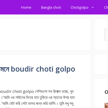
Home
Bangla choti
Chotigolpo
Ch
S
fo
 সামনে boudir choti golpo
dir choti golpo পেশিগুলো সব রিলাক্স হচ্ছে, খুব
O
।’আমি ওর গাউনের ভিতর হাত ঢুকিয়ে ওর স্তনের উপর হাত
‘আমি যেটা করি সেটা ভালর জন্য করি ডার্লিং। তুমি শুধু শুধু