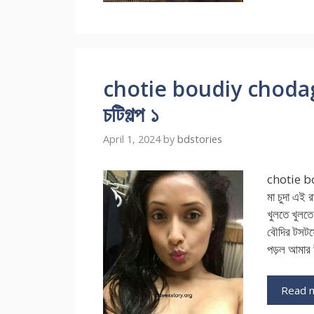
chotie boudiy chodagol
চটিগল্প ১
April 1, 2024
by
bdstories
chotie bo
মা চুদা এই 
খুলতে খুলত
বৌদির টসটসে
পড়ল আমার
Read 