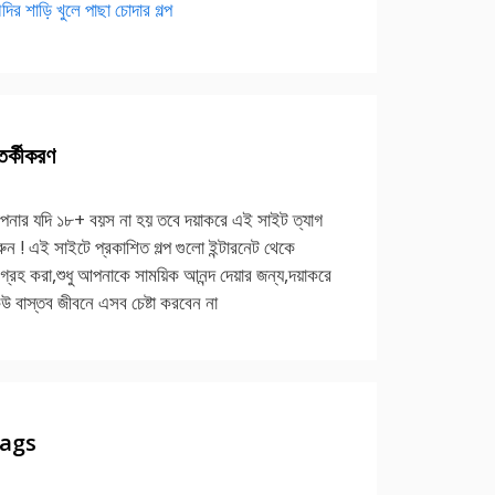
দির শাড়ি খুলে পাছা চোদার গল্প
র্কীকরণ
নার যদি ১৮+ বয়স না হয় তবে দয়াকরে এই সাইট ত্যাগ
ুন ! এই সাইটে প্রকাশিত গল্প গুলো ইন্টারনেট থেকে
গ্রহ করা,শুধু আপনাকে সাময়িক আনন্দ দেয়ার জন্য,দয়াকরে
উ বাস্তব জীবনে এসব চেষ্টা করবেন না
ags