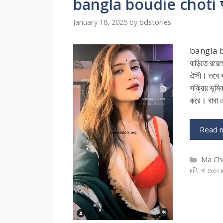
bangla boudie choti দুপুর
January 18, 2025
by
bdstories
bangla bo
বাড়িতে রয়েছ
ঐসী। তবে গল
সক্রিয় ভূমি
করে। বাবা 
Read 
Catego
Ma Che
চটি
,
মা ছেলে চ