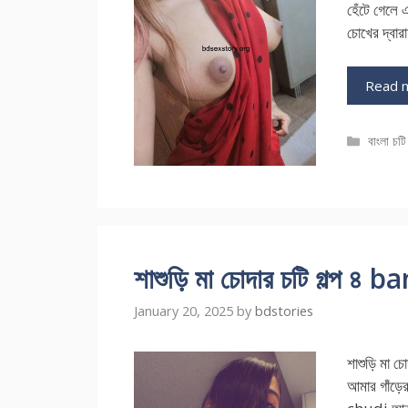
হেঁটে গেলে
চোখের দ্বার
Read 
Catego
বাংলা চটি 
শাশুড়ি মা চোদার চটি গল্প 
January 20, 2025
by
bdstories
শাশুড়ি মা 
আমার গাঁড়