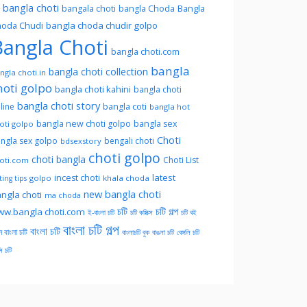
l bangla choti
Bangla
bangala choti
bangla Choda
oda Chudi
bangla choda chudir golpo
angla Choti
bangla choti.com
bangla
bangla choti collection
ngla choti.in
hoti golpo
bangla choti kahini
bangla choti
bangla choti story
line
bangla coti
bangla hot
bangla new choti golpo
bangla sex
oti golpo
Choti
ngla sex golpo
bengali choti
bdsexstory
choti golpo
choti bangla
Choti List
oti.com
latest
incest choti
golpo
khala choda
ing tips
new bangla choti
ngla choti
ma choda
চটি
চটি গল্প
w.bangla choti.com
ই-বাংলা চটি
চটি কমিক্স
চটি বই
বাংলা চটি গল্প
বাংলা চটি
ন বাংলা চটি
বাংলাচটি বুক
বাঙলা চটি
বেঙ্গলি চটি
সি চটি