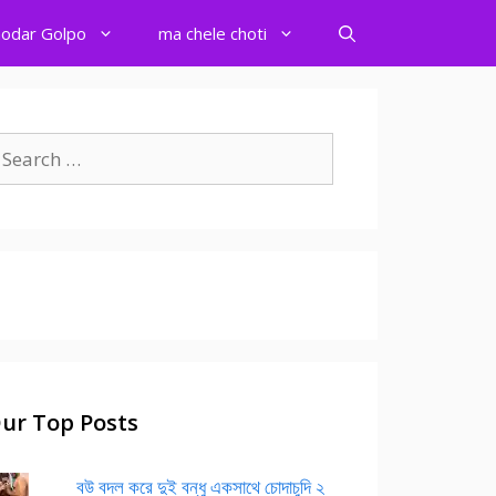
odar Golpo
ma chele choti
earch
r:
ur Top Posts
বউ বদল করে দুই বন্ধু একসাথে চোদাচুদি ২