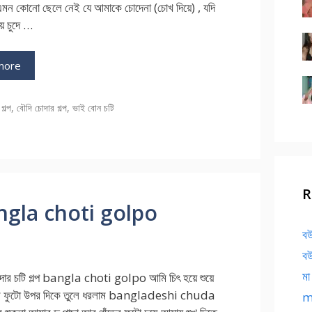
 এমন কোনো ছেলে নেই যে আমাকে চোদেনা (চোখ দিয়ে) , যদি
ায় চুদে …
more
ries
গল্প
,
বৌদি চোদার গল্প
,
ভাই বোন চটি
R
৪ bangla choti golpo
বউ
বউ
মা
চোদার চটি গল্প bangla choti golpo আমি চিৎ হয়ে শুয়ে
ের ফুটো উপর দিকে তুলে ধরলাম bangladeshi chuda
ma