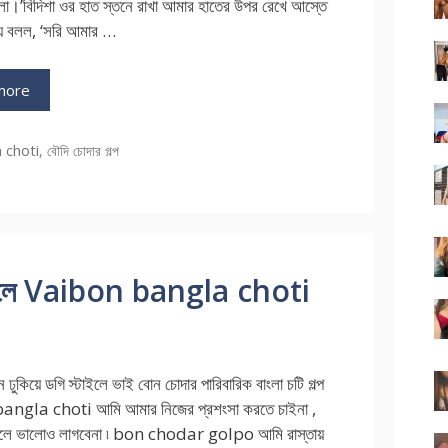
।’বিদিশা ওর হাত স্তনে রাখা আমার হাতের উপর রেখে আস্তে
য়ে বলল, ‘সরি আমার …
more
ries
 choti
,
বৌদি চোদার গল্প
স্টাইলে Vaibon bangla choti
ন ঢুকিয়ে ডগি স্টাইলে ভাই বোন চোদার পারিবারিক বাংলা চটি গল্প
ngla choti আমি আমার নিজের প্রশংসা করতে চাইনা ,
বললে ভালোও লাগবেনা ৷ bon chodar golpo আমি রাস্তায়