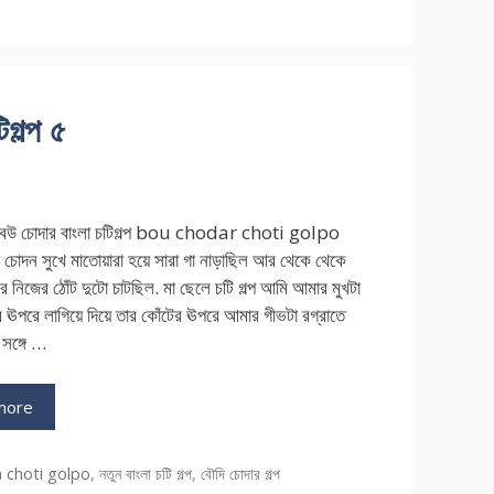
গল্প ৫
ে বউ চোদার বাংলা চটিগল্প bou chodar choti golpo
 চোদন সুখে মাতোয়ারা হয়ে সারা গা নাড়াছিল আর থেকে থেকে
ে নিজের ঠোঁট দুটো চাটছিল. মা ছেলে চটি গল্প আমি আমার মুখটা
ের ঊপরে লাগিয়ে দিয়ে তার কোঁটের ঊপরে আমার গীভটা রগ্রাতে
সঙ্গে …
more
ries
 choti golpo
,
নতুন বাংলা চটি গল্প
,
বৌদি চোদার গল্প