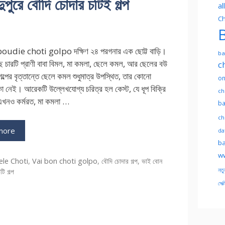
ে বৌদি চোদার চটিই গল্প
al
Ch
B
udie choti golpo দক্ষিণ ২৪ পরগনার এক ছোট্ট বাড়ি।
ba
ে চারটি প্রাণী বাবা বিমল, মা কমলা, ছেলে কমল, আর ছেলের বউ
c
্পের বৃত্তান্তে ছেলে কমল শুধুমাত্র উপস্থিত, তার কোনো
on
কা নেই। আরেকটি উল্লেখযোগ্য চরিত্র হল কেস্ট, যে ধূপ বিক্রি
ch
এখনও কর্মরত, মা কমলা …
ba
ch
more
dat
ba
ww
ries
le Choti
,
Vai bon choti golpo
,
বৌদি চোদার গল্প
,
ভাই বোন
নতু
টি গল্প
সেক্