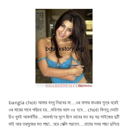
bangla choti আমার বন্ধু নিরবের মা….ওর বাসায় যাওয়ার সুত্র ধরেই
ওর মায়ের সাথে পরিচয় হয়…মহিলার বয়স ৩৫ হবে… choti কিন্তু দেহটা
চিও খুবই আকর্ষনীয় …আকর্ষণের মূলে ছিল ডাবের মত বড় বড় সাইজের দুটি
মাই আর তরমুজের মত পাছা…ঘরে মেক্সি পরতেন….হাতার সময় পাছা দুলিয়ে