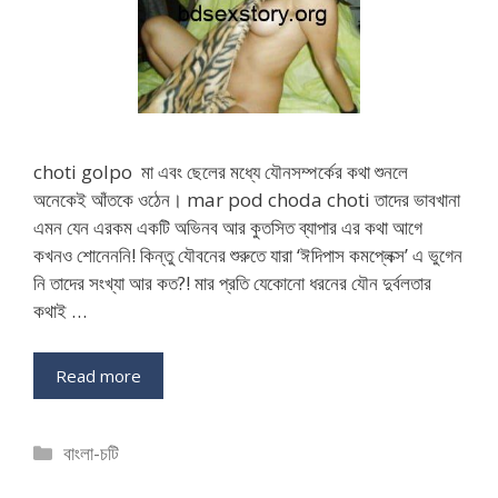
choti golpo মা এবং ছেলের মধ্যে যৌনসম্পর্কের কথা শুনলে
অনেকেই আঁতকে ওঠেন। mar pod choda choti তাদের ভাবখানা
এমন যেন এরকম একটি অভিনব আর কুতসিত ব্যাপার এর কথা আগে
কখনও শোনেননি! কিন্তু যৌবনের শুরুতে যারা ‘ঈদিপাস কমপ্লেক্স’ এ ভুগেন
নি তাদের সংখ্যা আর কত?! মার প্রতি যেকোনো ধরনের যৌন দুর্বলতার
কথাই …
Read more
Categories
বাংলা-চটি