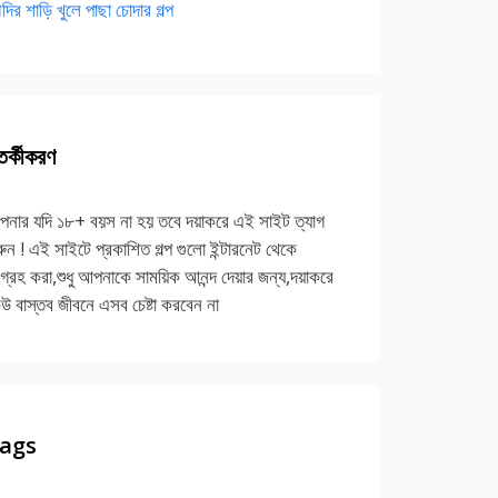
দির শাড়ি খুলে পাছা চোদার গল্প
র্কীকরণ
নার যদি ১৮+ বয়স না হয় তবে দয়াকরে এই সাইট ত্যাগ
ুন ! এই সাইটে প্রকাশিত গল্প গুলো ইন্টারনেট থেকে
গ্রহ করা,শুধু আপনাকে সাময়িক আনন্দ দেয়ার জন্য,দয়াকরে
উ বাস্তব জীবনে এসব চেষ্টা করবেন না
ags