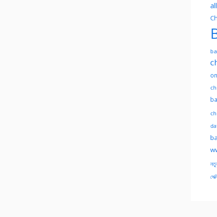
al
Ch
B
ba
c
on
ch
ba
ch
dat
ba
ww
নতু
সেক্