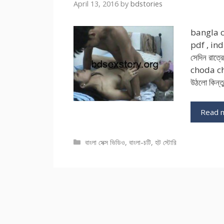
April 13, 2016
by
bdstories
bangla c
pdf , ind
সেদিন রাত্
choda chu
উঠলো কিন্ত
Read 
Categories
বাংলা সেক্স ভিডিও
,
বাংলা-চটি
,
হট স্টোরি