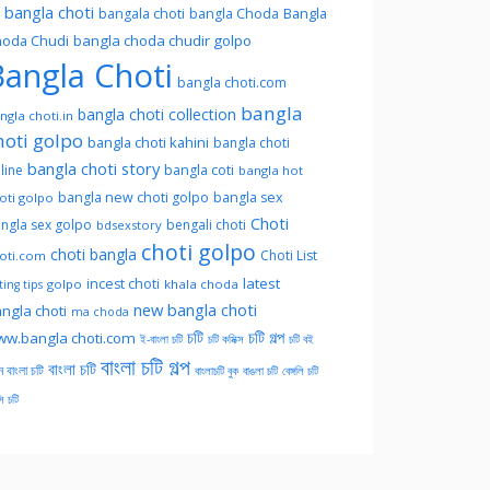
l bangla choti
Bangla
bangala choti
bangla Choda
oda Chudi
bangla choda chudir golpo
angla Choti
bangla choti.com
bangla
bangla choti collection
ngla choti.in
hoti golpo
bangla choti kahini
bangla choti
bangla choti story
line
bangla coti
bangla hot
bangla new choti golpo
bangla sex
oti golpo
Choti
ngla sex golpo
bengali choti
bdsexstory
choti golpo
choti bangla
Choti List
oti.com
latest
incest choti
golpo
khala choda
ing tips
new bangla choti
ngla choti
ma choda
চটি
চটি গল্প
w.bangla choti.com
ই-বাংলা চটি
চটি কমিক্স
চটি বই
বাংলা চটি গল্প
বাংলা চটি
ন বাংলা চটি
বাংলাচটি বুক
বাঙলা চটি
বেঙ্গলি চটি
সি চটি