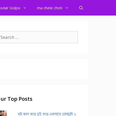
odar Golpo
ma chele choti
earch
r:
ur Top Posts
বউ বদল করে দুই বন্ধু একসাথে চোদাচুদি ২