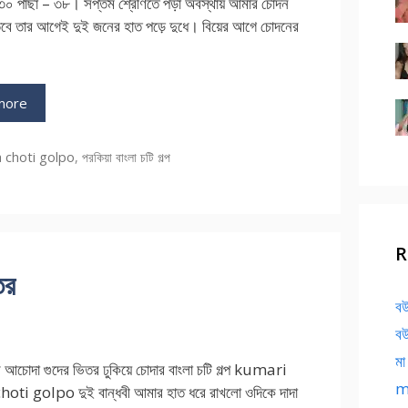
০ পাছা – ৩৮। সপ্তম শ্রেণিতে পড়া অবস্থায় আমার চোদন
, তবে তার আগেই দুই জনের হাত পড়ে দুধে। বিয়ের আগে চোদনের
more
ries
 choti golpo
,
পরকিয়া বাংলা চটি গল্প
R
তর
বউ
বউ
মা
র আচোদা গুদের ভিতর ঢুকিয়ে চোদার বাংলা চটি গল্প kumari
ma
ti golpo দুই বান্ধবী আমার হাত ধরে রাখলো ওদিকে দাদা