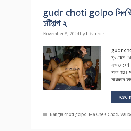
gudr choti golpo সিলভি ও
চটিগল্প ২
November 8, 2024
by
bdstories
gudr choti
মুখ থেকে ধো
এভাবে বেশ ক
থাকা যায়। ম
সাধারনত ফা
Read 
Categories
Bangla choti golpo
,
Ma Chele Choti
,
Vai b