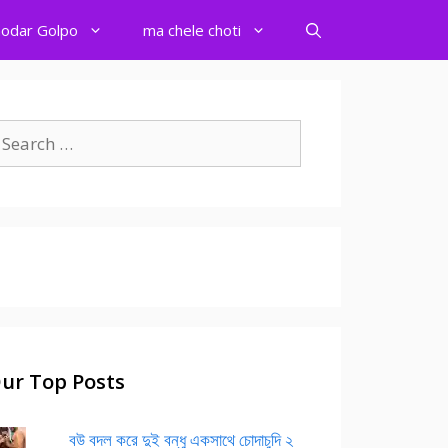
odar Golpo
ma chele choti
earch
r:
ur Top Posts
বউ বদল করে দুই বন্ধু একসাথে চোদাচুদি ২