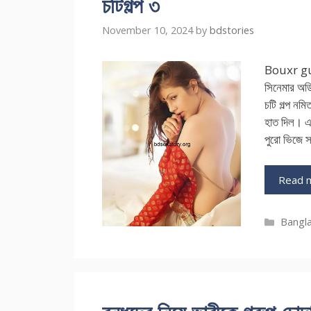
চটিগল্প ৩
November 10, 2024
by
bdstories
Bouxr gud 
সিনেমার অডি
চটি গল্প নমি
হাত দিল। এত
পুরো ভিজে 
Read 
Catego
Bangla