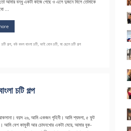
তো আমার বন্ধু একটা কাজে গেছে ও এলে দুজনে মিলে তোমাকে
েবো …
more
ries
 চটি গল্প
,
বউ বদল বাংলা চটি
,
ভাই বোন চটি
,
মা ছেলে চটি গল্প
ংলা চটি গল্প
োকসানা। বয়স ২৬, আমি একজন গৃহিনী। আমি শ্যমলা, ৫ ফুট
্বা। আমি বেশ কামুকী আর চোদনখোর একটা মেয়ে, আমার বুক-