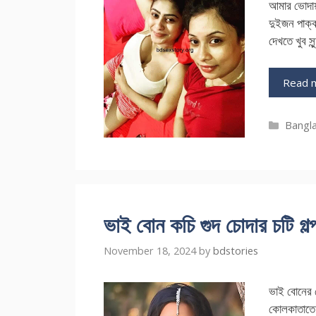
আমার ভোদায় 
দুইজন পাক্ক
দেখতে খুব স
Read 
Catego
Bangla
ভাই বোন কচি গুদ চোদার চটি গল্
November 18, 2024
by
bdstories
ভাই বোনের 
কোলকাতাতে 