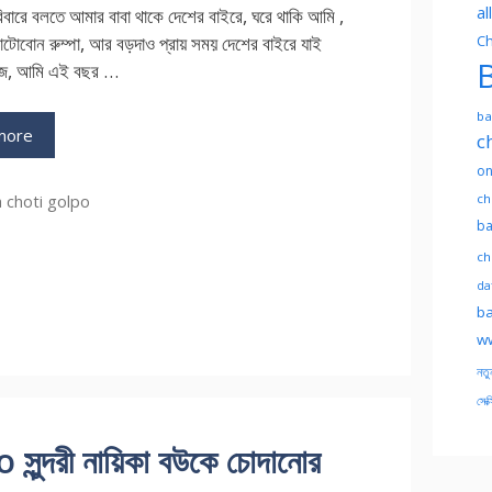
al
ারে বলতে আমার বাবা থাকে দেশের বাইরে, ঘরে থাকি আমি ,
োটোবোন রুম্পা, আর বড়দাও প্রায় সময় দেশের বাইরে যাই
Ch
B
াজে, আমি এই বছর …
ba
more
c
on
ch
ries
 choti golpo
ba
ch
dat
ba
ww
নতু
সেক্
্দরী নায়িকা বউকে চোদানোর