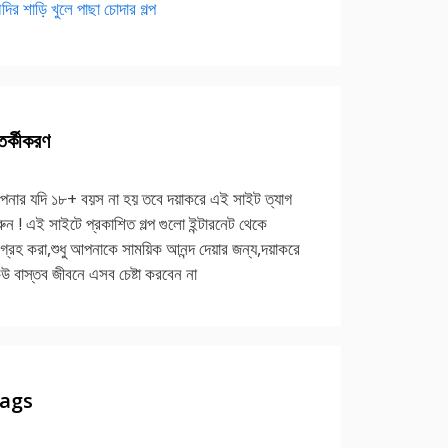
দির শাড়ি খুলে পাছা চোদার গল্প
র্কীকরণ
নার যদি ১৮+ বয়স না হয় তবে দয়াকরে এই সাইট ত্যাগ
ুন ! এই সাইটে প্রকাশিত গল্প গুলো ইন্টারনেট থেকে
গ্রহ করা,শুধু আপনাকে সাময়িক আনন্দ দেয়ার জন্য,দয়াকরে
উ বাস্তব জীবনে এসব চেষ্টা করবেন না
ags