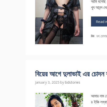
আমি বলেছি 
খুব আনন্দ দ
Read 
Catego
গুদ চোদার
বিয়ের আগে দুলাভাই এর চোদন বা
January 3, 2025
by
bdstories
আমার নাম র
৪ ইঞ্চি লম