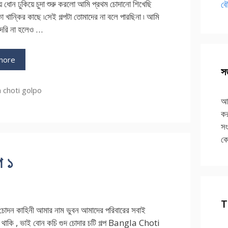
ধোন ঢুকিয়ে চুদা শুরু করলো আমি প্রথম চোদানো শিখেছি
বৌ
া খান্কির কাছে ৷সেই গল্পটা তোমাদের না বলে পারছিনা ৷ আমি
ুন্দরি না হলেও …
more
সত
ries
 choti golpo
আপ
কর
সং
কে
প ১
T
চোদন কাহিনী আমার নাম ভুবন আমাদের পরিবারের সবাই
থাকি , ভাই বোন কচি গুদ চোদার চটি গল্প Bangla Choti