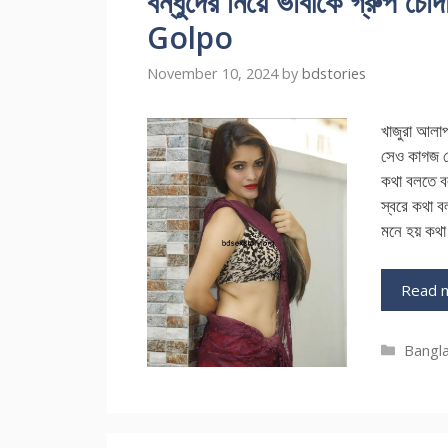
বন্ধুদের নিয়ে ভাবীকে গ্রুপ
Golpo
November 10, 2024
by
bdstories
খাজুরা আল
সেও কাগজ খো
কথা বলতে ব
স্বরে কথা ব
মনে হয় কথ
Read 
Catego
Bangla