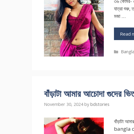
৩৬ কোমর- ৩
যাত্রা শুরু
মজা …
Read 
Catego
Bangla
বাঁড়াটা আমার আচোদা গুদের ভি
November 30, 2024
by
bdstories
বাঁড়াটা আমা
bangla cho