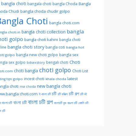
l bangla choti
Bangla
bangala choti
bangla Choda
oda Chudi
bangla choda chudir golpo
angla Choti
bangla choti.com
bangla
bangla choti collection
ngla choti.in
hoti golpo
bangla choti kahini
bangla choti
bangla choti story
line
bangla coti
bangla hot
bangla new choti golpo
bangla sex
oti golpo
Choti
ngla sex golpo
bengali choti
bdsexstory
choti golpo
choti bangla
Choti List
oti.com
latest
incest choti
golpo
khala choda
ing tips
new bangla choti
ngla choti
ma choda
চটি
চটি গল্প
w.bangla choti.com
ই-বাংলা চটি
চটি কমিক্স
চটি বই
বাংলা চটি গল্প
বাংলা চটি
ন বাংলা চটি
বাংলাচটি বুক
বাঙলা চটি
বেঙ্গলি চটি
সি চটি