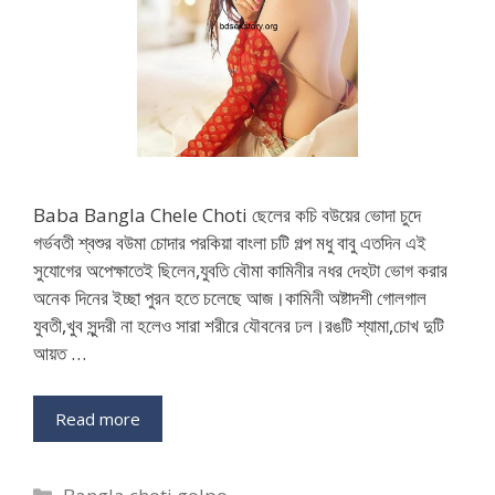
Baba Bangla Chele Choti ছেলের কচি বউয়ের ভোদা চুদে
গর্ভবতী শ্বশুর বউমা চোদার পরকিয়া বাংলা চটি গল্প মধু বাবু এতদিন এই
সুযোগের অপেক্ষাতেই ছিলেন,যুবতি বৌমা কামিনীর নধর দেহটা ভোগ করার
অনেক দিনের ইচ্ছা পুরন হতে চলেছে আজ।কামিনী অষ্টাদশী গোলগাল
যুবতী,খুব সুন্দরী না হলেও সারা শরীরে যৌবনের ঢল।রঙটি শ্যামা,চোখ দুটি
আয়ত …
Read more
Categories