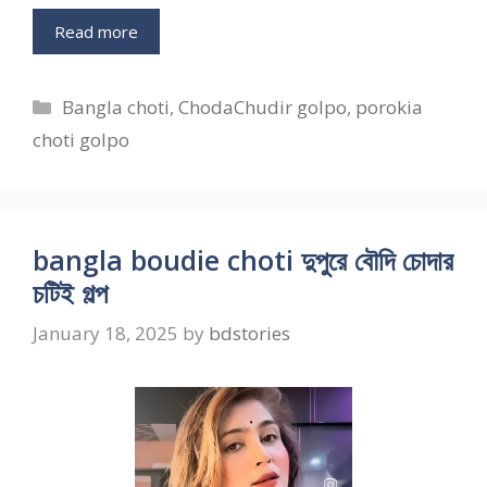
Read more
Categories
Bangla choti
,
ChodaChudir golpo
,
porokia
choti golpo
bangla boudie choti দুপুরে বৌদি চোদার
চটিই গল্প
January 18, 2025
by
bdstories