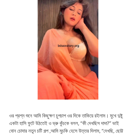
ওর প্রশ্ন শুনে আমি কিছুক্ষণ চুপচাপ ওর দিকে তাকিয়ে রইলাম। মুখে দুষ্টু
একটা হাসি ফুটে উঠতেই ও ভ্রু কুঁচকে বলল, “কী দেখছিস দাদা?” ভাই
বোন চোদার নতুন চটি গল্প ,আমি মুচকি হেসে উত্তর দিলাম, “দেখছি, ছোট্ট