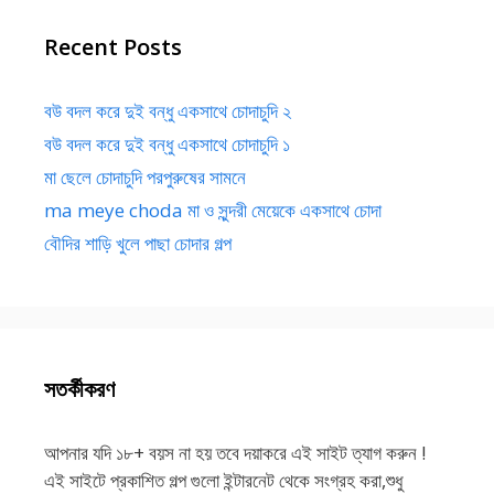
Recent Posts
বউ বদল করে দুই বন্ধু একসাথে চোদাচুদি ২
বউ বদল করে দুই বন্ধু একসাথে চোদাচুদি ১
মা ছেলে চোদাচুদি পরপুরুষের সামনে
ma meye choda মা ও সুন্দরী মেয়েকে একসাথে চোদা
বৌদির শাড়ি খুলে পাছা চোদার গল্প
সতর্কীকরণ
আপনার যদি ১৮+ বয়স না হয় তবে দয়াকরে এই সাইট ত্যাগ করুন !
এই সাইটে প্রকাশিত গল্প গুলো ইন্টারনেট থেকে সংগ্রহ করা,শুধু