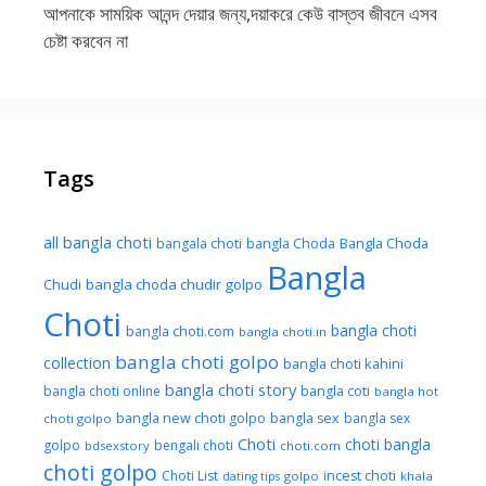
আপনাকে সাময়িক আনন্দ দেয়ার জন্য,দয়াকরে কেউ বাস্তব জীবনে এসব
চেষ্টা করবেন না
Tags
all bangla choti
Bangla Choda
bangala choti
bangla Choda
Bangla
Chudi
bangla choda chudir golpo
Choti
bangla choti
bangla choti.com
bangla choti.in
bangla choti golpo
collection
bangla choti kahini
bangla choti story
bangla choti online
bangla coti
bangla hot
bangla new choti golpo
bangla sex
bangla sex
choti golpo
Choti
choti bangla
golpo
bengali choti
bdsexstory
choti.com
choti golpo
Choti List
incest choti
golpo
khala
dating tips