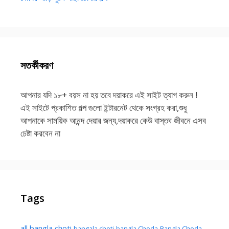
সতর্কীকরণ
আপনার যদি ১৮+ বয়স না হয় তবে দয়াকরে এই সাইট ত্যাগ করুন !
এই সাইটে প্রকাশিত গল্প গুলো ইন্টারনেট থেকে সংগ্রহ করা,শুধু
আপনাকে সাময়িক আনন্দ দেয়ার জন্য,দয়াকরে কেউ বাস্তব জীবনে এসব
চেষ্টা করবেন না
Tags
all bangla choti
Bangla Choda
bangala choti
bangla Choda