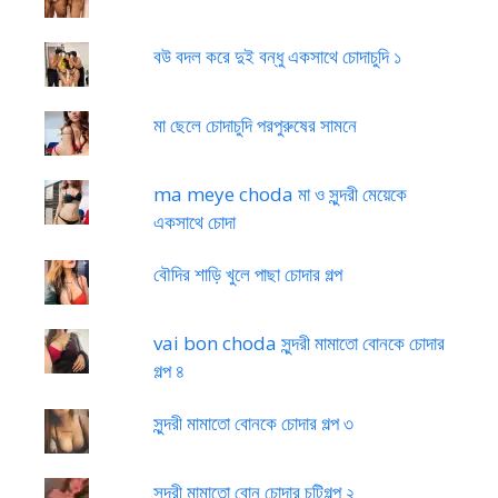
বউ বদল করে দুই বন্ধু একসাথে চোদাচুদি ১
মা ছেলে চোদাচুদি পরপুরুষের সামনে
ma meye choda মা ও সুন্দরী মেয়েকে
একসাথে চোদা
বৌদির শাড়ি খুলে পাছা চোদার গল্প
vai bon choda সুন্দরী মামাতো বোনকে চোদার
গল্প ৪
সুন্দরী মামাতো বোনকে চোদার গল্প ৩
সুন্দরী মামাতো বোন চোদার চটিগল্প ২