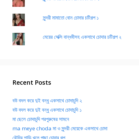
সুন্দরী মামাতো বোন চোদার চটিগল্প ১
মেয়ের সেক্সি বান্ধবীসহ একসাথে চোদার চটিগল্প ২
Recent Posts
বউ বদল করে দুই বন্ধু একসাথে চোদাচুদি ২
বউ বদল করে দুই বন্ধু একসাথে চোদাচুদি ১
মা ছেলে চোদাচুদি পরপুরুষের সামনে
ma meye choda মা ও সুন্দরী মেয়েকে একসাথে চোদা
বৌদির শাড়ি খুলে পাছা চোদার গল্প