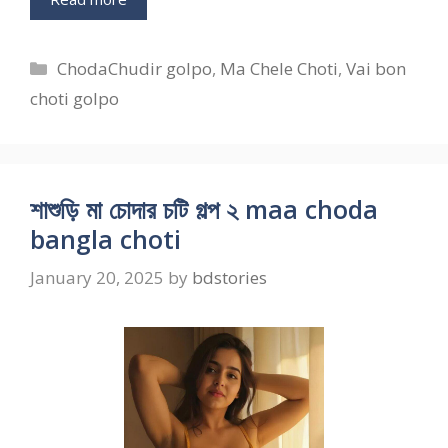
Categories
ChodaChudir golpo
,
Ma Chele Choti
,
Vai bon
choti golpo
শাশুড়ি মা চোদার চটি গল্প ২ maa choda
bangla choti
January 20, 2025
by
bdstories