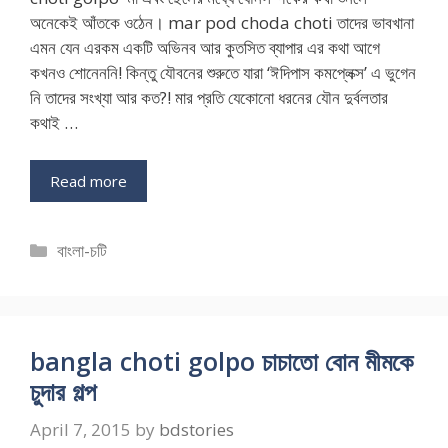
অনেকেই আঁতকে ওঠেন। mar pod choda choti তাদের ভাবখানা
এমন যেন এরকম একটি অভিনব আর কুতসিত ব্যাপার এর কথা আগে
কখনও শোনেননি! কিন্তু যৌবনের শুরুতে যারা ‘ঈদিপাস কমপ্লেক্স’ এ ভুগেন
নি তাদের সংখ্যা আর কত?! মার প্রতি যেকোনো ধরনের যৌন দুর্বলতার
কথাই …
Read more
Categories
বাংলা-চটি
bangla choti golpo চাচাতো বোন মীমকে
চুদার গল্প
April 7, 2015
by
bdstories