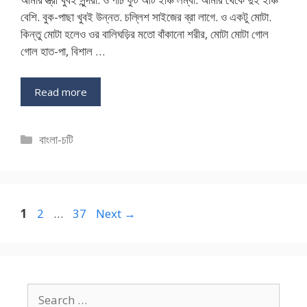
বেশি. বুক-পাছা খুবই উন্নত. চল্লিশ সাইজের ব্রা লাগে. ও একটু মোটা.
কিন্তু মোটা হলেও ওর বালিঘড়ির মতো বাঁকানো শরীর, মোটা মোটা গোল
গোল হাত-পা, বিশাল …
Read more
Categories
বাংলা-চটি
Page
Page
Page
1
2
…
37
Next
→
Search