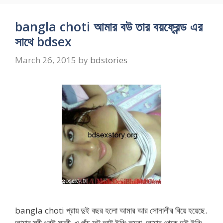
bangla choti আমার বউ তার বয়ফ্রেন্ড এর
সাথে bdsex
March 26, 2015
by
bdstories
bangla choti প্রায় দুই বছর হলো আমার আর সোনালীর বিয়ে হয়েছে.
আমার স্ত্রী খুবই সুন্দরী. ও পাঁচ ফুট আট ইঞ্চি লম্বা. আমার থেকে দুই ইঞ্চি