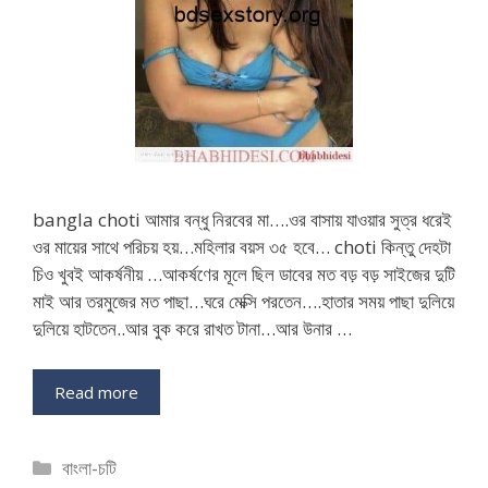
bangla choti আমার বন্ধু নিরবের মা….ওর বাসায় যাওয়ার সুত্র ধরেই
ওর মায়ের সাথে পরিচয় হয়…মহিলার বয়স ৩৫ হবে… choti কিন্তু দেহটা
চিও খুবই আকর্ষনীয় …আকর্ষণের মূলে ছিল ডাবের মত বড় বড় সাইজের দুটি
মাই আর তরমুজের মত পাছা…ঘরে মেক্সি পরতেন….হাতার সময় পাছা দুলিয়ে
দুলিয়ে হাটতেন..আর বুক করে রাখত টানা…আর উনার …
Read more
Categories
বাংলা-চটি