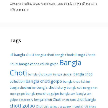
আপনাকে সাময়িক আনন্দ দেয়ার জন্য,দয়াকরে কেউ বাস্তব জীবনে এসব
চেষ্টা করবেন না
Tags
all bangla choti
Bangla Choda
bangala choti
bangla Choda
Bangla
Chudi
bangla choda chudir golpo
Choti
bangla choti
bangla choti.com
bangla choti.in
bangla choti golpo
collection
bangla choti kahini
bangla choti story
bangla choti online
bangla coti
bangla hot
bangla new choti golpo
bangla sex
bangla sex
choti golpo
Choti
choti bangla
golpo
bengali choti
bdsexstory
choti.com
choti golpo
Choti List
incest choti
golpo
khala
dating tips