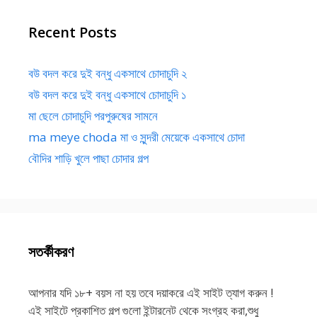
Recent Posts
বউ বদল করে দুই বন্ধু একসাথে চোদাচুদি ২
বউ বদল করে দুই বন্ধু একসাথে চোদাচুদি ১
মা ছেলে চোদাচুদি পরপুরুষের সামনে
ma meye choda মা ও সুন্দরী মেয়েকে একসাথে চোদা
বৌদির শাড়ি খুলে পাছা চোদার গল্প
সতর্কীকরণ
আপনার যদি ১৮+ বয়স না হয় তবে দয়াকরে এই সাইট ত্যাগ করুন !
এই সাইটে প্রকাশিত গল্প গুলো ইন্টারনেট থেকে সংগ্রহ করা,শুধু