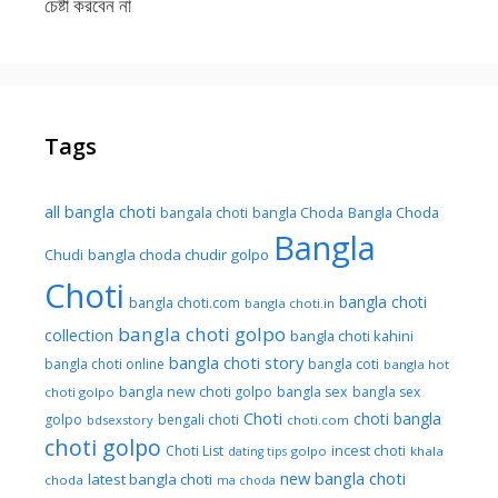
চেষ্টা করবেন না
Tags
all bangla choti
Bangla Choda
bangala choti
bangla Choda
Bangla
Chudi
bangla choda chudir golpo
Choti
bangla choti
bangla choti.com
bangla choti.in
bangla choti golpo
collection
bangla choti kahini
bangla choti story
bangla choti online
bangla coti
bangla hot
bangla new choti golpo
bangla sex
bangla sex
choti golpo
Choti
choti bangla
golpo
bengali choti
bdsexstory
choti.com
choti golpo
Choti List
incest choti
golpo
khala
dating tips
new bangla choti
latest bangla choti
choda
ma choda