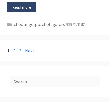
Read more
Categories
chodar golpo
,
choti golpo
,
নতুন বাংলা চটি
Page
Page
Page
1
2
3
Next
→
Search
for: