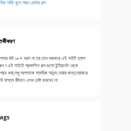
দির শাড়ি খুলে পাছা চোদার গল্প
র্কীকরণ
নার যদি ১৮+ বয়স না হয় তবে দয়াকরে এই সাইট ত্যাগ
ুন ! এই সাইটে প্রকাশিত গল্প গুলো ইন্টারনেট থেকে
গ্রহ করা,শুধু আপনাকে সাময়িক আনন্দ দেয়ার জন্য,দয়াকরে
উ বাস্তব জীবনে এসব চেষ্টা করবেন না
ags