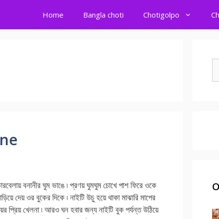
Home
Bangla choti
Chotigolpo
Ch
S
fo
line
েলায় বনানীর ঘুম ভাঙে ৷ প্রণয় ঘুমঘুম চোখে পাশ ফিরে ওকে
O
াড়িয়ে দেয় ওর বুকের দিকে ৷ নাইটি উচু হয়ে থাকা মাঝারি মাপের
ণয়ের প্রিয় খেলনা ৷ আরও ঘন হবার জন্য নাইটি বুক পর্যন্ত উঠিয়ে