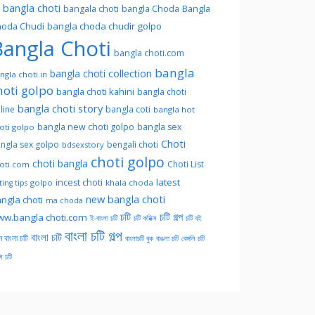
l bangla choti
Bangla
bangala choti
bangla Choda
oda Chudi
bangla choda chudir golpo
angla Choti
bangla choti.com
bangla
bangla choti collection
ngla choti.in
hoti golpo
bangla choti kahini
bangla choti
bangla choti story
line
bangla coti
bangla hot
bangla new choti golpo
bangla sex
oti golpo
Choti
ngla sex golpo
bengali choti
bdsexstory
choti golpo
choti bangla
Choti List
oti.com
latest
incest choti
golpo
khala choda
ing tips
new bangla choti
ngla choti
ma choda
চটি
চটি গল্প
w.bangla choti.com
ই-বাংলা চটি
চটি কমিক্স
চটি বই
বাংলা চটি গল্প
বাংলা চটি
ন বাংলা চটি
বাংলাচটি বুক
বাঙলা চটি
বেঙ্গলি চটি
সি চটি