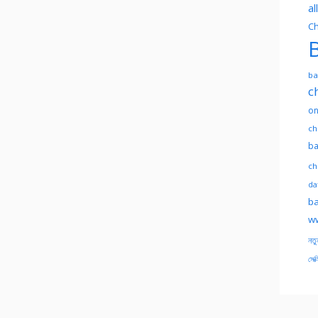
al
Ch
B
ba
c
on
ch
ba
ch
dat
ba
ww
নতু
সেক্