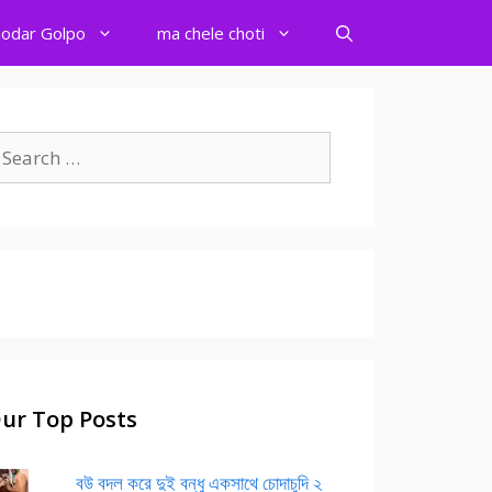
odar Golpo
ma chele choti
earch
r:
ur Top Posts
বউ বদল করে দুই বন্ধু একসাথে চোদাচুদি ২