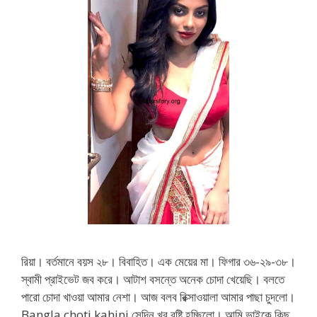
রিয়া। বর্তমানে বয়স ২৮। বিবাহিত। এক মেয়ের মা। ফিগার ৩৬-২৯-৩৮।
স্বামী প্রাইভেট জব করে। আটাশ বসন্তে অনেক চোদা খেয়েছি। বলতে
পারো চোদা খাওয়া আমার নেশা। আজ বলব রিক্সাওয়ালা আমার পাছা চুদলো।
Bangla choti kahini সেদিন খুব বৃষ্টি হচ্ছিলো। আমি ভাইকে কিছু