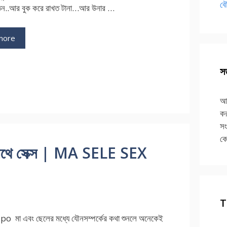
বৌ
টতেন..আর বুক করে রাখত টানা…আর উনার …
more
ries
ি
সত
আপ
কর
সং
কে
াথে সেক্স | MA SELE SEX
T
o মা এবং ছেলের মধ্যে যৌনসম্পর্কের কথা শুনলে অনেকেই