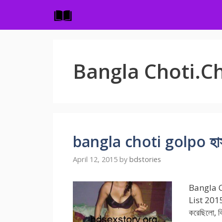
Skip
to
content
Bangla Choti.C
bangla choti golpo হাসপাত
April 12, 2015
by
bdstories
Bangla C
List 2015 
করেছিলো, কি