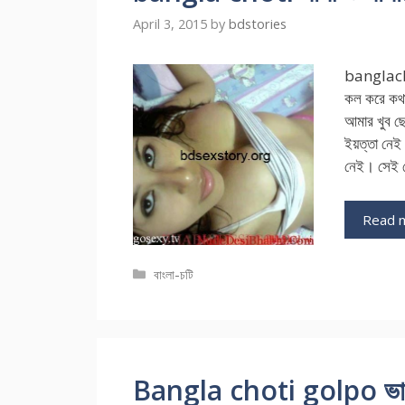
April 3, 2015
by
bdstories
banglachot
কল করে কথা
আমার খুব ছ
ইয়ত্তা নেই।
নেই। সেই ন
Read 
Categories
বাংলা-চটি
Bangla choti golpo ভাবীকে