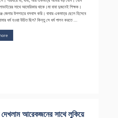
লে। পরিবারে মা, বাবা, আর একমাত্র আমার বড় বোন। বোন
লাভাইয়ের সাথে আমেরিকায় থাকে।মা বাবা দুজনেই শিক্ষক।
গঞ্জ জেলার উপশহরে বসবাস করি। বাবার একমাত্র ছেলে হিসেবে
মার ধর্ম হওয়া উচিত ছিল? কিন্তু সে ধর্ম পালন করতে …
more
ries
ি
দেখলাম আরেকজনের সাথে লুকিয়ে