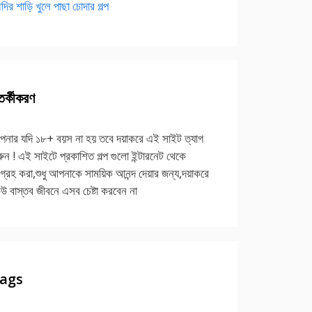
দির শাড়ি খুলে পাছা চোদার গল্প
র্কীকরণ
নার যদি ১৮+ বয়স না হয় তবে দয়াকরে এই সাইট ত্যাগ
ুন ! এই সাইটে প্রকাশিত গল্প গুলো ইন্টারনেট থেকে
গ্রহ করা,শুধু আপনাকে সাময়িক আনন্দ দেয়ার জন্য,দয়াকরে
উ বাস্তব জীবনে এসব চেষ্টা করবেন না
ags