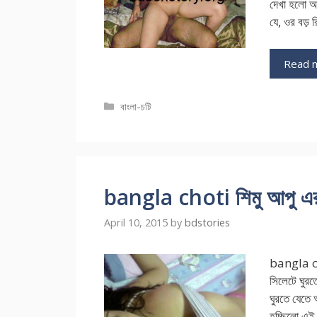
দেখা হলো 
যে, ওর বড় 
Read 
Categories
বাংলা-চটি
bangla choti শিমু আপু এর 
April 10, 2015
by
bdstories
bangla cho
সিলেটে ঘুরত
ঘুরতে যেতে
হচ্ছিলো এই