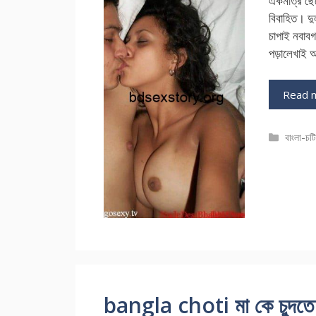
একমাত্র ছে
বিবাহিত। দু
চাপাই নবাব
পড়ালেখাই আ
Read 
Catego
বাংলা-চট
bangla choti মা কে চুদতে 