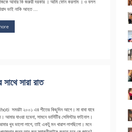
আজকে আবার কি জরুরী দরকার । আমি ফোন করলাম । ও বলল
রিয়াদ ভাই নাকি আহত …
more
সাথে সারা রাত
ti সময়টা ২০০১ এর শীতের কিছুদিন আগে। মা বাবা যাবে
ে। আমার যাওয়া হবেনা, সামনে ভার্সিটির সেমিস্টার ফাইনাল।
 আমার খুব ভালো লাগে, তাই একটু মন খারাপ লাগছিলো। মনে
 পড়াশুনার জন্য আর কত স্যাক্রীফাইস করতে হবে কে জানে?