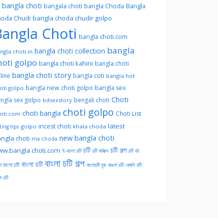
l bangla choti
Bangla
bangala choti
bangla Choda
oda Chudi
bangla choda chudir golpo
angla Choti
bangla choti.com
bangla
bangla choti collection
ngla choti.in
hoti golpo
bangla choti kahini
bangla choti
bangla choti story
line
bangla coti
bangla hot
bangla new choti golpo
bangla sex
oti golpo
Choti
ngla sex golpo
bengali choti
bdsexstory
choti golpo
choti bangla
Choti List
oti.com
latest
incest choti
golpo
khala choda
ing tips
new bangla choti
ngla choti
ma choda
চটি
চটি গল্প
w.bangla choti.com
ই-বাংলা চটি
চটি কমিক্স
চটি বই
বাংলা চটি গল্প
বাংলা চটি
ন বাংলা চটি
বাংলাচটি বুক
বাঙলা চটি
বেঙ্গলি চটি
সি চটি