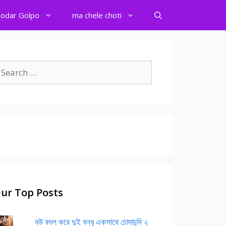
odar Golpo
ma chele choti
earch
r:
ur Top Posts
বউ বদল করে দুই বন্ধু একসাথে চোদাচুদি ২