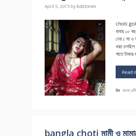
April 5, 2015
by
bdstories
choti gol
বাবার ১০ বছ
নেয়। মা ও 
খরচ চলছিল
পাতে টাকার
Read 
Catego
বাংলা-চট
bangla choti মামী ও মামা