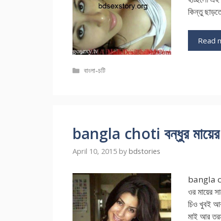
কিন্তু ছাড়
Read 
Categories
বাংলা-চটি
bangla choti বন্ধুর মায়ের স
April 10, 2015
by
bdstories
bangla cho
ওর মায়ের স
চিও খুবই আক
মাই আর তরমু