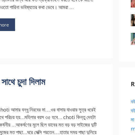
তেওতো পারিনা ভবিষ্যতের কথা ভেবে। আমরা …
more
াথে চুদা দিলাম
R
বউ
ti আমার বন্ধু নিরবের মা….ওর বাসায় যাওয়ার সুত্র ধরেই
বউ
াথে পরিচয় হয়…মহিলার বয়স ৩৫ হবে… choti কিন্তু দেহটা
মা
র্ষনীয় …আকর্ষণের মূলে ছিল ডাবের মত বড় বড় সাইজের দুটি
ma
জের মত পাছা…ঘরে মেক্সি পরতেন….হাতার সময় পাছা দুলিয়ে