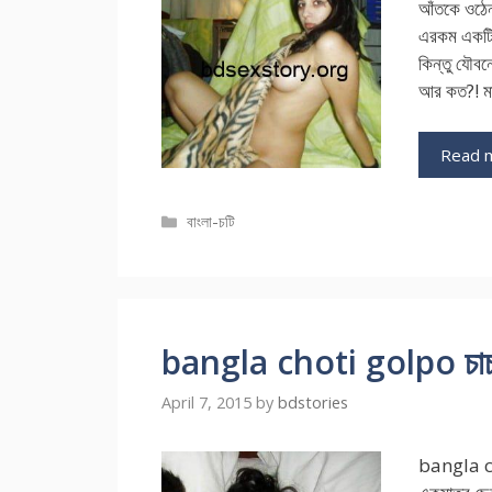
আঁতকে ওঠে
এরকম একটি
কিন্তু যৌবনে
আর কত?! মা
Read 
Categories
বাংলা-চটি
bangla choti golpo চাচাতো
April 7, 2015
by
bdstories
bangla c