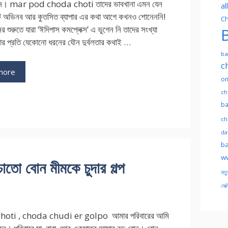
ন। mar pod choda choti তাদের ভাবখানা এমন যেন
al
 অভিনব আর কুতসিত ব্যাপার এর কথা আগে কখনও শোনেননি!
Ch
র শুরুতে যারা ‘ঈদিপাস কমপ্লেক্স’ এ ভুগেন নি তাদের সংখ্যা
B
র প্রতি যেকোনো ধরনের যৌন দুর্বলতার কথাই …
ba
c
more
on
ch
ba
ch
dat
ba
ww
 বোন মীমকে চুদার গল্প
নতু
সেক্
hoti , choda chudi er golpo আমার পরিবারের আমি