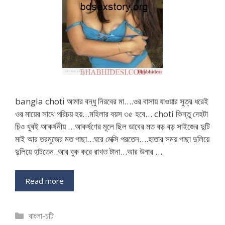
bangla choti আমার বন্ধু নিরবের মা….ওর বাসায় যাওয়ার সুত্র ধরেই
ওর মায়ের সাথে পরিচয় হয়…মহিলার বয়স ৩৫ হবে… choti কিন্তু দেহটা
চিও খুবই আকর্ষনীয় …আকর্ষণের মূলে ছিল ডাবের মত বড় বড় সাইজের দুটি
মাই আর তরমুজের মত পাছা…ঘরে মেক্সি পরতেন….হাতার সময় পাছা দুলিয়ে
দুলিয়ে হাটতেন..আর বুক করে রাখত টানা…আর উনার …
Read more
Categories
বাংলা-চটি