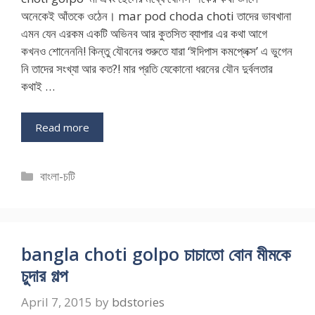
অনেকেই আঁতকে ওঠেন। mar pod choda choti তাদের ভাবখানা
এমন যেন এরকম একটি অভিনব আর কুতসিত ব্যাপার এর কথা আগে
কখনও শোনেননি! কিন্তু যৌবনের শুরুতে যারা ‘ঈদিপাস কমপ্লেক্স’ এ ভুগেন
নি তাদের সংখ্যা আর কত?! মার প্রতি যেকোনো ধরনের যৌন দুর্বলতার
কথাই …
Read more
Categories
বাংলা-চটি
bangla choti golpo চাচাতো বোন মীমকে
চুদার গল্প
April 7, 2015
by
bdstories