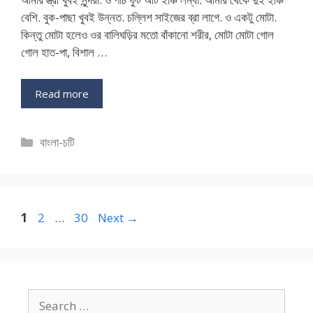
বেশি. বুক-পাছা খুবই উন্নত. চল্লিশ সাইজের ব্রা লাগে. ও একটু মোটা.
কিন্তু মোটা হলেও ওর বালিঘড়ির মতো বাঁকানো শরীর, মোটা মোটা গোল
গোল হাত-পা, বিশাল …
Read more
Categories
বাংলা-চটি
Page
Page
Page
1
2
…
30
Next
→
Search