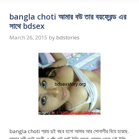
bangla choti আমার বউ তার বয়ফ্রেন্ড এর
সাথে bdsex
March 26, 2015
by
bdstories
bangla choti প্রায় দুই বছর হলো আমার আর সোনালীর বিয়ে হয়েছে.
আমার স্ত্রী খুবই সুন্দরী. ও পাঁচ ফুট আট ইঞ্চি লম্বা. আমার থেকে দুই ইঞ্চি