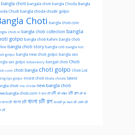
l bangla choti
Bangla
bangala choti
bangla Choda
oda Chudi
bangla choda chudir golpo
angla Choti
bangla choti.com
bangla
bangla choti collection
ngla choti.in
hoti golpo
bangla choti kahini
bangla choti
bangla choti story
line
bangla coti
bangla hot
bangla new choti golpo
bangla sex
oti golpo
Choti
ngla sex golpo
bengali choti
bdsexstory
choti golpo
choti bangla
Choti List
oti.com
latest
incest choti
golpo
khala choda
ing tips
new bangla choti
ngla choti
ma choda
চটি
চটি গল্প
w.bangla choti.com
ই-বাংলা চটি
চটি কমিক্স
চটি বই
বাংলা চটি গল্প
বাংলা চটি
ন বাংলা চটি
বাংলাচটি বুক
বাঙলা চটি
বেঙ্গলি চটি
সি চটি