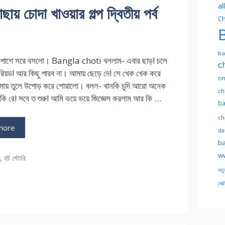
al
ছায় চোদা খাওয়ার গল্প দ্বিতীয় পর্ব
Ch
B
ba
কপাশে সরে বসলো। Bangla choti বললাম- এবার ছাড়! চলে
c
িরিয়ড! আর কিছু পারব না। আমায় ছেড়ে দে! সে খেক খেক করে
on
ায় তুলে উপোড় করে শোয়ালো। বলল- খানকি চুদি আরো অনেক
ch
াকি রে! সবে ত শুরু! আমি ভয়ে ভয়ে জিজ্ঞেস করলাম আর কি …
ba
ch
more
dat
ba
ww
ries
ি
,
হট স্টোরি
নতু
সেক্