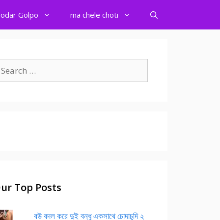
odar Golpo
ma chele choti
earch
r:
ur Top Posts
বউ বদল করে দুই বন্ধু একসাথে চোদাচুদি ২