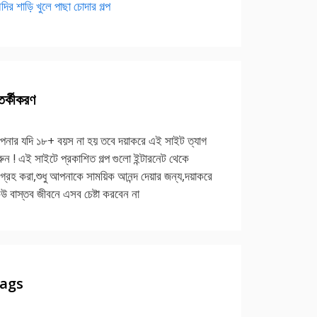
দির শাড়ি খুলে পাছা চোদার গল্প
র্কীকরণ
নার যদি ১৮+ বয়স না হয় তবে দয়াকরে এই সাইট ত্যাগ
ুন ! এই সাইটে প্রকাশিত গল্প গুলো ইন্টারনেট থেকে
গ্রহ করা,শুধু আপনাকে সাময়িক আনন্দ দেয়ার জন্য,দয়াকরে
উ বাস্তব জীবনে এসব চেষ্টা করবেন না
ags