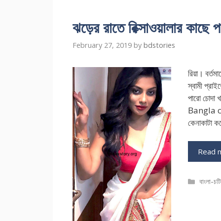
ঝড়ের রাতে রিক্সাওয়ালার কাছে পা
February 27, 2019
by
bdstories
রিয়া। বর্ত
স্বামী প্র
পারো চোদা 
Bangla cho
কেনাকাটা ক
Read 
Catego
বাংলা-চট