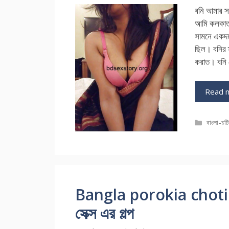
বনি আমার স
আমি কলকাতা
সামনে একদম 
ছিল। বনির 
করাত। বনি 
Read 
Catego
বাংলা-চট
Bangla porokia choti আ
সেক্স এর গল্প