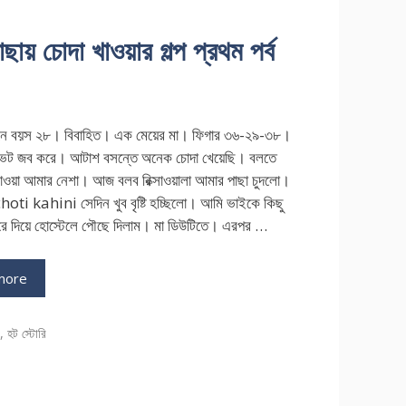
ছায় চোদা খাওয়ার গল্প প্রথম পর্ব
মানে বয়স ২৮। বিবাহিত। এক মেয়ের মা। ফিগার ৩৬-২৯-৩৮।
াইভেট জব করে। আটাশ বসন্তে অনেক চোদা খেয়েছি। বলতে
খাওয়া আমার নেশা। আজ বলব রিক্সাওয়ালা আমার পাছা চুদলো।
ti kahini সেদিন খুব বৃষ্টি হচ্ছিলো। আমি ভাইকে কিছু
রে দিয়ে হোস্টেলে পৌছে দিলাম। মা ডিউটিতে। এরপর …
more
ries
ি
,
হট স্টোরি