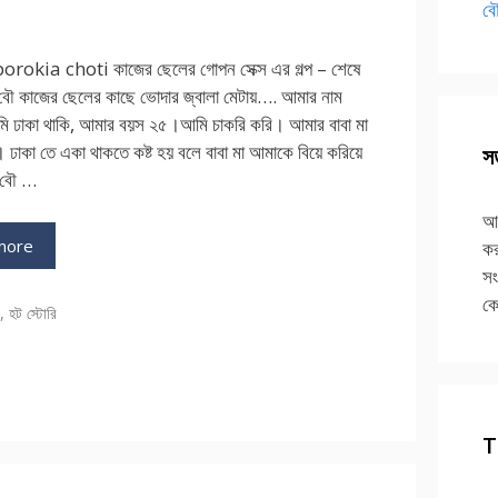
বৌ
rokia choti কাজের ছেলের গোপন সেক্স এর গল্প – শেষে
বৌ কাজের ছেলের কাছে ভোদার জ্বালা মেটায়…. আমার নাম
 ঢাকা থাকি, আমার বয়স ২৫।আমি চাকরি করি। আমার বাবা মা
। ঢাকা তে একা থাকতে কষ্ট হয় বলে বাবা মা আমাকে বিয়ে করিয়ে
সত
 বৌ …
আপ
more
কর
সং
কে
ries
ি
,
হট স্টোরি
T