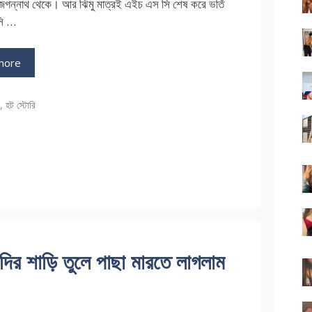
জগন্নাথ থেকে। আর ঝিমু মাত্রই এইচ এস সি শেষ করে ভর্তি
সি …
more
ries
ি
,
হট স্টোরি
দির শাড়ি তুলে পাছা মারতে লাগলাম