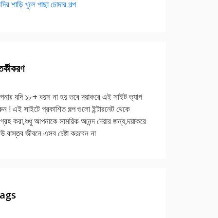
দির শাড়ি খুলে পাছা চোদার গল্প
র্কীকরণ
নার যদি ১৮+ বয়স না হয় তবে দয়াকরে এই সাইট ত্যাগ
ুন ! এই সাইটে প্রকাশিত গল্প গুলো ইন্টারনেট থেকে
গ্রহ করা,শুধু আপনাকে সাময়িক আনন্দ দেয়ার জন্য,দয়াকরে
উ বাস্তব জীবনে এসব চেষ্টা করবেন না
ags