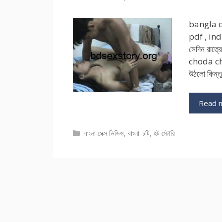
bangla c
pdf , ind
সেদিন রাত্
choda chu
উঠলো কিন্ত
Read 
Categories
বাংলা সেক্স ভিডিও
,
বাংলা-চটি
,
হট স্টোরি