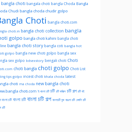
l bangla choti
Bangla
bangala choti
bangla Choda
oda Chudi
bangla choda chudir golpo
angla Choti
bangla choti.com
bangla
bangla choti collection
ngla choti.in
hoti golpo
bangla choti kahini
bangla choti
bangla choti story
line
bangla coti
bangla hot
bangla new choti golpo
bangla sex
oti golpo
Choti
ngla sex golpo
bengali choti
bdsexstory
choti golpo
choti bangla
Choti List
oti.com
latest
incest choti
golpo
khala choda
ing tips
new bangla choti
ngla choti
ma choda
চটি
চটি গল্প
w.bangla choti.com
ই-বাংলা চটি
চটি কমিক্স
চটি বই
বাংলা চটি গল্প
বাংলা চটি
ন বাংলা চটি
বাংলাচটি বুক
বাঙলা চটি
বেঙ্গলি চটি
সি চটি