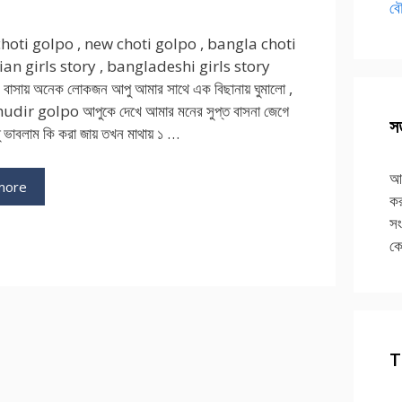
বৌ
hoti golpo , new choti golpo , bangla choti
ian girls story , bangladeshi girls story
রে বাসায় অনেক লোকজন আপু আমার সাথে এক বিছানায় ঘুমালো ,
dir golpo আপুকে দেখে আমার মনের সুপ্ত বাসনা জেগে
সত
ু ভাবলাম কি করা জায় তখন মাথায় ১ …
আপ
more
কর
সং
কে
T