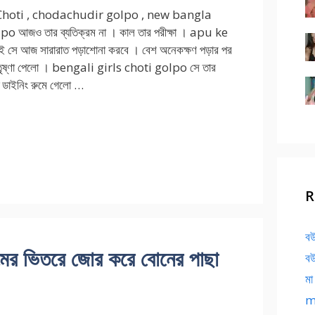
hoti , chodachudir golpo , new bangla
o আজও তার ব্যতিক্রম না । কাল তার পরীক্ষা । apu ke
 সে আজ সারারাত পড়াশোনা করবে । বেশ অনেকক্ষণ পড়ার পর
 তৃষ্ণা পেলো । bengali girls choti golpo সে তার
তে ডাইনিং রুমে গেলো …
R
বউ
 ভিতরে জোর করে বোনের পাছা
বউ
মা
ma