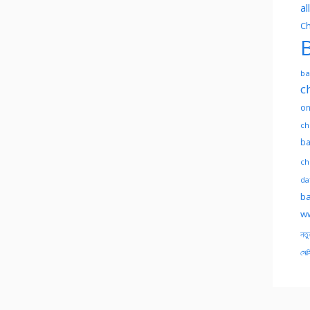
al
Ch
B
ba
c
on
ch
ba
ch
dat
ba
ww
নতু
সেক্