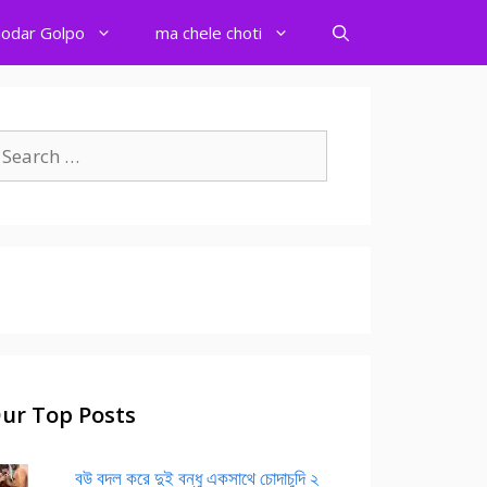
odar Golpo
ma chele choti
earch
r:
ur Top Posts
বউ বদল করে দুই বন্ধু একসাথে চোদাচুদি ২