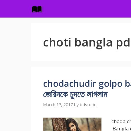
Skip
to
content
choti bangla pd
chodachudir golpo bangl
জেরিনকে চুদতে লাগলাম
March 17, 2017
by
bdstories
choda chu
Bangla cho