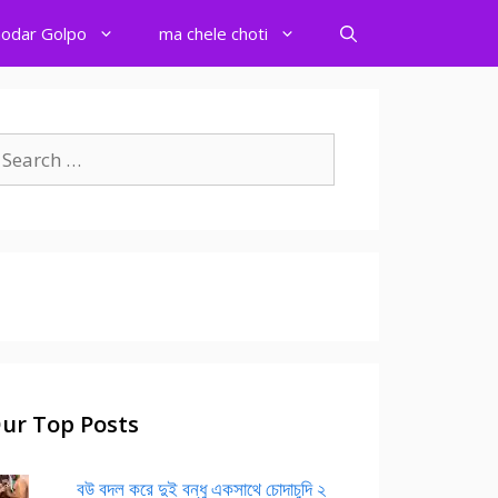
odar Golpo
ma chele choti
earch
r:
ur Top Posts
বউ বদল করে দুই বন্ধু একসাথে চোদাচুদি ২