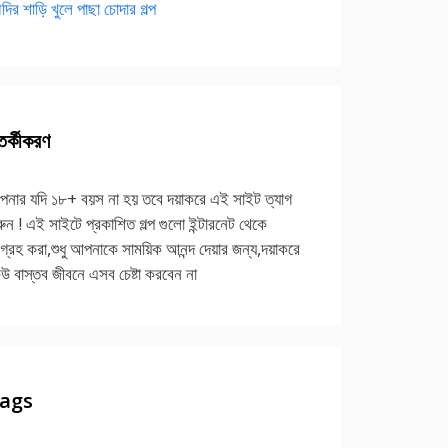
দির শাড়ি খুলে পাছা চোদার গল্প
র্কীকরণ
নার যদি ১৮+ বয়স না হয় তবে দয়াকরে এই সাইট ত্যাগ
ুন ! এই সাইটে প্রকাশিত গল্প গুলো ইন্টারনেট থেকে
গ্রহ করা,শুধু আপনাকে সাময়িক আনন্দ দেয়ার জন্য,দয়াকরে
উ বাস্তব জীবনে এসব চেষ্টা করবেন না
ags