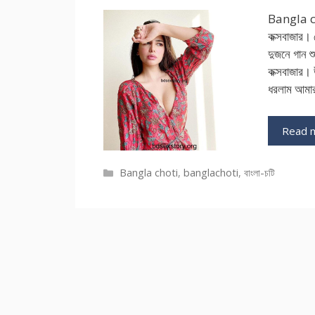
Bangla cho
কক্সবাজার। 
দুজনে গান শ
কক্সবাজার। 
ধরলাম আমা
Read 
Categories
Bangla choti
,
banglachoti
,
বাংলা-চটি