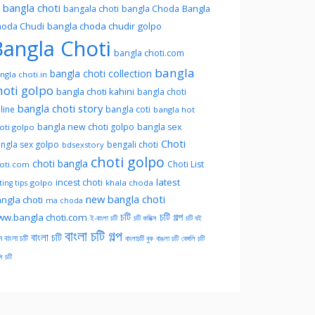
l bangla choti
Bangla
bangala choti
bangla Choda
oda Chudi
bangla choda chudir golpo
angla Choti
bangla choti.com
bangla
bangla choti collection
ngla choti.in
hoti golpo
bangla choti kahini
bangla choti
bangla choti story
line
bangla coti
bangla hot
bangla new choti golpo
bangla sex
oti golpo
Choti
ngla sex golpo
bengali choti
bdsexstory
choti golpo
choti bangla
Choti List
oti.com
latest
incest choti
golpo
khala choda
ing tips
new bangla choti
ngla choti
ma choda
চটি
চটি গল্প
w.bangla choti.com
ই-বাংলা চটি
চটি কমিক্স
চটি বই
বাংলা চটি গল্প
বাংলা চটি
ন বাংলা চটি
বাংলাচটি বুক
বাঙলা চটি
বেঙ্গলি চটি
সি চটি