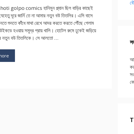
বৌ
ti golpo comics হানিমুন প্ল্যান ছিল বাড়ির কাছেই
যেহেতু দূরে জার্নি তে না আমার নতুন বউ তিতলির। এসি বাসে
ুনতে শুনতে কাঁঁধে মাথা রেখে আদর করতে করতে পৌঁছে গেলাম
উইকডে হওয়ায় সমুদ্র প্রায় খালি। হোটেল রুমে ঢুকেই জড়িয়ে
র নতুন বউ তিতলিকে। সে আলতো …
সত
more
আপ
কর
সং
কে
T