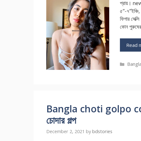
প্রায়। ne
৫”-৭”ইঞ্চি
ফিগার সেক্
কোন পুরুষ
Read 
Catego
Bangla
Bangla choti golpo comics
চোদার গল্প
December 2, 2021
by
bdstories