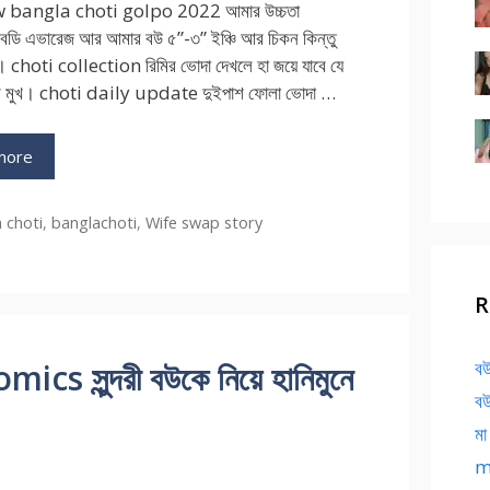
w bangla choti golpo 2022 আমার উচ্চতা
, বডি এভারেজ আর আমার বউ ৫”-৩” ইঞ্চি আর চিকন কিন্তু
সি। choti collection রিমির ভোদা দেখলে হা জয়ে যাবে যে
ের মুখ। choti daily update দুইপাশ ফোলা ভোদা …
more
ries
 choti
,
banglachoti
,
Wife swap story
R
 সুন্দরী বউকে নিয়ে হানিমুনে
বউ
বউ
মা
ma