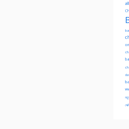
al
Ch
B
ba
c
on
ch
ba
ch
dat
ba
ww
নতু
সেক্