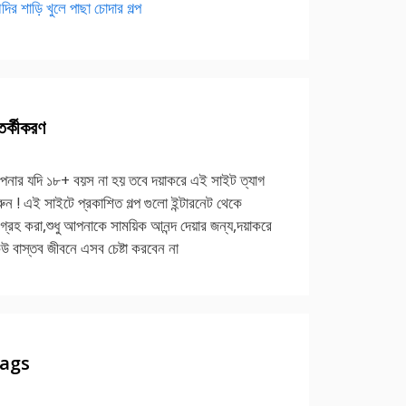
দির শাড়ি খুলে পাছা চোদার গল্প
র্কীকরণ
নার যদি ১৮+ বয়স না হয় তবে দয়াকরে এই সাইট ত্যাগ
ুন ! এই সাইটে প্রকাশিত গল্প গুলো ইন্টারনেট থেকে
গ্রহ করা,শুধু আপনাকে সাময়িক আনন্দ দেয়ার জন্য,দয়াকরে
উ বাস্তব জীবনে এসব চেষ্টা করবেন না
ags