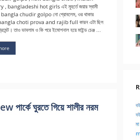
y , bangladeshi hot girls এই মুহুর্তে জয়ার স্বামী
ই। bangla chudir golpo নো প্রোবলেম, ওর থাকার
bangla choti prova and rajib full কারন এটা ছিল
িমেন্ট। তাও ভাবলাম ও কি পরে ইমোশনাল হয়ে মাইন্ড চেঞ্জ …
more
R
ার্কে ঘুরতে গিয়ে শালীর নরম
বউ
বউ
মা
ma