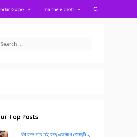
odar Golpo
ma chele choti
earch
r:
ur Top Posts
বউ বদল করে দুই বন্ধু একসাথে চোদাচুদি ২