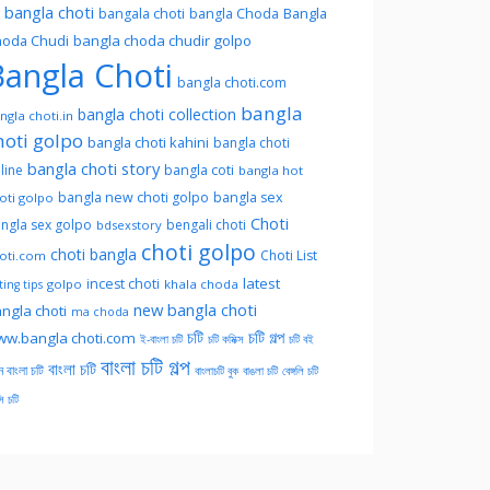
l bangla choti
Bangla
bangala choti
bangla Choda
oda Chudi
bangla choda chudir golpo
angla Choti
bangla choti.com
bangla
bangla choti collection
ngla choti.in
hoti golpo
bangla choti kahini
bangla choti
bangla choti story
line
bangla coti
bangla hot
bangla new choti golpo
bangla sex
oti golpo
Choti
ngla sex golpo
bengali choti
bdsexstory
choti golpo
choti bangla
Choti List
oti.com
latest
incest choti
golpo
khala choda
ing tips
new bangla choti
ngla choti
ma choda
চটি
চটি গল্প
w.bangla choti.com
ই-বাংলা চটি
চটি কমিক্স
চটি বই
বাংলা চটি গল্প
বাংলা চটি
ন বাংলা চটি
বাংলাচটি বুক
বাঙলা চটি
বেঙ্গলি চটি
সি চটি