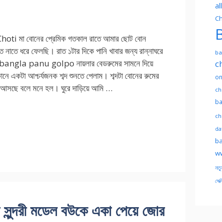
al
Ch
B
oti মা বোনের প্রেমিক গতকাল রাতে আমার ছোট বোন
ে নাতে ধরে ফেলছি। রাত ১টার দিকে পানি খাবার জন্য রান্নাঘরে
ba
। bangla panu golpo নায়লার বেডরুমের সামনে দিয়ে
c
ানে একটা আশ্চর্যজনক শব্দ শুনতে পেলাম। শব্দটা বোনের রুমের
on
আসছে বলে মনে হল। ঘুরে দাড়িয়ে আমি …
ch
ba
ch
dat
ba
ww
নতু
সেক্
ন্দরী মডেল বউকে একা পেয়ে জোর