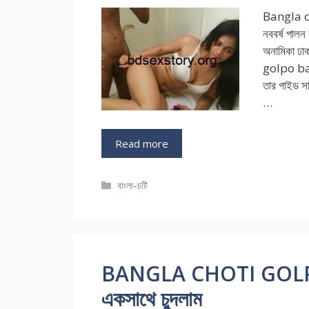
Bangla c
নববর্ষ পাল
অনামিকা ঢ
golpo ban
তার গাইড স
…
Read more
Categories
বাংলা-চটি
BANGLA CHOTI GOLPO আ
একসাথে চুদলাম