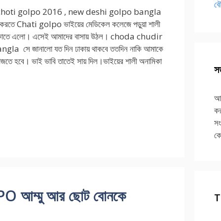
বৌ
hoti golpo 2016 , new deshi golpo bangla
ন করতে Chati golpo ভাইয়ের মেডিকেল কলেজে পড়ুয়া শালী
াকাতে এলো। এসেই আমাদের বাসায় উঠল। choda chudir
gla সে জানালো যত দিন ঢাকায় থাকবে ততদিন নাকি আমাকে
াজতে হবে। ভাই ভাবি তাতেই সায় দিল।ভাইয়ের শালী অনামিকা
সত
আপ
কর
সং
কে
ম্মু আর ছোট বোনকে
T