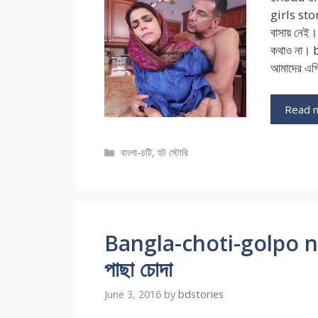
girls stor
বাসায় নে
কথাও না। 
আমাদের এগ্র
Read 
Categories
বাংলা-চটি
,
হট স্টোরি
Bangla-choti-golpo new প
পাছা চোদা
June 3, 2016
by
bdstories