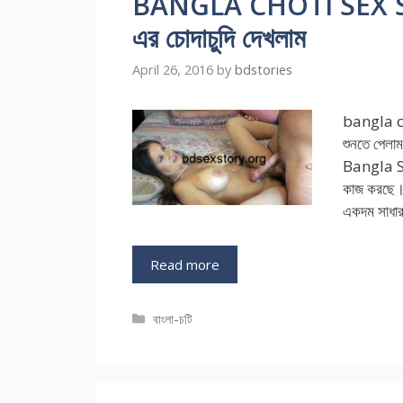
BANGLA CHOTI SEX STOR
এর চোদাচুদি দেখলাম
April 26, 2016
by
bdstories
bangla ch
শুনতে পেল
Bangla Sex
কাজ করছে।
একদম সাধার
Read more
Categories
বাংলা-চটি