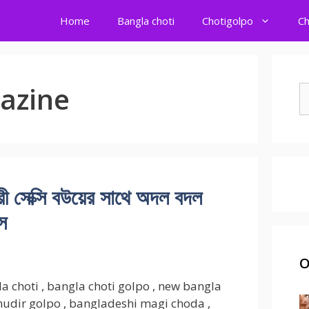
Home
Bangla choti
Chotigolpo
Ch
gazine
S
fo
 সেক্সি বউয়ের সাথে অদল বদল
্স
O
la choti , bangla choti golpo , new bangla
udir golpo , bangladeshi magi choda ,