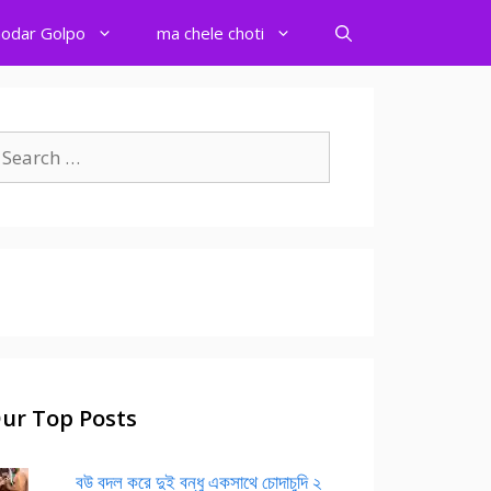
odar Golpo
ma chele choti
earch
r:
ur Top Posts
বউ বদল করে দুই বন্ধু একসাথে চোদাচুদি ২