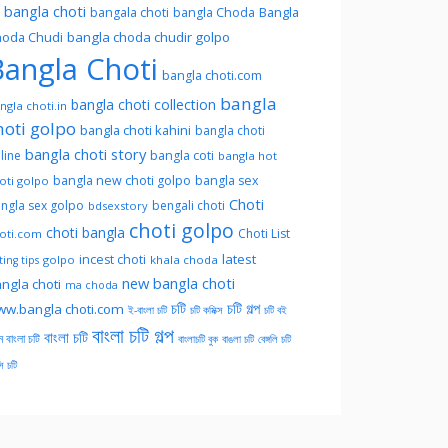
l bangla choti
Bangla
bangala choti
bangla Choda
oda Chudi
bangla choda chudir golpo
angla Choti
bangla choti.com
bangla
bangla choti collection
ngla choti.in
hoti golpo
bangla choti kahini
bangla choti
bangla choti story
line
bangla coti
bangla hot
bangla new choti golpo
bangla sex
oti golpo
Choti
ngla sex golpo
bengali choti
bdsexstory
choti golpo
choti bangla
Choti List
oti.com
latest
incest choti
golpo
khala choda
ing tips
new bangla choti
ngla choti
ma choda
চটি
চটি গল্প
w.bangla choti.com
ই-বাংলা চটি
চটি কমিক্স
চটি বই
বাংলা চটি গল্প
বাংলা চটি
ন বাংলা চটি
বাংলাচটি বুক
বাঙলা চটি
বেঙ্গলি চটি
সি চটি