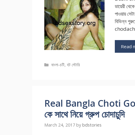
ডায়েরী থেকে
পাওয়ায় সে
বিভিন্ন পু
chodachud
Read 
Categories
বাংলা-চটি
,
হট স্টোরি
Real Bangla Choti Golpo 
কে সাথে নিয়ে গ্রুপ চোদাচুদি
March 24, 2017
by
bdstories