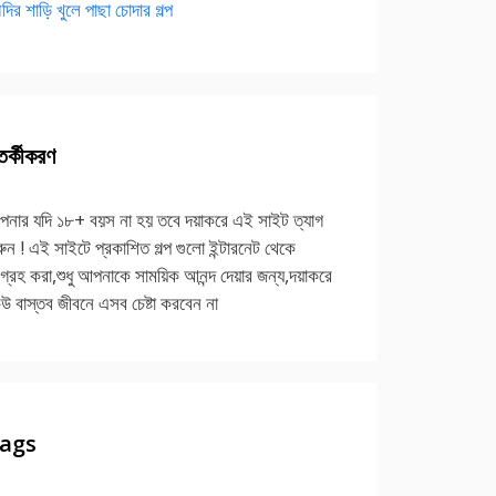
দির শাড়ি খুলে পাছা চোদার গল্প
র্কীকরণ
নার যদি ১৮+ বয়স না হয় তবে দয়াকরে এই সাইট ত্যাগ
ুন ! এই সাইটে প্রকাশিত গল্প গুলো ইন্টারনেট থেকে
গ্রহ করা,শুধু আপনাকে সাময়িক আনন্দ দেয়ার জন্য,দয়াকরে
উ বাস্তব জীবনে এসব চেষ্টা করবেন না
ags