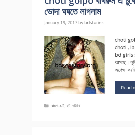
choti golpo বাথরুম এ ঢুকে জ
ভোদা ঘষতে লাগলাম
January 19, 2017
by
bdstories
choti go
choti , l
bd girls 
আসছে। লুঙ্গ
অপেক্ষা কর
Read 
Categories
বাংলা-চটি
,
হট স্টোরি