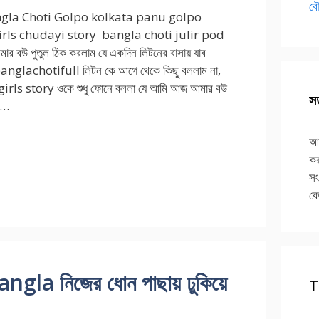
বৌ
gla Choti Golpo kolkata panu golpo
irls chudayi story bangla choti julir pod
র বউ পুতুল ঠিক করলাম যে একদিন লিটনের বাসায় যাব
anglachotifull লিটন কে আগে থেকে কিছু বললাম না,
irls story ওকে শুধু ফোনে বললা যে আমি আজ আমার বউ
সত
র …
আপ
কর
সং
কে
a নিজের ধোন পাছায় ঢুকিয়ে
T