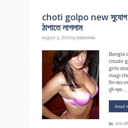
choti golpo new সুযোগ পেয়ে 
ঠাপাতে লাগলাম
August 2, 2016
by
bdstories
Bangla c
chudir g
girls st
magi chod
তিন বছর হ
চুদি প্রায় …
Read 
Catego
বাংলা-চট