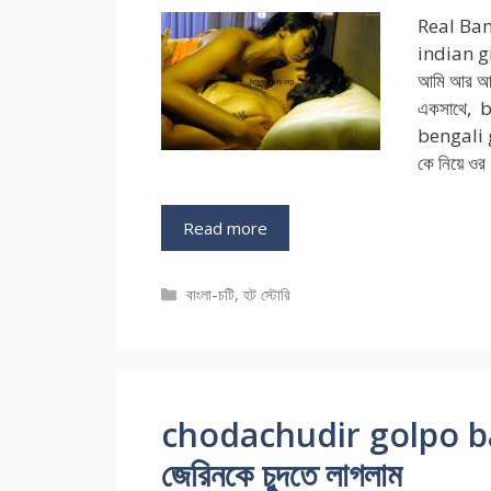
Real Ban
indian g
আমি আর আমা
একসাথে, b
bengali g
কে নিয়ে ও
Read more
Categories
বাংলা-চটি
,
হট স্টোরি
chodachudir golpo bangl
জেরিনকে চুদতে লাগলাম