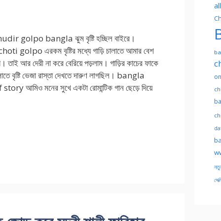
al
Ch
B
dir golpo bangla ঝুম বৃষ্টি হচ্ছিল বাইরে।
ti golpo এরকম বৃষ্টির মধ্যে গাড়ি চালাতে আমার বেশ
ba
 তাই আর দেরী না করে বেরিয়ে পড়লাম। গাড়ির কাচের ফাকে
c
োতে বৃষ্টি ভেজা রাস্তা দেখতে দারুণ লাগছিল। bangla
on
story আমিও মনের সুখে একটা রোমান্টিক গান ছেড়ে দিয়ে
ch
ba
ch
dat
ba
ww
নতু
সেক্