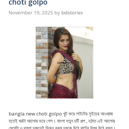
choti golpo
November 19, 2025
by
bdstories
bangla new choti golpo খুট করে লাইটের সুইচের আওয়াজ
হতেই ঘরটা আলোয় ভরে গেল। বাংলা নতুন চটি গল্প , হঠাত এই আলোয়
মেয়েটা ও বগলা দুজনেই ভিষন রকম চমকে উঠে খাটের উপর উঠে বসল।