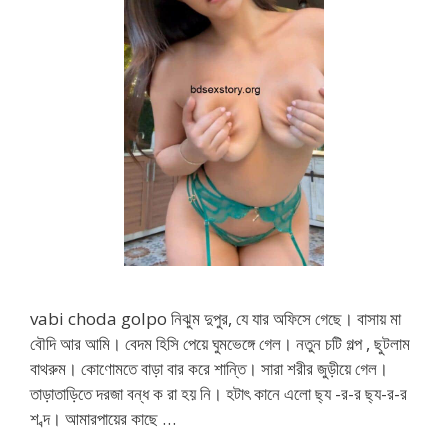
vabi choda golpo নিঝুম দুপুর, যে যার অফিসে গেছে। বাসায় মা
বৌদি আর আমি। বেদম হিসি পেয়ে ঘুমভেঙ্গে গেল। নতুন চটি গল্প , ছুটলাম
বাথরুম। কোণোমতে বাড়া বার করে শান্তি। সারা শরীর জুড়ীয়ে গেল।
তাড়াতাড়িতে দরজা বন্ধ ক রা হয় নি। হটাৎ কানে এলো ছ্য -র-র ছ্য-র-র
শ ব্দ। আমারপায়ের কাছে …