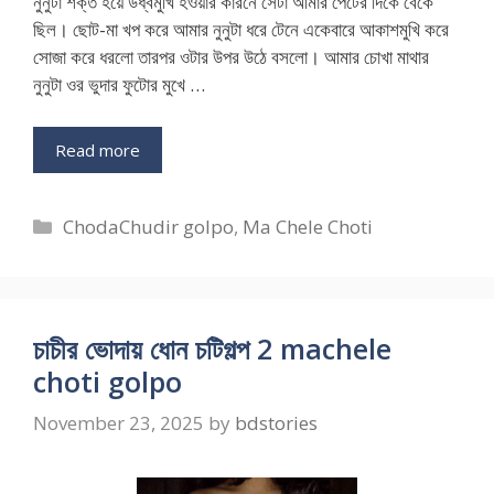
নুনুটা শক্ত হয়ে উর্ধ্বমুখি হওয়ার কারনে সেটা আমার পেটের দিকে বেঁকে
ছিল। ছোট-মা খপ করে আমার নুনুটা ধরে টেনে একেবারে আকাশমুখি করে
সোজা করে ধরলো তারপর ওটার উপর উঠে বসলো। আমার চোখা মাথার
নুনুটা ওর ভুদার ফুটোর মুখে …
Read more
Categories
ChodaChudir golpo
,
Ma Chele Choti
চাচীর ভোদায় ধোন চটিগল্প 2 machele
choti golpo
November 23, 2025
by
bdstories