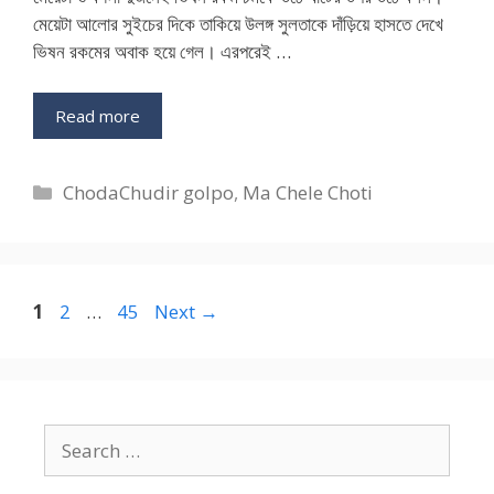
মেয়েটা আলোর সুইচের দিকে তাকিয়ে উলঙ্গ সুলতাকে দাঁড়িয়ে হাসতে দেখে
ভিষন রকমের অবাক হয়ে গেল। এরপরেই …
Read more
Categories
ChodaChudir golpo
,
Ma Chele Choti
Page
Page
Page
1
2
…
45
Next
→
Search
for: