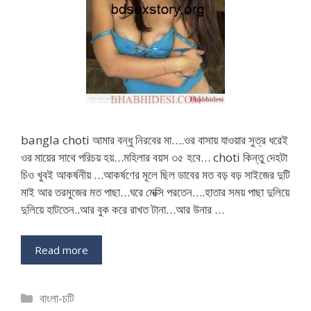
bangla choti আমার বন্ধু নিরবের মা….ওর বাসায় যাওয়ার সুত্র ধরেই
ওর মায়ের সাথে পরিচয় হয়…মহিলার বয়স ৩৫ হবে… choti কিন্তু দেহটা
চিও খুবই আকর্ষনীয় …আকর্ষণের মূলে ছিল ডাবের মত বড় বড় সাইজের দুটি
মাই আর তরমুজের মত পাছা…ঘরে মেক্সি পরতেন….হাতার সময় পাছা দুলিয়ে
দুলিয়ে হাটতেন..আর বুক করে রাখত টানা…আর উনার …
Read more
Categories
বাংলা-চটি