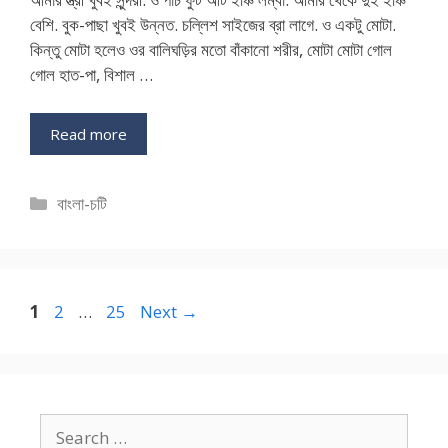
বেশি. বুক-পাছা খুবই উন্নত. চল্লিশ সাইজের ব্রা লাগে. ও একটু মোটা.
কিন্তু মোটা হলেও ওর বালিঘড়ির মতো বাঁকানো শরীর, মোটা মোটা গোল
গোল হাত-পা, বিশাল …
Read more
Categories
বাংলা-চটি
Page
Page
Page
1
2
…
25
Next
→
Search