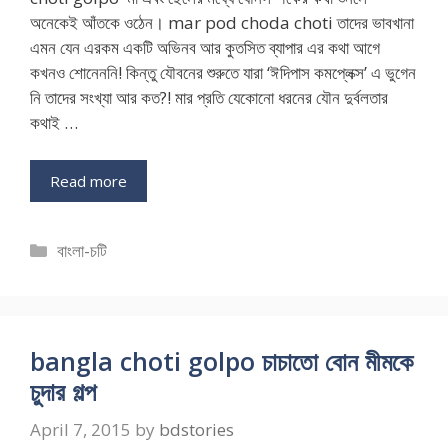
অনেকেই আঁতকে ওঠেন। mar pod choda choti তাদের ভাবখানা
এমন যেন এরকম একটি অভিনব আর কুতসিত ব্যাপার এর কথা আগে
কখনও শোনেননি! কিন্তু যৌবনের শুরুতে যারা ‘ঈদিপাস কমপ্লেক্স’ এ ভুগেন
নি তাদের সংখ্যা আর কত?! মার প্রতি যেকোনো ধরনের যৌন দুর্বলতার
কথাই …
Read more
Categories
বাংলা-চটি
bangla choti golpo চাচাতো বোন মীমকে
চুদার গল্প
April 7, 2015
by
bdstories