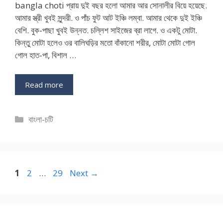
bangla choti প্রায় দুই বছর হলো আমার আর সোনালীর বিয়ে হয়েছে.
আমার স্ত্রী খুবই সুন্দরী. ও পাঁচ ফুট আট ইঞ্চি লম্বা. আমার থেকে দুই ইঞ্চি
বেশি. বুক-পাছা খুবই উন্নত. চল্লিশ সাইজের ব্রা লাগে. ও একটু মোটা.
কিন্তু মোটা হলেও ওর বালিঘড়ির মতো বাঁকানো শরীর, মোটা মোটা গোল
গোল হাত-পা, বিশাল …
Read more
Categories
বাংলা-চটি
Page
Page
Page
1
2
…
29
Next
→