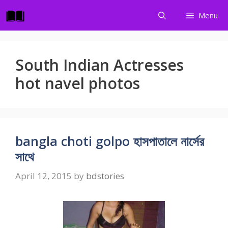
Skip
Menu
to
content
South Indian Actresses
hot navel photos
bangla choti golpo হাসপাতালে নার্সের
সাথে
April 12, 2015
by
bdstories