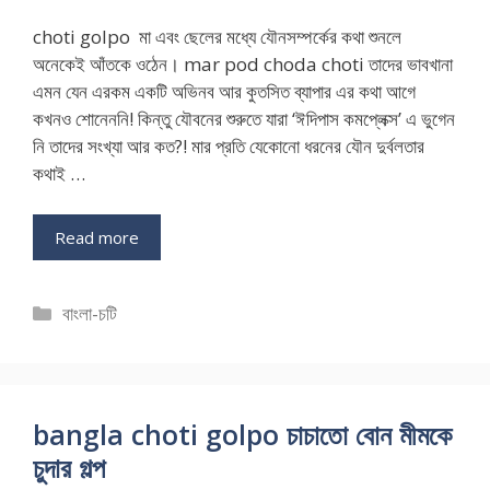
choti golpo মা এবং ছেলের মধ্যে যৌনসম্পর্কের কথা শুনলে
অনেকেই আঁতকে ওঠেন। mar pod choda choti তাদের ভাবখানা
এমন যেন এরকম একটি অভিনব আর কুতসিত ব্যাপার এর কথা আগে
কখনও শোনেননি! কিন্তু যৌবনের শুরুতে যারা ‘ঈদিপাস কমপ্লেক্স’ এ ভুগেন
নি তাদের সংখ্যা আর কত?! মার প্রতি যেকোনো ধরনের যৌন দুর্বলতার
কথাই …
Read more
Categories
বাংলা-চটি
bangla choti golpo চাচাতো বোন মীমকে
চুদার গল্প