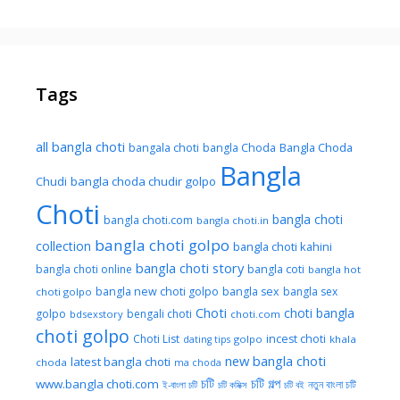
Tags
all bangla choti
Bangla Choda
bangala choti
bangla Choda
Bangla
Chudi
bangla choda chudir golpo
Choti
bangla choti
bangla choti.com
bangla choti.in
bangla choti golpo
collection
bangla choti kahini
bangla choti story
bangla choti online
bangla coti
bangla hot
bangla new choti golpo
bangla sex
bangla sex
choti golpo
Choti
choti bangla
golpo
bengali choti
bdsexstory
choti.com
choti golpo
Choti List
incest choti
golpo
khala
dating tips
new bangla choti
latest bangla choti
choda
ma choda
চটি
চটি গল্প
www.bangla choti.com
নতুন বাংলা চটি
ই-বাংলা চটি
চটি কমিক্স
চটি বই