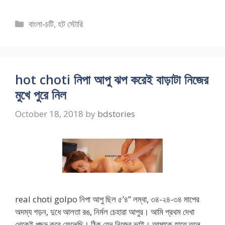
Categories
বাংলা-চটি
,
হট স্টোরি
hot choti নিপা আপু ঝপ করেই বাড়াটা নিজের
মুখে পুরে নিল
October 18, 2018
by
bdstories
real choti golpo নিপা আপু ছিল ৫’৪” লম্বা, ৩৪-২৪-৩৪ মাপের
অদম্য গড়ন, দুধে আলতা রঙ, নির্মল চেহারা আপুর। আমি প্রথম দেখা
থেকেই পছন্দ করে ফেলেছি। ঠিক যেন নিজের ভাই। আমাকে হাতে তুলে