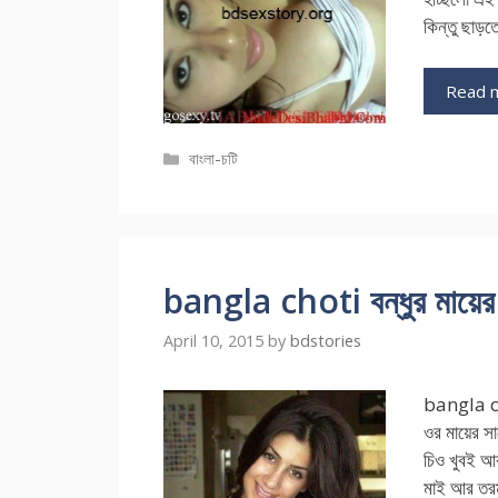
কিন্তু ছাড়
Read 
Categories
বাংলা-চটি
bangla choti বন্ধুর মায়ের স
April 10, 2015
by
bdstories
bangla cho
ওর মায়ের স
চিও খুবই আক
মাই আর তরমু