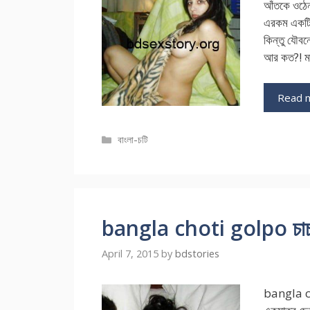
আঁতকে ওঠে
এরকম একটি
কিন্তু যৌবনে
আর কত?! মা
Read 
Categories
বাংলা-চটি
bangla choti golpo চাচাতো
April 7, 2015
by
bdstories
bangla c