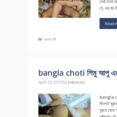
দেখা হলো 
যে, ওর বড় 
Read 
Categories
বাংলা-চটি
bangla choti শিমু আপু এর 
April 10, 2015
by
bdstories
bangla cho
সিলেটে ঘুরত
ঘুরতে যেতে
হচ্ছিলো এই