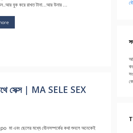
বৌ
টতেন..আর বুক করে রাখত টানা…আর উনার …
more
ries
ি
সত
আপ
কর
সং
কে
াথে সেক্স | MA SELE SEX
T
o মা এবং ছেলের মধ্যে যৌনসম্পর্কের কথা শুনলে অনেকেই