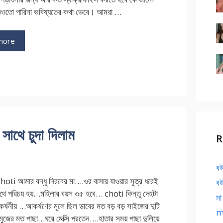
তেওতো পারিনা ভবিষ্যতের কথা ভেবে। আমরা …
more
াথে চুদা দিলাম
R
বউ
ti আমার বন্ধু নিরবের মা….ওর বাসায় যাওয়ার সুত্র ধরেই
বউ
াথে পরিচয় হয়…মহিলার বয়স ৩৫ হবে… choti কিন্তু দেহটা
মা
র্ষনীয় …আকর্ষণের মূলে ছিল ডাবের মত বড় বড় সাইজের দুটি
ma
জের মত পাছা…ঘরে মেক্সি পরতেন….হাতার সময় পাছা দুলিয়ে