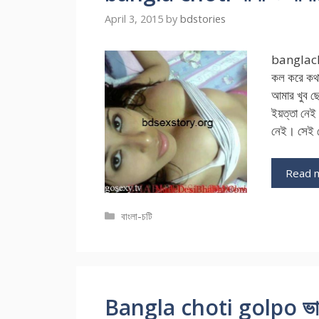
April 3, 2015
by
bdstories
banglachot
কল করে কথা
আমার খুব ছ
ইয়ত্তা নেই।
নেই। সেই ন
Read 
Categories
বাংলা-চটি
Bangla choti golpo ভাবীকে