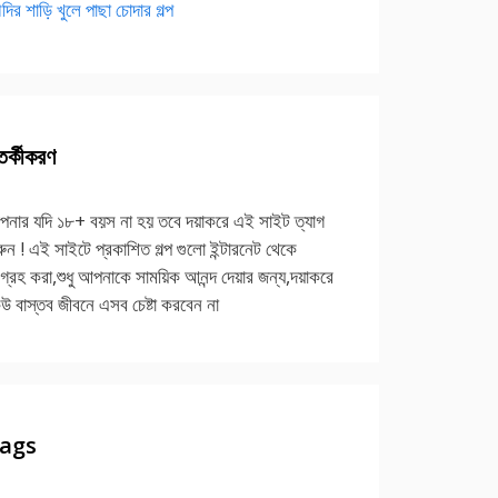
দির শাড়ি খুলে পাছা চোদার গল্প
র্কীকরণ
নার যদি ১৮+ বয়স না হয় তবে দয়াকরে এই সাইট ত্যাগ
ুন ! এই সাইটে প্রকাশিত গল্প গুলো ইন্টারনেট থেকে
গ্রহ করা,শুধু আপনাকে সাময়িক আনন্দ দেয়ার জন্য,দয়াকরে
উ বাস্তব জীবনে এসব চেষ্টা করবেন না
ags