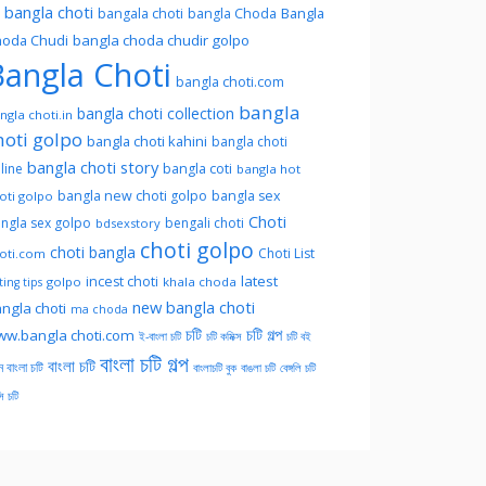
l bangla choti
Bangla
bangala choti
bangla Choda
oda Chudi
bangla choda chudir golpo
angla Choti
bangla choti.com
bangla
bangla choti collection
ngla choti.in
hoti golpo
bangla choti kahini
bangla choti
bangla choti story
line
bangla coti
bangla hot
bangla new choti golpo
bangla sex
oti golpo
Choti
ngla sex golpo
bengali choti
bdsexstory
choti golpo
choti bangla
Choti List
oti.com
latest
incest choti
golpo
khala choda
ing tips
new bangla choti
ngla choti
ma choda
চটি
চটি গল্প
w.bangla choti.com
ই-বাংলা চটি
চটি কমিক্স
চটি বই
বাংলা চটি গল্প
বাংলা চটি
ন বাংলা চটি
বাংলাচটি বুক
বাঙলা চটি
বেঙ্গলি চটি
সি চটি