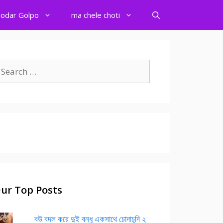
odar Golpo
ma chele choti
earch
r:
ur Top Posts
বউ বদল করে দুই বন্ধু একসাথে চোদাচুদি ২