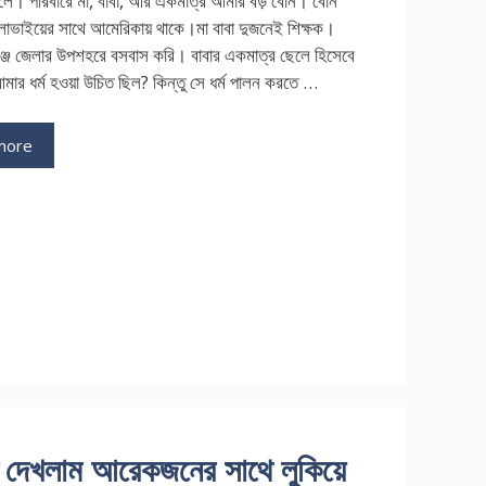
লে। পরিবারে মা, বাবা, আর একমাত্র আমার বড় বোন। বোন
লাভাইয়ের সাথে আমেরিকায় থাকে।মা বাবা দুজনেই শিক্ষক।
গঞ্জ জেলার উপশহরে বসবাস করি। বাবার একমাত্র ছেলে হিসেবে
মার ধর্ম হওয়া উচিত ছিল? কিন্তু সে ধর্ম পালন করতে …
more
ries
ি
দেখলাম আরেকজনের সাথে লুকিয়ে