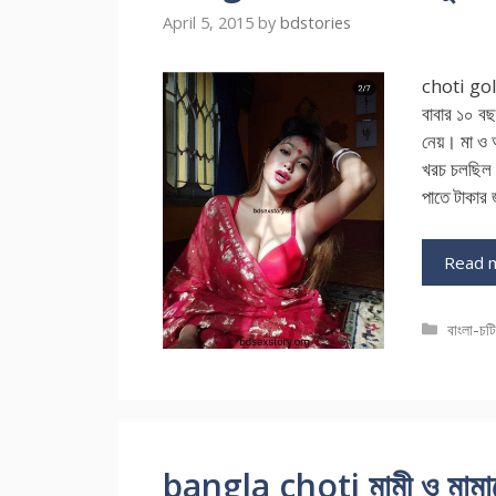
April 5, 2015
by
bdstories
choti gol
বাবার ১০ বছ
নেয়। মা ও 
খরচ চলছিল
পাতে টাকার
Read 
Catego
বাংলা-চট
bangla choti মামী ও মামা