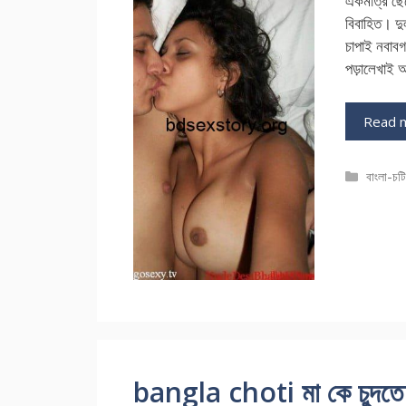
একমাত্র ছে
বিবাহিত। দু
চাপাই নবাব
পড়ালেখাই আ
Read 
Catego
বাংলা-চট
bangla choti মা কে চুদতে 