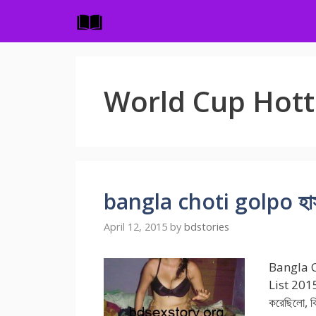
Skip
to
content
World Cup Hott
bangla choti golpo হাসপাত
April 12, 2015
by
bdstories
Bangla C
List 2015 
করেছিলো, কি