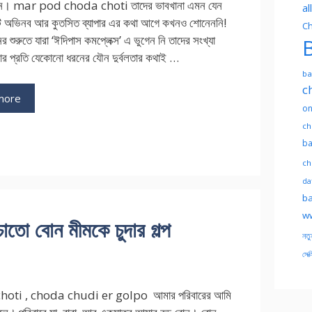
ন। mar pod choda choti তাদের ভাবখানা এমন যেন
al
 অভিনব আর কুতসিত ব্যাপার এর কথা আগে কখনও শোনেননি!
Ch
র শুরুতে যারা ‘ঈদিপাস কমপ্লেক্স’ এ ভুগেন নি তাদের সংখ্যা
B
র প্রতি যেকোনো ধরনের যৌন দুর্বলতার কথাই …
ba
c
more
on
ch
ba
ch
dat
ba
ww
 বোন মীমকে চুদার গল্প
নতু
সেক্
hoti , choda chudi er golpo আমার পরিবারের আমি