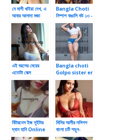
নে মাগী খাইয়া দেখ, এ
Bangla Choti
আবার আলাদা মজা
নিষ্পাপ বাঙালি বউ ১৩ -
Choti Golpo
Bangla
ChotiBanglaC
hoti
এই বয়সের মেয়ের
Bangla choti
এতোটা সেক্স
Golpo sister er
sathe sex
বিটারনেস ইজ সুইটার
মিসির আলীর ললিপপ
দ্যান হানি Online
বাংলা চটি পড়ুন-
Bangla Choti