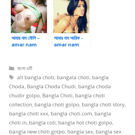
Online
আমার নাম মৌলি –
আমার নাম আরিফ -
amar nam
amar nam
mouli Online
arif- ekti
bandhobi
chodar golpo
Categories
বাংলা-চটি
|বাংলা চটি পড়ুন-
Tags
all bangla choti
,
bangala choti
,
bangla
Bangla Choti
Online
Choda
,
Bangla Choda Chudi
,
bangla choda
chudir golpo
,
Bangla Choti
,
bangla choti
collection
,
bangla choti golpo
,
bangla choti story
,
bangla choti xxx
,
bangla choti.com
,
bangla
choti.in
,
bangla coti
,
bangla hot choti golpo
,
bangla new choti golpo
,
bangla sex
,
bangla sex