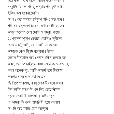
উঠে বসল।তার পাশে আমিও উঠে বসলাম।
বন্ধুটির বিশাল শরীর, লম্বায় পাঁচ ফুট আট
ইঞ্চির কম হবেনা,মোটায়
আগা গোড়া সমানে চল্লিশ ইঞ্চির মত হবে।
শরীরের হাড়্গুলো ভিষন মোটা মোটা, হাতের
আঙ্গুল গুলোও বেশ মোটা ও লম্বা, গায়ের
রং শ্যামলা শ্রুশি চেহারা।আমিও স্লীমের
চেয়ে একটু মোটা, বেশ মোটা না হলেও
আমাকে কেউ স্লিম বল্বেনা।রিক্সায়
দুজনে ঠাসাঠাসি হয়ে গেলাম।রিক্সা চলতে শুরু
করল, জানতে চাইলাম বাসা এখান হতে কত দূর,
বলল অনেক দূর, আমি আশ্চর্য হয়ে জিজ্ঞেস
করলাম তাহলে আমরা সি এন
জি নিতে পারতাম, বন্ধু লোকটি হেসে জবাব
দিল ভাবির সাথে সি এন জির চেয়ে রিক্সায়
চড়তে মজাটাই আলাদা । এই দেখুন
না আমরা কি রকম ঠাসাঠাসি হয়ে বসলাম
আপনি আর আমি একে অন্যের