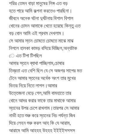
শরির তেমন বাড়া মানুষের লিঙ্গ এত বড়
হতে পারে আমি কল্পনা করতেও পারছিনা।
জীবনে অনেক ঘটনা দুর্ঘটনায় বিশাল বিশাল
ধোনের চোদন আমাকে খেতে হয়েছে কিন্তু এত
বড় ধোন আমি এই প্রথম দেখলাম।
সে আমার স্তন চোষতে চোষতে মাঝে মাঝ
নিপলে হালকা কামড় বসিয়ে দিচ্ছিল,অন্যটাক
ে এত টিপা টিপছিল
আমার স্তনে ব্যাথা পাচ্ছিলাম,চোষার
তিব্রতা এত বেশি ছিল যে সে অজগর সাপের মত
টেনে আমার স্তনের অর্ধেক অংশ তার মুখের
ভিতর নিয়ে নিতে লাগল।আমার
উত্তেজনা বেড়ে গেল,আমি বামহাতে তার
ধোনে আদর করার ফাকে তার মাথাকে আমার
স্তনের উপর চেপে রাখলাম।তারপর সে আমার
নাভী হতে শুরু করে স্তনের নিচ পর্যন্ত জিব
দিয়ে লেহন শুরু করল আহ কি যে আরাম,
আরামে আমি আহহহ উহহহ ইইইইসসসস