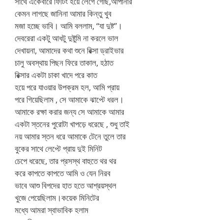
সাথে একেবারে ফিটিং হয়ে লেগে গেছি,আপানার
কেমন লাগছে জানিনা আমার কিন্তু খুব
মজা হচ্ছে ভাবি। আমি বললাম, “যা দুষ্ট”।
দেবরেরা একটু আধটু দুষ্টুমি না করলে ভাল
দেখায়না, আমাদের কথা শুনে রিক্সা ড্রাইভার
চালু অবস্থায় পিছন ফিরে তাকাল, হঠাত
রিক্সার একটা চাকা খাদে পরে কাত
হয়ে পরে যাওয়ার উপক্রম হল, আমি প্রায়
পরে গিয়েছিলাম , সে আমাকে ঝাপ্টে ধরল।
আমাকে রক্ষা করার জন্য সে আমাকে আমার
একটা স্তনের পুরোটা খাপড়ে ধরেছে , শুধু তাই
নয় আমার স্তন ধরে আমাকে টেনে তুলে তার
বুকের সাথে লেপ্টে প্রায় দুই মিনিট
চেপে ধরেছে, তার প্রসস্থ বাহুতে থর থর
করে কাপতে কাপতে আমি ও যেন নিরব
ভাবে আশু বিপদের হাত হতে আশ্রয়স্থল
খুজে পেয়েছিলাম।কয়েক মিনিটের
মধ্যে আমরা স্বাভাবিক হলাম