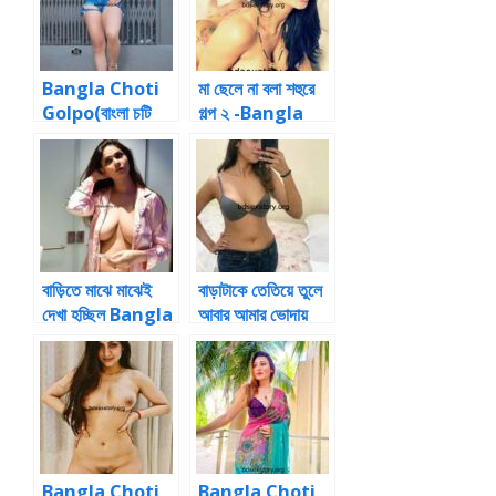
Bangla Choti
মা ছেলে না বলা শহুরে
Golpo(বাংলা চটি
গল্প ২ -Bangla
গল্প): রিপা চাকমা
ChotiBangla
Choti
বাড়িতে মাঝে মাঝেই
বাড়াটাকে তেতিয়ে তুলে
দেখা হচ্ছিল Bangla
আবার আমার ভোদায়
Choti
ডুকাই Choti
Bangla Choti
Bangla Choti