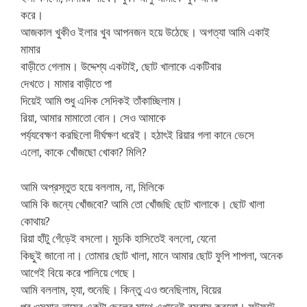
করে।
আজকাল খুকীও ইলার খুব আপনজন হয়ে উঠেছে। অগত্যা আমি একাই
মামার
বাড়ীতে গেলাম। উদ্দেশ্য একটাই, ছোট খালাকে একটিবার
দেখতে। মামার বাড়ীতে পা
দিয়েই আমি শুধু এদিক সেদিকই তাঁকাচ্ছিলাম।
রিয়া, আমার মামাতো বোন। সেও আমাকে
পর্য্যবেক্ষণ করছিলো দীর্ঘক্ষণ ধরেই। হঠাৎই রিয়ার গলা কানে ভেসে
এলো, কাকে খোঁজছো খোকা? মিলি?
আমি অপ্রস্তুত হয়ে বললাম, না, মিলিকে
আমি কি জন্যে খোঁজবো? আমি তো খোঁজছি ছোট খালাকে। ছোট খালা
কোথায়?
রিয়া হাঁটু গেঁড়েই বসলো। মুচকি হাসিতেই বললো, যেনো
কিছুই জানো না। তোমার ছোট খালা, মানে আমার ছোট ফুপি শাপলা, অনেক
আগেই বিয়ে করে পালিয়ে গেছে।
আমি বললাম, হ্যা, শুনেছি। কিন্তু এও শুনেছিলাম, বিয়ের
পর ওসমান নামের একটা ছেলের সাথে এখানেই বসবাস করতো। ফুটফুটে