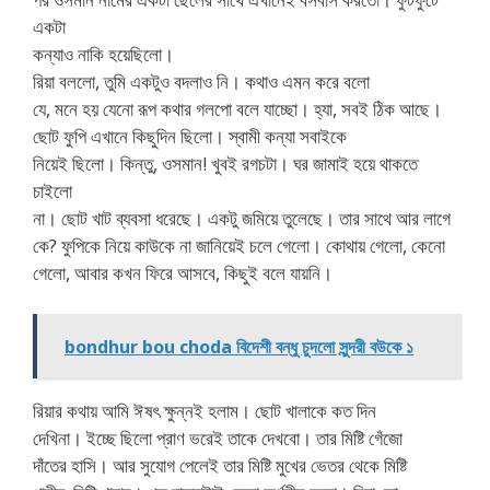
একটা
কন্যাও নাকি হয়েছিলো।
রিয়া বললো, তুমি একটুও বদলাও নি। কথাও এমন করে বলো
যে, মনে হয় যেনো রূপ কথার গলপো বলে যাচ্ছো। হ্যা, সবই ঠিক আছে।
ছোট ফুপি এখানে কিছুদিন ছিলো। স্বামী কন্যা সবাইকে
নিয়েই ছিলো। কিন্তু, ওসমান! খুবই রগচটা। ঘর জামাই হয়ে থাকতে
চাইলো
না। ছোট খাট ব্যবসা ধরেছে। একটু জমিয়ে তুলেছে। তার সাথে আর লাগে
কে? ফুপিকে নিয়ে কাউকে না জানিয়েই চলে গেলো। কোথায় গেলো, কেনো
গেলো, আবার কখন ফিরে আসবে, কিছুই বলে যায়নি।
bondhur bou choda বিদেশী বন্ধু চুদলো সুন্দরী বউকে ১
রিয়ার কথায় আমি ঈষৎ ক্ষুন্নই হলাম। ছোট খালাকে কত দিন
দেখিনা। ইচ্ছে ছিলো প্রাণ ভরেই তাকে দেখবো। তার মিষ্টি গেঁজো
দাঁতের হাসি। আর সুযোগ পেলেই তার মিষ্টি মুখের ভেতর থেকে মিষ্টি