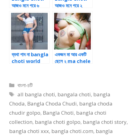
আজও মনে পরে ৬
আজও মনে পরে ২
ব্যথা পাব না bangla
একজন মা আর একটি
choti world
ছেলে ২ ma chele
story Daily
choti 2 : Daily
Story
Story
Magazine
Magazine
Categories
বাংলা-চটি
Tags
all bangla choti
,
bangala choti
,
bangla
Choda
,
Bangla Choda Chudi
,
bangla choda
chudir golpo
,
Bangla Choti
,
bangla choti
collection
,
bangla choti golpo
,
bangla choti story
,
bangla choti xxx
,
bangla choti.com
,
bangla