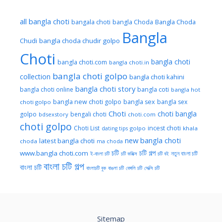
all bangla choti
Bangla Choda
bangala choti
bangla Choda
Bangla
Chudi
bangla choda chudir golpo
Choti
bangla choti
bangla choti.com
bangla choti.in
bangla choti golpo
collection
bangla choti kahini
bangla choti story
bangla choti online
bangla coti
bangla hot
bangla new choti golpo
bangla sex
bangla sex
choti golpo
Choti
choti bangla
golpo
bengali choti
bdsexstory
choti.com
choti golpo
Choti List
incest choti
golpo
khala
dating tips
new bangla choti
latest bangla choti
choda
ma choda
চটি
চটি গল্প
www.bangla choti.com
নতুন বাংলা চটি
ই-বাংলা চটি
চটি কমিক্স
চটি বই
বাংলা চটি গল্প
বাংলা চটি
বাংলাচটি বুক
বাঙলা চটি
বেঙ্গলি চটি
সেক্সি চটি
Sitemap