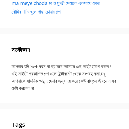
ma meye choda মা ও সুন্দরী মেয়েকে একসাথে চোদা
বৌদির শাড়ি খুলে পাছা চোদার গল্প
সতর্কীকরণ
আপনার যদি ১৮+ বয়স না হয় তবে দয়াকরে এই সাইট ত্যাগ করুন !
এই সাইটে প্রকাশিত গল্প গুলো ইন্টারনেট থেকে সংগ্রহ করা,শুধু
আপনাকে সাময়িক আনন্দ দেয়ার জন্য,দয়াকরে কেউ বাস্তব জীবনে এসব
চেষ্টা করবেন না
Tags