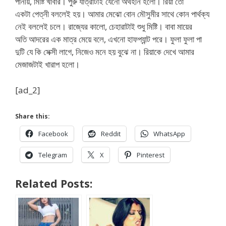
পানীয়, মিষ্টি খাবার। পুরু যাত্রাটাই যেনো অর্থহীন হলো। রিয়া তো
একটা পেত্নী বললেই হয়। আমার মেঝো বোন মৌসুমীর সাথে কোন পার্থক্য
নেই বললেই চলে। রাজ্যের কালো, চেহারাটাই শুধু মিষ্টি। বাবা মায়ের
অতি আদরের এক মাত্র মেয়ে বলে, এখনো হাফপ্যান্ট পরে। ফুলা ফুলা পা
দুটি যে কি সেক্সী লাগে, নিজেও মনে হয় বুঝে না। রিয়াকে দেখে আমার
মেজাজটাই খারাপ হলো।
[ad_2]
Share this:
Facebook
Reddit
WhatsApp
Telegram
X
Pinterest
Related Posts: