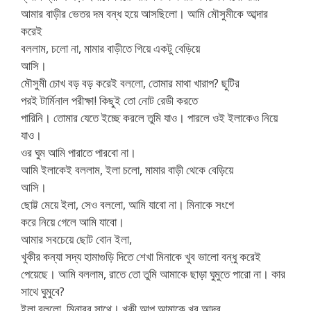
আমার বাড়ীর ভেতর দম বন্ধ হয়ে আসছিলো। আমি মৌসুমীকে আব্দার
করেই
বললাম, চলো না, মামার বাড়ীতে গিয়ে একটু বেড়িয়ে
আসি।
মৌসুমী চোখ বড় বড় করেই বললো, তোমার মাথা খারাপ? ছুটির
পরই টার্মিনাল পরীক্ষা! কিছুই তো নোট রেডী করতে
পারিনি। তোমার যেতে ইচ্ছে করলে তুমি যাও। পারলে ওই ইলাকেও নিয়ে
যাও।
ওর ঘুম আমি পারাতে পারবো না।
আমি ইলাকেই বললাম, ইলা চলো, মামার বাড়ী থেকে বেড়িয়ে
আসি।
ছোট্ট মেয়ে ইলা, সেও বললো, আমি যাবো না। মিনাকে সংগে
করে নিয়ে গেলে আমি যাবো।
আমার সবচেয়ে ছোট বোন ইলা,
খুকীর কন্যা সদ্য হামাগুড়ি দিতে শেখা মিনাকে খুব ভালো বন্ধু করেই
পেয়েছে। আমি বললাম, রাতে তো তুমি আমাকে ছাড়া ঘুমুতে পারো না। কার
সাথে ঘুমুবে?
ইলা বললো, মিনারর সাথে। খুকী আপু আমাকে খুব আদর