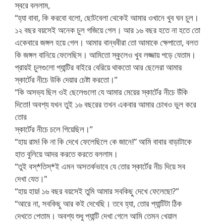
স্বরে বললাম,
“হ্যা বাবা, কি করবো বলো, ছোটবেলা থেকেই আমার ওখানে খুব ঘন চুল।
১২ বছর বয়সেই অনেক চুল গজিয়ে গেল। আর ১৬ বছর হতে না হতে তো
একেবারে জঙ্গল হয়ে গেল। আমার বান্ধবীরা তো আমাকে ক্ষেপাতো, বলত
কি জঙ্গল বানিয়ে ফেলেছিস। আমিতো স্কুলেও খুব লজ্জায় পড়ে যেতাম।
প্রায়ই চুলগুলো প্যান্টির বাইরে বেরিয়ে থাকতো আর ছেলেরা আমার
স্কার্টের নীচে উকি দেয়ার চেষ্টা করতো।”
“কি অসভ্য ছিল ওই ছেলেগুলো যে আমার মেয়ের স্কার্টের নীচে উঁকি
দিতো! অবশ্য যখন তুই ১৬ বছরের তখন একবার আমার চোখও ভুল করে
তোর
স্কার্টের নীচে চলে গিয়েছিল।”
“হায় রাম! কি না কি দেখে ফেলেছিলে কে জানে!” আমি বাবার বাড়াটাকে
হাত বুলিয়ে আদর করতে করতে বললাম।
“তুই বস্*তিস্*ই এমন অসতর্কভাবে যে তোর স্কার্টের নীচ দিয়ে সব
দেখা যেত।”
“হায় হায়! ১৬ বছর বয়সেই তুমি আমার সবকিছু দেখে ফেলেছো?”
“আরে না, সবকিছু আর কই দেখেছি। তবে হ্যা, তোর প্যান্টিটা ঠিক
দেখতে পেতাম। অবশ্য শুধু প্যান্টি দেখা গেলে আমি তেমন খেয়াল