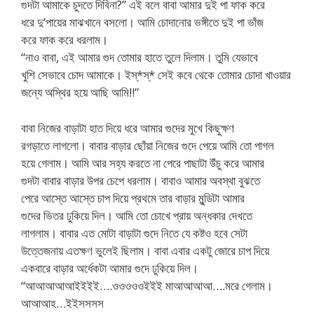
গুদটা আমাকে চুদতে দিবিনা?” এই বলে বাবা আমার দুই পা ফাক করে
ধরে দু’পায়ের মাঝখানে বসলো। আমি চোদানোর ভঙ্গীতে দুই পা ভাঁজ
করে ফাক করে ধরলাম।
“নাও বাবা, এই আমার গুদ তোমার হাতে তুলে দিলাম। তুমি যেভাবে
খুশি সেভাবে চোদ আমাকে। ইস্*স্* সেই কবে থেকে তোমার চোদা খাওয়ার
জন্যে অস্থির হয়ে আছি আমি!!”
বাবা নিজের বাড়াটা হাত দিয়ে ধরে আমার গুদের মুখে কিছুক্ষণ
রগড়াতে লাগলো। বাবার বাড়ার ছোঁয়া নিজের গুদে পেয়ে আমি তো পাগল
হয়ে গেলাম। আমি আর সহ্য করতে না পেরে পাছাটা উঁচু করে আমার
গুদটা বাবার বাড়ার উপর চেপে ধরলাম। বাবাও আমার অবস্থা বুঝতে
পেরে আস্তে আস্তে চাপ দিয়ে প্রথমে তার বাড়ার মুন্ডিটা আমার
গুদের ভিতর ঢুকিয়ে দিল। আমি তো চোখে প্রায় অন্ধকার দেখতে
লাগলাম। বাবার এত মোটা বাড়াটা গুদে নিতে যে কষ্টও হবে সেটা
উত্তেজনায় এতক্ষণ ভুলেই ছিলাম। বাবা এবার একটু জোরে চাপ দিয়ে
একবারে বাড়ার অর্ধেকটা আমার গুদে ঢুকিয়ে দিল।
“আআআআআইইইই….ওওওওওইইই মাআআআআ….মরে গেলাম।
আআআহ…ইইসসসস