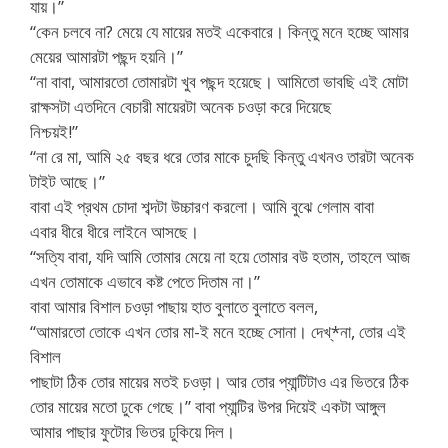
যায়।”
“কেন চলবে না? মেয়ে যে মায়ের মতই একেবারে। কিন্তু মনে হচ্ছে আমার
মেয়ের আমারটা পছন্দ হয়নি।”
“না বাবা, আমারতো তোমারটা খুব পছন্দ হয়েছে। আমিতো ভাবছি এই মোটা
রাক্ষসটা এতদিনে বেচারী মায়েরটা অনেক চওড়া করে দিয়েছে
নিশ্চয়ই!”
“না রে মা, আমি ২৫ বছর ধরে তোর মাকে চুদছি কিন্তু এখনও তারটা অনেক
টাইট আছে।”
বাবা এই প্রথম চোদা শব্দটা উচ্চারণ করলো। আমি বুঝে গেলাম বাবা
এবার ধীরে ধীরে লাইনে আসছে।
“সত্যি বাবা, যদি আমি তোমার মেয়ে না হয়ে তোমার বউ হতাম, তাহলে আজ
এখন তোমাকে এভাবে কষ্ট পেতে দিতাম না।”
বাবা আমার বিশাল চওড়া পাছায় হাত বুলাতে বুলাতে বলল,
“আমারতো তোকে এখন তোর মা-ই মনে হচ্ছে সোনা। দেখ্*না, তোর এই
বিশাল
পাছাটা ঠিক তোর মায়ের মতই চওড়া। আর তোর প্যান্টিটাও এর ভিতরে ঠিক
তোর মায়ের মতো ঢুকে গেছে।” বাবা প্যান্টির উপর দিয়েই একটা আঙ্গুল
আমার পাছার ফুটোর ভিতর ঢুকিয়ে দিল।