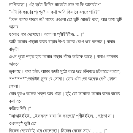
লাগিয়েছো। ওই দুটো জিনিস মায়েরটা ভাল না কি আমারটা?”
“এটা কি ধরণের প্রশ্ন? এ কথা আমি কিভাবে বলতে পারি?”
“কেন বলতে পারবে না? মায়ের ওগুলো তো তুমি রোজই ধরো, আর আজ তুমি
আমার
গুলোও ধরে দেখেছো। বলো না প্লীইইইজ….।”
আমি আমার পাছাটা বাবার বাড়ার উপর আরো চেপে ধরে বললাম। বাবার
বাড়াটা
এখন পুরো শক্ত হয়ে আমার পাছার খাঁজে আটকে আছে। বাবাও কামনার
আগুনে
জ্বলছে। বাবা হঠাৎ আমার গুদটা মুঠো করে ধরে চটকাতে চটকাতে বললো,
******“তোরটাই সুন্দর রে সোনা। তোর এটা তো অনেক বেশী ফোলা
ফোলা।
তোর বুকও অনেক শক্ত আর খাড়া। তুই তো আমাকে আমার বাসর রাতের
কথা মনে
করিয়ে দিলি।”
“আআইইইই….ইসসস্* বাবা! কি করছো? প্লীইইইজ… ছাড়ো না।
ওওফফ্* তুমি তো
নিজের মেয়েরটাই ধরে ফেলেছো। নিজের মেয়ের সাথে ……..।”