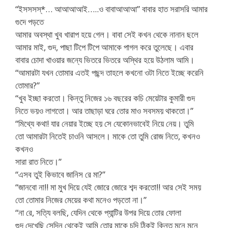
“ইসসসস্*… আআআআই…..ও বাবাআআআ” বাবার হাত সরাসরি আমার
গুদে পড়তে
আমার অবস্থা খুব খারাপ হয়ে গেল। বাবা সেই কখন থেকে নানান ছলে
আমার মাই, গুদ, পাছা টিপে টিপে আমাকে পাগল করে তুলেছে। এবার
বাবার চোদা খাওয়ার জন্যে ভিতরে ভিতরে অস্থির হয়ে উঠলাম আমি।
“আমারটা যখন তোমার এতই পছন্দ তাহলে কখনো ওটা নিতে ইচ্ছে করেনি
তোমার?”
“খুব ইচ্ছা করতো। কিন্তু নিজের ১৬ বছরের কচি মেয়েটার কুমারী গুদ
নিতে ভয়ও লাগতো। আর তাছাড়া ঘরে তোর মাও সবসময় থাকতো।”
“মিথ্যে কথা! যার নেয়ার ইচ্ছে হয় সে যেকোনভাবেই নিয়ে নেয়। তুমি
তো আমারটা নিতেই চাওনি আসলে। মাকে তো তুমি রোজ নিতে, কখনও
কখনও
সারা রাত নিতে।”
“এসব তুই কিভাবে জানিস রে মা?”
“জানবো না!! মা মুখ দিয়ে যেই জোরে জোরে শব্দ করতো!! আর সেই সময়
তো তোমার নিজের মেয়ের কথা মনেও পড়তো না।”
“না রে, সত্যি বলছি, যেদিন থেকে প্যান্টির উপর দিয়ে তোর ফোলা
গুদ দেখেছি সেদিন থেকেই আমি তোর মাকে চুদি ঠিকই কিন্তু মনে মনে