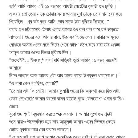
ভাবি আমি আমার এই ১৬ বছরের আদুরী মেয়েটার কুমারী গুদ চুদছি।
একবার তো তোর মাকে চোদার সময় আমার মুখ থেকে তোর নাম বের হয়ে
গিয়েছিল। খুব কষ্ট করে আমি তোর মাকে উল্টা বুঝিয়ে দিয়েছে।”
বাবার গুদ চটকানোর ঠেলায় এবার আমার গুদ কল কল করে রস ছাড়তে
লাগলো। গুদের রসে আমার বাল, উরু সব ভিজে গেল। বাবার আঙ্গুলও
বোধহয় আমার গুদের রসে ভিজে গেছে কারণ হঠাৎ করে বাবা তার একটা
আঙ্গুল আমার গুদের ভিতর ঢুকিয়ে দিল।
“ওওওইই….ইসসস্* বাবা! যদি সত্যিই তুমি আমার ১৬ বছর বয়সেই
আমাকে
নিতে তাহলে আজ আমার ওটা আর অন্য কারো উপযুক্ত থাকতো না।”
“এ কথা কেন বলছিস, সোনা?”
“তোমার এটা কি মোটা। আমার কুমারী গুদের কি অবস্থা করে দিত এটা,
ভেবে দেখেছো? আমার বরতো বাসর রাতেই বুঝে ফেলতো?” এবার আমিও
জেনে
বুঝে গুদ শব্দটা ব্যবহার করতে শুরু করলাম। আমার মুখে গুদ শব্দটা
শুনে বাবাও উত্তেজিত হয়ে তার আঙ্গুলটা আমার গুদের ভিতরে জোরে
জোরে ঢুকাতে আর বের করতে লাগলো।
“ সেজন্যেই তো আমি আমার মেয়েটাকে তখন নেইনি।” বাবা এবার আমার