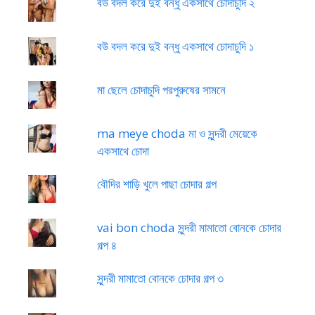
বউ বদল করে দুই বন্ধু একসাথে চোদাচুদি ২
বউ বদল করে দুই বন্ধু একসাথে চোদাচুদি ১
মা ছেলে চোদাচুদি পরপুরুষের সামনে
ma meye choda মা ও সুন্দরী মেয়েকে
একসাথে চোদা
বৌদির শাড়ি খুলে পাছা চোদার গল্প
vai bon choda সুন্দরী মামাতো বোনকে চোদার
গল্প ৪
সুন্দরী মামাতো বোনকে চোদার গল্প ৩