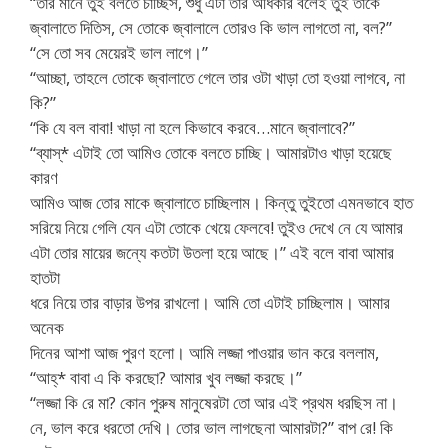
“তার মানে তুই বলতে চাচ্ছিস, শুধু এটা তার অধিকার বলেই তুই তাকে
জ্বালাতে দিতিস, সে তোকে জ্বালালে তোরও কি ভাল লাগতো না, বল?”
“সে তো সব মেয়েরই ভাল লাগে।”
“আচ্ছা, তাহলে তোকে জ্বালাতে গেলে তার ওটা খাড়া তো হওয়া লাগবে, না
কি?”
“কি যে বল বাবা! খাড়া না হলে কিভাবে করবে…মানে জ্বালাবে?”
“ব্যাস্* এটাই তো আমিও তোকে বলতে চাচ্ছি। আমারটাও খাড়া হয়েছে
কারণ
আমিও আজ তোর মাকে জ্বালাতে চাচ্ছিলাম। কিন্তু তুইতো এমনভাবে হাত
সরিয়ে নিয়ে গেলি যেন এটা তোকে খেয়ে ফেলবে! তুইও দেখে নে যে আমার
এটা তোর মায়ের জন্যে কতটা উতলা হয়ে আছে।” এই বলে বাবা আমার
হাতটা
ধরে নিয়ে তার বাড়ার উপর রাখলো। আমি তো এটাই চাচ্ছিলাম। আমার
অনেক
দিনের আশা আজ পুরণ হলো। আমি লজ্জা পাওয়ার ভান করে বললাম,
“আহ্* বাবা এ কি করছো? আমার খুব লজ্জা করছে।”
“লজ্জা কি রে মা? কোন পুরুষ মানুষেরটা তো আর এই প্রথম ধরছিস না।
নে, ভাল করে ধরতো দেখি। তোর ভাল লাগছেনা আমারটা?” বাপ রে! কি