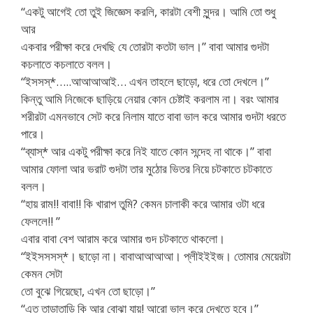
“একটু আগেই তো তুই জিজ্ঞেস করলি, কারটা বেশী সুন্দর। আমি তো শুধু
আর
একবার পরীক্ষা করে দেখছি যে তোরটা কতটা ভাল।” বাবা আমার গুদটা
কচলাতে কচলাতে বলল।
“ইসসস্*…..আআআআই… এখন তাহলে ছাড়ো, ধরে তো দেখলে।”
কিন্তু আমি নিজেকে ছাড়িয়ে নেয়ার কোন চেষ্টাই করলাম না। বরং আমার
শরীরটা এমনভাবে সেট করে নিলাম যাতে বাবা ভাল করে আমার গুদটা ধরতে
পারে।
“ব্যাস্* আর একটু পরীক্ষা করে নিই যাতে কোন সন্দেহ না থাকে।” বাবা
আমার ফোলা আর ভরাট গুদটা তার মুঠোর ভিতর নিয়ে চটকাতে চটকাতে
বলল।
“হায় রাম!! বাবা!! কি খারাপ তুমি? কেমন চালাকী করে আমার ওটা ধরে
ফেললে!! ”
এবার বাবা বেশ আরাম করে আমার গুদ চটকাতে থাকলো।
“ইইসসসস্*। ছাড়ো না। বাবাআআআআ। প্লীইইইজ। তোমার মেয়েরটা
কেমন সেটা
তো বুঝে গিয়েছো, এখন তো ছাড়ো।”
“এত তাড়াতাড়ি কি আর বোঝা যায়! আরো ভাল করে দেখতে হবে।”