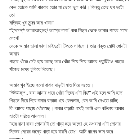
কেন তোকে আমি বারবার তোর মা ভেবে ভুল করি। কিন্তু তোর দুধ দুটো
তো
সত্যিই খুব সুন্দর আর খাড়া!”
“ইসসস্* আআআহহহ! আস্তে বাবা” বাবা পিছন থেকে আমার গায়ের সাথে
লেপ্টে
থেকে আমার ডাসা ডাসা মাইদুটো টিপতে লাগলো। তার শক্ত মোটা ধোনটা
আমার
পাছার খাঁজে সেট হয়ে আছে আর খোঁচা দিয়ে দিয়ে আমার প্যান্টিটাও পাছার
খাঁজের মধ্যে ঢুকিয়ে দিয়েছে।
আমার খুব ইচ্ছে হলো বাবার বাড়াটা হাত দিয়ে ধরতে।
“উউউফ্*.. বাবা আমার গায়ে খোঁচা দিচ্ছে এটা কি?” এই বলে আমি হাত
পিছনে নিয়ে গিয়ে বাবার বাড়াটা ধরে ফেললাম, যেন আমি দেখতে চাচ্ছি
কি আমার পাছায় খোঁচাচ্ছে। বাবার বাড়াটা ধরেই আমি এক ঝটকায় আবার
হাতটা সরিয়ে আনলাম।
“হায় রাম! বাবা! তোমারটা তো খাড়া হয়ে আছে! হে ভগবান! এটা তোমার
নিজের মেয়ের জন্যে খাড়া হয়ে যায়নি তো?” আমি রাগের ভান করে