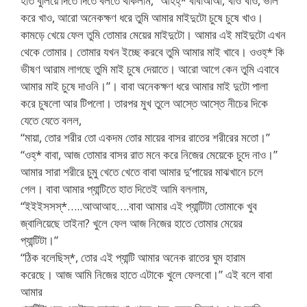
হাত বুলিয়ে দিতে দিতে বলতে থাকলাম, “আহহ্* বাবাআআ, খাও খাও, ভাল
করে খাও, আরো অনেকক্ষণ ধরে তুমি আমার মাইদুটো চুষে চুষে খাও।
কামড়ে খেয়ে ফেল তুমি তোমার মেয়ের মাইদুটো। আমার এই মাইদুটো এখন
থেকে তোমার। তোমার যখন ইচ্ছে করবে তুমি আমার মাই খাবে। ওওহ্* কি
ভীষণ আরাম লাগছে তুমি মাই চুষে দেয়াতে। আরো আগে কেন তুমি এবাবে
আমার মাই চুষে দাওনি।”। বাবা অনেকক্ষণ ধরে আমার মাই দুটো পালা
করে চুষলো আর টিপলো। তারপর মুখ তুলে আস্তে আস্তে নীচের দিকে
যেতে যেতে বলল,
“মায়া, তোর শরীর তো একদম তোর মায়ের বাসর রাতের শরীরের মতো।”
“ওহ্* বাবা, আজ তোমার বাসর রাত মনে করে নিজের মেয়েকে চুদে নাও।”
আমার সারা শরীরে চুমু খেতে খেতে বাবা আমার দু’পায়ের মাঝখানে চলে
গেল। বাবা আমার প্যান্টিতে হাত দিতেই আমি বললাম,
“ইইইসসস্*…..আআআহ….বাবা আমার এই প্যান্টিটা তোমাকে খুব
জ্বালিয়েছে তাইনা? খুলে ফেল আজ নিজের হাতে তোমার মেয়ের
প্যান্টিটা।”
“ঠিক বলেছিস্*, তোর এই প্যান্টি আমার অনেক রাতের ঘুম হারাম
করেছে। আজ আমি নিজের হাতে এটাকে খুলে ফেলবো।” এই বলে বাবা
আমার