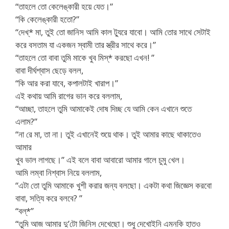
“তাহলে তো কেলেঙ্কারী হয়ে যেত।”
“কি কেলেঙ্কারী হতো?”
“দেখ্* মা, তুই তো জানিস আমি কাল ট্যুরে যাবো। আমি তোর সাথে সেটাই
করে বসতাম যা একজন স্বামী তার স্ত্রীর সাথে করে।”
“তাহলে তো বাবা তুমি মাকে খুব মিস্* করছো এখন! ”
বাবা দীর্ঘশ্বাস ছেড়ে বলল,
“কি আর করা যাবে, কপালটাই খারাপ।”
এই কথায় আমি রাগের ভান করে বললাম,
“আচ্ছা, তাহলে তুমি আমাকেই দোষ দিচ্ছ যে আমি কেন এখানে শুতে
এলাম?”
“না রে মা, তা না। তুই এখানেই শুয়ে থাক। তুই আমার কাছে থাকাতেও
আমার
খুব ভাল লাগছে।” এই বলে বাবা আবারো আমার গালে চুমু খেল।
আমি লম্বা নিশ্বাস নিয়ে বললাম,
“এটা তো তুমি আমাকে খুশী করার জন্য বলছো। একটা কথা জিজ্ঞেস করবো
বাবা, সত্যি করে বলবে? ”
“বল্*”
“তুমি আজ আমার দু’টো জিনিস দেখেছো। শুধু দেখোইনি এমনকি হাতও