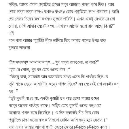
সত্যি, আমার সোনা মেয়েটার গুদের গন্ধ আমাকে পাগল করে দিত। আর
তোর লম্বা লম্বা বালও কখনও কখনও তোর প্যান্টিতে লেগে থাকতো। আমি
তো সেসব দিনের কথা কখনও ভুলতে পারিনি। এখন একটু দেখতে দে তো
সোনা, দেখি আমার মেয়েটার গুদে এখনও আগের মতো বাল আছে কিনা?”
এই
বলে বাবা আমার প্যান্টিটা নীচে নামিয়ে দিয়ে আমার বালের উপর হাত
বুলাতে লাগলো।
“ইসসসসস্* আআআআহ্*….খুব লম্বা বালগুলো, না বাবা?”
“হ্যা রে সোনা, খুব ঘন তোর গুদের বাল।”
“কিন্তু বাবা, মায়েরটা আর আমারটার মধ্যে এমন কি পার্থক্য ছিল যে
তুমি মাকে ছেড়ে আমারটার জন্যে পাগল ছিলে? সব মেয়েরই তো একইরকম
হয়।”
“তুই বুঝবি না রে মা, একটা কুমারী গুদ আর চোদা খাওয়া গুদের
গন্ধে অনেক পার্থক্য থাকে। সত্যি তোর কুমারী গুদের গন্ধ তো
আমাকে পাগল করে দিয়েছিল। যে দিন স্কার্টের নীচ দিয়ে তোর
প্যান্টিতে ঢাকা গুদের ঝলক মিলতো সেদিন আমি ধন্য হয়ে যেতাম।”
বাবা এবার আমার আলগা গুদটা জোরে জোরে চটকাতে চটকাতে বলল।