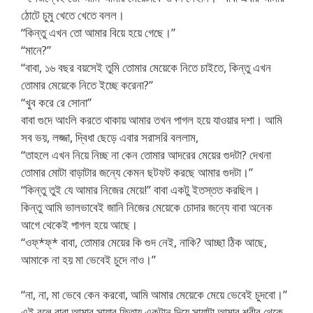
ঠোটে চুমু খেতে খেতে বলল।
“কিন্তু এখন তো আমার বিয়ে হয়ে গেছে।”
“মানে?”
“বাবা, ১৬ বছর বয়সেই তুমি তোমার মেয়েকে নিতে চাইতে, কিন্তু এখন
তোমার মেয়েকে নিতে ইচ্ছে করেনা?”
“খুব করে রে সোনা”
বাবা গুদে আংলি করতে থাকায় আমার তখন পাগল হয়ে যাওয়ার দশা। আমি
সব ভয়, লজ্জা, দ্বিধা ছেড়ে এবার সরাসরি বললাম,
“তাহলে এখন নিয়ে নিচ্ছ না কেন তোমার আদরের মেয়ের গুদটা? দেখনা
তোমার মোটা বাড়াটার জন্যে কেমন ছটফট করছে আমার গুদটা।”
“কিন্তু তুই যে আমার নিজের মেয়ে!” বাবা একটু ইতস্তত করছিল।
কিন্তু আমি ভালভাবেই জানি নিজের মেয়েকে চোদার জন্যে বাবা অনেক
আগে থেকেই পাগল হয়ে আছে।
“ওফ্*ফ্* বাবা, তোমার মেয়ের কি গুদ নেই, নাকি? আচ্ছা ঠিক আছে,
আমাকে না হয় মা ভেবেই চুদে নাও।”
“না, না, মা ভেবে কেন করবো, আমি আমার মেয়েকে মেয়ে ভেবেই চুদবো।”
এই বলে বাবা আমার সায়ার ফিতায় একটান দিয়ে সায়াটা আমার শরীর থেকে