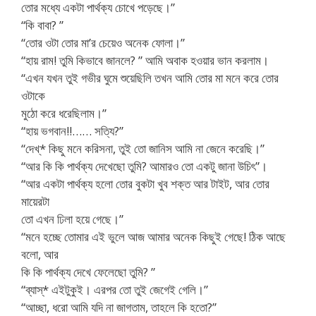
তোর মধ্যে একটা পার্থক্য চোখে পড়েছে।”
“কি বাবা? ”
“তোর ওটা তোর মা’র চেয়েও অনেক ফোলা।”
“হায় রাম! তুমি কিভাবে জানলে? ” আমি অবাক হওয়ার ভান করলাম।
“এখন যখন তুই গভীর ঘুমে শুয়েছিলি তখন আমি তোর মা মনে করে তোর
ওটাকে
মুঠো করে ধরেছিলাম।”
“হায় ভগবান!!…… সত্যি?”
“দেখ্* কিছু মনে করিসনা, তুই তো জানিস আমি না জেনে করেছি।”
“আর কি কি পার্থক্য দেখেছো তুমি? আমারও তো একটু জানা উচিৎ”।
“আর একটা পার্থক্য হলো তোর বুকটা খুব শক্ত আর টাইট, আর তোর
মায়েরটা
তো এখন ঢিলা হয়ে গেছে।”
“মনে হচ্ছে তোমার এই ভুলে আজ আমার অনেক কিছুই গেছে! ঠিক আছে
বলো, আর
কি কি পার্থক্য দেখে ফেলেছো তুমি? ”
“ব্যাস্* এইটুকুই। এরপর তো তুই জেগেই গেলি।”
“আচ্ছা, ধরো আমি যদি না জাগতাম, তাহলে কি হতো?”