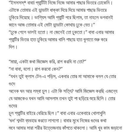
“ইসসসস্* বাবা! প্যান্টিটা নিজে নিজে আমার পাছার ভিতরে ঢোকেনি।
এটাকে তোমার এই ডান্ডাটা ধাক্কা দিয়ে দিয়ে আমার পাছার ভিতরে
ঢুকিয়ে দিয়েছে। ভাগ্যিস আমি প্যান্টি পরে ছিলাম, তা নাহলে ভগবানই
জানে আজ তোমার এই মোটা ডান্ডাটা কোথায় ঢুকে যেত।”
“ঢুকে গেলে ভালই হতো। না জেনেই তো ঢুকতো।” বাবা এবার আমার
প্যান্টির ভিতর হাত ঢুকিয়ে আমার খালি পাছায় হাত বুলাতে শুরু করে
দিল।
“মায়া, একটা কথা জিজ্ঞেস করি, রাগ করবি না তো?”
“না বাবা, বলো। রাগ করবো কেন?”
“যখন তুই ক্লাস টেন-এ পড়িস, একবার তোর মা আমাকে বলল যে তোর
গুদে
অনেক ঘন আর লম্বা চুল। এটা কি সত্যি? আমি জিজ্ঞেস করছি এজন্যে
যে আজকেও যখন আমি আসলাম তখন তুই পা ছড়িয়ে শুয়ে ছিলি। তোর
গুদের
চুল প্যান্টির বাইরে বেরিয়ে ছিল।” বাবা এবার একেবারে খোলাখুলি
‘গুদ’ শব্দটা ব্যবহার করতে লাগলো। বাবার মুখে নিজের গুদের কথা
শুনে আমার সারা শরীর উত্তেজনায় কাঁপতে থাকলো। আমি খুব কাম জড়ানো