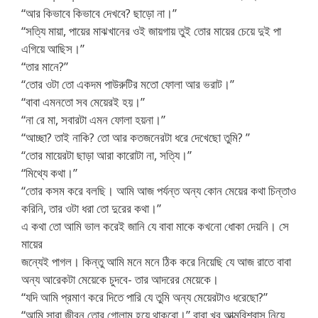
“আর কিভাবে কিভাবে দেখবে? ছাড়ো না।”
“সত্যি মায়া, পায়ের মাঝখানের ওই জায়গায় তুই তোর মায়ের চেয়ে দুই পা
এগিয়ে আছিস।”
“তার মানে?”
“তোর ওটা তো একদম পাউরুটির মতো ফোলা আর ভরাট।”
“বাবা এমনতো সব মেয়েরই হয়।”
“না রে মা, সবারটা এমন ফোলা হয়না।”
“আচ্ছা? তাই নাকি? তো আর কতজনেরটা ধরে দেখেছো তুমি? ”
“তোর মায়েরটা ছাড়া আরা কারোটা না, সত্যি।”
“মিথ্যে কথা।”
“তোর কসম করে বলছি। আমি আজ পর্যন্ত অন্য কোন মেয়ের কথা চিন্তাও
করিনি, তার ওটা ধরা তো দুরের কথা।”
এ কথা তো আমি ভাল করেই জানি যে বাবা মাকে কখনো ধোকা দেয়নি। সে
মায়ের
জন্যেই পাগল। কিন্তু আমি মনে মনে ঠিক করে নিয়েছি যে আজ রাতে বাবা
অন্য আরেকটা মেয়েকে চুদবে- তার আদরের মেয়েকে।
“যদি আমি প্রমাণ করে দিতে পারি যে তুমি অন্য মেয়েরটাও ধরেছো?”
“আমি সারা জীবন তোর গোলাম হয়ে থাকবো।” বাবা খুব আত্মবিশ্বাস নিয়ে