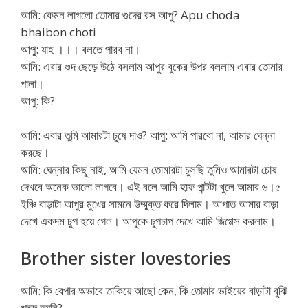
আমি: কেমন লাগলো তোমার গুদের রস আপু? Apu choda
bhaibon choti
আপু: যাহ ।।। বলতে পারব না।
আমি: এবার গুদ ছেড়ে উঠে বসলাম আপুর বুকের উপর বললাম এবার তোমার
পালা।
আপু: কি?
আমি: এবার তুমি আমারটা চুষে দাও? আপু: আমি পারবো না, আমার ঘেন্না
করছে।
আমি: ঘেন্নার কিছু নাই, আমি যেমন তোমারটা চুসছি তুমিও আমারটা চোষ
দেখবে অনেক ভালো লাগবে। এই বলে আমি হাফ পান্টটা খুলে আমার ৬।৫
ইঞ্চি বাড়াটা আপুর মুখের সামনে উম্মুক্ত করে দিলাম। আপাত আমার বাড়া
দেখে একদম চুপ হয়ে গেল। আপুকে চুপচাপ দেখে আমি জিগ্গেস করলাম।
Brother sister lovestories
আমি: কি বেপার অভাবে তাকিয়ে আছো কেন, কি তোমার ভাইয়ের বাড়াটা বুঝি
পছন্দ হয়নি?