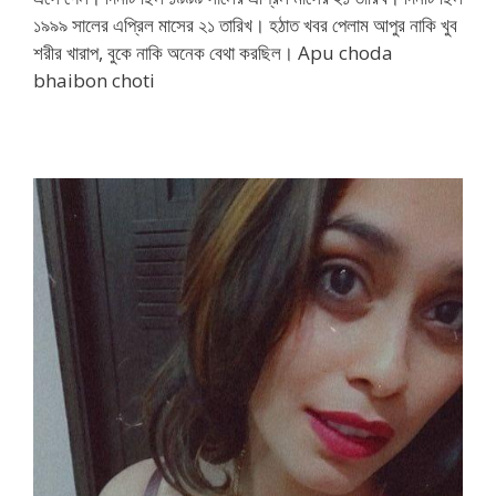
১৯৯৯ সালের এপ্রিল মাসের ২১ তারিখ। হঠাত খবর পেলাম আপুর নাকি খুব
শরীর খারাপ, বুকে নাকি অনেক বেথা করছিল। Apu choda
bhaibon choti