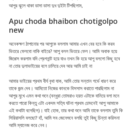
আপুর ঝুলে থাকা ডাসা ডাসা দুধ দুইটা টিপছিলাম,
Apu choda bhaibon chotigolpo
new
অনেকক্ষণ ঠাপানোর পর আপুকে বললাম আমার এখন বের হবে কি করব
ভিতরে ফেলবো নাকি বাইরে? আপু বলল ভিতরে ফেল। আমি অবাক হয়ে
জিগ্গেস করলাম যদি প্রেগনান্ট হয়ে যাও তখন কি হয়ে আপু বললো কিছু হবে
না তোর দুলাভাইয়ের বলে চালিয়ে দেব আর আমি চাই না
আমার ভাইয়ের প্রথম বীর্য বৃথা যাক, আমি তোর সন্তান গর্ভে ধারণ করে
তাকে জন্ম দেব। আমিতো নিজের কানকে বিসসাস করাতে পারছিলাম না
আপুর মুখে এমন কথা শুনে (বন্ধুরা তোমরাও হয়ত এটাকে বানিয়ে বলা মনে
করতে পারো কিন্তু এটা একদম সত্যি ঘটনা প্রথম চোদনেই আপু আমাকে
এই কথাটা বলেছিল)। যাই হোক, তার কথা শুনে আমি তাকে বললাম তুমি কি
সিরিয়াসলি বলছো? হাঁ, আমি সব জেনেশুনে বলছি তুই কিছু চিন্তা করিসনা
আমি ম্যানেজ করে নেব।