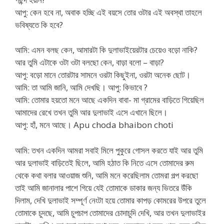
আপু: কেন হবে না, অবাক হচ্ছি এই বয়সে তোর ওটার এই অবস্থা তাহলে
ভবিষ্যতে কি হবে?
আমি: এমন বলছ কেন, আমারটা কি দুলাভাইয়েরটার চেয়েও বড়ো নাকি?
আর তুমি এটাকে ওটা ওটা বলছো কেন, বাড়া বলো – বাড়া?
আপু: বড়ো মানে তোরটার সামনে ওরটা কিছুইনা, ওরটা অনেক ছোট।
আমি: তা আমি জানি, আমি দেখছি। আপু: কিভাবে ?
আমি: তোমার হয়তো মনে আছে একদিন বাবা- মা গ্রামের বাড়িতে গিয়েছিল
আমাদের রেখে তখন তুমি আর দুলাভাই এসে এখানে ছিলে।
আপু: হাঁ, মনে আছে। Apu choda bhaibon choti
আমি: তখন একদিন আমরা সবাই মিলে পুকুরে গোসল করতে যাই আর তুমি
আর দুলাভাই বাড়িতেই ছিলে, আমি হঠাত কি নিতে এসে তোমাদের রুম
থেকে কথা বলার আওয়াজ শুনি, আমি মনে করেছিলাম তোমরা গল্প করছো
তাই আমি জানালার পাশে গিয়ে যেই তোমাকে ডাকার জন্য ভিতরে উঁকি
দিলাম, দেখি দুলাভাই সম্পূর্ণ নেংটা হয়ে তোমার কাপড় কোমরের উপরে তুলে
তোমাকে চুদছে, আমি চুপচাপ তোমাদের চোদাচুদি দেখি, আর তখন দুলাভাইর