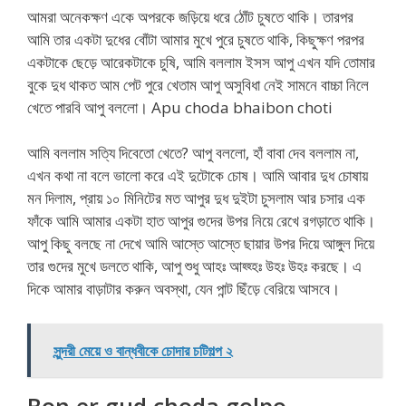
আমরা অনেকক্ষণ একে অপরকে জড়িয়ে ধরে ঠোঁট চুষতে থাকি। তারপর
আমি তার একটা দুধের বোঁটা আমার মুখে পুরে চুষতে থাকি, কিছুক্ষণ পরপর
একটাকে ছেড়ে আরেকটাকে চুষি, আমি বললাম ইসস আপু এখন যদি তোমার
বুকে দুধ থাকত আম পেট পুরে খেতাম আপু অসুবিধা নেই সামনে বাচ্চা নিলে
খেতে পারবি আপু বললো। Apu choda bhaibon choti
আমি বললাম সত্যি দিবেতো খেতে? আপু বললো, হাঁ বাবা দেব বললাম না,
এখন কথা না বলে ভালো করে এই দুটোকে চোষ। আমি আবার দুধ চোষায়
মন দিলাম, প্রায় ১০ মিনিটের মত আপুর দুধ দুইটা চুসলাম আর চসার এক
ফাঁকে আমি আমার একটা হাত আপুর গুদের উপর নিয়ে রেখে রগড়াতে থাকি।
আপু কিছু বলছে না দেখে আমি আস্তে আস্তে ছায়ার উপর দিয়ে আঙ্গুল দিয়ে
তার গুদের মুখে ডলতে থাকি, আপু শুধু আহঃ আহ্হ্হঃ উহঃ উহঃ করছে। এ
দিকে আমার বাড়াটার করুন অবস্থা, যেন পান্ট ছিঁড়ে বেরিয়ে আসবে।
সুন্দরী মেয়ে ও বান্ধবীকে চোদার চটিগল্প ২
Bon er gud choda golpo