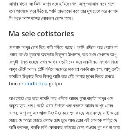
আমার বাড়ার অর্ধেকটা আপুর গুদে হারিয়ে গেল, আপু ওয়াআক করে মাগো
বলে আওয়াজ করে উঠলো, আমি তাড়াহুড়ো করে তার মুখ চেপে ধরে বললাম
কি করছ আশেপাশের লোকজন জেনে যাবে।
Ma sele cotistories
দেখলাম আপুর চোখ দিয়ে পানি গড়িয়ে পরছে। আমি ওদিকে আর খেয়াল না
জোরে অর্ধেক ঢুকানো অবস্থায় কিছুক্ষণ ঠাপালাম, আর যখন দেখলাম আপু
কিছুটা শান্ত হয়েছে তখন আবার বাড়াটা বের করে একটা বড় নিশ্বাস নিয়ে
আপুর ঠোঁটে আমার ঠোঁট বসিয়ে সজোরে মারলাম একটা রাম ঠাপ, আপু চেস্টা
করেছিল চিত্কার দিতে কিন্তু আমি তার ঠোঁট আমার মুখের ভিতর রাখতে
bon er
dudh tipa
golpo
আওয়াজটা বের হতে পারেনি আর ওদিকে আমার পুরো বাড়াটা আপুর গুদে
অদৃস্য হয়ে গেল। আমি এবার ঠাপানো শুরু করলাম আমার আপুর গুদের
ভিতর, আপু শুধু আঃ আহঃ উহঃ উহঃ করে শব্দ করছে আর বলছে ভাই আরো
জোরে দে আরো জোড়ে জোড়ে চোদ চুদে আজ তোর এই বোনকে শান্তি দে।
আমি বললেম, খানকি মাগী কোথাকার ভাইয়ের চোদা খাওয়ার খুব শখ না আজ