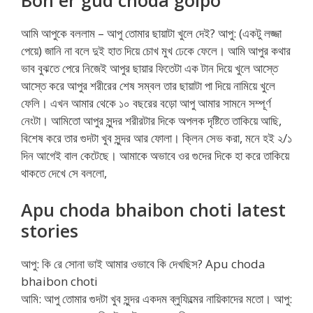
আমি আপুকে বললাম – আপু তোমার ছায়াটা খুলে দেই? আপু: (একটু লজ্জা
পেয়ে) জানি না বলে দুই হাত দিয়ে চোখ মুখ ঢেকে ফেলে। আমি আপুর কথার
ভাব বুঝতে পেরে নিজেই আপুর ছায়ার ফিতেটা এক টান দিয়ে খুলে আস্তে
আস্তে করে আপুর শরীরের শেষ সম্বল তার ছায়াটা পা দিয়ে নামিয়ে খুলে
ফেলি। এখন আমার থেকে ১০ বছরের বড়ো আপু আমার সামনে সম্পূর্ণ
নেংটা। আমিতো আপুর সুন্দর শরীরটার দিকে অপলক দৃষ্টিতে তাকিয়ে আছি,
বিশেষ করে তার গুদটা খুব সুন্দর আর ফোলা। ক্লিন সেভ করা, মনে হই ২/১
দিন আগেই বাল কেটেছে। আমাকে অভাবে ওর গুদের দিকে হা করে তাকিয়ে
থাকতে দেখে সে বললো,
Apu choda bhaibon choti latest
stories
আপু: কি রে সোনা ভাই আমার ওভাবে কি দেখছিস? Apu choda
bhaibon choti
আমি: আপু তোমার গুদটা খুব সুন্দর একদম ব্লুফিল্মের নায়িকাদের মতো। আপু: