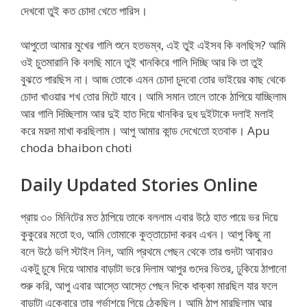
দেখবো তুই কত চোদা খেতে পারিস।
আপুতো আমার মুখের গালি শুনে হতভম্ব, এই তুই এইসব কি বলছিস? আমি
ওই চুতমারানি কি বলছি মানে তুই খানকিরে গালি দিচ্ছি আর কি তা তুই
বুঝতে পারছিস না। আজ তোকে এমন চোদা চুদবো তোর ভাইয়ের কাছ থেকে
চোদা খাওয়ার শখ তোর মিটে যাবে। আমি সমান তালে তাকে ঠাপিয়ে যাচ্ছিলাম
আর গালি দিচ্ছিলাম আর দুই হাত দিয়ে খানকির দুধ দুইটাকে দলাই মলাই
করে ময়দা মাখা করছিলাম। আপু আমার কান্ড দেখেতো হতবাক। Apu
choda bhaibon choti
Daily Updated Stories Online
প্রায় ৩০ মিনিটের মত ঠাপিয়ে তাকে বললাম এবার উঠে হাত পায়ে ভর দিয়ে
কুকুরের মতো হও, আমি তোমাকে কুত্তাচোদা করব এখন। আপু কিছু না
বলে উঠে ডগি স্টাইল নিল, আমি প্রথমে পেছন থেকে তার গুদটা আবারও
একটু চুষে দিয়ে আমার বাড়াটা ভরে দিলাম আপুর গুদের ভিতর, ঢুকিয়ে ঠাপানো
শুরু করি, আপু এবার আস্তে আস্তে পেছন দিকে ধাক্কা মারছিল যার ফলে
বাড়াটা একেবারে তার গর্ভাশয়ে গিয়ে ঠেকছিল। আমি ঠাপ মারছিলাম আর