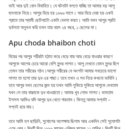
ভাই আর দুই বোন বিবাহিত। যে ঘটনাটা বলতে যাচ্ছি তা আমার বড় আপু
হুসনাকে নিয়ে। আপুর বিয়ে হয় ১৯৯৬ সালে। আর বিয়ে দেয়া হয় একই
গ্রামে তার স্বামী ছোটখাটো একটা বেবসা করত। আমি যখন আপুর প্রতি
দুর্বলতা অনুভব করি তখন তার বয়স ২৪ বছর, ১ ছেলের মা।
Apu choda bhaibon choti
বিয়ের পর আপুর শরীরটা হঠাত করে বেড়ে যায় আর বেড়ে যাওয়ার কারণে
আপুকে আগের চেয়ে আরো বেশি সুন্দর লাগত। আপু দেখতে যেমন সুন্দর ছিল
তেমন তার শরীরের গঠন।আপুর শরীরের যে অংশটা আমার সবচেয়ে ভালো
লাগত তা হলো তার দুধ এর পাছা। তবে তখন এ সব নিয়ে কখনো ভাবিনি।
তবে আপুর যখন ছেলের জন্ম হয় তখন আমি লুকিয়ে লুকিয়ে আপুকে দেখতাম
যখন সে তার বাচ্চাকে দুধ খাওয়াতো। আমার খুব লোভ লাগত। ভাবতাম
ইসসস আমিও যদি আপুর দুধ খেতে পারতাম। কিন্তু আমার সপ্নটা –
সপ্নই রয়ে যায়।
তবে আমি হল ছাড়িনি, সুযোগের অপেক্ষায় ছিলাম আর একদিন সেই সুযোগটা
এসে গেল। দিনটি ছিল ১৯৯৯ সালের এপ্রিল মাসের ২১ তারিখ। দিনটি ছিল