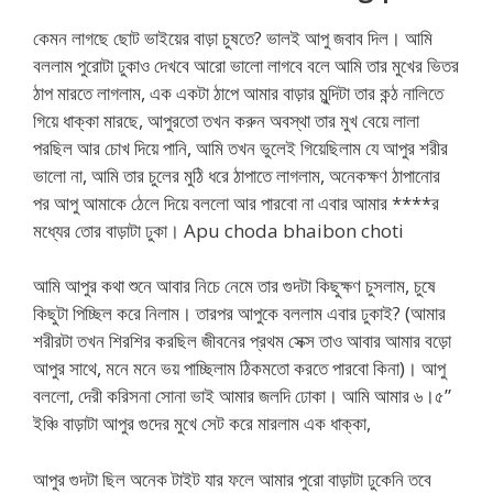
কেমন লাগছে ছোট ভাইয়ের বাড়া চুষতে? ভালই আপু জবাব দিল। আমি
বললাম পুরোটা ঢুকাও দেখবে আরো ভালো লাগবে বলে আমি তার মুখের ভিতর
ঠাপ মারতে লাগলাম, এক একটা ঠাপে আমার বাড়ার মুন্দিটা তার কন্ঠ নালিতে
গিয়ে ধাক্কা মারছে, আপুরতো তখন করুন অবস্থা তার মুখ বেয়ে লালা
পরছিল আর চোখ দিয়ে পানি, আমি তখন ভুলেই গিয়েছিলাম যে আপুর শরীর
ভালো না, আমি তার চুলের মুঠি ধরে ঠাপাতে লাগলাম, অনেকক্ষণ ঠাপানোর
পর আপু আমাকে ঠেলে দিয়ে বললো আর পারবো না এবার আমার ****র
মধ্যের তোর বাড়াটা ঢুকা। Apu choda bhaibon choti
আমি আপুর কথা শুনে আবার নিচে নেমে তার গুদটা কিছুক্ষণ চুসলাম, চুষে
কিছুটা পিচ্ছিল করে নিলাম। তারপর আপুকে বললাম এবার ঢুকাই? (আমার
শরীরটা তখন শিরশির করছিল জীবনের প্রথম সেক্স তাও আবার আমার বড়ো
আপুর সাথে, মনে মনে ভয় পাচ্ছিলাম ঠিকমতো করতে পারবো কিনা)। আপু
বললো, দেরী করিসনা সোনা ভাই আমার জলদি ঢোকা। আমি আমার ৬।৫”
ইঞ্চি বাড়াটা আপুর গুদের মুখে সেট করে মারলাম এক ধাক্কা,
আপুর গুদটা ছিল অনেক টাইট যার ফলে আমার পুরো বাড়াটা ঢুকেনি তবে