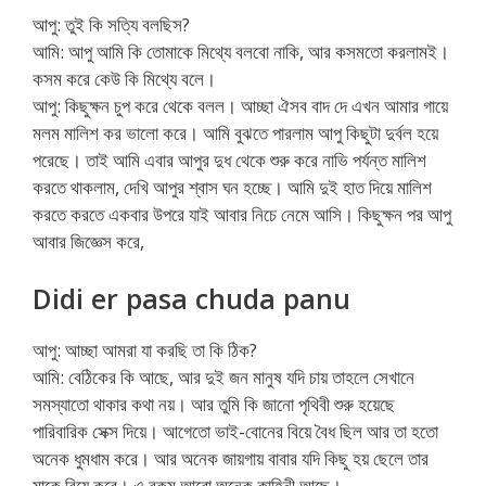
আপু: তুই কি সত্যি বলছিস?
আমি: আপু আমি কি তোমাকে মিথ্যে বলবো নাকি, আর কসমতো করলামই।
কসম করে কেউ কি মিথ্যে বলে।
আপু: কিছুক্ষন চুপ করে থেকে বলল। আচ্ছা ঐসব বাদ দে এখন আমার গায়ে
মলম মালিশ কর ভালো করে। আমি বুঝতে পারলাম আপু কিছুটা দুর্বল হয়ে
পরেছে। তাই আমি এবার আপুর দুধ থেকে শুরু করে নাভি পর্যন্ত মালিশ
করতে থাকলাম, দেখি আপুর শ্বাস ঘন হচ্ছে। আমি দুই হাত দিয়ে মালিশ
করতে করতে একবার উপরে যাই আবার নিচে নেমে আসি। কিছুক্ষন পর আপু
আবার জিজ্ঞেস করে,
Didi er pasa chuda panu
আপু: আচ্ছা আমরা যা করছি তা কি ঠিক?
আমি: বেঠিকের কি আছে, আর দুই জন মানুষ যদি চায় তাহলে সেখানে
সমস্যাতো থাকার কথা নয়। আর তুমি কি জানো পৃথিবী শুরু হয়েছে
পারিবারিক সেক্স দিয়ে। আগেতো ভাই-বোনের বিয়ে বৈধ ছিল আর তা হতো
অনেক ধুমধাম করে। আর অনেক জায়গায় বাবার যদি কিছু হয় ছেলে তার
মাকে বিয়ে করে। এ রকম আরো অনেক কাহিনী আছে।