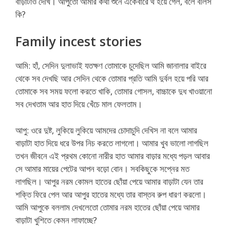
বাড়াটাও দেখি। আপুতো আমার কথা শুনে একেবারে থ হয়ে গেল, বলে বলিস
কি?
Family incest stories
আমি: হাঁ, সেদিন দুলাভাই যতক্ষণ তোমাকে চুদেছিল আমি জানালার বাইরে
থেকে সব দেখছি আর সেদিন থেকে তোমার প্রতি আমি দুর্বল হয়ে পরি আর
তোমাকে সব সময় ফলো করতে খাকি, তোমার গোসল, বাচ্চাকে দুধ খাওয়ানো
সব দেখতাম আর হাত দিয়ে খেঁচে মাল ফেলতাম।
আপু: ওরে দুষ্ট, লুকিয়ে লুকিয়ে আমদের চোদাচুদি দেখিস না বলে আমার
বাড়াটা হাত দিয়ে ধরে উপর নিচ করতে লাগলো। আমার খুব ভালো লাগছিল
তখন জীবনে এই প্রথম কোনো নারীর হাত আমার বাড়ার মধ্যে পড়ল আবার
সে আমার মায়ের পেটের আপন বড়ো বোন। সবকিছুকে সপ্নের মত
লাগছিল। আপুর নরম কোমল হাতের ছোঁয়া পেয়ে আমার বাড়াটা যেন তার
শক্তি ফিরে পেল আর আপুর হাতের মধ্যে তার বাস্তব রুপ ধারণ করলো।
আমি আপুকে বললাম দেখলেতো তোমার নরম হাতের ছোঁয়া পেয়ে আমার
বাড়াটা খুশিতে কেমন লাফাচ্ছে?