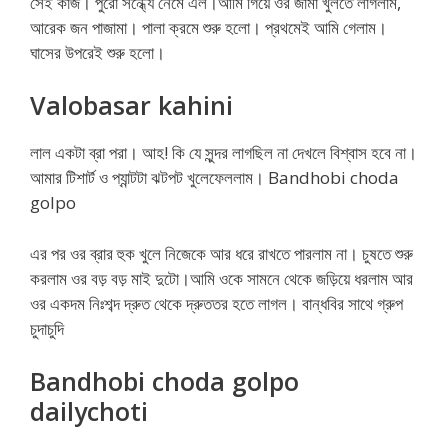
সেই কাজ। পুরো সন্ধ্যে নেমে এল।আমি গিয়ে ওর জামা খুলতে লাগলাম,
আরেক জন পাজামা। পালা ক্রমে শুরু হলো। প্রথমেই আমি গেলাম।
ঘাসের উপরেই শুরু হলো।
Valobasar kahini
লাল একটা ব্রা পরা। আহ! কি যে সুন্দর লাগছিল না দেখলে বিশ্বাস হবে না।
আমার টিশার্ট ও প্যান্টটা ঝটপট খুলেফেললাম। Bandhobi choda
golpo
এর পর ওর ব্রার হুক খুলে নিজেকে আর ধরে রাখতে পারলাম না। চুষতে শুরু
করলাম ওর বড় বড় মাই দুটো।আমি ওকে সামনে থেকে জড়িয়ে ধরলাম আর
ওর একদম নিঃশব্দ দ্রুত থেকে দ্রুততর হতে লাগল। বান্ধবির সাথে গ্রুপ
চুদাচুদি
Bandhobi choda golpo
dailychoti