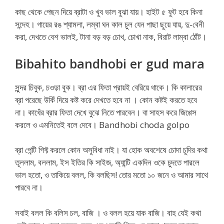
কাছ থেকে পেছন দিয়ে ব্রাটা ও খুব ভাল বুঝা যায়। হাইট ৫ ফুট হবে কিনা
সন্দেহ। গায়ের রঙ শ্যামলা, লম্বা ঘন কাল চুল যেন পাছা ছুয়ে যায়, দু-বেনী
করা, দেখতে বেশ ভালই, টানা বড় বড় চোখ, চোখা নাক, বিরাট লাম্বা ঠোঁট।
Bibahito bandhobi er gud mara
সুন্দর চিবুক, চওড়া বুক। ব্রা এর ফিতা প্রায়ই বেরিয়ে থাকে। কি কালারের
ব্রা পরেছে উকিঁ দিয়ে কষ্ট করে দেখতে হবে না । কোন কষ্টই করতে হবে
না। কাধেঁর ব্রার ফিতা দেখে বুঝে নিতে পারবেন। বা সাহস করে জিগ্গেস
করলে ও এমনিতেই বলে দেবে। Bandhobi choda golpo
ব্রা পেন্টি গিফ্ট করলে কোন অসুবিধা নাই। যা হোক অবশেষে চোদা চুদির কথা
তূললাম, বললাম, ইস ইতির কি সাইজ, অ্যান্টি একদিন ওকে চুদতে পারলে
ভাল হতো, ও তাকিয়ে বলল, কি বলছিস! তোর মতো ১০ জনে ও আমার সাথে
পারবে না।
সবাই বলল কি বলিস চল, বাজি । ও বলল হয়ে যাক বাজি। বাহ যেই কথা