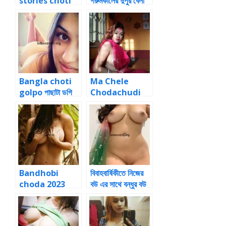
stories choti
গরুমকালের দুপুর বেলা
স্বামীর সামনে স্ত্রীয়ের
গার্লফ্রেন্ডকে পুরো
পরকীয়া ৩
ল্যাংটো করে
Bangla choti
Ma Chele
golpo পাছাটা ডগি
Chodachudi
পজিশনে নিয়ে পচ করে
Bangla Choti
ঢুকিয়ে দিলাম
Golpo Bengali
Mom Sex
Stories
Bandhobi
বিবাহবার্ষিকীতে নিজের
choda 2023
বউ এর সাথে বন্ধুর বউ
choti খালি বাসায়
অদল বদল ১
বান্ধবী চোদা চটিগল্প