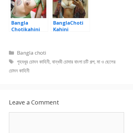
Bangla
BanglaChoti
Chotikahini
Kahini
Golpo দুই বান্ধবী
NewGolpo দুই
কে সাথে নিয়ে গ্রুপসেক্স
বান্ধবীকে নিয়ে
কাহিনী ১
গ্রুপসেক্স কাহিনী ২
Categories
Bangla choti
Tags
গৃহবধূর চোদন কাহিনী
,
বান্ধবী চোদার বাংলা চটি গল্প
,
মা ও ছেলের
চোদন কাহিনী
Leave a Comment
Comment