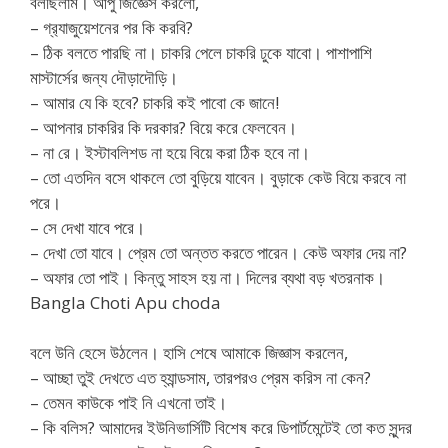
বলছিলাম। আপু জিজ্ঞেস করলো,
– গ্র‍্যাজুয়েশনের পর কি করবি?
– ঠিক বলতে পারছি না। চাকরি পেলে চাকরি ঢুকে যাবো। পাশাপাশি
মাস্টার্সের জন্য দৌড়াদৌড়ি।
– আমার যে কি হবে? চাকরি কই পাবো কে জানে!
– আপনার চাকরির কি দরকার? বিয়ে করে ফেলবেন।
– না রে। ইস্টাবলিশড না হয়ে বিয়ে করা ঠিক হবে না।
– তো এতদিন বসে থাকলে তো বুড়িয়ে যাবেন। বুড়াকে কেউ বিয়ে করবে না
পরে।
– সে দেখা যাবে পরে।
– দেখা তো যাবে। প্রেম তো অন্তত করতে পারেন। কেউ অফার দেয় না?
– অফার তো পাই। কিন্তু সাহস হয় না। দিলের ব্যথা বড় খতরনাক।
Bangla Choti Apu choda
বলে উনি হেসে উঠলেন। হাসি শেষে আমাকে জিজ্ঞাস করলেন,
– আচ্ছা তুই দেখতে এত হ্যান্ডসাম, তারপরও প্রেম করিস না কেন?
– তেমন কাউকে পাই নি এখনো তাই।
– কি বলিস? আমাদের ইউনিভার্সিটি বিশেষ করে ডিপার্টমেন্টেই তো কত সুন্দর