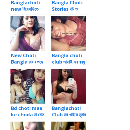
Banglachoti
Bangla Choti
new বিয়েবাড়িতে
Stories বউ ও
সিড়িতে ঠেষ দিয়ে
বউয়ের বান্ধবীকে সাথে
নাবিলাকে ঠাপাতে
নিয়ে থ্রিসাম চোদাচুদি
লাগলাম
New Choti
Bangla choti
Bangla রিয়ার গুদে
club জামাই এর বন্ধু
এক ধাক্কায় ধোন
এর চোদা খাওয়ার কাহিনী
ঢুকিয়ে চুদতে লাগলো
Bd choti maa
Banglachoti
ke choda মা বোন
Club মদ খাইয়ে মুনার
কে একসাথে চোদার
মা কে মাতাল করে
সত্যি গল্প
চুদলাম