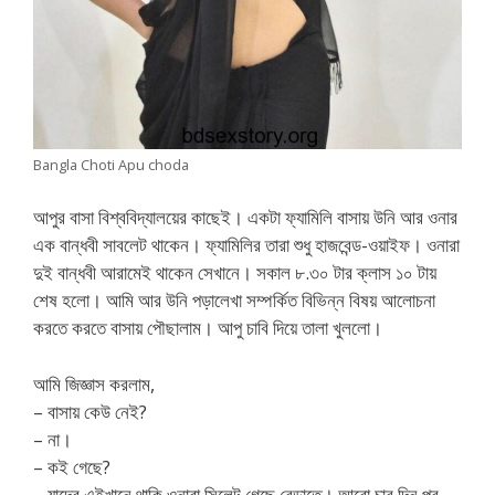
Bangla Choti Apu choda
আপুর বাসা বিশ্ববিদ্যালয়ের কাছেই। একটা ফ্যামিলি বাসায় উনি আর ওনার
এক বান্ধবী সাবলেট থাকেন। ফ্যামিলির তারা শুধু হাজবেন্ড-ওয়াইফ। ওনারা
দুই বান্ধবী আরামেই থাকেন সেখানে। সকাল ৮.৩০ টার ক্লাস ১০ টায়
শেষ হলো। আমি আর উনি পড়ালেখা সম্পর্কিত বিভিন্ন বিষয় আলোচনা
করতে করতে বাসায় পৌছালাম। আপু চাবি দিয়ে তালা খুললো।
আমি জিজ্ঞাস করলাম,
– বাসায় কেউ নেই?
– না।
– কই গেছে?
– যাদের এইখানে থাকি ওনারা সিলেট গেছে বেড়াতে। আরো চার দিন পর