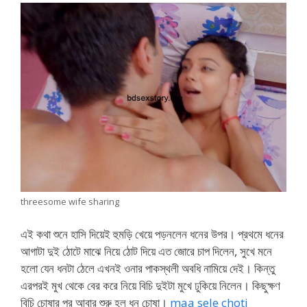
threesome wife sharing
এই কথা শুনে হাসি দিয়েই হুমড়ি খেয়ে পড়নলেন ধনের উপর। প্রথমে ধনের
আগাটা দুই ঠোটে মাঝে নিয়ে ঠোট দিয়ে এত জোরে চাপ দিলেন, সুখে মনে
হলো যেন ধনটা ঠেলে এখনই ওনার পাকস্থলী অবধি নামিয়ে দেই। কিন্তু
এরপরই মুখ থেকে বের করে নিয়ে বিচি দুইটা মুখে ঢুকিয়ে নিলেন। কিছুক্ষণ
বিচি চোষার পর আবার শুরু হল ধন চোষা।
maa sele choti