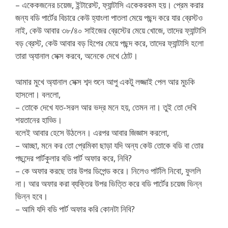
– একেকজনের চয়েজ, ইন্টারেস্ট, ফ্যান্টাসি একেকরকম হয়। প্রেম করার
জন্য বডি পার্টের বিচারে কেউ হ্যাংলা পাতলা মেয়ে পছন্দ করে যার ব্রেস্টও
নাই, কেউ আবার ৩৮/৪০ সাইজের ব্রেস্টের মেয়ে খোজে, তাদের ফ্যান্টাসি
বড় ব্রেস্ট, কেউ আবার বড় হিপের মেয়ে পছন্দ করে, তাদের ফ্যান্টাসি হলো
তারা অ্যানাল সেক্স করবে, অনেকে দেখে ঠোট।
আমার মুখে অ্যানাল সেক্স শব্দ শুনে আপু একটু লজ্জাই পেল আর মুচকি
হাসলো। বললো,
– তোকে দেখে যত-সরল আর ভদ্র মনে হয়, তেমন না। তুই তো দেখি
শয়তানের হাড্ডি।
বলেই আবার হেসে উঠলেন। এরপর আবার জিজ্ঞাস করলো,
– আচ্ছা, মনে কর তো প্রেমিকা ছাড়া যদি অন্য কেউ তোকে বডি বা তোর
পছন্দের পার্টকুলার বডি পার্ট অফার করে, নিবি?
– কে অফার করছে তার উপর ডিপেন্ড করে। নিলেও পার্টলি নিবো, ফুললি
না। আর অফার করা ব্যক্তির উপর ভিত্তি করে বডি পার্টের চয়েজ ভিন্ন
ভিন্ন হবে।
– আমি যদি বডি পার্ট অফার করি কোনটা নিবি?