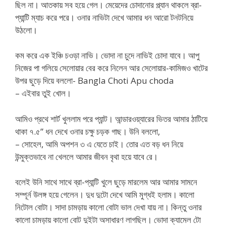
ছিল না। আতকায় সব হয়ে গেল। মেয়েদের চোদানোর প্ল্যান থাকলে ব্রা-
প্যান্টি ম্যাচ করে পরে। ওনার নাভিটা দেখে আমার ধন আরো টনটনিয়ে
উঠলো।
কম করে এক ইঞ্চি চওড়া নাভি। ভোদা না চুদে নাভিই চোদা যাবে। আপু
নিজের পা গলিয়ে সেলোয়ার বের করে নিলেন আর সেলোয়ার-কামিজও খাটের
উপর ছুড়ে দিয়ে বললো- Bangla Choti Apu choda
– এইবার তুই খোল।
আমিও প্রথে শার্ট খুললাম পরে প্যান্ট। আন্ডারওয়্যারের ভিতর আমার ঠাটিয়ে
থাকা ৭.৫” ধন দেখে ওনার চক্ষু চড়ক গাছ। উনি বললো,
– সোহেল, আমি অপশন ৩ এ যেতে চাই। তোর এত বড় ধন নিয়ে
উন্মুক্তভাবে না খেললে আমার জীবন বৃথা হয়ে যাবে রে।
বলেই উনি সাথে সাথে ব্রা-প্যান্টি খুলে ছুড়ে মারলেম আর আমার সামনে
সম্পূর্ন উলঙ্গ হয়ে গেলেন। দুধ দুটো দেখে আমি মুগ্ধই হলাম। কালো
নিটোল বোটা। সাদা চামড়ায় কালো বোটা ভাল দেখা যায় না। কিন্তু ওনার
কালো চামড়ায় কালো বোট দুইটা অসাধারণ লাগছিল। ভোদা ক্যামেল টো