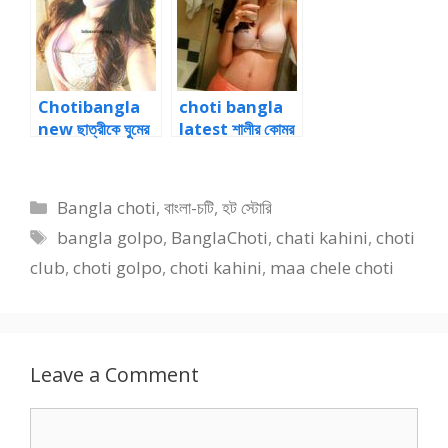
Chotibangla
choti bangla
new ছাত্রীকে ঘুমের
latest শালীর কোমর
ঔষধ খাইয়ে চোদার গল্প
জড়িয়ে ধরে জোরে
জোরে ঠাপ মারতে থাকি
Categories
Bangla choti
,
বাংলা-চটি
,
হট স্টোরি
Tags
bangla golpo
,
BanglaChoti
,
chati kahini
,
choti
club
,
choti golpo
,
choti kahini
,
maa chele choti
Leave a Comment
Comment