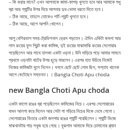
– কি করার মানে? এখন আপনাকে জামা-কাপড় খুলতে হবে আর আমাকে শুধু
ব্রা আর প্যান্টির উপর দিয়ে আপনার দুধ-ভোদা ধরতে দিতে হবে।
– ঠিক আছে, তাহলে তোকেও শার্ট-প্যান্ট খুলতে হবে।
– ঠিক আছে, আগে আপনি খোলেন।
আপু বেশিরভাগ সময় ট্রেডিশনাল ড্রেস পড়তেন। ঐদিন একিটা কমলা আর
লাল রংয়ের ফুল প্রিন্ট করা কামিজ, দুই রংয়ের মাঝামাঝি রংয়ের সেলোয়ার
পড়েছিলেন আর সাথে হালকা একটা ওড়না। উনি দাড়িয়ে পড়ে আমার সামনে
প্রথমে ওড়নাটা খাটের উপর ছুড়ে মারলেন। এরপর হাত উচিয়ে নিজেই
নিজের কামিজটা খুলে নিলেন। বগলে ছোট ছোট লোম ছিল, সপ্তাহ খানেক
আগে কেটেছেন সম্ভবত। । Bangla Choti Apu choda
new Bangla Choti Apu choda
একটা কালো রঙের ব্রা পড়েছিলেন কামিজের নিচে। এরপর সেলোয়ারের
বাধন আলগা করে দিলেন আর সেটা পা গড়িয়ে নিচের দিকে নেমে গেলো।
সেলোয়ারের ভিতরে একটা জলপায় রঙের প্যান্টি পরেছিলেন। প্যান্টি ভিজে
মাঝখানটায় গাড় সবুজ হয়ে গেছে। বুঝলাম আমাকে দিয়ে চোদানোর প্ল্যান