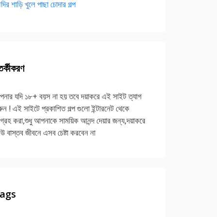
দির শাড়ি খুলে পাছা চোদার গল্প
র্কীকরণ
নার যদি ১৮+ বয়স না হয় তবে দয়াকরে এই সাইট ত্যাগ
ুন ! এই সাইটে প্রকাশিত গল্প গুলো ইন্টারনেট থেকে
গ্রহ করা,শুধু আপনাকে সাময়িক আনন্দ দেয়ার জন্য,দয়াকরে
উ বাস্তব জীবনে এসব চেষ্টা করবেন না
ags