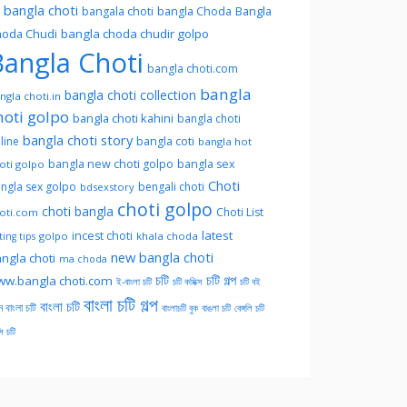
l bangla choti
Bangla
bangala choti
bangla Choda
oda Chudi
bangla choda chudir golpo
angla Choti
bangla choti.com
bangla
bangla choti collection
ngla choti.in
hoti golpo
bangla choti kahini
bangla choti
bangla choti story
line
bangla coti
bangla hot
bangla new choti golpo
bangla sex
oti golpo
Choti
ngla sex golpo
bengali choti
bdsexstory
choti golpo
choti bangla
Choti List
oti.com
latest
incest choti
golpo
khala choda
ing tips
new bangla choti
ngla choti
ma choda
চটি
চটি গল্প
w.bangla choti.com
ই-বাংলা চটি
চটি কমিক্স
চটি বই
বাংলা চটি গল্প
বাংলা চটি
ন বাংলা চটি
বাংলাচটি বুক
বাঙলা চটি
বেঙ্গলি চটি
সি চটি