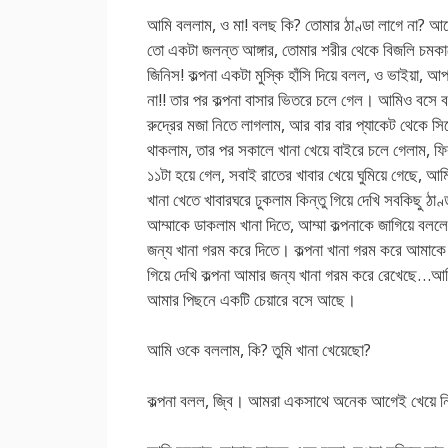
আমি বললাম, ও মা! বলছ কি? তোমার ঠাণ্ডা লাগে না? আর
তো একটা জলন্ত আঙ্গার, তোমার শরীর থেকে বিজলি চমকা
জিনিস! কল্পনা একটা মুস্কি হাঁসি দিয়ে বলল, ও ভাইয়া, আ
না!! তার পর কল্পনা বাসার ভিতরে চলে গেল। আমিও বসে বস
রুদ্রের মজা নিতে লাগলাম, আর বার বার প্যাকেট থেকে স
থাকলাম, তার পর সকালে খানা খেয়ে বাইরে চলে গেলাম, ফি
১১টা হয়ে গেল, সবাই রাতের খাবার খেয়ে ঘুমিয়ে গেছে, আ
খানা খেতে খাবারঘরে ঢুকলাম কিন্তু গিয়ে দেখি সবকিছু ঠা
আম্মাকে ডাকলাম খানা দিতে, আম্মা কল্পনাকে জাগিয়ে বলল
জন্য খানা গরম করে দিতে। কল্পনা খানা গরম করে আমাকে
গিয়ে দেখি কল্পনা আমার জন্য খানা গরম করে রেখেছে…আ
আমার পিছনে একটি চেয়ারে বসে আছে।
আমি ওকে বললাম, কি? তুমি খানা খেয়েছো?
কল্পনা বলল, জ্বি। আমরা একসাথে অনেক আগেই খেয়ে ন