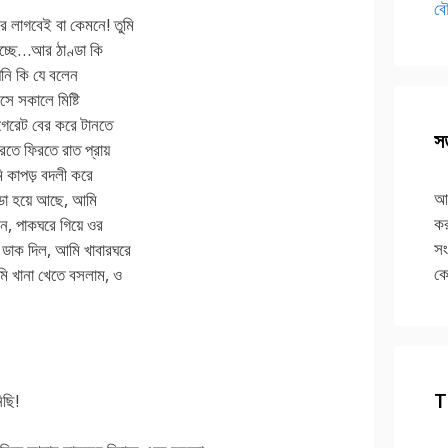
বৌ
ে লাগবেই বা কেমনে! তুমি
চ্ছে…আর ঠাণ্ডা কি
পনি কি যে বলেন
ে সকালে মিষ্টি
িগেরেট বের করে টানতে
সত
রতে ফিরতে রাত প্রায়
মি কাপড় বদলী করে
আপ
ণ্ডা হয়ে আছে, আমি
কর
েন, পাকঘরে গিয়ে ওর
সং
 ডাক দিল, আমি খাবারঘরে
কে
মি খানা খেতে বসলাম, ও
T
িছি!