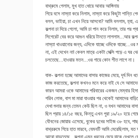
বাথ্রুমে গেলাম, মুখ হাত ধোয়ে আবার আঙ্গিনায়
গিয়ে বসে নাস্তা করে নিলাম, নাস্তা করে কিছুটা শান্তি পে
বলল, ভাইয়া, চা এখন নিয়ে আসবো? আমি বললাম, হ্যা, 
কল্পনা চা দিয়ে গেলো, আমি চা পান করে নিলাম, তার পর প
সিগেরেট বের করে আগুন ধরিয়ে টানতে লাগলাম…আর কল্পনা
নাস্তা খাওয়ানোর জন্য, এদিকে যাচ্ছে ওদিকে যাচ্ছে…ওর ম
না, এই দেখেন না! কেবল মাত্র একটা মেক্সি পড়ে এ ঘর থ
চলতেছে…হাওয়ার মতন…ওর গায়ে কোন শীত লাগে না।
যাক- কল্পনা হচ্ছে আমাদের বাসার কাজের মেয়ে, দৃর্ঘ দিন 
কাজ করতেছে, কল্পনা কখনও মনে করে নাই যে সে আমাদের 
কারন আমরা ওকে আমাদের পরিবারের একজন মেম্বার হিসাবে
গরিব লোক, বাপ মা মারা যাওয়ার পর থেকেই আমাদের বাড়
দেখা শুনার জন্য তেমন কেউ ছিল না, ও যখন আমাদের বা
ছিল প্রায় ১৪/১৫ বছর, কিন্তু এখন পুরা ১৯/২০ হয়ে গে
যৌবনের জোয়ার এসেছে, বুকের দুধের সাইজ ৩৮ হবে, পাছ
বাথ্ররুমে গিয়ে হাত মারবে, যেমনটি আমি মেরেছিলাম, যত 
আরো বাড়তেছে…কল্পনা এমন ধরনের মেয়ে যাকে দেখলে যেক