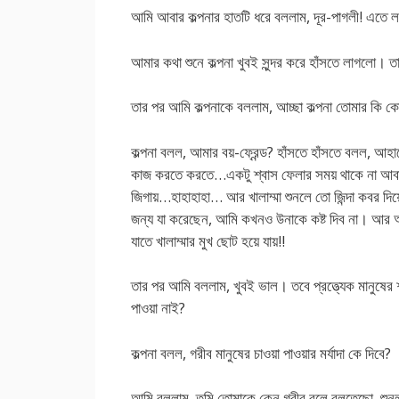
আমি আবার কল্পনার হাতটি ধরে বললাম, দূর-পাগলী! এতে 
আমার কথা শুনে কল্পনা খুবই সুন্দর করে হাঁসতে লাগলো। ত
তার পর আমি কল্পনাকে বললাম, আচ্ছা কল্পনা তোমার কি কো
কল্পনা বলল, আমার বয়-ফ্রেন্ড? হাঁসতে হাঁসতে বলল, আহা
কাজ করতে করতে…একটু শ্বাস ফেলার সময় থাকে না আবার 
জিগায়…হাহাহাহা… আর খালাম্মা শুনলে তো জিন্দা কবর দি
জন্য যা করেছেন, আমি কখনও উনাকে কষ্ট দিব না। আর
যাতে খালাম্মার মুখ ছোট হয়ে যায়!!
তার পর আমি বললাম, খুবই ভাল। তবে প্রত্ত্যেক মানুষের শ
পাওয়া নাই?
কল্পনা বলল, গরীব মানুষের চাওয়া পাওয়ার মর্যাদা কে দিবে?
আমি বললাম, তুমি তোমাকে কেন গরীব বলে বলতেছো, শুনলা