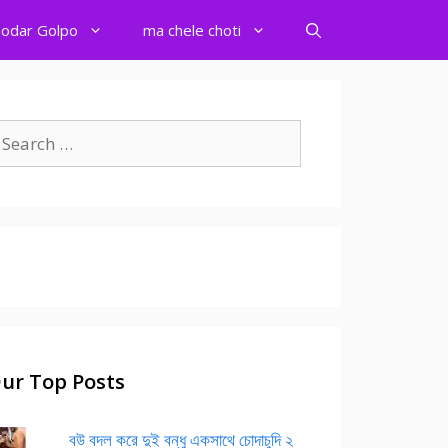
odar Golpo
ma chele choti
earch
r:
ur Top Posts
বউ বদল করে দুই বন্ধু একসাথে চোদাচুদি ২