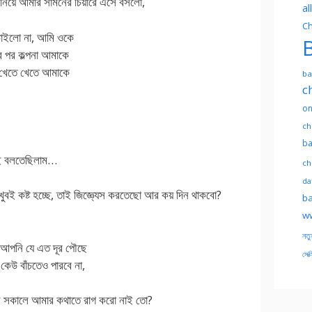
নিয়ে আমার সামনের চিয়ারে এসে বসলো,
al
Ch
 চাইলো না, আমি ওকে
B
র পর কল্পনা আমাকে
না খেতে খেতে আমাকে
ba
c
on
ch
ba
তাই বলতেছিলাম…
ch
dat
ুবই কষ্ট হচ্ছে, তাই জিজ্ঞ্যেস করতেছো আর কয় দিন থাকবো?
ba
ww
নতু
, আপনি যে এত দূর পৌছে
সেক্
েউ বাঁচতেও পারবে না,
 সকালে আমার কথাতে রাগ করো নাই তো?