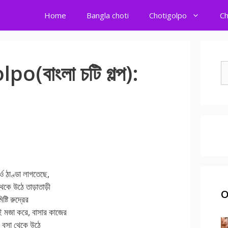
Home
Bangla choti
Chotigolpo
Ch
(বাংলা চটি গল্প):
S
fo
্ও ঠাণ্ডা লাগতেছে,
কে উঠে তাড়াতাড়ী
O
্টি রুদ্রের
ই মজা করে, বাসার কাজের
রে বসা থেকে উঠে