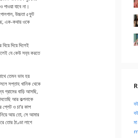
ও পাওয়া যাবে না।
 গোলগাল, উচ্চতা ৫ফুট
্ছে, এক-কথায় ওকে
িয়ে দিয়ে দিলেই
খলেই যে কেউ সহ্য করতে
সাথে তেমন ভাব হয়
আসলে সপ্তাহ খানিক থেকে
R
য গ্রামের বাড়ি আসছি,
াবতেছি আর কল্পনাকে
বউ
 প্লেট ও চা’র কাপ
বউ
 নিয়ে আয় তো, সে আমার
মা
রে তোর ঠাণ্ডা লাগে
ma