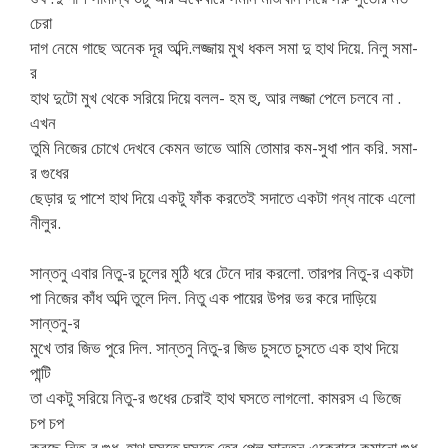
চেরা
দাগ নেমে গাছে অনেক দূর অব্দি.লজ্জায় মুখ ধকল সমা দু হাথ দিয়ে. নিলু সমা-
র
হাথ দুটো মুখ থেকে সরিয়ে দিয়ে বলল- হম হু, আর লজ্জা পেলে চলবে না .
এখন
তুমি নিজের চোখে দেখবে কেমন ভাভে আমি তোমার কম-সুধা পান করি. সমা-
র গুধের
ছেড়ার দু পাশে হাথ দিয়ে একটু ফাঁক করতেই সদাতে একটা গন্ধ নাকে এলো
নীলুর.
সান্তনু এবার নিতু-র চুলের মুঠি ধরে টেনে দার করলো. তারপর নিতু-র একটা
পা নিজের কাঁধ অব্দি তুলে দিল. নিতু এক পায়ের উপর ভর করে দাড়িয়ে
সান্তনু-র
মুখে তার জিভ পুরে দিল. সান্তনু নিতু-র জিভ চুসতে চুসতে এক হাথ দিয়ে
পান্টি
তা একটু সরিয়ে নিতু-র গুধের চেরাই হাথ ঘসতে লাগলো. কামরস এ ভিজে
চপ চপ
করছে নিতু-র গুধ. হাথ ঘসতে ঘসতে তের পেল সান্তনু একেবারে কমানো গুধ