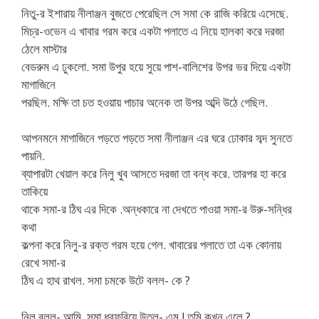
নিতু-র ইশারায় নীলাঞ্জন বুজতে পেরেছিল সে সমা কে রাজি করিয়ে এসেছে.
মিচ্র-ওভেন এ খাবার গরম করে একটা পলাতে এ নিয়ে হালকা করে দরজা
ঠেলে মাস্টার
বেডরুম এ ঢুকলো. সমা উপুর হয়ে সুয়ে পাশ-বালিশের উপর ভর দিয়ে একটা
মাগাজিনে
পরছিল. মক্ষি তা চত হওয়ায় পাচার অনেক তা উপর অব্দি উঠে গেছিল.
আপনমনে মাগাজিনে পড়তে পড়তে সমা নীলাঞ্জন এর ঘরে ঢোকার সব্দ সুনতে
পায়নি.
ব্যাপারটা খেয়াল করে নিলু খুব আসতে দরজা তা বন্ধ করে. তারপর হা করে
তাকিয়ে
থাকে সমা-র ঠিঘ এর দিকে .অন্ধকারে না দেখতে পাওয়া সমা-র উরু-সন্ধির
কথা
কল্পনা করে নিলু-র রক্ত গরম হয়ে গেল. খাবারের পলাতে তা এক কোনায়
রেখে সমা-র
ঠিঘ এ হাথ রাখল. সমা চমকে উটে বলল- কে ?
নিলু বলল- আমি. সমা ধরফরিয়ে উতল- এম ! তুমি কখন এলে ?