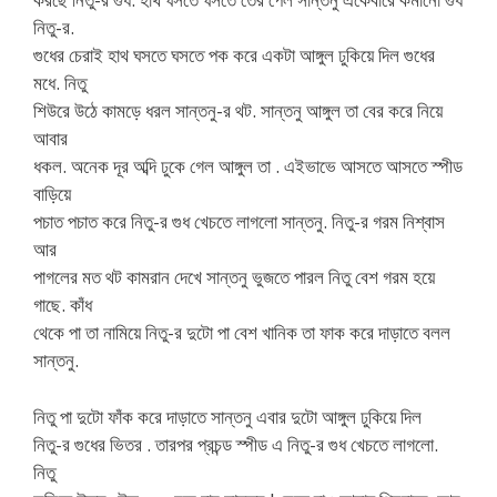
নিতু-র.
গুধের চেরাই হাথ ঘসতে ঘসতে পক করে একটা আঙ্গুল ঢুকিয়ে দিল গুধের
মধে. নিতু
শিউরে উঠে কামড়ে ধরল সান্তনু-র থট. সান্তনু আঙ্গুল তা বের করে নিয়ে
আবার
ধকল. অনেক দূর অব্দি ঢুকে গেল আঙ্গুল তা . এইভাভে আসতে আসতে স্পীড
বাড়িয়ে
পচাত পচাত করে নিতু-র গুধ খেচতে লাগলো সান্তনু. নিতু-র গরম নিশ্বাস
আর
পাগলের মত থট কামরান দেখে সান্তনু ভুজতে পারল নিতু বেশ গরম হয়ে
গাছে. কাঁধ
থেকে পা তা নামিয়ে নিতু-র দুটো পা বেশ খানিক তা ফাক করে দাড়াতে বলল
সান্তনু.
নিতু পা দুটো ফাঁক করে দাড়াতে সান্তনু এবার দুটো আঙ্গুল ঢুকিয়ে দিল
নিতু-র গুধের ভিতর . তারপর প্রচন্ড স্পীড এ নিতু-র গুধ খেচতে লাগলো.
নিতু