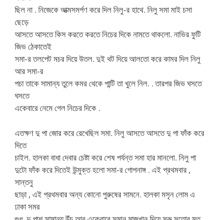
ছিল না . নিজেকে আত্মসমর্পণ করে দিল নিলু-র হাথে. নিলু সমা মাই চসা
ছেড়ে
আসতে আসতে কিস করতে করতে নিচের দিকে নামতে থাকলো. নাভির ফুটি
জিভ ঠেকাতেই
সমা-র তলপেট মচর দিয়ে উতল. দুই থট দিয়ে আলতো করে কামর দিল নিলু
আর সমা-র
পচা তাকে সামান্য তুলে কমর থেকে পান্টি তা খুলে নিল. . তারপর জিভ ঘসতে
ঘসতে
একেবারে নেমে গেল নিচের দিকে .
এতক্ষণ দু পা জোর করে রেখেছিল সমা. নিলু আসতে আসতে দু পা ফাঁক করে
দিতে
চাইল. হালকা বাধা দেবার চেষ্টা করে শেষ পর্যন্ত সমা হার মানলো. নিলু পা
দুটো ফাঁক করে দিতেই উন্মুক্ত হলো সমা-র গোপনাঙ্গ . এই প্রথমবার ,
সান্তনু
ছাড়া , এই প্রথমবার অন্য কোনো পুরুষের সামনে. হালকা মসৃন লোম এ
ঢাকা সমর
গুধ .দু পাশ সামান্য উঁচু আর একেবারে সমান মাজখান দিয়ে সরু সুতোর মত