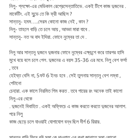
নিলু- গ্লক্ষো-এর মেডিকাল রেপ্রেসেন্তাতিভে. একই টিপে কাজ দুজনের .
মার্কেটিং. এই সুন্ডে তে কি ফ্রী আছিস ?
সান্তনু- হমম…..সেরম কোনো কাজ নেই , কান ?
নিলু- তাহলে বাড়ি তে চলে আয় , আড্ডা মারা যাবে .
সান্তনু- নত অ বাদ ইদিয়া. ফোনে নুম্বের তা দে .
নিলু আর সান্তনু দুজনে দুজনার ফোনে নুম্বের এক্ষ্চন্গে করে তারপর হাসি
মুখে বয়ে বলে চলে গেল. দুজনের এ বয়স 35-36 এর মধে. নিলু বেশ ফর্সা
, তবে
হেইঘ্ত বেসি না, 5ফট 6 ইনচ হবে . সেই তুলনায় সান্তনু বেশ লম্বা ,
পেটানো
চেহারা. এক কালে নিয়মিত গিম করত . তবে গায়ের রং অনেক তাই কালো
নিলু-এর থেকে
. দুজনেই বিবাহিত . একই অফ্ফিচে এ কাজ করতে করতে দুজনের আলাপ.
পরে নিলু
কাজ ছেড়ে চলে যাওয়াই যোগাযোগ বন্ধ ছিল দীর্গ 6 য়িয়ার.
সান্তনু বাড়ি ফিরে বউ সমা কে দাওয়াত এর কথা জানাতে সমা কোনো