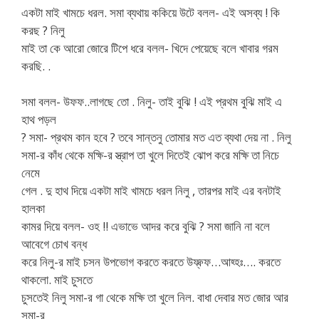
একটা মাই খামচে ধরল. সমা ব্যথায় ককিয়ে উটে বলল- এই অসব্য ! কি
করছ ? নিলু
মাই তা কে আরো জোরে টিপে ধরে বলল- খিদে পেয়েছে বলে খাবার গরম
করছি. .
সমা বলল- উফফ..লাগছে তো . নিলু- তাই বুঝি ! এই প্রথম বুঝি মাই এ
হাথ পড়ল
? সমা- প্রথম কান হবে ? তবে সান্তনু তোমার মত এত ব্যথা দেয় না . নিলু
সমা-র কাঁধ থেকে মক্ষি-র স্ত্রাপ তা খুলে দিতেই ঝোপ করে মক্ষি তা নিচে
নেমে
গেল . দু হাথ দিয়ে একটা মাই খামচে ধরল নিলু , তারপর মাই এর বনটাই
হালকা
কামর দিয়ে বলল- ওহ !! এভাভে আদর করে বুঝি ? সমা জানি না বলে
আবেগে চোখ বন্ধ
করে নিলু-র মাই চসন উপভোগ করতে করতে উফ্ফ্ফ…আহ্হঃ…. করতে
থাকলো. মাই চুসতে
চুসতেই নিলু সমা-র গা থেকে মক্ষি তা খুলে নিল. বাধা দেবার মত জোর আর
সমা-র