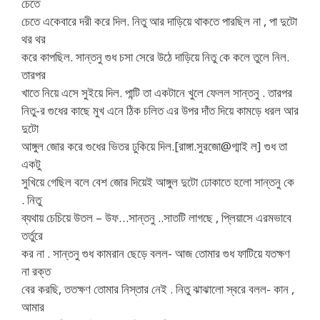
চেতে
চেতে একেবারে দরী করে দিল. নিতু আর দাড়িয়ে থাকতে পারছিল না , পা দুটো
থর থর
করে কাপছিল. সান্তনু গুধ চসা সেরে উঠে দাড়িয়ে নিতু কে কলে তুলে নিল.
তারপর
খাতে নিয়ে এসে সুইয়ে দিল. পান্টি তা একটানে খুলে ফেলল সান্তনু . তারপর
নিতু-র গুধের কাছে মুখ এনে ঠিক চলিত এর উপর দাঁত দিয়ে কামড়ে ধরল আর
দুটো
আঙ্গুল জোর করে গুধের ভিতর ঢুকিয়ে দিল.[রাঙ্গা.সুরজো@গ্মাই ল] গুধ তা
একটু
সুখিয়ে গেছিল বলে বেশ জোর দিয়েই আঙ্গুল দুটো ঢোকাতে হলো সান্তনু কে
. নিতু
ব্যথায় চেচিয়ে উতল – উফ…সান্তনু ..সাতটি লাগছে , প্লিয়াসে এরমভাবে
তর্তুরে
কর না . সান্তনু গুধ কামরান ছেড়ে বলল- আজ তোমার গুধ ফাটিয়ে যতক্ষণ
না রক্ত
বের করছি, ততক্ষণ তোমার নিস্তার নেই . নিতু ঝাঝালো স্বরে বলল- কান ,
আমার