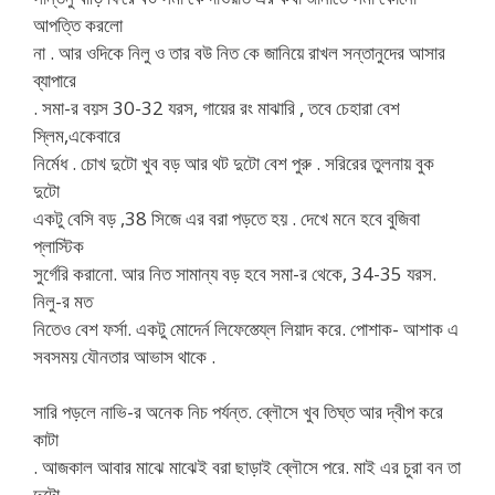
আপত্তি করলো
না . আর ওদিকে নিলু ও তার বউ নিত কে জানিয়ে রাখল সন্তানুদের আসার
ব্যাপারে
. সমা-র বয়স 30-32 যরস, গায়ের রং মাঝারি , তবে চেহারা বেশ
স্লিম,একেবারে
নির্মেধ . চোখ দুটো খুব বড় আর থট দুটো বেশ পুরু . সরিরের তুলনায় বুক
দুটো
একটু বেসি বড় ,38 সিজে এর বরা পড়তে হয় . দেখে মনে হবে বুজিবা
প্লাস্টিক
সুর্গেরি করানো. আর নিত সামান্য বড় হবে সমা-র থেকে, 34-35 যরস.
নিলু-র মত
নিতেও বেশ ফর্সা. একটু মোদের্ন লিফেস্ত্য্লে লিয়াদ করে. পোশাক- আশাক এ
সবসময় যৌনতার আভাস থাকে .
সারি পড়লে নাভি-র অনেক নিচ পর্যন্ত. ব্লৌসে খুব তিঘ্ত আর দ্বীপ করে
কাটা
. আজকাল আবার মাঝে মাঝেই বরা ছাড়াই ব্লৌসে পরে. মাই এর চুরা বন তা
দুটো