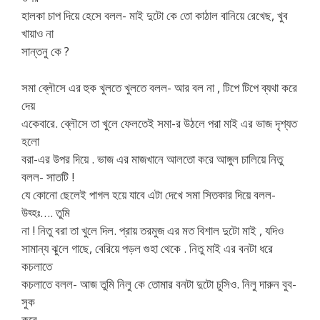
হালকা চাপ দিয়ে হেসে বলল- মাই দুটো কে তো কাঠাল বানিয়ে রেখেছ, খুব
খায়াও না
সান্তনু কে ?
সমা ব্লৌসে এর হুক খুলতে খুলতে বলল- আর বল না , টিপে টিপে ব্যথা করে
দেয়
একেবারে. ব্লৌসে তা খুলে ফেলতেই সমা-র উঠলে পরা মাই এর ভাজ দৃশ্যত
হলো
বরা-এর উপর দিয়ে . ভাজ এর মাজখানে আলতো করে আঙ্গুল চালিয়ে নিতু
বলল- সাতটি !
যে কোনো ছেলেই পাগল হয়ে যাবে এটা দেখে সমা সিতকার দিয়ে বলল-
উহ্হঃ…. তুমি
না ! নিতু বরা তা খুলে দিল. প্রায় তরমুজ এর মত বিশাল দুটো মাই , যদিও
সামান্য ঝুলে গাছে, বেরিয়ে পড়ল গুহা থেকে . নিতু মাই এর বনটা ধরে
কচলাতে
কচলাতে বলল- আজ তুমি নিলু কে তোমার বনটা দুটো চুসিও. নিলু দারুন বুব-
সুক
করে .