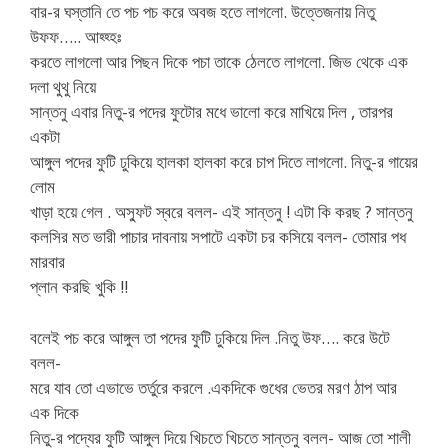
বার-র ঘস্তানি তে পচ পচ করে অবজ হতে লাগলো. উত্তেজনায় নিতু
উফফ….. আহ্হ্হঃ
করতে লাগলো আর পিছন দিকে পচা তাকে ঠেলতে লাগলো. জিভ থেকে এক
দলা থুথু নিয়ে
সান্তনু এবার নিতু-র পদের ফুটোর মধে ভালো করে মাখিয়ে দিল , তারপর
একটা
আঙ্গুল পদের ফুটি ঢুকিয়ে হালকা হালকা করে চাপ দিতে লাগলো. নিতু-র গায়ের
লোম
খাড়া হয়ে গেল . অস্ফুট স্বরে বলল- এই সান্তনু ! এটা কি করছ ? সান্তনু
কলসির মত ভারী পাচার দাবনায় সপাটে একটা চর কসিয়ে বলল- তোমার পধ
মারবার
প্লান করছি খুকি !!
বলেই পচ করে আঙ্গুল তা পদের ফুটি ঢুকিয়ে দিল .নিতু উফ…. করে উটে
বলল-
মরে যাব তো এভাভে তর্তুরে করলে .একদিকে গুধের ভেতর মরণ ঠাপ আর
এক দিকে
নিতু-র পদ্যের ফুটি আঙ্গুল দিয়ে খিচতে খিচতে সান্তনু বলল- আজ তো শালী