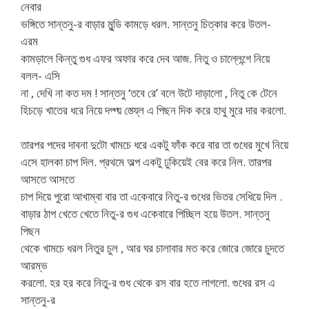
নেবার
ভঙ্গিতে সান্তনু-র বাড়ার মুন্ডি কামড়ে ধরল. সান্তনু চিত্কার করে উতল-
এরম
কামড়ালে কিন্তু গুধ এফর অফার করে দেব আজ. নিতু ও চাল্লেন্গে নিয়ে
বলল- এসি
না , দেখি না কত দম ! সান্তনু ‘তবে রে’ বলে উটে দাড়ালো , নিতু কে টেনে
হিচড়ে খাতের ধরে নিয়ে দগ্গ্য় স্ত্য্লে এ পিছন দিক করে হাথু মুরে দার করলো.
তারপর পদের দাবনা দুটো খামচে ধরে একটু ফাঁক করে বার তা গুধের মুখে নিয়ে
এসে হালকা চাপ দিল. প্রথমে অল্প একটু ঢুকিয়েই বের করে নিল. তারপর
আসতে আসতে
চাপ দিয়ে পুরো আখাম্বা বার তা একেবারে নিতু-র গুধের ভিতর সেধিয়ে দিল .
বাড়ার ঠাপ খেতে খেতে নিতু-র গুধ একেবারে পিচ্ছিল হয়ে উতল. সান্তনু
পিছন
থেকে খামচে ধরল নিতুর চুল , আর ঘর চালাবার মত করে জোরে জোরে চুদতে
আরম্ভ
করলো. হর হর করে নিতু-র গুধ থেকে রস বার হতে লাগলো. গুধের রস এ
সান্তনু-র