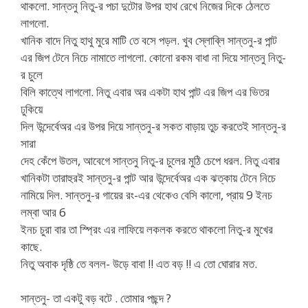
থাকলো. সান্তনু নিতু-র পচা দুটোর উপর হাথ রেখে নিজের দিকে ঠেলতে
লাগলো.
খানিক বাদে নিতু হাথু মুরে মাটি তে বসে পড়ল. খুব স্লোব্লি সান্তনু-র পান্ট
এর জিপ টেনে নিচে নামাতে লাগলো. কোনো রকম বাধা না দিয়ে সান্তনু নিতু-
র চুলে
বিলি কাত্থে লাগলো. নিতু এবার অর একটা হাথ পান্ট এর জিপ এর ভিতর
ঢুকিয়ে
দিল উন্দের্বেঅর এর উপর দিয়ে সান্তনু-র সকত বাড়ায় তুচ করতেই সান্তনু-র
সারা
দেহ কেঁপে উতল, আবেগে সান্তনু নিতু-র চুলের মুঠি চেপে ধরল. নিতু এবার
খানিকটা তারাহুরই সান্তনু-র পান্ট আর উন্দের্বেঅর এক ঝত্কায় টেনে নিচে
নামিয়ে দিল. সান্তনু-র গায়ের রং-এর থেকেও বেসি কালো, প্রায় 9 ইনচ
লম্বা আর 6
ইনচ চুরা বার তা স্প্রিং এর লাফিয়ে লকলক করতে থাকলো নিতু-র মুখের
কাছে.
নিতু অবাক দৃষ্ঠি তে বলল- উড়ে বাবা !! এত বড় !! এ তো ঘোরার মত.
সান্তনু- তা একটু বড় বটে . তোমার পছন্দ ?