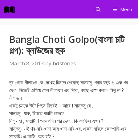
Skip
Menu
to
content
Bangla Choti Golpo(বাংলা চটি
গল্প): ব্লাউজের হুক
March 8, 2013
by
bdstories
দূর থেকে নীলাঞ্জন কে দেখেই চিনতে পেরেছে সান্তনু. প্রায় বছর 6 এক পর
দেখা. নিজেই এগিয়ে গেল নীলাঞ্জন এর দিকে, কাছে এসে বলল- নিলু না ?
নীলাঞ্জন
একটু চমকে উটে পিছন ফিরেই – আরে ! সান্তনু যে .
সান্তনু- যাক, চিনতে পারলি তাহলে.
নিলু- হা , সাতটি !! অনেকদিন পর দেখা , কি করছিস এখন ?
সান্তনু- ওই থর-বরি-খাড়া আর খাড়া-বরি-থর. একটা মবিলে কোম্পানি-এর
মার্কেটিং এ আছি. আর তুই ?