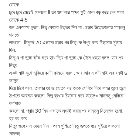
তোকে
চুদে চুদে মেরেই ফেলবো !! তর গুধ আর পদের ফুট এমন বড় করে দেব শালা
তোকে 4-5
জন একসাথে চুদবে. নিতু কোনো উত্তর দিল না . চড়ার উত্তেজনায় সান্তনু
ঘামতে
লাগলো . মিনুতে 20 এভাভে চড়ার পর নিতু কে উপুর করে বিছানায় সুইয়ে
দিল.
নিতু-র পা দুটো ফাঁক করে হাথ দিয়ে পা দুটো কে টেনে ধরতে বলল. তার পর
নিতুর
একট মাই মুখে ডুকিয়ে বনটা কামড়ে ধরল , আর আর একটা মাই এর বনটা দু
আঙ্গুল
দিয়ে চিপে ধরল. তারপর গুধের ভেতর বার তাকে সেধিয়ে দিয়ে কমর তুলে তুলে
ঠাপাতে আরম্ভ করলো. নিতু ব্যথায় চিত্কার করে উত্লেও সান্তনু সেদিকে
কর্ণপাত
করলো না. প্রায় 30 মিন এভাভে লড়াই করার পর সান্তনু নিস্তেজ হলো.
হর হর করে
নিতুর গুধে মাল ফেলে দিল . পরম খুশিতে নিতু জপতে ধরে সুইয়ে থাকলো
সান্তনু