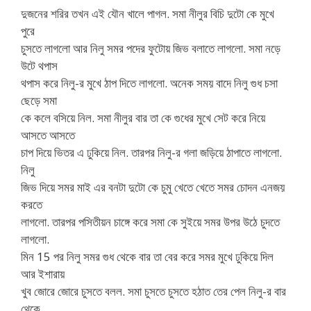
দুজনের শরির তখন এই যৌন খালে পাগল. সমা নীলুর বিচি দুটো কে মুখে
পুরে
চুসতে লাগলো আর নিলু সমর পদের ফুটোয় জিভ বলাতে লাগলো. সমা নড়ে
উটে থপাস
থপাস করে নিলু-র মুখে ঠাপ দিতে লাগলো. অনেক সময় বাদে নিলু গুধ চসা
ছেড়ে সমা
কে কলে বসিয়ে নিল. সমা নীলুর বার তা কে গুধের মুখে সেট করে নিয়ে
আসতে আসতে
চাপ দিয়ে ভিতর এ ঢুকিয়ে নিল. তারপর নিলু-র গলা জড়িয়ে ঠাপাতে লাগলো.
নিলু
জিভ দিয়ে সমর মাই এর বনটা দুটো কে চুমু খেতে খেতে সমর চোদন এনজয়
করতে
লাগলো. তারপর পসিতীয়ন চাঙ্গে করে সমা কে সুইয়ে সমর উপর উঠে চুদতে
লাগলো.
মিন 15 পর নিলু সমর গুধ থেকে বার তা বের করে সমর মুখে ঢুকিয়ে দিল
আর ইশারায়
খুব জোরে জোরে চুসতে বলল. সমা চুসতে চুসতে হঠাত তের পেল নিলু-র বার
থেকে