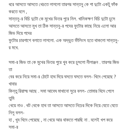
ধরে আসতে আসতে খেচতে লাগলো তারপর সান্তনু কে পা দুটো একটু ফাঁক
করতে বলে ,
সান্তনু-র বিচি দুটো কে মুখের ভিতর পুরে নিল. খানিকক্ষণ বিচি দুটো চুসে
আসতে আসতে মুখ তা ঠিক সান্তনু-র পদের ফুটোর কাছে নিয়ে এলো আর
জিভ দিয়ে পদের
ফুটোর চারপাশে বলাতে লাগলো. এক অদ্ভুত ফীলিংস হতে থাকলো সান্তনু-
র মধে.
সমা-র জিভ তা কে মুখের ভিতর পুরে খুব করে চুসলো নীলাঞ্জন . তারপর জিভ
তা
বের করে নিয়ে সমা-র ঠোটে হাথ দিয়ে ঘসতে ঘসতে বলল- খিদে পেয়েছে ?
খাবার
কিন্তু রিয়াদ্য় আছে . সমা আবেঘ মাখানো সুরে বলল- তোমার খিদে পেলে
তুমি
খেয়ে নাও . থট থেকে হাথ তা আসতে আসতে নিচের দিকে নিয়ে যেতে যেতে
নিলু বলল-
হা , খুব খিদে পেয়েছে , না খেয়ে আর থাকতে পারছি না . বলেই খপ করে
সমা-র