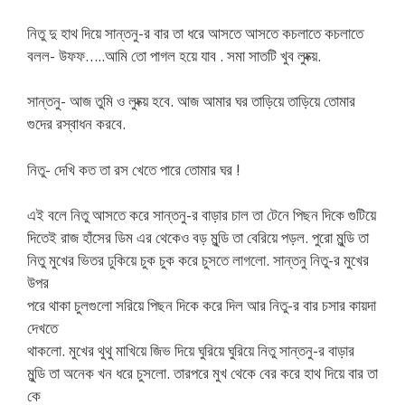
নিতু দু হাথ দিয়ে সান্তনু-র বার তা ধরে আসতে আসতে কচলাতে কচলাতে
বলল- উফফ…..আমি তো পাগল হয়ে যাব . সমা সাতটি খুব লুচ্ক্য়.
সান্তনু- আজ তুমি ও লুচ্ক্য় হবে. আজ আমার ঘর তাড়িয়ে তাড়িয়ে তোমার
গুদের রস্বাধন করবে.
নিতু- দেখি কত তা রস খেতে পারে তোমার ঘর !
এই বলে নিতু আসতে করে সান্তনু-র বাড়ার চাল তা টেনে পিছন দিকে গুটিয়ে
দিতেই রাজ হাঁসের ডিম এর থেকেও বড় মুন্ডি তা বেরিয়ে পড়ল. পুরো মুন্ডি তা
নিতু মুখের ভিতর ঢুকিয়ে চুক চুক করে চুসতে লাগলো. সান্তনু নিতু-র মুখের
উপর
পরে থাকা চুলগুলো সরিয়ে পিছন দিকে করে দিল আর নিতু-র বার চসার কায়দা
দেখতে
থাকলো. মুখের থুথু মাখিয়ে জিভ দিয়ে ঘুরিয়ে ঘুরিয়ে নিতু সান্তনু-র বাড়ার
মুন্ডি তা অনেক খন ধরে চুসলো. তারপরে মুখ থেকে বের করে হাথ দিয়ে বার তা
কে