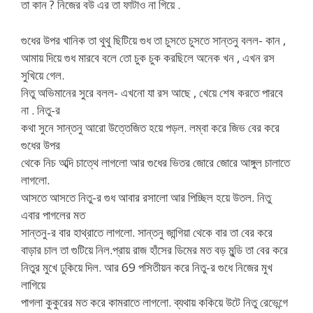
তা কান ? নিজের বউ এর তা ফাটাও না গিয়ে .
গুধের উপর খানিক তা থুথু ছিটিয়ে গুধ তা চুসতে চুসতে সান্তনু বলল- কান ,
আমায় দিয়ে গুধ মারবে বলে তো চুক চুক করছিলে অনেক খন , এখন রস
সুখিয়ে গেল.
নিতু অভিমানের সুরে বলল- এখনো যা রস আছে , খেয়ে শেষ করতে পারবে
না . নিতু-র
কথা সুনে সান্তনু আরো উত্তেজিত হয়ে পড়ল. লম্বা করে জিভ বের করে
গুধের উপর
থেকে নিচ অব্দি চাত্থে লাগলো আর গুধের ভিতর জোরে জোরে আঙ্গুল চালাতে
লাগলো.
আসতে আসতে নিতু-র গুধ আবার রসালো আর পিচ্ছিল হয়ে উতল. নিতু
এবার পাগলের মত
সান্তনু-র বার হাথ্রাতে লাগলো. সান্তনু জান্গিয়া থেকে বার তা বের করে
বাড়ার চাল তা গুটিয়ে নিল.প্রায় রাজ হাঁসের ডিমের মত বড় মুন্ডি তা বের করে
নিতুর মুখে ঢুকিয়ে দিল. আর 69 পসিতীয়ন করে নিতু-র গুধে নিজের মুখ
লাগিয়ে
পাগলা কুকুরের মত করে কামরাতে লাগলো. ব্যথায় ককিয়ে উটে নিতু রেভেন্গে