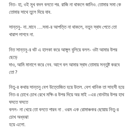
নিত- হা, ওই মুখ বদল বলতে পর. রাজি না থাকলে জানিও. তোমার সমা কে
তোমার সাথে তুলে দিয়ে যাব.
সান্তনু- না..মানে ….সমা-র আপত্তি না থাকলে, নতুন স্বাদ পেতে তো
খারাপ লাগবে না.
নিত সান্তনু-র থট এ হালকা করে আঙ্গুল বুলিয়ে বলল- ওটা আমার উপর
ছেড়ে
দাও, আমি মানাগে করে নেব. আগে বল আমার স্বাদ তোমায় সন্তুষ্ট করবে
তো ?
নিতু-র কথায় সান্তনু বেশ উত্তেজিত হয়ে উতল. বেশ খানিক তা সাহসী হয়ে
নিত-র চোখে চোখ রেখে মক্ষি-র উপর দিয়ে অর মাই –এর বোনটার উপর হাথ
ঘসতে ঘসতে
বলল- না খেয়ে তো বলতে পারব না . ওরম এক রোমাঞ্চকর ছোয়ায় নিতু-র
চোখ অধ্বঝা
হয়ে এলো.