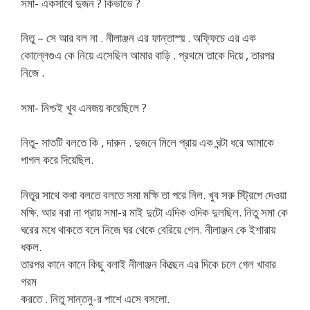
সমা- একসাথে দুজন ? কিভাভে ?
নিতু – সে আর বল না . নীলাঞ্জন এর ফান্তাস্য় . অফ্ফিচে এর এক
কোল্লেগুএ কে নিয়ে এসেছিল আমার বাড়ি . প্রথমে তাকে দিয়ে , তারপর
নিজে .
সমা- নিশ্চই খুব এনজয় করেছিলে ?
নিতু- সাতটি বলতে কি , দারুন . দুজনে মিলে প্রায় এক ঘন্টা ধরে আমাকে
পাগল করে দিয়েছিল.
নিতুর সাথে কথা বলতে বলতে সমা মক্ষি তা পরে নিল. খুব সরু স্ট্রিপে দেওয়া
মক্ষি. আর বরা না প্রায় সমা-র মাই দুটো এদিক ওদিক দুলছিল. নিতু সমা কে
ঘরের মধে থাকতে বলে নিজে ঘর থেকে বেরিয়ে গেল. নীলাঞ্জন কে ইশারায়
ধকল.
তারপর কানে কানে কিছু বলাই নীলাঞ্জন কিত্ছেন এর দিকে চলে গেল খাবার
গরম
করতে . নিতু সান্তনু-র পাশে এসে বসলো.