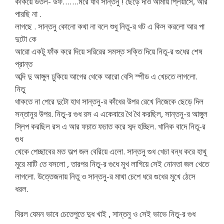
ককিয়ে উতল- উফ…….মরে যাব সান্তনু ! ছেড়ে দাও আমায় প্লিয়াসে, আর
পারছি না .
লাগছে . সান্তনু কোনো কথা না বলে শুধু নিতু-র থট এ কিস করলো আর পা
দুটো কে
আরো একটু ফাঁক করে দিয়ে সরিরের সমস্ত সক্তি দিয়ে নিতু-র গুধের শেষ
প্রান্ত
অব্দি দু আঙ্গুল ঢুকিয়ে আগের থেকে আরো বেসি স্পীড এ খেচতে লাগলো.
নিতু
থাকতে না পেরে দুটো হাথ সান্তনু-র কাঁধের উপর রেখে নিজেকে ছেড়ে দিল
সন্তানুর উপর. নিতু-র গুধ রস এ একেবারে থৈ থৈ করছিল, সান্তনু-র আঙ্গুল
স্লিপ করছিল রস এ আর ফচাত ফচাত করে সব্দ হচ্ছিল. খানিক বাদে নিতু-র
গুধ
থেকে পেচ্ছাবের মত অল্প জল বেরিয়ে এলো. সান্তনু গুধ খেচা বন্ধ করে হাথু
মুরে মাটি তে বসলো , তারপর নিতু-র গুধে মুখ লাগিয়ে সেই নোনতা জল খেতে
লাগলো. উত্তেজনায় নিতু ও সান্তনু-র মাথা চেপে ধরে গুধের মুখে ঠেসে
ধরল.
বিরল যেমন ভাবে চেতেপুতে দুধ খাই , সান্তনু ও সেই ভাভে নিতু-র গুধ