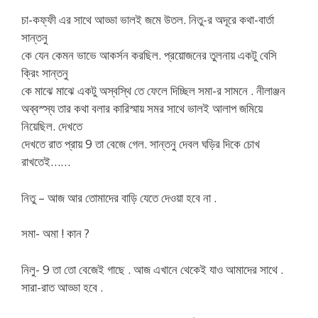
চা-কফ্ফী এর সাথে আড্ডা ভালই জমে উতল. নিতু-র অদূরে কথা-বার্তা
সান্তনু
কে যেন কেমন ভাভে আকর্সন করছিল. প্রয়োজনের তুলনায় একটু বেসি
ক্রিং সান্তনু
কে মাঝে মাঝে একটু অস্বস্থি তে ফেলে দিচ্ছিল সমা-র সামনে . নীলাঞ্জন
অব্বস্স্য তার কথা বলার কারিস্মায় সমর সাথে ভালই আলাপ জমিয়ে
নিয়েছিল. দেখতে
দেখতে রাত প্রায় 9 তা বেজে গেল. সান্তনু দেবল ঘড়ির দিকে চোখ
রাখতেই……
নিতু – আজ আর তোমাদের বাড়ি যেতে দেওয়া হবে না .
সমা- অমা ! কান ?
নিলু- 9 তা তো বেজেই গাছে . আজ এখানে থেকেই যাও আমাদের সাথে .
সারা-রাত আড্ডা হবে .