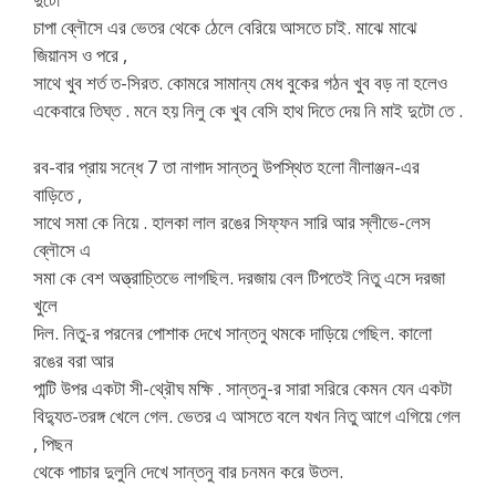
চাপা ব্লৌসে এর ভেতর থেকে ঠেলে বেরিয়ে আসতে চাই. মাঝে মাঝে
জিয়ানস ও পরে ,
সাথে খুব শর্ত ত-সিরত. কোমরে সামান্য মেধ বুকের গঠন খুব বড় না হলেও
একেবারে তিঘ্ত . মনে হয় নিলু কে খুব বেসি হাথ দিতে দেয় নি মাই দুটো তে .
রব-বার প্রায় সন্ধে 7 তা নাগাদ সান্তনু উপস্থিত হলো নীলাঞ্জন-এর
বাড়িতে ,
সাথে সমা কে নিয়ে . হালকা লাল রঙের সিফ্ফন সারি আর স্লীভে-লেস
ব্লৌসে এ
সমা কে বেশ অত্ত্রাচ্তিভে লাগছিল. দরজায় বেল টিপতেই নিতু এসে দরজা
খুলে
দিল. নিতু-র পরনের পোশাক দেখে সান্তনু থমকে দাড়িয়ে গেছিল. কালো
রঙের বরা আর
পান্টি উপর একটা সী-থ্রৌঘ মক্ষি . সান্তনু-র সারা সরিরে কেমন যেন একটা
বিদ্যুত-তরঙ্গ খেলে গেল. ভেতর এ আসতে বলে যখন নিতু আগে এগিয়ে গেল
, পিছন
থেকে পাচার দুলুনি দেখে সান্তনু বার চনমন করে উতল.