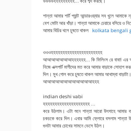
উউউউহহহহহহহহহ… করে শব্দ করছে।
শান্তা আমার শার্ট প্যান্ট আন্ডারওয়্যার সব খুলে আমাকে
বেশ মোটা আর খাঁড়া। শান্তা আমাকে চেয়ারে বসিয়ে ও নিজ
আমার বিচির থলে চুষতে থাকল
kolkata bengali g
bangladeshi magi photos
ওওওহহহহহহহহহহহহহহহহহহহহহহ
আআআআআআআহহহহহহ… কি ফিলিংস রে বাবা! এর আগে ক
নিজে এক্সপার্ট মাগীদের মত করে আমার বাড়াকে সোহাগ কর
দিল। মুখ গোল করে চুষতে থাকল আমার আখাম্বা বাড়াটা।
আআআআআআআআআআআআহহহ
indian deshi vabi
হহহহহহহহহহহহহহহহহহহহ …
করে উঠলাম। এটা শুনে শান্তা আরো উৎসাহে আমার বাড়
চকচকে করে দিল। এবার আমি ফ্লোরে বসলাম শান্তা উঠ
গুদটা আমার চোখের সামনে ভেসে উঠল।