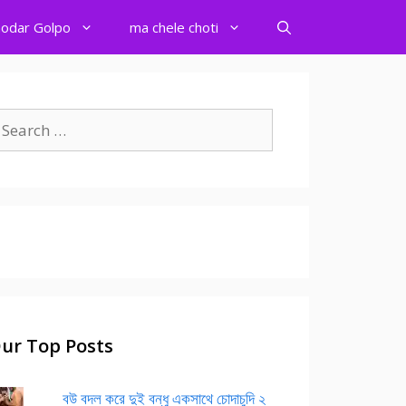
odar Golpo
ma chele choti
earch
r:
ur Top Posts
বউ বদল করে দুই বন্ধু একসাথে চোদাচুদি ২