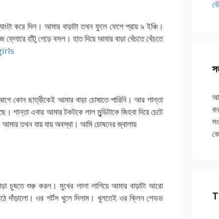
বৌ
 ন্যাংটা করে দিল। আমার বাড়াটা তখন ফুলে ফেপে প্রায় ৯ ইঞ্চি।
ে ফ্লোরে হাঁটু গেড়ে বসল। হাত দিয়ে আমার বাড়া খেঁচতে খেঁচতে
irls
সত
আপ
োন ছাত্রীকেই আমার বাড়া চোষাতে পারিনি। আর শান্তা
কর
ছে। শান্তা এবার আমার টকটকে লাল মুন্ডিটাকে জিহবা দিয়ে চেটে
সং
 আমার তখন যায় যায় অবস্থা। আমি চোষনের জ্বালায়
কে
া চুষতে শুরু করল। মুখের লালা লাগিয়ে আমার বাড়াটা আরো
T
ে দাঁড়ালো। ওর শর্টস খুলে দিলাম। খুলতেই ওর ক্লিন শেভড