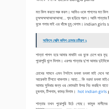
মত কিস করতে শুরু করল। আমিও ওকে পাগলের মত কি
চুম্মম্মম্মম্মাআআআআ… শব্দ ছড়িয়ে পরল। আমি শান্তার 
বুকে গলায় মাই এর খাঁজে চুমু খেলাম। indian girls
অফিসে সেক্সি কলিগ চোদার চটিগল্প ২
শান্তা পাগল হয়ে আমার মাথাটা ওর বুকে চেপে ধরে ম
পুরোপুরি খুলে দিলাম। এরপর শান্তার দু’পা আমার দুইদিকে
চোখের সামনে এমন টসটসে ডবকা ডবকা মাই দেখে আমা
আরেকটা টিপতে থাকলাম। আহা… কি নরম! ডবকা মাইএর মা
আমার সুবিধার জন্য ওর কোমরটা উপর নিচ করছিল যাত
চুষলাম, টিপলাম, কামড় দিলাম।
hot indian girls
p
শান্তার তখন পুরোপুরি উঠে গেছে। কামুক মাগী