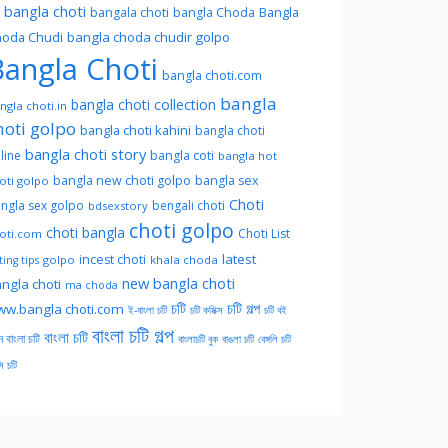
l bangla choti
Bangla
bangala choti
bangla Choda
oda Chudi
bangla choda chudir golpo
angla Choti
bangla choti.com
bangla
bangla choti collection
ngla choti.in
hoti golpo
bangla choti kahini
bangla choti
bangla choti story
line
bangla coti
bangla hot
bangla new choti golpo
bangla sex
oti golpo
Choti
ngla sex golpo
bengali choti
bdsexstory
choti golpo
choti bangla
Choti List
oti.com
latest
incest choti
golpo
khala choda
ing tips
new bangla choti
ngla choti
ma choda
চটি
চটি গল্প
w.bangla choti.com
ই-বাংলা চটি
চটি কমিক্স
চটি বই
বাংলা চটি গল্প
বাংলা চটি
ন বাংলা চটি
বাংলাচটি বুক
বাঙলা চটি
বেঙ্গলি চটি
সি চটি