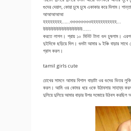
গুদের দেয়াল, কোয়া চুষে চুষে একাকার করে দিলাম। শান্
আআআআআ
হহহহহহহহ……ওওওওওওওওহহহহহহহহহহহ…
উউউউউউউউউউউউউউউ……
করতে লাগল। প্রায় ১০ মিনিট টানা গুদ চুষলাম। এর
দুইদিকে ছড়িয়ে দিল। গুদটা আমার ৯ ইঞ্চি বাড়ার সাথে
গ্রাস করল।
tamil girls cute
চোখের সামনে আমার বিশাল বাড়াটা ওর গুদের ভিতর লুক
করল। আমি ওর কোমর ধরে ওকে উঠাবসায় সাহায্য করল
দুলিয়ে দুলিয়ে আমার বাড়ার উপর সজোরে উঠবস করছিল আ