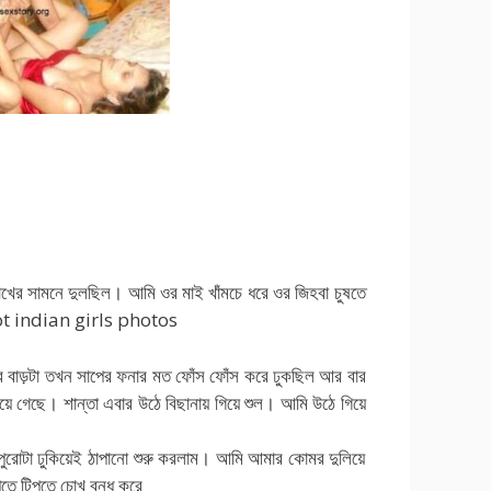
োখের সামনে দুলছিল। আমি ওর মাই খাঁমচে ধরে ওর জিহবা চুষতে
ম। hot indian girls photos
ার বাড়টা তখন সাপের ফনার মত ফোঁস ফোঁস করে ঢুকছিল আর বার
়ে গেছে। শান্তা এবার উঠে বিছানায় গিয়ে শুল। আমি উঠে গিয়ে
ে পুরোটা ঢুকিয়েই ঠাপানো শুরু করলাম। আমি আমার কোমর দুলিয়ে
িপতে টিপতে চোখ বন্ধ করে