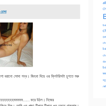
al
Ch
 চোদা
B
ba
c
on
ch
ba
ch
dat
ba
ww
া ধরানো সোদা গন্ধ। জিহবা দিয়ে ওর ক্লিটরিসটা চুশতে শুরু
নতু
সেক্
হহহমমমমম…… করে উঠল। নিজের
 ঢুকিয়ে দিল। আমি ওর পাছা টিপতে টিপতে গুদ চুষতে থাকলাম।