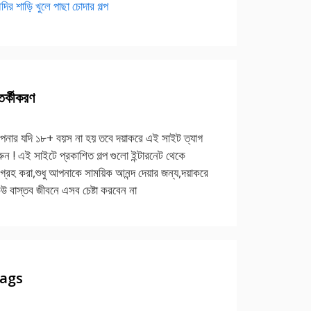
দির শাড়ি খুলে পাছা চোদার গল্প
র্কীকরণ
নার যদি ১৮+ বয়স না হয় তবে দয়াকরে এই সাইট ত্যাগ
ুন ! এই সাইটে প্রকাশিত গল্প গুলো ইন্টারনেট থেকে
গ্রহ করা,শুধু আপনাকে সাময়িক আনন্দ দেয়ার জন্য,দয়াকরে
উ বাস্তব জীবনে এসব চেষ্টা করবেন না
ags