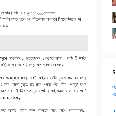
স করলাম। সারা ঘরে চুমমমমহহহহহহহহহ…
টি শার্টটা উপরে তুলে ওর মাইজোড়া ভালকরে টিপতে টিপতে ওর
 story
ৃদু স্বরে আহহমম… উহুহুহুমমম… করতে লাগল। আমি টি শার্টটা
 ছড়িয়ে দিয়ে ওর মাইজোড়া সামনে নিয়ে আসলাম।
R
র অবস্থা খারাপ। একটা মাইএর বোঁটা চুষতে শুরু করলাম।
ঝে কালো বৃত্ত, তার মাঝে শক্ত খাঁড়া বোঁটা। শান্তা তখন
বউ
ে আমি ওর মাই ঠিক মত চুষতে পারি। মাই অদল বদল করে আমি
বউ
anu story
মা
দের মত আমার চোষন মর্দন কামরের সাথে সাথে আহহহহহ…
ma