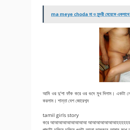
ma meye choda মা ও সুন্দরী মেয়েকে একসাথে
আমি ওর দু’পা ফাঁক করে ওর গুদে মুখ দিলাম। একটা নেশ
করলাম। শান্তা বেশ জোরেশব্দ
tamil girls story
করে আআআআআআআআআ আআআআআআআহহহহহহহহহহ
পাছাটা দুলিয়ে দুলিয়ে গুদটা আরো ভালকরে আমার মুখে