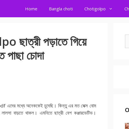
Home
Bangla choti
Chotigolpo
Ch
 ছাত্রী পড়াতে গিয়ে
S
fo
তে পাছা চোদা
, choda chudir golpo , indian college girls
Bangla Choti
 এদের মধ্যে অনেককেই চুদেছি। কিন্তু এর মত সেক্স বোম
O
 লালসা বাড়তে থাকল। এমনিতে ছাত্রী বেশ কঞ্জারভেটিভ।