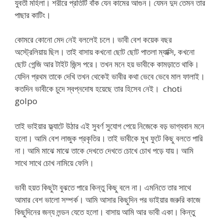
যুবতী মহিলা। শরীরে প্রতিটি বাঁক যেন কামের আগুন। যেমন দুদ তেমন তার
পাছার কাটিং।
কোমরে কোনো মেদ নেই বললেই চলে। ভাবী বেশ কয়েক বছর
অস্ট্রেলিয়ায় ছিল। তাই বাসায় কখনো ছোট ছোট পাতলা ম্যাক্সি, কখনো
ছোট গেন্জি আর টাইট জিন্স পরে। তখন মনে হয় ভাবীকে কামড়াতে থাকি।
যেদিন প্রথম তাকে দেখি তখন থেকেই ভাবীর কথা ভেবে ভেবে মাল ফালাই।
কতদিন ভাবীকে চুদে স্বপ্নদোষ হয়েছে তার হিসেব নেই। choti
golpo
তাই ভাইয়ার ফ্ল্যাটে উঠার এই সুবর্ণ সুযোগ পেয়ে নিজেকে বড় ভাগ্যবান মনে
হলো। আমি বেশ লাজুক প্রকৃতির। তাই ভাবীকে মুখ ফুটে কিছু বলতে পারি
না। আমি মাঝে মাঝে তাকে দেখতে দেখতে চোখে চোখ পড়ে যায়। আমি
সাথে সাথে চোখ নামিয়ে ফেলি।
ভাবী হয়ত কিছুটা বুঝতে পারে কিন্তু কিছু বলে না। এমনিতে তার সাথে
আমার বেশ ভালো সম্পর্ক। আমি আসার কিছুদিন পর ভাইয়ার জরুরি কাজে
কিছুদিনের জন্য লন্ডন যেতে হলো। বাসায় আমি আর ভাবী একা। কিন্তু