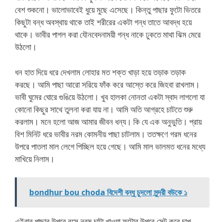
বেশ শুকনো। ভালোভাবেই ধুয়ে মুছে এসেছে। কিন্তু পাছার ফুটো ভিতরে
কিছুটা বন্ধ অবস্থায় থাকে তাই শরীরের একটা গন্ধ তাতে আবদ্ধ হয়ে
থাকে। ভাবীর পাগল করা যৌনবেদনাময়ী গন্ধ নাকে ঢুকতে মাথা ঝিম মেরে
উঠলো।
ধন হাত দিয়ে ধরে দেখলাম লোহার মত শক্ত খাড়া হয়ে তড়াক তড়াক
করছে। আমি পাছা আরো সরিয়ে ফাঁক করে আস্তে করে জিহবা রাখলাম।
ভাবী ঘুমের ঘোরে গুঙিয়ে উঠলো। খুব হালকা নোনতা একটা স্বাদ লাগলো যা
কোনো কিছুর সাথে তুলনা করা যায় না। আমি অতি আগ্রহে চাটতে শুরু
করলাম। মনে হলো আজ আমার জীবন ধন্য। কি যে এক অনুভুতি। প্রায়
বিশ মিনিট ধরে ভাবীর নরম কোমনীয় পাছা চাটলাম। ততক্ষণে গরম ধনের
উপরে পাতলা মাল লেগে পিচ্ছিল হয়ে গেছে। আমি মাল ভালমত ধনের মধ্যে
মাখিয়ে নিলাম।
bondhur bou choda বিদেশী বন্ধু চুদলো সুন্দরী বউকে ১
এইবার পাছার উপরে বসে নরম চাটা খাওয়া ফুটোর উপরে সেট করে চাপ