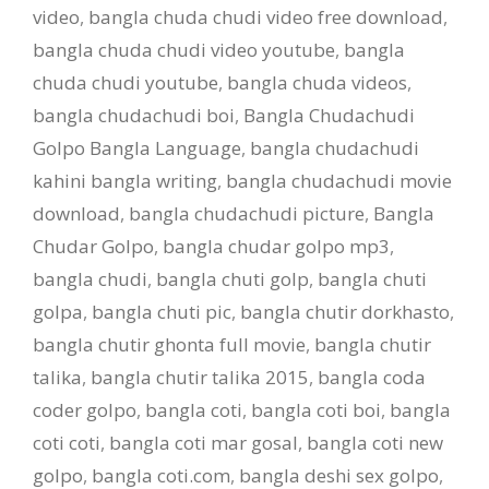
video
,
bangla chuda chudi video free download
,
bangla chuda chudi video youtube
,
bangla
chuda chudi youtube
,
bangla chuda videos
,
bangla chudachudi boi
,
Bangla Chudachudi
Golpo Bangla Language
,
bangla chudachudi
kahini bangla writing
,
bangla chudachudi movie
download
,
bangla chudachudi picture
,
Bangla
Chudar Golpo
,
bangla chudar golpo mp3
,
bangla chudi
,
bangla chuti golp
,
bangla chuti
golpa
,
bangla chuti pic
,
bangla chutir dorkhasto
,
bangla chutir ghonta full movie
,
bangla chutir
talika
,
bangla chutir talika 2015
,
bangla coda
coder golpo
,
bangla coti
,
bangla coti boi
,
bangla
coti coti
,
bangla coti mar gosal
,
bangla coti new
golpo
,
bangla coti.com
,
bangla deshi sex golpo
,