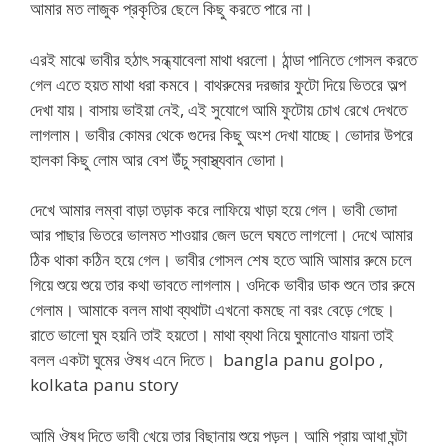
আমার মত লাজুক প্রকৃতির ছেলে কিছু করতে পারে না।
এরই মাঝে ভাবীর হঠাৎ সন্ধ্যাবেলা মাথা ধরলো। ঠান্ডা পানিতে গোসল করতে
গেল এতে হয়ত মাথা ধরা কমবে। বাথরুমের দরজার ফুটো দিয়ে ভিতরে অল্প
দেখা যায়। বাসায় ভাইয়া নেই, এই সুযোগে আমি ফুটোয় চোখ রেখে দেখতে
লাগলাম। ভাবীর কোমর থেকে গুদের কিছু অংশ দেখা যাচ্ছে। ভোদার উপরে
হালকা কিছু লোম আর বেশ উঁচু স্বাস্থ্যবান ভোদা।
দেখে আমার লম্বা বাড়া তড়াক করে লাফিয়ে খাড়া হয়ে গেল। ভাবী ভোদা
আর পাছার ভিতরে ভালমত শাওয়ার জেল ডলে ঘষতে লাগলো। দেখে আমার
ঠিক থাকা কঠিন হয়ে গেল। ভাবীর গোসল শেষ হতে আমি আমার রুমে চলে
গিয়ে শুয়ে শুয়ে তার কথা ভাবতে লাগলাম। ওদিকে ভাবীর ডাক শুনে তার রুমে
গেলাম। আমাকে বলল মাথা ব্যথাটা এখনো কমছে না বরং বেড়ে গেছে।
রাতে ভালো ঘুম হয়নি তাই হয়তো। মাথা ব্যথা নিয়ে ঘুমানোও যায়না তাই
বলল একটা ঘুমের ঔষধ এনে দিতে। bangla panu golpo ,
kolkata panu story
আমি ঔষধ দিতে ভাবী খেয়ে তার বিছানায় শুয়ে পড়ল। আমি প্রায় আধা ঘন্টা