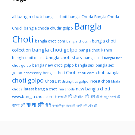
all bangla choti
Bangla Choda
bangala choti
bangla Choda
Bangla
Chudi
bangla choda chudir golpo
Choti
bangla choti
bangla choti.com
bangla choti.in
bangla choti golpo
collection
bangla choti kahini
bangla choti story
bangla choti online
bangla coti
bangla hot
bangla new choti golpo
bangla sex
bangla sex
choti golpo
Choti
choti bangla
golpo
bengali choti
bdsexstory
choti.com
choti golpo
Choti List
incest choti
golpo
khala
dating tips
new bangla choti
latest bangla choti
choda
ma choda
চটি
চটি গল্প
www.bangla choti.com
নতুন বাংলা চটি
ই-বাংলা চটি
চটি কমিক্স
চটি বই
বাংলা চটি গল্প
বাংলা চটি
বাংলাচটি বুক
বাঙলা চটি
বেঙ্গলি চটি
সেক্সি চটি