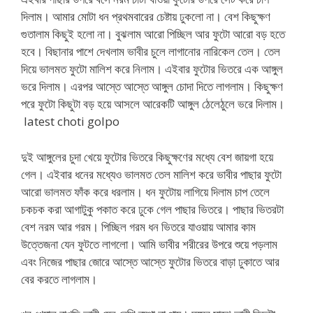
দিলাম। আমার মোটা ধন প্রথমবারের চেষ্টায় ঢুকলো না। বেশ কিছুক্ষণ
গুতালাম কিছুই হলো না। বুঝলাম আরো পিচ্ছিল আর ফুটো আরো বড় হতে
হবে। বিছানার পাশে দেখলাম ভাবীর চুলে লাগানোর নারিকেল তেল। তেল
দিয়ে ভালমত ফুটো মালিশ করে নিলাম। এইবার ফুটোর ভিতরে এক আঙ্গুল
ভরে দিলাম। এরপর আস্তে আস্তে আঙ্গুল চোদা দিতে লাগলাম। কিছুক্ষণ
পরে ফুটো কিছুটা বড় হয়ে আসলে আরেকটি আঙ্গুল ঠেলেঠুলে ভরে দিলাম।
latest choti golpo
দুই আঙ্গুলের চুদা খেয়ে ফুটোর ভিতরে কিছুক্ষণের মধ্যে বেশ জায়গা হয়ে
গেল। এইবার ধনের মধ্যেও ভালমত তেল মালিশ করে ভাবীর পাছার ফুটো
আরো ভালমত ফাঁক করে ধরলাম। ধন ফুটোয় লাগিয়ে দিলাম চাপ তেলে
চকচক করা আগাটুকু পকাত করে ঢুকে গেল পাছার ভিতরে। পাছার ভিতরটা
বেশ নরম আর গরম। পিচ্ছিল গরম ধন ভিতরে যাওয়ায় আমার কাম
উত্তেজনা যেন ফুটতে লাগলো। আমি ভাবীর শরীরের উপরে শুয়ে পড়লাম
এবং নিজের পাছার জোরে আস্তে আস্তে ফুটোর ভিতরে বাড়া ঢুকাতে আর
বের করতে লাগলাম।