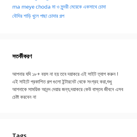
ma meye choda মা ও সুন্দরী মেয়েকে একসাথে চোদা
বৌদির শাড়ি খুলে পাছা চোদার গল্প
সতর্কীকরণ
আপনার যদি ১৮+ বয়স না হয় তবে দয়াকরে এই সাইট ত্যাগ করুন !
এই সাইটে প্রকাশিত গল্প গুলো ইন্টারনেট থেকে সংগ্রহ করা,শুধু
আপনাকে সাময়িক আনন্দ দেয়ার জন্য,দয়াকরে কেউ বাস্তব জীবনে এসব
চেষ্টা করবেন না
Tags