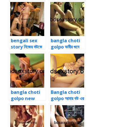
পাছায় জোর করে ঠাপ
জোর করে বোনের পাছা
মারা শুরু করলাম
চুদলাম
bengali sex
bangla choti
story নিজের বউকে
golpo ভাবীর গুদে
চুদতে দেখলাম অফিস
আমার টনটনে ধোন এক
পার্টিতে
চাপ এ ঢুকিয়ে দিলাম
bangla choti
Bangla choti
golpo new
golpo আমার বউ এর
বন্ধুকে সাথে নিয়ে বড়
শাড়ি খুলে জোর করে
আপুকে জোর করে
পাছা চুদতে লাগলো
চুদলাম