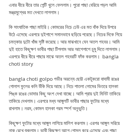
এবার ধীরে ধীরে তার পেন্টি খুলে ফেললাম। পুরো পাছা বেরিয়ে পড়ল আমি
মন্ত্রমুগ্ধের মত দেখতে লাগলাম।
কি সাংঘাতিক পাছা মাইরি। কোমরের নিচে ঢেউ এর মত বাঁক দিয়ে উপরে
উঠে এসেছে এরপরে দুইপাশে সমানভাবে ছড়িয়ে পরেছে। নিচের দিকে গিয়ে
চমত্কার দুটো খাঁজ সৃষ্টি করেছে। আর মাঝখানে যেন অতল গহবর। আমি
দুই হাতে কিছুক্ষণ ভাবীর পাছা টিপলাম আর আশেপাশে চুমু দিতে লাগলাম।
এরপরে ধীরে ধীরে পাছার মাঝে অতল গহবরটি ফাঁক করলাম। bangla
choti story
bangla choti golpo গভীর অরন্যে ছোট্ট একটুকরো বাদামী রঙের
গোলাপ ফুলের কলি উঁকি দিয়ে আছে। নিচে পাতলা লোমের ভিতরে হালকা
পিঙ্ক রঙের ভোদার কিছু অংশ দেখা যাচ্ছে। আমি প্রায় দুই মিনিট তাকিয়ে
তাকিয়ে দেখলাম। এরপরে মধ্য আঙ্গুলটি ভাবীর পাছার ফুটোর মধ্যে
রাখলাম। নরম, কোমল হালকা গরম স্পর্শ অনুভুতি।
কিছুক্ষণ ফুটোর মধ্যে আঙ্গুল লাগিয়ে মালিশ করলাম। এরপর আঙ্গুল সরিয়ে
নাক রেখে শুকলাম। ভাবী কিছুক্ষণ আগে গোসল করে এসেছে এবং পাছা