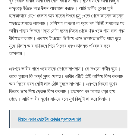
খুব খেয়াল রাখছি ভাবী যেন বেশি ব্যথা না পায়। ঘুমের মাঝে ভাবী কিছুটা
নড়েচড়ে উঠছে আর উহ্ম্ম আহমমম করছে। আমি ভাবীর চুলের মুঠি
হালকাভাবে চেপে ধরলাম আর ঘাড়ের উপরে চুমু খেতে খেতে আস্তে আস্তে
পাছাতে ঠাপাতে লাগলাম। বেশিক্ষণ লাগলো না প্রায় দশ মিনিট ঠাপানোর পর
ভাবীর পাছার ভিতরে শক্ত মোটা ধনের ভিতর থেকে থক থকে গাড় সাদা গরম
বীর্যপাত করলাম। এরপরে টাওয়েল ভিজিয়ে এনে ভালমত ভাবীর পাছা ধুয়ে
মুছে দিলাম আর বাথরুমে গিয়ে নিজের ধনও ভালমত পরিষ্কার করে
আসলাম।
এরপরে ভাবীর পাশে শুয়ে তাকে দেখতে লাগলাম। সে তখনো গভীর ঘুমে।
তাকে ঘুমালে কি অপূর্ব সুন্দর দেখায়। ভাবীর ঠোঁটে ঠোঁট লাগিয়ে কিস করলাম
আর নিচের নরম মোটা লাল ঠোঁট চুষতে লাগলাম। এরপরে জিহবা মুখের
ভিতরে ভরে দিয়ে ফ্রেঞ্চ কিস করলাম। ততক্ষণে ধন আবার খাড়া হয়ে
গেছে। আমি ভাবীর মুখের সামনে বসে মুখ কিছুটা হা করে দিলাম।
বিমানে এয়ার হোস্টেস চোদার গ্রুপসেক্স গল্প