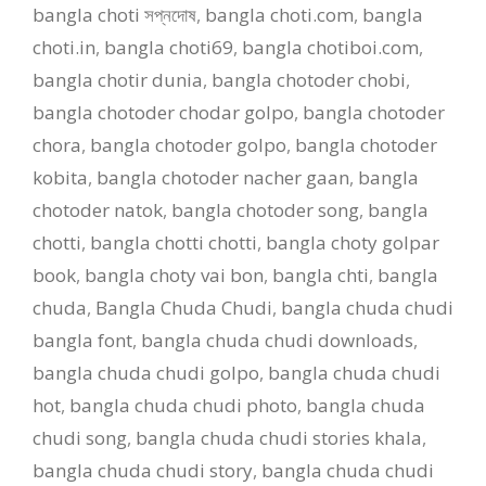
bangla choti সপ্নদোষ
,
bangla choti.com
,
bangla
choti.in
,
bangla choti69
,
bangla chotiboi.com
,
bangla chotir dunia
,
bangla chotoder chobi
,
bangla chotoder chodar golpo
,
bangla chotoder
chora
,
bangla chotoder golpo
,
bangla chotoder
kobita
,
bangla chotoder nacher gaan
,
bangla
chotoder natok
,
bangla chotoder song
,
bangla
chotti
,
bangla chotti chotti
,
bangla choty golpar
book
,
bangla choty vai bon
,
bangla chti
,
bangla
chuda
,
Bangla Chuda Chudi
,
bangla chuda chudi
bangla font
,
bangla chuda chudi downloads
,
bangla chuda chudi golpo
,
bangla chuda chudi
hot
,
bangla chuda chudi photo
,
bangla chuda
chudi song
,
bangla chuda chudi stories khala
,
bangla chuda chudi story
,
bangla chuda chudi