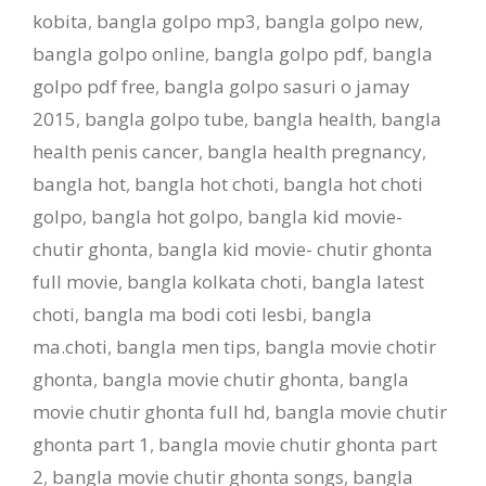
kobita
,
bangla golpo mp3
,
bangla golpo new
,
bangla golpo online
,
bangla golpo pdf
,
bangla
golpo pdf free
,
bangla golpo sasuri o jamay
2015
,
bangla golpo tube
,
bangla health
,
bangla
health penis cancer
,
bangla health pregnancy
,
bangla hot
,
bangla hot choti
,
bangla hot choti
golpo
,
bangla hot golpo
,
bangla kid movie-
chutir ghonta
,
bangla kid movie- chutir ghonta
full movie
,
bangla kolkata choti
,
bangla latest
choti
,
bangla ma bodi coti lesbi
,
bangla
ma.choti
,
bangla men tips
,
bangla movie chotir
ghonta
,
bangla movie chutir ghonta
,
bangla
movie chutir ghonta full hd
,
bangla movie chutir
ghonta part 1
,
bangla movie chutir ghonta part
2
,
bangla movie chutir ghonta songs
,
bangla