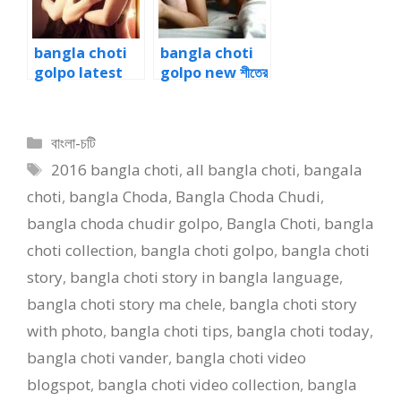
bangla choti
bangla choti
golpo latest
golpo new শীতের
ড্রাইভার জোর করে
রাতে সুমাইয়া কে ডগি
মালিক এর বউ এর পাছা
স্টাইলে গুদ মারতে শুরু
দিয়ে
করলাম
Categories
বাংলা-চটি
Tags
2016 bangla choti
,
all bangla choti
,
bangala
choti
,
bangla Choda
,
Bangla Choda Chudi
,
bangla choda chudir golpo
,
Bangla Choti
,
bangla
choti collection
,
bangla choti golpo
,
bangla choti
story
,
bangla choti story in bangla language
,
bangla choti story ma chele
,
bangla choti story
with photo
,
bangla choti tips
,
bangla choti today
,
bangla choti vander
,
bangla choti video
blogspot
,
bangla choti video collection
,
bangla