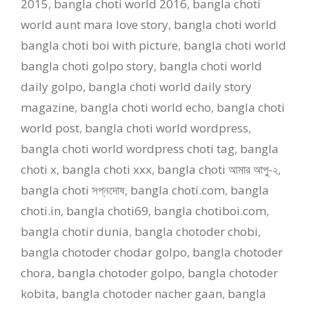
2015
,
bangla choti world 2016
,
bangla choti
world aunt mara love story
,
bangla choti world
bangla choti boi with picture
,
bangla choti world
bangla choti golpo story
,
bangla choti world
daily golpo
,
bangla choti world daily story
magazine
,
bangla choti world echo
,
bangla choti
world post
,
bangla choti world wordpress
,
bangla choti world wordpress choti tag
,
bangla
choti x
,
bangla choti xxx
,
bangla choti আমার আপু-২
,
bangla choti সপ্নদোষ
,
bangla choti.com
,
bangla
choti.in
,
bangla choti69
,
bangla chotiboi.com
,
bangla chotir dunia
,
bangla chotoder chobi
,
bangla chotoder chodar golpo
,
bangla chotoder
chora
,
bangla chotoder golpo
,
bangla chotoder
kobita
,
bangla chotoder nacher gaan
,
bangla