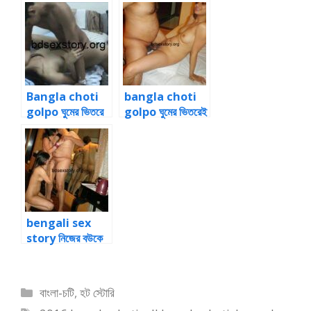
Bangla choti
bangla choti
golpo ঘুমের ভিতরে
golpo ঘুমের ভিতরেই
জোর করে বোনের পাছা
ভাবীর পাছায় জোর করে
চুদলাম
ঢুকিয়ে দিলাম panu
golpo
bengali sex
story নিজের বউকে
চুদতে দেখলাম অফিস
পার্টিতে
Categories
বাংলা-চটি
,
হট স্টোরি