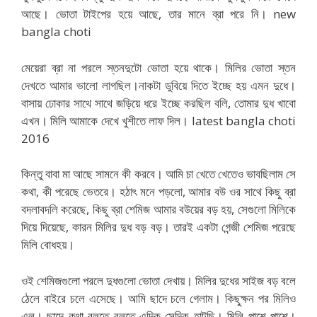
আছে। ভোতা টাইপের হয়ে আছে, তার মানে ব্রা পরে নি। new
bangla choti
মেয়েরা ব্রা না পরলে স্তনদুটো ভোতা হয়ে থাকে। মিলির ভোতা স্তন
দেখতে আমার ভালো লাগছিল।নাকটা ডুবিয়ে দিতে ইচ্ছে হয় এমন দুধে।
বাসায় ঢোকার সাথে সাথে জড়িয়ে ধরে ইচ্ছে করছিল বলি, তোমার দুধ খাবো
এখন। মিলি আমাকে দেখে খুশীতে লাফ দিল। latest bangla choti
2016
কিন্তু বাবা মা আছে সামনে কী করবে। আমি চা খেতে খেতেও ভাবছিলাম সে
কথা, কী পরেছে ভেতরে। হঠাৎ মনে পড়লো, আমার বউ ওর সাথে কিছু ব্রা
বদলাবদলি করেছে, কিছু ব্রা শেমিজ আমার বউয়ের বড় হয়, সেগুলো মিলিকে
দিয়ে দিয়েছে, কারন মিলির দুধ বড় বড়। তারই একটা গেন্জী শেমিজ পরেছে
মিলি বোধহয়।
ওই শেমিজগুলো পরলে দুধগুলো ভোতা দেখায়। মিলির দুধের সাইজ বড় বলে
ঠেলে বাইরে চলে এসেছে। আমি ছাদে চলে গেলাম। কিছুক্ষন পর মিলিও
এল। ছাদে কথা বলতে বলতে এদিক সেদিক হাটছি। মিলি পাশে পাশে।