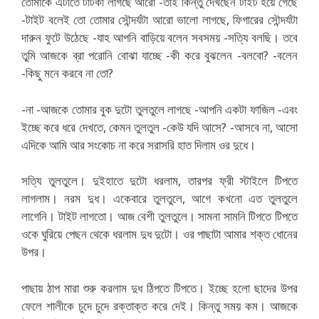
তোমাকে এটাতে টাটকা লাগছে আরো -তাই কিন্তু দেখছেন টাইট হয়ে গেছে
-টাইট বলেই তো তোমার সৌন্দর্যটা আরো ভালো লাগছে, ফিগারের সৌন্দর্যটা
দারুন ফুটে উঠেছে -যাহ আপনি বাড়িয়ে বলেন সবসময় -সত্যি বলছি। তবে
তুমি আজকে ব্রা পরোনি বোঝা যাচ্ছে -কী করে বুঝলেন -বলবো? -বলেন
-কিছু মনে করবে না তো?
-না -আজকে তোমার বুক দুটো তুলতুলে লাগছে -আপনি একটা ফাজিল -এবং
ইচ্ছে করে ধরে দেখতে, কেমন তুলতুল -কেউ যদি আসে? -আসবে না, আসো
এদিকে আমি আর সংকোচ না করে সরাসরি হাত দিলাম ওর দুধে।
সত্যি তুলতুলে। দুইহাতে দুটো ধরলাম, তারপর ফ্রী স্টাইলে টিপতে
লাগলাম। নরম দুধ। একেবারে তুলতুলে, আগে কখনো এত তুলতুলে
লাগেনি। টাইট লাগতো। আজ বেশী তুলতুলে। সামনা সামনি টিপতে টিপতে
ওকে ঘুরিয়ে পেছন থেকে ধরলাম দুধ দুটো। ওর পাছাটা আমার শক্ত ধোনের
উপর।
পাছায় ঠাপ মারা শুরু করলাম দুধ ঠিপতে টিপতে। ইচ্ছে হলো ছাদের উপর
ফেলে শালীকে চুদে চুদে রক্তাক্ত করে দেই। কিন্তু সময় কম। আজকে