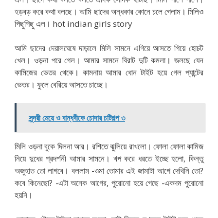
হড়বড় করে কথা বলছে। আমি ছাদের অন্ধকার কোনে চলে গেলাম। মিলিও
পিছুপিছু এল। hot indian girls story
আমি ছাদের দেয়ালঘেষে দাড়ালে মিলি সামনে এগিয়ে আসতে গিয়ে হোচট
খেল। ওড়না পরে গেল। আমার সামনে বিরাট দুটি কমলা। জলছে যেন
কামিজের ভেতর থেকে। কামনায় আমার ধোন টাইট হয়ে গেল প্যান্টের
ভেতর। ফুলে বেরিয়ে আসতে চাচ্ছে।
Bangla Choti
সুন্দরী মেয়ে ও বান্ধবীকে চোদার চটিগল্প ৩
মিলি ওড়না বুকে দিলনা আর। রশিতে ঝুলিয়ে রাখলো। ফোলা ফোলা কামিজ
নিয়ে দুধের প্রদর্শনী আমার সামনে। খপ করে ধরতে ইচ্ছে হলো, কিন্তু
অজুহাত তো লাগবে। বললাম -ওমা তোমার এই জামাটা আগে দেখিনি তো?
কবে কিনেছো? -এটা অনেক আগের, পুরোনো হয়ে গেছে -একদম পুরোনো
হয়নি।