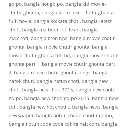
golpo
,
bangla hot golpo
,
bangla kid movie-
chutir ghonta
,
bangla kid movie- chutir ghonta
full movie
,
bangla kolkata choti
,
bangla latest
choti
,
bangla ma bodi coti lesbi
,
bangla
ma.choti
,
bangla men tips
,
bangla movie chotir
ghonta
,
bangla movie chutir ghonta
,
bangla
movie chutir ghonta full hd
,
bangla movie chutir
ghonta part 1
,
bangla movie chutir ghonta part
2
,
bangla movie chutir ghonta songs
,
bangla
natok chuti
,
bangla natun choti
,
bangla new
choti
,
bangla new choti 2015
,
bangla new choti
golpo
,
bangla new choti golpo 2015
,
bangla new
coti
,
bangla new hot choti.c
,
bangla news
,
bangla
newspaper
,
bangla notun choda chudir golpo
,
bangla notun coda code cohite neit com
,
bangla