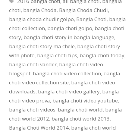
Tags
2016 bangla choti
,
all bangla choti
,
bangala
choti
,
bangla Choda
,
Bangla Choda Chudi
,
bangla choda chudir golpo
,
Bangla Choti
,
bangla
choti collection
,
bangla choti golpo
,
bangla choti
story
,
bangla choti story in bangla language
,
bangla choti story ma chele
,
bangla choti story
with photo
,
bangla choti tips
,
bangla choti today
,
bangla choti vander
,
bangla choti video
blogspot
,
bangla choti video collection
,
bangla
choti video collection site
,
bangla choti video
downloads
,
bangla choti video gallery
,
bangla
choti video prova
,
bangla choti video youtube
,
bangla choti videos
,
bangla choti world
,
bangla
choti world 2012
,
bangla choti world 2013
,
Bangla Choti World 2014
,
bangla choti world