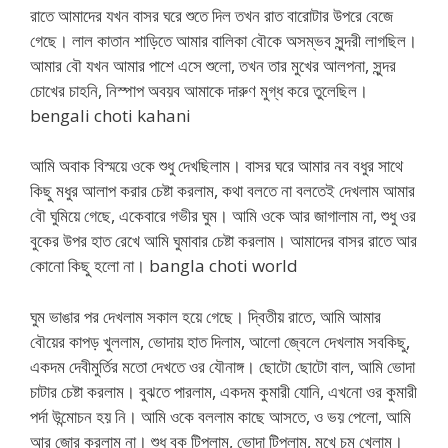
রাতে আমাদের যখন বাসর ঘরে শুতে দিল তখন রাত বারোটার উপরে বেজে
গেছে। লাল কাতান শাড়িতে আমার বালিকা বৌকে অসম্ভব সুন্দরী লাগছিল।
আমার বৌ যখন আমার পাশে এসে শুলো, তখন তার মুখের আলপনা, সুন্দর
চোখের চাহনি, নিস্পাপ অবয়ব আমাকে দারুণ মুগ্ধ করে তুলেছিল।
bengali choti kahani
আমি অবাক বিস্ময়ে ওকে শুধু দেখছিলাম। বাসর ঘরে আমার নব বধুর সাথে
কিছু মধুর আলাপ করার চেষ্টা করলাম, কথা বলতে না বলতেই দেখলাম আমার
বৌ ঘুমিয়ে গেছে, একেবারে গভীর ঘুম। আমি ওকে আর জাগালাম না, শুধু ওর
বুকের উপর হাত রেখে আমি ঘুমাবার চেষ্টা করলাম। আমাদের বাসর রাতে আর
কোনো কিছু হলো না। bangla choti world
ঘুম ভাঙার পর দেখলাম সকাল হয়ে গেছে। দ্বিতীয় রাতে, আমি আমার
বৌয়ের কাপড় খুললাম, ভোদায় হাত দিলাম, আলো জ্বেলে দেখলাম সবকিছু,
একদম দেবীমুর্তির মতো দেখতে ওর যৌনাঙ্গ। ছোটো ছোটো বাল, আমি ভোদা
চাটার চেষ্টা করলাম। বুঝতে পারলাম, একদম কুমারী যোনি, এখনো ওর কুমারী
পর্দা উন্মোচন হয় নি। আমি ওকে বললাম কাছে আসতে, ও ভয় পেলো, আমি
আর জোর করলাম না। শুধু বুক টিপলাম, ভোদা টিপলাম, মুখে চুমু খেলাম।