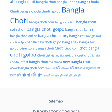
all bangla choti
Bangla Choda
bangala choti
bangla Choda
Bangla
Chudi
bangla choda chudir golpo
Choti
bangla choti
bangla choti.com
bangla choti.in
bangla choti golpo
collection
bangla choti kahini
bangla choti story
bangla choti online
bangla coti
bangla hot
bangla new choti golpo
bangla sex
bangla sex
choti golpo
Choti
choti bangla
golpo
bengali choti
bdsexstory
choti.com
choti golpo
Choti List
incest choti
golpo
khala
dating tips
new bangla choti
latest bangla choti
choda
ma choda
চটি
চটি গল্প
www.bangla choti.com
নতুন বাংলা চটি
ই-বাংলা চটি
চটি কমিক্স
চটি বই
বাংলা চটি গল্প
বাংলা চটি
বাংলাচটি বুক
বাঙলা চটি
বেঙ্গলি চটি
সেক্সি চটি
Sitemap
© BDSEXSTORY.ORG 2026