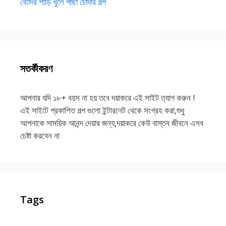
বৌদির শাড়ি খুলে পাছা চোদার গল্প
সতর্কীকরণ
আপনার যদি ১৮+ বয়স না হয় তবে দয়াকরে এই সাইট ত্যাগ করুন !
এই সাইটে প্রকাশিত গল্প গুলো ইন্টারনেট থেকে সংগ্রহ করা,শুধু
আপনাকে সাময়িক আনন্দ দেয়ার জন্য,দয়াকরে কেউ বাস্তব জীবনে এসব
চেষ্টা করবেন না
Tags