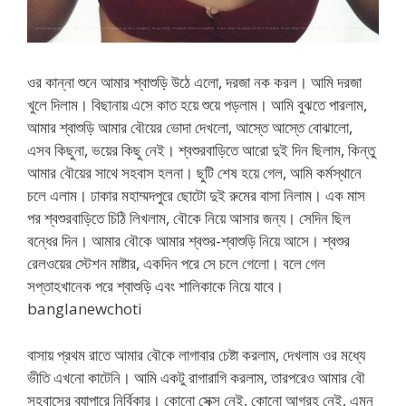
ওর কান্না শুনে আমার শ্বাশুড়ি উঠে এলো, দরজা নক করল। আমি দরজা
খুলে দিলাম। বিছানায় এসে কাত হয়ে শুয়ে পড়লাম। আমি বুঝতে পারলাম,
আমার শ্বাশুড়ি আমার বৌয়ের ভোদা দেখলো, আস্তে আস্তে বোঝালো,
এসব কিছুনা, ভয়ের কিছু নেই। শ্বশুরবাড়িতে আরো দুই দিন ছিলাম, কিন্তু
আমার বৌয়ের সাথে সহবাস হলনা। ছুটি শেষ হয়ে গেল, আমি কর্মস্থানে
চলে এলাম। ঢাকার মহাম্মদপুরে ছোটো দুই রুমের বাসা নিলাম। এক মাস
পর শ্বশুরবাড়িতে চিঠি লিখলাম, বৌকে নিয়ে আসার জন্য। সেদিন ছিল
বন্ধের দিন। আমার বৌকে আমার শ্বশুর-শ্বাশুড়ি নিয়ে আসে। শ্বশুর
রেলওয়ের স্টেশন মাষ্টার, একদিন পরে সে চলে গেলো। বলে গেল
সপ্তাহখানেক পরে শ্বাশুড়ি এবং শালিকাকে নিয়ে যাবে।
banglanewchoti
বাসায় প্রথম রাতে আমার বৌকে লাগাবার চেষ্টা করলাম, দেখলাম ওর মধ্যে
ভীতি এখনো কাটেনি। আমি একটু রাগারাগি করলাম, তারপরেও আমার বৌ
সহবাসের ব্যাপারে নির্বিকার। কোনো সেক্স নেই, কোনো আগ্রহ নেই, এমন