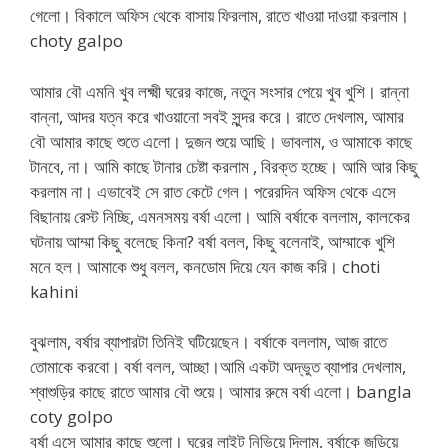
গেলো। বিকালে অফিস থেকে বাসায় ফিরলাম, রাতে খাওয়া দাওয়া করলাম।
choty galpo
আমার বৌ এমনি খুব লক্ষ্মী ঘরের কাজে, নতুন সংসার পেয়ে খুব খুশি। রান্না
বান্না, আদর যত্ন করে খাওয়ানো সবই সুন্দর করে। রাতে দেখলাম, আমার
বৌ আমার কাছে শুতে এলো। দুজন শুয়ে আছি। ভাবলাম, ও আমাকে কাছে
টানবে, না। আমি কাছে টানার চেষ্টা করলাম , বিরক্ত হচ্ছে। আমি আর কিছু
করলাম না। এভাবেই সে রাত কেটে গেল। পরেরদিন অফিস থেকে এসে
বিছানায় রেস্ট নিচ্ছি, এমনসময় বর্ষা এলো। আমি বর্ষাকে বললাম, কালকের
ঘটনায় আম্মা কিছু বলেছে কিনা? বর্ষা বলল, কিছু বলেনাই, আম্মাকে খুশি
মনে হল। আমাকে শুধু বলল, কনডোম দিয়ে যেন কাজ করি। choti
kahini
বুঝলাম, বর্ষার ব্যাপারটা তিনিই ঘটিয়েছেন। বর্ষাকে বললাম, আজ রাতে
তোমাকে করবো। বর্ষা বলল, আচ্ছা।আমি একটা অদ্ভুত ব্যাপার দেখলাম,
শ্বাশুড়ির কাছে রাতে আমার বৌ শুয়ে। আমার রুমে বর্ষা এলো। bangla
coty golpo
বর্ষা এসে আমার কাছে শুলো। ঘরের লাইট নিভিয়ে দিলাম, বর্ষাকে জড়িয়ে