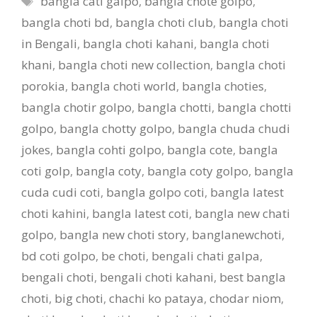
bangla cati galpo
,
bangla chote golpo
,
bangla choti bd
,
bangla choti club
,
bangla choti
in Bengali
,
bangla choti kahani
,
bangla choti
khani
,
bangla choti new collection
,
bangla choti
porokia
,
bangla choti world
,
bangla choties
,
bangla chotir golpo
,
bangla chotti
,
bangla chotti
golpo
,
bangla chotty golpo
,
bangla chuda chudi
jokes
,
bangla cohti golpo
,
bangla cote
,
bangla
coti golp
,
bangla coty
,
bangla coty golpo
,
bangla
cuda cudi coti
,
bangla golpo coti
,
bangla latest
choti kahini
,
bangla latest coti
,
bangla new chati
golpo
,
bangla new choti story
,
banglanewchoti
,
bd coti golpo
,
be choti
,
bengali chati galpa
,
bengali choti
,
bengali choti kahani
,
best bangla
choti
,
big choti
,
chachi ko pataya
,
chodar niom
,