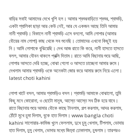
বাড়ির সবাই আমাদের দেখে খুশি হল। আমার শ্বশুরবাড়িতে শ্বশুর, শ্বাশুড়ি,
একটা শ্যালিকা ছাড়া আর কেউ নেই, আর যে একজন আছে তিনি আমার
নানী শ্বাশুড়ি। বিকালে নানী শ্বাশুড়ি এসে বললো, আমি লোপার (আমার
বৌয়ের নাম লোপা) কাছ থেকে সব শুনেছি। তোমাদের এখনো কিছুই হয়
নি। আমি লোপাকে বুঝিয়েছি। দেখ আজ রাতে কি করে, নানী হাসতে হাসতে
বলল, আমার যৌবন থাকলে প্রক্সি দিতাম। রাতে আমি বিছানায় শুয়ে আছি,
লোপার আসতে দেরি হচ্ছে, বোঝা গেলো ও আসতে চাচ্ছেনা আমার রুমে।
দেখলাম আমার শ্বাশুড়ি ওকে অনেকটা জোর করে আমার রুমে নিয়ে এলো।
latest choti kahini
লোপা খাটে বসল, আমার শ্বাশুড়িও বসল। শ্বাশুড়ি আমাকে বোঝালো, তুমি
কিছু মনে কোরোনা, ও ছোটো মানুষ, আস্তে আস্তে সব ঠিক হয়ে যাবে।
রাতে বিছানায় শুয়ে আমার বৌকে কাছে টানলাম, গল্প করলাম, আদর করলাম,
ঠোঁটে মুখে চুমা দিলাম, বুকে হাত দিলাম। www bangla choti
kahini সালোয়ার-কামিজ খুলে ফেললাম, দুধে চুমু খেলাম, টিপলাম, ভোদায়
হাত দিলাম, চুমু খেলাম, ভোদার মধ্যে জিহ্বা ঢোকালাম, চুষলাম। তারপরও