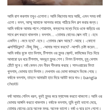
আমি রাগ করলাম তবুও এলোনা। আমি বিছানায় শুয়ে আছি, এমন সময় বর্ষা
এলো। বলল, আম্মু আমাকে আপনার কাছে পাঠিয়ে দিল গল্প করার জন্য।
আমি বর্ষাকে আমার পাশে শোয়ালাম, কম্বলের মধ্যে নিয়ে ওকে জড়িয়ে ওর
সাথে গল্প করতে থাকলাম। বললাম… -তোমার বোনের সেক্স নাই। -হবে
একদিন। -কবে হবে? -হবে। -তোমার সেক্স আছে? -আছে। -কোনো
এক্সপিরিয়েন্স? -কিছু কিছু… -আমার সাথে করবে? -আপনি চেষ্টা করেন…
আমি বর্ষার বুকে হাত দিলাম, টিপলাম ওর সুন্দর ব্রেস্ট, কামিজের নিচে দিয়ে
আবারো দুধ ধরে টিপলাম, অদ্ভুত সুন্দর শেপ। নিপল চিপলাম, চুমু খেলাম
ঠোঁটে মুখে। বর্ষা কেমন যেন নীরব শীৎকার করছে। সালওয়ারের ফিতা
খুললাম, ভোদায় হাত দিলাম। দেখলাম ওর ভোদা কামরসে ভিজে গেছে।
বর্ষাকে বললাম, তাহলে আমারটা হাত দিয়ে আউট করে দাও। bangla
chotti
বর্ষা আমার পেনিস ধরল, খুবই সুন্দর করে ম্যাসেজ করতে থাকলো। আমি ওর
ভোদায় আঙ্গলি করতে থাকলাম। বর্ষাকে বললাম, তুমি খুবই ভালো মেয়ে,
তোমার বোনের চেয়ে অনেক সুন্দর, অনেক ভালো। বর্ষা ও ঘরে চলে গেলো।