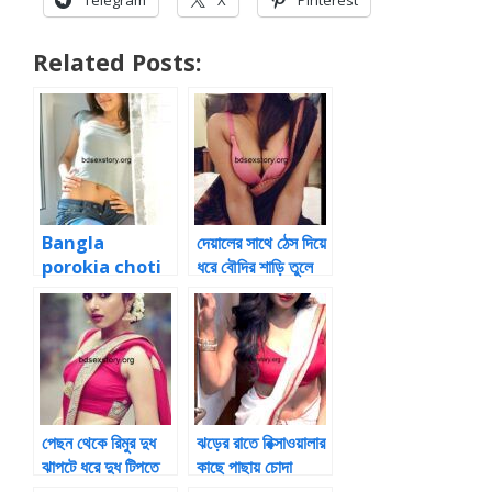
Telegram
X
Pinterest
Related Posts:
Bangla
দেয়ালের সাথে ঠেস দিয়ে
porokia choti
ধরে বৌদির শাড়ি তুলে
আমার বৌ ও কাজের
পাছা মারতে লাগলাম
ছেলের গোপন সেক্স এর
গল্প
পেছন থেকে রিমুর দুধ
ঝড়ের রাতে রিক্সাওয়ালার
ঝাপটে ধরে দুধ টিপতে
কাছে পাছায় চোদা
থাকলাম
খাওয়ার গল্প প্রথম পর্ব