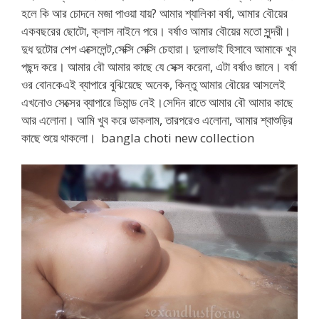
হলে কি আর চোদনে মজা পাওয়া যায়? আমার শ্যালিকা বর্ষা, আমার বৌয়ের
একবছরের ছোটো, ক্লাস নাইনে পরে। বর্ষাও আমার বৌয়ের মতো সুন্দরী।
দুধ দুটোর শেপ এক্সেলেন্ট,সেক্সি সেক্সি চেহারা। দুলাভাই হিসাবে আমাকে খুব
পছন্দ করে। আমার বৌ আমার কাছে যে সেক্স করেনা, এটা বর্ষাও জানে। বর্ষা
ওর বোনকেএই ব্যাপারে বুঝিয়েছে অনেক, কিন্তু আমার বৌয়ের আসলেই
এখনোও সেক্সের ব্যাপারে ডিমান্ড নেই।সেদিন রাতে আমার বৌ আমার কাছে
আর এলোনা। আমি খুব করে ডাকলাম, তারপরেও এলোনা, আমার শ্বাশুড়ির
কাছে শুয়ে থাকলো। bangla choti new collection