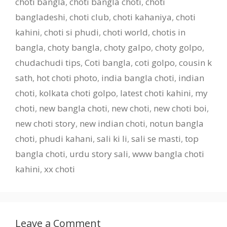
choti bangla
,
choti bangla choti
,
choti
bangladeshi
,
choti club
,
choti kahaniya
,
choti
kahini
,
choti si phudi
,
choti world
,
chotis in
bangla
,
choty bangla
,
choty galpo
,
choty golpo
,
chudachudi tips
,
Coti bangla
,
coti golpo
,
cousin k
sath
,
hot choti photo
,
india bangla choti
,
indian
choti
,
kolkata choti golpo
,
latest choti kahini
,
my
choti
,
new bangla choti
,
new choti
,
new choti boi
,
new choti story
,
new indian choti
,
notun bangla
choti
,
phudi kahani
,
sali ki li
,
sali se masti
,
top
bangla choti
,
urdu story sali
,
www bangla choti
kahini
,
xx choti
Leave a Comment