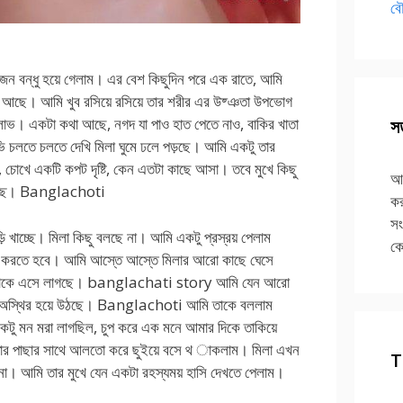
বৌ
জন বন্ধু হয়ে গেলাম। এর বেশ কিছুদিন পরে এক রাতে, আমি
ে আছে। আমি খুব রসিয়ে রসিয়ে তার শরীর এর উষ্ঞতা উপভোগ
 লাভ। একটা কথা আছে, নগদ যা পাও হাত পেতে নাও, বাকির খাতা
সত
ুভি চলতে চলতে দেখি মিলা ঘুমে ঢলে পড়ছে। আমি একটু তার
 চোখে একটি কপট দৃষ্টি, কেন এতটা কাছে আসা। তবে মুখে কিছু
আপ
দিচ্ছি। Banglachoti
কর
সং
ি খাচ্ছে। মিলা কিছু বলছে না। আমি একটু প্রস্রয় পেলাম
কে
 করতে হবে। আমি আস্তে আস্তে মিলার আরো কাছে ঘেসে
ার নাকে এসে লাগছে। banglachati story আমি যেন আরো
েন অস্থির হয়ে উঠছে। Banglachoti আমি তাকে বললাম
কটু মন মরা লাগছিল, চুপ করে এক মনে আমার দিকে তাকিয়ে
র পাছার সাথে আলতো করে ছুইয়ে বসে থ াকলাম। মিলা এখন
T
না। আমি তার মুখে যেন একটা রহস্যময় হাসি দেখতে পেলাম।