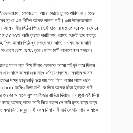
ই ভোদাচোষা, বোকাচোদা, আরো জোড়ে চুদতে পারিস না। তোর
ের মুখের এই খিস্তি অনেক লাইক করি। এটা উত্তেজনাকে
়। আমি মাগীর পিঠের পিছনে দুই হাত নিযে চেপে ধরে এমন জোরে
anglachoti আমি বুঝতে পারছিলাম, আমার ধোনটা তার জরায়ুর
 কে, মিলা আমার পিঠে খুব জোরে ধরে আছে। এমন সময় আমি
 কে চেপে চেপে ধরছে, বুঝে গেলাম মাগী আবারো জল খসাবে।
ের সকল মাল দিয়ে মিলার ভোদাকে আরো পরিপুর্ন করে দিলাম।
লাম এবং রাতে আমরা এক সাথে গুমিয়ে পরলাম। সকালে আমার
 তাদের মধ্যে ছাড়াছাড়ি হয়ে যায় আর মিলা আমার সাথে থাকে
oti আমিও মিলা মাগী কে দিয়ে অনেক টাঁকা ইনকাম করি
ে তারপর আমাকে সুপারভাইজার বানিয়ে দিয়াছে। বন্ধুরা এই মিলা
ার কাছে আসছে তাকে আমি বিয়ে করলে সে মাগী চুদার জন্য অন্য
সুদু মজা নিন, বন্ধুরা এই রকম মিলা মাগী যদি কোথাও পান আমাকে