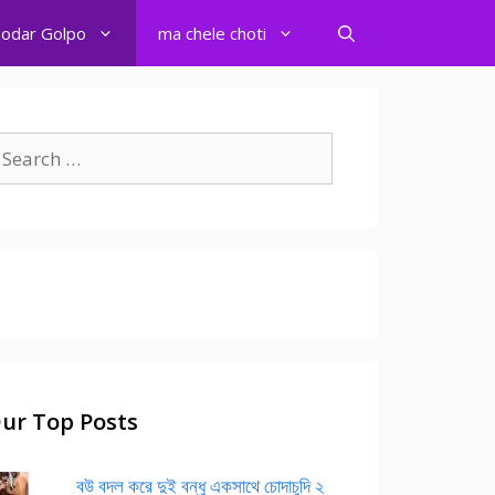
odar Golpo
ma chele choti
earch
r:
ur Top Posts
বউ বদল করে দুই বন্ধু একসাথে চোদাচুদি ২