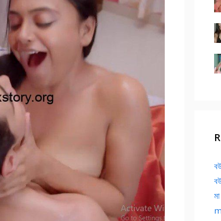
R
বউ
বউ
মা
ma