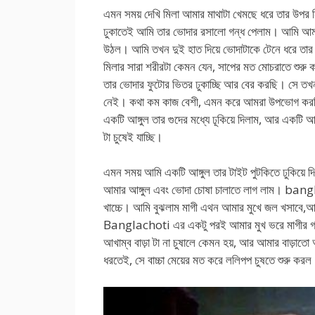
এমন সময় দেখি মিলা আমার মাথাটা খেমছে ধরে তার উপর ন
ঢুকাতেই আমি তার ভোদার রসালো গন্ধ পেলাম। আমি আমার
উঠল। আমি তখন দুই হাত দিয়ে ভোদাটাকে টেনে ধরে তা
মিলার সারা শরীরটা কেমন যেন, সাপের মত মোচরাতে 
তার ভোদার ফুটোর ভিতর ঢুকাচ্ছি আর বের করছি। সে ত
নেই। কথা কম কাজ বেশী, এমন করে আমরা উপভোগ করছি।
একটি আঙ্গুল তার গুদের মধ্যে ঢূকিয়ে দিলাম, আর একটি আঙ্
টা চুষেই যাচ্ছি।
এমন সময় আমি একটি আঙ্গুল তার টাইট পুটকিতে ঢুকিয়ে দ
আমার আঙ্গুল এবং ভোদা চোষা চালাতে লাগ লাম। bangl
খাচ্চে। আমি বুঝলাম মাগী এথন আমার মুখে জল খসাবে,আমি
Banglachoti এর একটু পরই আমার মুখ ভরে মাগীর গর
আখাম্ব বাড়া টা না চুষালে কেমন হয়, আর আমার বাড়াতো
ধরতেই, সে বাচ্চা মেয়ের মত করে ললিপপ চুষতে শুরু কর