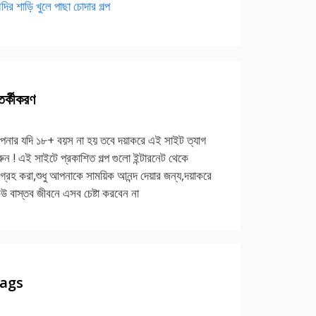
দির শাড়ি খুলে পাছা চোদার গল্প
র্কীকরণ
নার যদি ১৮+ বয়স না হয় তবে দয়াকরে এই সাইট ত্যাগ
ুন ! এই সাইটে প্রকাশিত গল্প গুলো ইন্টারনেট থেকে
গ্রহ করা,শুধু আপনাকে সাময়িক আনন্দ দেয়ার জন্য,দয়াকরে
উ বাস্তব জীবনে এসব চেষ্টা করবেন না
ags