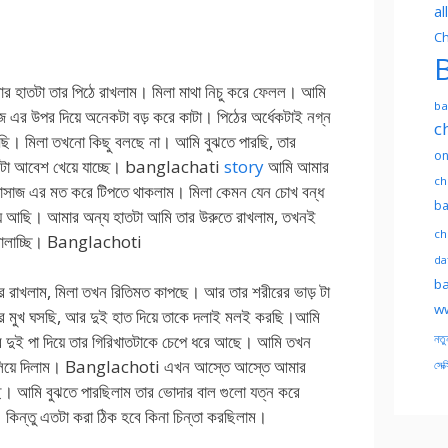
al
Ch
B
 হাতটা তার পিঠে রাখলাম। মিলা মাথা নিচু করে ফেলল। আমি
ba
 এর উপর দিয়ে অনেকটা বড় করে কাটা। পিঠের অর্ধেকটাই নগ্ন
c
রছি। মিলা তখনো কিছু বলছে না। আমি বুঝতে পারছি, তার
on
একটা আবেশ খেয়ে যাচ্ছে। banglachati
story
আমি আমার
ch
্যাসাজ এর মত করে টিপতে থাকলাম। মিলা কেমন যেন চোখ বন্ধ
ba
য় আছি। আমার অন্য হাতটা আমি তার উরুতে রাখলাম, তখনই
ch
 বোলাচ্ছি। Banglachoti
dat
ba
রে রাখলাম, মিলা তখন রিতিমত কাপছে। আর তার শরীরের ভাড় টা
ww
র মুখ ঘসছি, আর দুই হাত দিয়ে তাকে দলাই মলই করছি।আমি
নতু
 দুই পা দিয়ে তার গিরিখাতটাকে চেপে ধরে আছে। আমি তখন
টা গলিয়ে দিলাম। Banglachoti এখন আস্তে আস্তে আমার
সেক্
ে। আমি বুঝতে পারছিলাম তার ভোদার বাল গুলো যত্ন করে
কিন্তু এতটা করা ঠিক হবে কিনা চিন্তা করছিলাম।