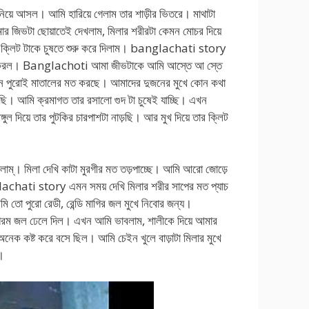
িয়ে আসল। আমি হারিয়ে গেলাম তার শাড়ীর ভিতরে। মাথাটা
 জিভটা ছোয়াতেই দেখলাম, মিলার শরীরটা কেমন মোচর দিয়ে
র ক্লিট টাকে চুষতে শুরু করে দিলাম। banglachati story
শুরু করল। Banglachoti আমা জীভটাকে আমি আস্তে আ স্তে
খন পুরোই মাতালের মত করছে। আমাদের দুজনের মুখে কোন কথা
 আমি ক্রমাগত তার রসালো গুদ টা চুষেই যাচ্ছি। এখন
গুল দিয়ে তার পুটকির চারপাশটা নাড়ছি। আর মুখ দিয়ে তার ক্লিট
িলাম্। মিলা দেখি কাটা মুরগীর মত তড়পাচ্ছে। আমি আরো জোড়ে
achati story এমন সময় দেখি মিলার শরীর সাপের মত প্যাচ
 তো পুরো রেডী, রেন্ডি মাগির জল মুখে নিবোর জন্য।
ম জল ঢেলে দিল। এখন আমি ভাবলাম, শালীকে দিয়ে আমার
 অনেক কষ্ট করে বসে ছিল। আমি চেইন খুলে বাড়াটা মিলার মুখে
ল।