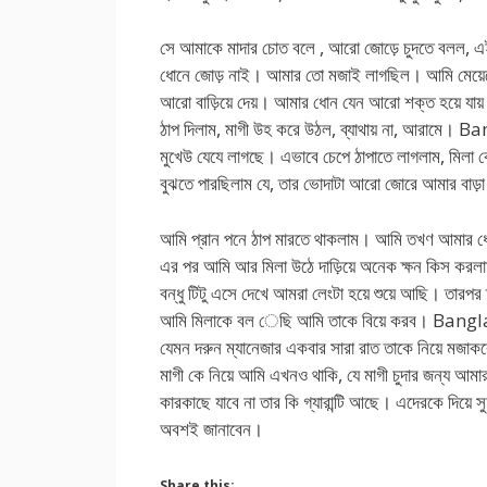
সে আমাকে মাদার চোত বলে , আরো জোড়ে চুদতে বলল, এ
ধোনে জোড় নাই। আমার তো মজাই লাগছিল। আমি মেয়েদ
আরো বাড়িয়ে দেয়। আমার ধোন যেন আরো শক্ত হয়ে যায
ঠাপ দিলাম, মাগী উহ করে উঠল, ব্যাথায় না, আরামে। B
মুখেউ যেযে লাগছে। এভাবে চেপে ঠাপাতে লাগলাম, মিলা
বুঝতে পারছিলাম যে, তার ভোদাটা আরো জোরে আমার বাড়া
আমি প্রান পনে ঠাপ মারতে থাকলাম। আমি তখণ আমার ধোন
এর পর আমি আর মিলা উঠে দাড়িয়ে অনেক ক্ষন কিস কর
বন্ধু টিটু এসে দেখে আমরা লেংটা হয়ে শুয়ে আছি। তারপর
আমি মিলাকে বল েছি আমি তাকে বিয়ে করব। Banglach
যেমন দরুন ম্যানেজার একবার সারা রাত তাকে নিয়ে মজাকর
মাগী কে নিয়ে আমি এখনও থাকি, যে মাগী চুদার জন্য আম
কারকাছে যাবে না তার কি গ্যারান্টি আছে। এদেরকে দিয়ে 
অবশই জানাবেন।
Share this: