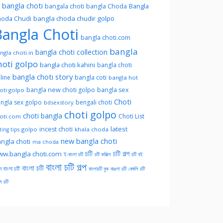
l bangla choti
Bangla
bangala choti
bangla Choda
oda Chudi
bangla choda chudir golpo
angla Choti
bangla choti.com
bangla
bangla choti collection
ngla choti.in
hoti golpo
bangla choti kahini
bangla choti
bangla choti story
line
bangla coti
bangla hot
bangla new choti golpo
bangla sex
oti golpo
Choti
ngla sex golpo
bengali choti
bdsexstory
choti golpo
choti bangla
Choti List
oti.com
latest
incest choti
golpo
khala choda
ing tips
new bangla choti
ngla choti
ma choda
চটি
চটি গল্প
w.bangla choti.com
ই-বাংলা চটি
চটি কমিক্স
চটি বই
বাংলা চটি গল্প
বাংলা চটি
ন বাংলা চটি
বাংলাচটি বুক
বাঙলা চটি
বেঙ্গলি চটি
সি চটি