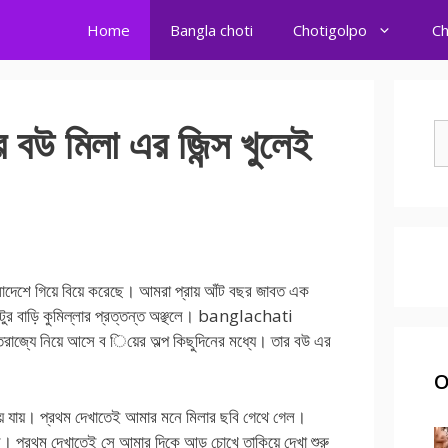
Home
Bangla choti
Chotigolpo
Ch
উ মিলা এর জিন্স খুলেই
S
fo
লাদেশে গিয়ে বিয়ে করেছে। আমরা প্রায় আঁট বছর জাবত এক
টিটুর বাড়ি কুমিল্লার প্রত্তন্ত অঞ্ছলে। banglachati
ক্তরাজ্যে নিয়ে আসে ব িয়ের অল্প কিছুদিনের মধ্যে। তার বউ এর
O
য়ে যায়। প্রথম দেখাতেই আমার মনে মিলার ছবি গেথে গেল।
। প্রথম দেখাতেই সে আমার দিকে আড় চোখে তাকিয়ে দেখা শুরু