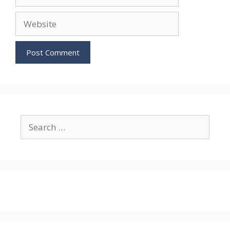
Website
Search
for: