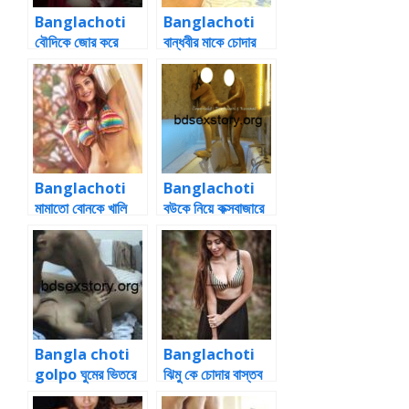
Banglachoti
Banglachoti
বৌদিকে জোর করে
বান্ধবীর মাকে চোদার
ঠাপাতে লাগলাম
গল্প
Banglachoti
Banglachoti
মামাতো বোনকে খালি
বউকে নিয়ে কক্সবাজারে
বাসায়
গ্রুপ সেক্স
Bangla choti
Banglachoti
golpo ঘুমের ভিতরে
ঝিমু কে চোদার বাস্তব
জোর করে বোনের পাছা
কাহিনী