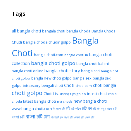
Tags
all bangla choti
Bangla Choda
bangala choti
bangla Choda
Bangla
Chudi
bangla choda chudir golpo
Choti
bangla choti
bangla choti.com
bangla choti.in
bangla choti golpo
collection
bangla choti kahini
bangla choti story
bangla choti online
bangla coti
bangla hot
bangla new choti golpo
bangla sex
bangla sex
choti golpo
Choti
choti bangla
golpo
bengali choti
bdsexstory
choti.com
choti golpo
Choti List
incest choti
golpo
khala
dating tips
new bangla choti
latest bangla choti
choda
ma choda
চটি
চটি গল্প
www.bangla choti.com
নতুন বাংলা চটি
ই-বাংলা চটি
চটি কমিক্স
চটি বই
বাংলা চটি গল্প
বাংলা চটি
বাংলাচটি বুক
বাঙলা চটি
বেঙ্গলি চটি
সেক্সি চটি