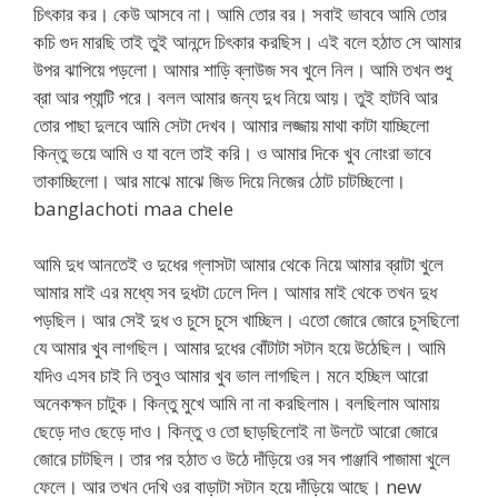
চিৎকার কর। কেউ আসবে না। আমি তোর বর। সবাই ভাববে আমি তোর
কচি গুদ মারছি তাই তুই আনন্দে চিৎকার করছিস। এই বলে হঠাত সে আমার
উপর ঝাপিয়ে পড়লো। আমার শাড়ি ব্লাউজ সব খুলে নিল। আমি তখন শুধু
ব্রা আর প্যান্টি পরে। বলল আমার জন্য দুধ নিয়ে আয়। তুই হাটবি আর
তোর পাছা দুলবে আমি সেটা দেখব। আমার লজ্জায় মাথা কাটা যাচ্ছিলো
কিন্তু ভয়ে আমি ও যা বলে তাই করি। ও আমার দিকে খুব নোংরা ভাবে
তাকাচ্ছিলো। আর মাঝে মাঝে জিভ দিয়ে নিজের ঠোট চাটচ্ছিলো।
banglachoti maa chele
আমি দুধ আনতেই ও দুধের গ্লাসটা আমার থেকে নিয়ে আমার ব্রাটা খুলে
আমার মাই এর মধ্যে সব দুধটা ঢেলে দিল। আমার মাই থেকে তখন দুধ
পড়ছিল। আর সেই দুধ ও চুসে চুসে খাচ্ছিল। এতো জোরে জোরে চুসছিলো
যে আমার খুব লাগছিল। আমার দুধের বোঁটাটা সটান হয়ে উঠেছিল। আমি
যদিও এসব চাই নি তবুও আমার খুব ভাল লাগছিল। মনে হচ্ছিল আরো
অনেকক্ষন চাটুক। কিন্তু মুখে আমি না না করছিলাম। বলছিলাম আমায়
ছেড়ে দাও ছেড়ে দাও। কিন্তু ও তো ছাড়ছিলোই না উলটে আরো জোরে
জোরে চাটছিল। তার পর হঠাত ও উঠে দাঁড়িয়ে ওর সব পাঞ্জাবি পাজামা খুলে
ফেলে। আর তখন দেখি ওর বাড়াটা সটান হয়ে দাঁড়িয়ে আছে। new