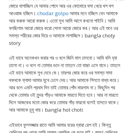
জোরে থাপাচ্ছিল যে আমার পোদে আর ওর কোমোরে ঘসা খেয়ে থপ থপ
আওয়াজ হচ্ছিল।
chodar golpo
আমার মনে হচ্ছিল যেন আমাকে
আর করুক আরো করুক। এতো সুখ আমি আগে কখনো পাইনি। আমি
বলছিলাম আরো জোরে করো সোনা আরো জোরে কর। আর এই শুনে ওর
সমস্ত শরীরের জোর দিয়ে ও আমাকে লাগাচ্ছিল। bangla choty
story
এই ভাবে অনেকখন করার পর ও বলে জিনি মাল ঢালবো। আমি বলি হ্যা
ঢালো না। ও বলে না তোমার গুদে না তাহলে তো বাচ্চা এসে যাবে। তাহলে
এই ভাবে আমাকে সুখ দেবে কে। তারপর জোর করে ওর সমস্ত সাদা
থকথকে ফ্যাদা আমার মুখে ঢেলে দেয়। আর আমাকে গিলতে বাধ্য করে।
আর বলে এমনি প্রথম দিন তাই তোমার পোঁদ মারলাম না। কিছুদিন পর
থেকে তোমার ওই সুন্দর গাঁড়ও আমাকে মারতে দিতে হবে। আর না মারতে
দিলে আজকের মতো জোর করে তোমার গাঁড় মারবো বলেই হাসতে থাকে।
আর আমাকে চুমু খায়। bangla hot choti
এইভাবে ফুলসজ্জার রাতে আমি আমার বরের দ্বারা রেপ হই। কিন্তু
সেদিনের পর থেকে আমি আমার প্রেমিক কে ভুলে যাই। কারণ সেদিনের