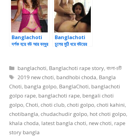
চুদলাম
Banglachoti
Banglachoti
দর্শক হয়ে বউ আর বন্ধুর
চুলের মুঠি ধরে বউয়ের
খেলা দেখা
বান্ধবীর পাছায় ঠাপ
Categories
banglachoti
,
Banglachoti rape story
,
বাংলা-চটি
Tags
2019 new choti
,
bandhobi choda
,
Bangla
Choti
,
bangla golpo
,
BanglaChoti
,
banglachoti
golpo rape
,
banglachoti rape
,
bengali choti
golpo
,
Choti
,
choti club
,
choti golpo
,
choti kahini
,
chotibangla
,
chudachudir golpo
,
hot choti golpo
,
khala choda
,
latest bangla choti
,
new choti
,
rape
story bangla