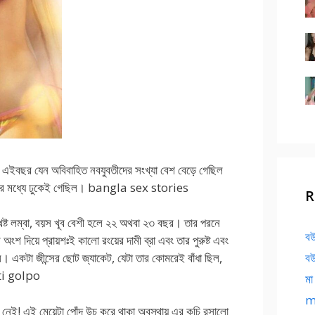
ম। এইবছর যেন অবিবাহিত নবযুবতীদের সংখ্যা বেশ বেড়ে গেছিল
 মনের মধ্যে ঢুকেই গেছিল। bangla sex stories
R
যথেষ্ট লম্বা, বয়স খূব বেশী হলে ২২ অথবা ২৩ বছর। তার পরনে
বউ
র অংশ দিয়ে প্রায়শঃই কালো রংয়ের দামী ব্রা এবং তার পুরুষ্ট এবং
িল। একটা জীন্সের ছোট জ্যাকেট, যেটা তার কোমরেই বাঁধা ছিল,
বউ
oti golpo
মা
ma
র নেই! এই মেয়েটা পোঁদ উচু করে থাকা অবস্থায় এর কচি রসালো