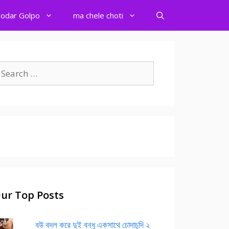
odar Golpo
ma chele choti
earch
r:
ur Top Posts
বউ বদল করে দুই বন্ধু একসাথে চোদাচুদি ২