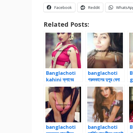
Facebook
Reddit
WhatsAp
Related Posts:
Banglachoti
banglachoti
B
kahini ক্লাবের
গরুমকালের দুপুর বেলা
g
পিকনিকে রিসর্টে নন্দিতার
গার্লফ্রেন্ডকে পুরো
প
পাছা মারার কাহিনী- ২
ল্যাংটো করে
ঢু
banglachoti
banglachoti
B