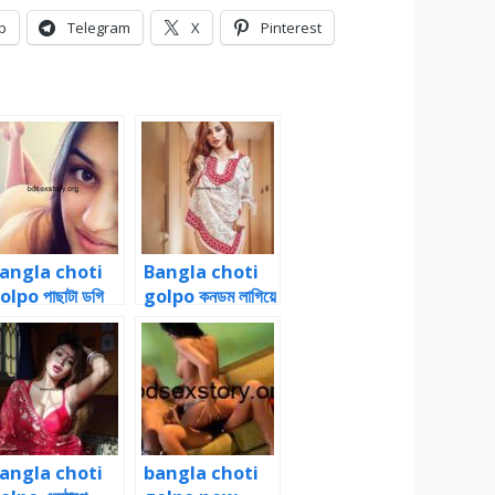
p
Telegram
X
Pinterest
angla choti
Bangla choti
olpo পাছাটা ডগি
golpo কনডম লাগিয়ে
জিশনে নিয়ে পচ করে
সুন্দরী বান্ধবী আয়েশাকে
কিয়ে দিলাম
চোদার গল্প
angla choti
bangla choti