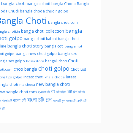
l bangla choti
Bangla
bangala choti
bangla Choda
oda Chudi
bangla choda chudir golpo
angla Choti
bangla choti.com
bangla
bangla choti collection
ngla choti.in
hoti golpo
bangla choti kahini
bangla choti
bangla choti story
line
bangla coti
bangla hot
bangla new choti golpo
bangla sex
oti golpo
Choti
ngla sex golpo
bengali choti
bdsexstory
choti golpo
choti bangla
Choti List
oti.com
latest
incest choti
golpo
khala choda
ing tips
new bangla choti
ngla choti
ma choda
চটি
চটি গল্প
w.bangla choti.com
ই-বাংলা চটি
চটি কমিক্স
চটি বই
বাংলা চটি গল্প
বাংলা চটি
ন বাংলা চটি
বাংলাচটি বুক
বাঙলা চটি
বেঙ্গলি চটি
সি চটি