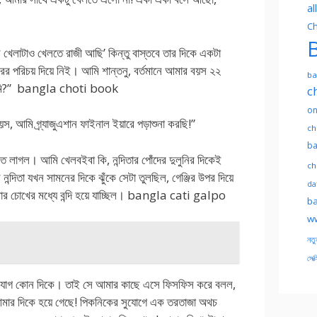
al
Ch
B
খেলাটাও খেলতে রাজী আছি’ কিন্তু বাস্তবে তার দিকে একটা
রের পরিচয় দিয়ে নিই। আমি শান্তনু, বর্তমানে আমার বয়স ২২
ba
 তুমি?” bangla choti book
c
on
স, আমি গ্র্যাজুএশান ফাইনাল ইয়ারে পড়াশুনা করছি!”
ch
ba
েলতে লাগল। আমি খেলবইবা কি, নন্দিতার পোঁদের দুলুনির দিকেই
ch
িতা যখন সামনের দিকে ঝুঁকে সেটা তুলছিল, গেঞ্জির উপর দিয়ে
dat
 আমার চোখের মধ্যে বন্দি হয়ে যাচ্ছিল। bangla cati galpo
ba
ww
নতু
সেক্
এবং মনযোগ কোন দিকে। তাই সে আমার কাছে এসে ফিসফিস করে বলল,
 আমার দিকে হয়ে গেছে! পিকনিকের সুযোগে এক তরতাজা অথচ