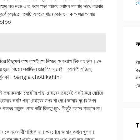
বৌ
্পঞ্জের মত নরম এবং গরম পাছা আমার লোমষ দাবনার সাথে বারবার
্বর্গে বেড়াতে এসেছি এবং সেখানে কোনও এক অপ্সরা আমায়
 golpo
সত
ভীতর কিছুক্ষণ বাদে বাদেই সে নিজের মেকআপ ঠিক করছিল। সে
আপ
 তুলে পিছনে সরাচ্ছিল তার হিসাব নেই। বোঝাই যাচ্ছিল,
কর
 এবং আধুনিকা। bangla choti kahini
সং
কে
লক্ষ করলাম মেয়েটির পাছা চেয়ারের দুধারেই একটু করে বেরিয়ে
মি তোমার ভরাট পাছা চেয়ারের উপর না রেখে আমার মুখের উপর
 গন্ধের আনন্দ পেতে পারি’ কিন্তু মুখে কিছুই বলতে পারলাম না।
T
খেলার কোনও সাথী পাচ্ছিল না। অবশেষে আমার কপাল খুলল।
, আমার সাথে একটু খেলতে এসো না! একা একা বসে আছো,