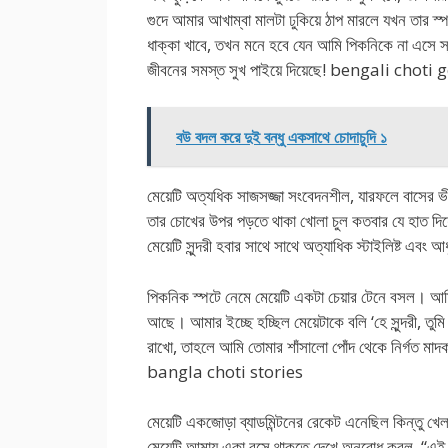
গুদে আমার আখাম্বা মালটা ঢুকিয়ে ঠাপ মারলে যখন তার স
ধাক্কা খাবে, তখন মনে হবে যেন আমি পিকনিকে না এসে স
জীবনের সমস্ত সুখ পাইয়ে দিয়েছে! bengali choti
বউ বদল করে দুই বন্ধু একসাথে চোদাচুদি ১
মেয়েটি অত্যধিক সাজসজ্জা সংবেদনশীল, যারফলে বাসের 
তার চোখের উপর পড়তে থাকা খোলা চুল কতবার যে হাত দিয়ে
মেয়েটি সুন্দরী হবার সাথে সাথে অত্যাধিক স্টাইলিষ্ট
পিকনিক স্পটে নেমে মেয়েটি একটা চেয়ার টেনে বসল। আমি 
আছে। আমার ইচ্ছে হচ্ছিল মেয়েটাকে বলি ‘হে সুন্দরী, তু
রাখো, তাহলে আমি তোমার শাঁসালো পোঁদ থেকে নির্গত মাদক
bangla choti stories
মেয়েটি একজোড়া ব্যাডমিন্টনের রেকেট এনেছিল কিন্তু 
মেয়েটি আমায় একা বসে থাকতে দেখে অনুরোধ করল, “এই