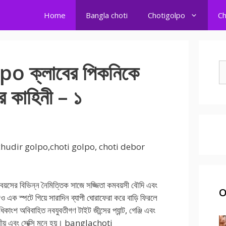
Home
Bangla choti
Chotigolpo
Ch
 ক্লাবের পিকনিকে
S
fo
রার কাহিনী – ১
chudir golpo,choti golpo, choti debor
 বয়সের বিভিন্ন নৈমিত্তিক সাজে সজ্জিতা কমবয়সী বৌদি এবং
O
ও এক স্পটে গিয়ে সারাদিন ব্যাপী ঘোরাফেরা করে বাড়ি ফিরলে
াংশ অবিবাহিত নবযুবতীগণ টাইট জীন্সের প্যান্ট, গেঞ্জি এবং
ভনীয় এবং সেক্সি মনে হয়। banglachoti