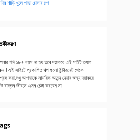
দির শাড়ি খুলে পাছা চোদার গল্প
র্কীকরণ
নার যদি ১৮+ বয়স না হয় তবে দয়াকরে এই সাইট ত্যাগ
ুন ! এই সাইটে প্রকাশিত গল্প গুলো ইন্টারনেট থেকে
গ্রহ করা,শুধু আপনাকে সাময়িক আনন্দ দেয়ার জন্য,দয়াকরে
উ বাস্তব জীবনে এসব চেষ্টা করবেন না
ags