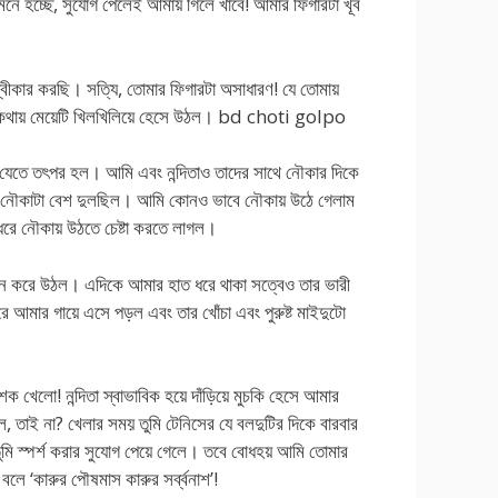
মনে হচ্ছে, সুযোগ পেলেই আমায় গিলে খাবে! আমার ফিগারটা খূব
স্বীকার করছি। সত্যি, তোমার ফিগারটা অসাধারণ! যে তোমায়
ার কথায় মেয়েটি খিলখিলিয়ে হেসে উঠল। bd choti golpo
 যেতে তৎপর হল। আমি এবং নন্দিতাও তাদের সাথে নৌকার দিকে
 নৌকাটা বেশ দুলছিল। আমি কোনও ভাবে নৌকায় উঠে গেলাম
ত ধরে নৌকায় উঠতে চেষ্টা করতে লাগল।
নমন করে উঠল। এদিকে আমার হাত ধরে থাকা সত্বেও তার ভারী
রে আমার গায়ে এসে পড়ল এবং তার খোঁচা এবং পুরুষ্ট মাইদুটো
 শক খেলো! নন্দিতা স্বাভাবিক হয়ে দাঁড়িয়ে মুচকি হেসে আমার
তাই না? খেলার সময় তুমি টেনিসের যে বলদুটির দিকে বারবার
ুমি স্পর্শ করার সুযোগ পেয়ে গেলে। তবে বোধহয় আমি তোমার
ে ‘কারুর পৌষমাস কারুর সর্ব্বনাশ’!