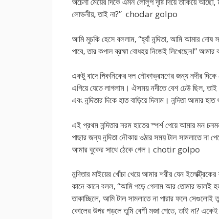
অচেনা মেয়ের দিকে এমন লোলুপ দৃষ্টি দিয়ে তাকিয়ে আছো, 
লোভনীয়, তাই না?” chodar golpo
আমি মুচকি হেসে বললাম, “হ্যাঁ নন্দিতা, আমি আমার দোষ 
পাবে, তার কপাল ব্রহ্মা বোধহয় নিজেই লিখেছেন!” আম
একটু বাদে পিকনিকের দল নৌকাভ্রমণের জন্য নদীর দিকে
এগিয়ে যেতে লাগলাম। ঐসময় নদীতে বেশ ঢেউ ছিল, তাই
এবং নন্দিতার দিকে হাত বাড়িয়ে দিলাম। নন্দিতা আমার হা
এই প্রথম নন্দিতার নরম হাতের স্পর্শ পেয়ে আমার মন চ
পাছার জন্য নন্দিতা নৌকায় ওঠার সময় টাল সামলাতে না পে
আমার বুকের সাথে ঠেকে গেল। chotir golpo
নন্দিতার মাইয়ের খোঁচা খেয়ে আমার শরীর যেন ইলেক্ট্রিকের
কানে কানে বলল, “আমি পড়ে গেলাম আর তোমার ভালই হল, 
তাকাচ্ছিলে, আমি টাল সামলাতে না পারার ফলে সেগুলোই ত
কোলের উপর পড়লে তুমি বেশী মজা পেতে, তাই না? একেই বল