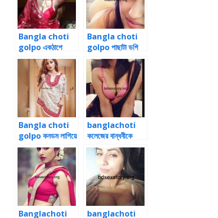
Bangla choti
Bangla choti
golpo একঠাপে
golpo পাছাটা ডগি
ধোনটা গুদের অন্ধকার
পজিশনে নিয়ে পচ করে
গুহায়
ঢুকিয়ে দিলাম
Bangla choti
banglachoti
golpo কনডম লাগিয়ে
কলেজের বান্ধবীকে
সুন্দরী বান্ধবী আয়েশাকে
পার্কে বসিয়ে ঠাপ মারার
চোদার গল্প
কাহিনী
Banglachoti
banglachoti