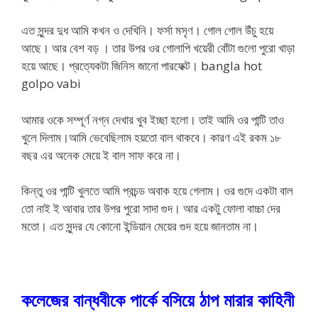
এত সুন্দর দুধ আমি কখন ও দেখিনি। ফর্সা মসৃণ। গোল গোল উঁচু হয়ে
আছে। আর বেশ বড় । তার উপর ওর গোলাপি খয়েরী বোঁটা গুলো পুরো খাড়া
হয়ে আছে। প্রত্যেকটা জিনিস জানো পারফেক্ট। bangla hot
golpo vabi
আমার ওকে সম্পূর্ণ নগ্ন দেখার খুব ইচ্ছা হলো। তাই আমি ওর পান্টি তাও
খুলে দিলাম।আমি ভেবেছিলাম হয়তো বাল থাকবে। কারণ এই রকম ১৮
বছর এর অনেক মেয়ে ই বাল সাফ করে না।
কিন্তু ওর পান্টি খুলতে আমি প্রচন্ড অবাক হয়ে গেলাম। ওর গুদে একটা বাল
তো নাই ই আবার তার উপর পুরো সাদা গুদ। আর একটু ফোলা বাচ্চা দের
মতো। এত সুন্দর যে কোনো ইন্ডিয়ান মেয়ের গুদ হয়ে জানতাম না।
কলেজের বান্ধবীকে পার্কে বসিয়ে ঠাপ মারার কাহিনী