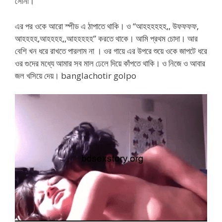
সোনা। ”
এর পর ওকে আরো স্পীড এ ঠাপাতে থাকি। ও “আহহহহহহ,, উফফফফ,
আহহহহ,আহহহহ,,আহহহহহ” করতে থাকে। আমি প্রথম চোদা। আর
বেশি খন ধরে রাখতে পারলাম না । ওর গায়ে এর উপরে শুয়ে ওকে জাপটে ধরে
ওর গুদের মধ্যে আমার সব মাল ঢেলে দিয়ে কাঁপতে থাকি। ও নিজে ও আবার
জল খসিয়ে দেয়। banglachotir golpo