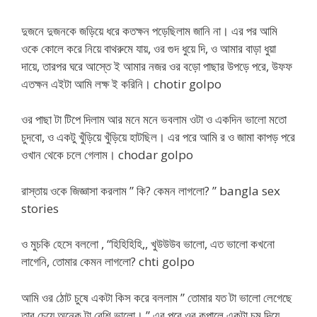
দুজনে দুজনকে জড়িয়ে ধরে কতক্ষন পড়েছিলাম জানি না। এর পর আমি
ওকে কোলে করে নিয়ে বাথরুমে যায়, ওর গুদ ধুয়ে দি, ও আমার বাড়া ধুয়া
দায়ে, তারপর ঘরে আস্তে ই আমার নজর ওর বড়ো পাছার উপড়ে পরে, উফফ
এতক্ষন এইটা আমি লক্ষ ই করিনি। chotir golpo
ওর পাছা টা টিপে দিলাম আর মনে মনে ভবলাম ওটা ও একদিন ভালো মতো
চুদবো, ও একটু খুঁড়িয়ে খুঁড়িয়ে হাটছিল। এর পরে আমি র ও জামা কাপড় পরে
ওখান থেকে চলে গেলাম। chodar golpo
রাস্তায় ওকে জিজ্ঞাসা করলাম ” কি? কেমন লাগলো? ” bangla sex
stories
ও মুচকি হেসে বললো , “হিহিহিহি,, খুউউউব ভালো, এত ভালো কখনো
লাগেনি, তোমার কেমন লাগলো? chti golpo
আমি ওর ঠোট চুষে একটা কিস করে বললাম ” তোমার যত টা ভালো লেগেছে
তার চেয়ে অনেক টা বেশি ভালো। ” এর পরে ওর কপালে একটা চুমু দিয়ে