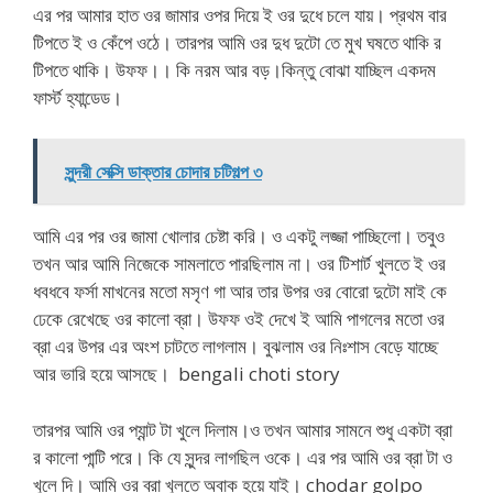
এর পর আমার হাত ওর জামার ওপর দিয়ে ই ওর দুধে চলে যায়। প্রথম বার
টিপতে ই ও কেঁপে ওঠে। তারপর আমি ওর দুধ দুটো তে মুখ ঘষতে থাকি র
টিপতে থাকি। উফফ।। কি নরম আর বড়।কিন্তু বোঝা যাচ্ছিল একদম
ফার্স্ট হ্যান্ডেড।
সুন্দরী সেক্সি ডাক্তার চোদার চটিগল্প ৩
আমি এর পর ওর জামা খোলার চেষ্টা করি। ও একটু লজ্জা পাচ্ছিলো। তবুও
তখন আর আমি নিজেকে সামলাতে পারছিলাম না। ওর টিশার্ট খুলতে ই ওর
ধবধবে ফর্সা মাখনের মতো মসৃণ গা আর তার উপর ওর বোরো দুটো মাই কে
ঢেকে রেখেছে ওর কালো ব্রা। উফফ ওই দেখে ই আমি পাগলের মতো ওর
ব্রা এর উপর এর অংশ চাটতে লাগলাম। বুঝলাম ওর নিঃশাস বেড়ে যাচ্ছে
আর ভারি হয়ে আসছে। bengali choti story
তারপর আমি ওর প্যান্ট টা খুলে দিলাম।ও তখন আমার সামনে শুধু একটা ব্রা
র কালো পান্টি পরে। কি যে সুন্দর লাগছিল ওকে। এর পর আমি ওর ব্রা টা ও
খুলে দি। আমি ওর ব্রা খুলতে অবাক হয়ে যাই। chodar golpo