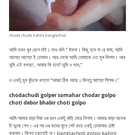
chuda chudir kahini banglachoti
আমি তখন খুব রেগে যাই। তাও বলি ” উফফ। কিছু হবে না রে বাবা, আমি
আস্তে আস্তে ই ঢোকাব। আর দেখো আমি তোমাকে এত সুখ দিলাম। আর
তুমি এই বলছো , আমার কি হবে? তুমি ও ভাব,”
ও একটু মুখ কুঁচকে বললো “আচ্ছা ঠিক আছে। কিন্তু আস্তে প্লিজ।”
chodachudi golper somahar chodar golpo
choti debor bhabir choti golpo
আমি আমার বাড়া দিয়া ওর গুদে একটু বাড়ি মেরে নিলাম। আমার বাড়া অনেক
টা ভুজে গেল। এর পর ওর গুদের মুখে সেট করে একটু ঢোকাবার চেষ্টা
করলাম। কিন্তু ঢুকলোই না। banglachoti golpo kahini