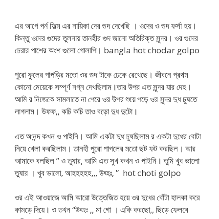
এর আগে পর্ন ফিল্ম এর নায়িকা দের গুদ দেখেছি । ওদের ও গুদ ফর্সা হয়।
কিন্তু ওদের গুদের তুলনায় তানহীর গুদ জানো অতিরিক্ত সুন্দর। ওর গুদের
চেরার পাশের অংশ গুলো গোলাপি। bangla hot chodar golpo
পুরো ফুলের পাপড়ির মতো ওর গুদ টাকে ঢেকে রেখেছে। জীবনে প্রথম
কোনো মেয়েকে সম্পূর্ণ নগ্ন দেখছিলাম।তার উপর এত সুন্দর যার দেহ।
আমি র নিজেকে সামলাতে না পেরে ওর উপর শুয়ে পড়ে ওর সুন্দর দুধ চুষতে
লাগলাম। উফফ,, কচি কচি তাও বড়ো দুধ দুটো।
এত আনন্দ কখন ও পাইনি। আমি একটা দুধ চুষছিলাম র একটা দুধের বোটা
নিয়ে খেলা করছিলাম। তানহী পুরো পাগলের মতো ছট ফট করছিল। আর
আমাকে বলছিল ” ও তুষার, আমি এত সুখ কখন ও পাইনি। তুমি খুব ভালো
তুষার । খুব ভালো, আহহহহহ,,, উহ্হঃ, ” hot choti golpo
ওর এই আওয়াজে আমি আরো উত্তেজিত হয়ে ওর দুধের বোঁটা হালকা করে
কামড়ে দিয়ে। ও তখন “উহ্হঃ ,, মা গো । একি করছো,, ছিড়ে ফেলবে