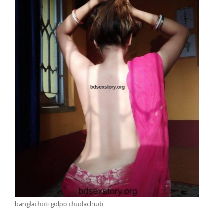
banglachoti golpo chudachudi