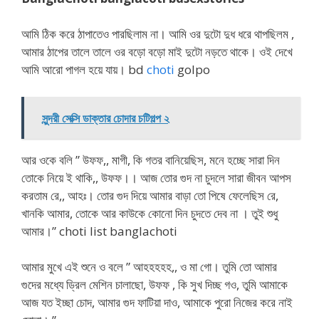
আমি ঠিক করে ঠাপাতেও পারছিলাম না। আমি ওর দুটো দুধ ধরে থাপছিলম ,
আমার ঠাপের তালে তালে ওর বড়ো বড়ো মাই দুটো নড়তে থাকে। ওই দেখে
আমি আরো পাগল হয়ে যায়। bd
choti
golpo
সুন্দরী সেক্সি ডাক্তার চোদার চটিগল্প ২
আর ওকে বলি ” উফফ,, মাগী, কি গতর বানিয়েছিস, মনে হচ্ছে সারা দিন
তোকে নিয়ে ই থাকি,, উফফ।। আজ তোর গুদ না চুদলে সারা জীবন আপস
করতাম রে,, আহঃ। তোর গুদ দিয়ে আমার বাড়া তো পিষে ফেলেছিস রে,
খানকি আমার, তোকে আর কাউকে কোনো দিন চুদতে দেব না । তুই শুধু
আমার।” choti list banglachoti
আমার মুখে এই শুনে ও বলে ” আহহহহহ,, ও মা গো। তুমি তো আমার
গুদের মধ্যে ড্রিল মেশিন চালাছো, উফফ , কি সুখ দিচ্ছ গও, তুমি আমাকে
আজ যত ইচ্ছা চোদ, আমার গুদ ফাটিয়া দাও, আমাকে পুরো নিজের করে নাই