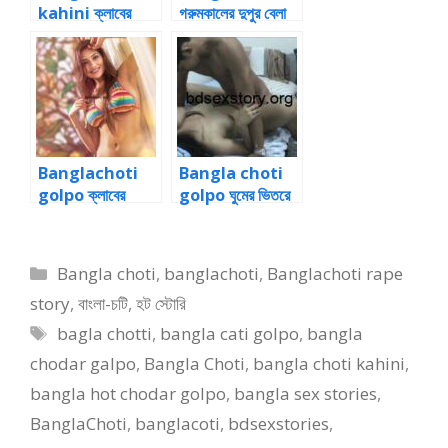
kahini ক্লাবের
গরুমকালের দুপুর বেলা
পিকনিকে রিসর্টে নন্দিতার
গার্লফ্রেন্ডকে পুরো
পাছা মারার কাহিনী- ২
ল্যাংটো করে
Banglachoti
Bangla choti
golpo ক্লাবের
golpo ঘুমের ভিতরে
পিকনিকে রিসর্টে নন্দিতার
জোর করে বোনের পাছা
পাছা মারার কাহিনী – ১
চুদলাম
Categories
Bangla choti
,
banglachoti
,
Banglachoti rape
story
,
বাংলা-চটি
,
হট স্টোরি
Tags
bagla chotti
,
bangla cati golpo
,
bangla
chodar galpo
,
Bangla Choti
,
bangla choti kahini
,
bangla hot chodar golpo
,
bangla sex stories
,
BanglaChoti
,
banglacoti
,
bdsexstories
,