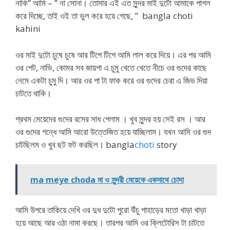
নাকি” আমি – ” না সোনা। তোমার এই এত সুন্দর মাই দুটো আমাকে পাগল
করে দিচ্ছে, তাই ওই তা ভুল করে হয়ে গেছে, ” bangla choti
kahini
ওর মাই দুটো চুষে চুষে আর টিপে টিপে আমি লাল করে দিয়ে। এর পর আমি
ওর পেট, নাভি, কোমর সব জায়গা এ চুমু খেতে খেতে নীচে ওর গুদের কাছে
নেমে একটা চুমু দি। আর ওর পা টা ফাক করে ওর গুদের চেরা এ জিভ দিয়া
চাটতে থাকি।
প্রথম মেয়েদের গুদের রসের সাধ পেলাম । খুব সুন্দর হয় সেই রস । আর
ওর গুদের গন্ধে আমি আরো উত্তেজিত হয়ে যাচ্ছিলাম। যখন আমি ওর গুদ
চাটছিলম ও খুব ছট ফট করছিল। bangla
choti
story
ma meye choda মা ও সুন্দরী মেয়েকে একসাথে চোদা
আমি উপরে তাকিয়ে দেখি ওর দুধ দুটো পুরো উঁচু পাহাড়ের মতো খাড়া খাড়া
হয়ে আছে আর ওঠা নামা করছে। তারপর আমি ওর ক্লিটোরিস টা চাটতে