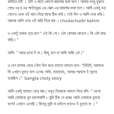
কাটাতে চাই । তাই ও যাতে কোনো জায়গায় কথা বলে। আমার বন্ধু বুঝতে
পেরে ওর র ওর গার্লফ্রেন্ড এর সেক্স এর জায়গার কথা বলে। আমি একটু ভয়
পেলেও ওকে ওই খানে নিয়ে যাবো ঠিক করি। সেই দিন ও আমি দেখা করি।
তারপর আমি ওকে ওই বাড়ি নিয়ে যায় । chudachudir kahini
ও একটু অবাক হয়ে বলে ” এই কি গো। এটা কোথায় আনলে। কি এটা কার
বাড়ি। ”
আমি- ” আরে চলো ই না। কিছু হবে না আমি আছি তো।”
ও বেশ চালাক মেয়ে।খিল খিল করে হাসতে হাসতে বলে- “হিহিহি, আমাকে
কি এখানে চুদবে বলে এনেছ নাকি, হাহাহাহা,, আমার প্রথমে ই সন্দেহ
হয়েছিল।” bangla choty story
আমি একটু থতমত খেয়ে যায়। তবুও নিজেকে সামলে নিয়ে বলি- ” দেখো
আমি তোমাকে খুব ভালোবাসি। তুমি ঠিক যে ধরেছ আমি তোমাকে চুদবো
বলেই এখানে এনেছি। কিন্তু তুমি না চাইলে কখনও ই চুদবো না । ”