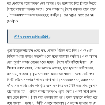
দয়া দেখানোর মতো অবস্থা নেই আমার। দুধ দুটো হাত দিয়ে টিপতে টিপতে
ঠাপাতে লাগলাম অন্ধের মতো। বোন আমার শুধু ঠাপের ধাক্কার তালে তালে
, ‘মমমমমমমমমমমমআহহহহহহহ’ করছিল। bangla hot panu
golpo
পিসি ও বোনকে চোদার চটিগল্প ২
পুরো উত্তেজনায় তার গুদের রস, ধোনকে পিচ্ছিল করে দিল। এখন ধোন
পিচ্ছিল হওয়ার কারণৈ সহজেই গুদের মধ্যে যাতায়াত করছিল। এখন আমার
ধোন পুরোটা আমার বোনের গুদের মধ্যে। ঠাপের গতি বাড়িয়ে দিলাম। সে
শিৎকার করতে লাগল, ‘ চোদ আমাকে আহ্হ্হহ, চুদো চুদে গুদ ফাটিয়ে দাও,
মামমমম, আহহম । বুঝতে পারলাম আবার জল খসাবে। দুধের বোটা ধরে
চিমটি কাটতে লাগলাম ঠাপানোর সাথে সাথে। ওওওওওমমমম, মমমমমমম।
হঠাৎ বোন আমার ধোন কামড়িয়ে ধরল, গুদ দিয়ে গুদ টাইট হয়ে গেল, বুঝলাম
তার আবার হবে। এদিকে আমার অবস্থাও প্রায় একই। একই সাথে দুজন
মাল ছেড়ে দিলাম। ঠপাস করে পড়লাম তার পর। দুজন দুজনকে জড়িয়ে ধরে
শুয়ে পড়লাম। প্রায় ২০ মিনিট এভাবে থাকালাম। একটু দম পাওয়ার পর সে