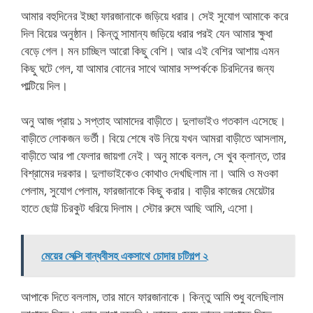
আমার বহুদিনের ইচ্ছা ফারজানাকে জড়িয়ে ধরার। সেই সুযোগ আমাকে করে
দিল বিয়ের অনুষ্ঠান। কিন্তু সামান্য জড়িয়ে ধরার পরই যেন আমার ক্ষুধা
বেড়ে গেল। মন চাচ্ছিল আরো কিছু বেশি। আর এই বেশির আশায় এমন
কিছু ঘটে গেল, যা আমার বোনের সাথে আমার সম্পর্ককে চিরদিনের জন্য
পাল্টিয়ে দিল।
অনু আজ প্রায় ১ সপ্তাহ আমাদের বাড়ীতে। দুলাভাইও গতকাল এসেছে।
বাড়ীতে লোকজন ভর্তী। বিয়ে শেষে বউ নিয়ে যখন আমরা বাড়ীতে আসলাম,
বাড়ীতে আর পা ফেলার জায়গা নেই। অনু মাকে বলল, সে খুব ক্লান্ত, তার
বিশ্রামের দরকার। দুলাভাইকেও কোথাও দেখছিলাম না। আমি ও মওকা
পেলাম, সুযোগ পেলাম, ফারজানাকে কিছু করার। বাড়ীর কাজের মেয়েটার
হাতে ছোট্ট চিরকুট ধরিয়ে দিলাম। স্টোর রুমে আছি আমি, এসো।
মেয়ের সেক্সি বান্ধবীসহ একসাথে চোদার চটিগল্প ২
আপাকে দিতে বললাম, তার মানে ফারজানাকে। কিন্তু আমি শুধু বলেছিলাম