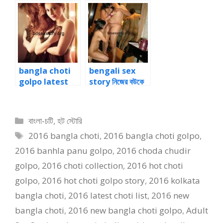
আম্মু আর ছোট বোনকে
ঘুরতে গিয়ে শালীর নরম
একসাথে চুদলাম
পাছা চোদা
bangla choti
bengali sex
golpo latest
story নিজের বউকে
ড্রাইভার জোর করে
চুদতে দেখলাম অফিস
মালিক এর বউ এর পাছা
পার্টিতে
দিয়ে
Categories
বাংলা-চটি
,
হট স্টোরি
Tags
2016 bangla choti
,
2016 bangla choti golpo
,
2016 banhla panu golpo
,
2016 choda chudir
golpo
,
2016 choti collection
,
2016 hot choti
golpo
,
2016 hot choti golpo story
,
2016 kolkata
bangla choti
,
2016 latest choti list
,
2016 new
bangla choti
,
2016 new bangla choti golpo
,
Adult