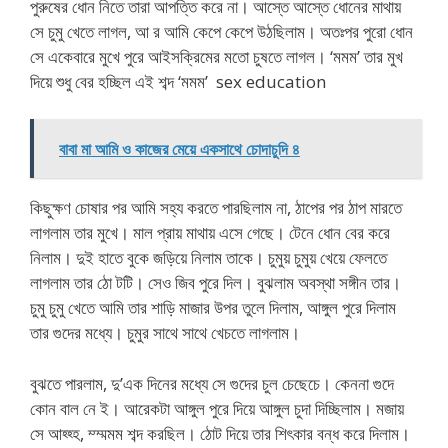
পুরুষের ধোন নিতে তারা আপত্তি করে না। আস্তে আস্তে ধোনের মাথায়
সে চুমু খেতে লাগল, আ র আমি কেপে কেপে উঠছিলাম। অতঃপর পুরো ধোন
সে একেবারে মুখে পুরে আইসক্রিমের মতো চুষতে লাগল। ‘মমম’ তার মুখ
দিয়ে শুধু বের হচ্ছিল এই শব্দ ‘মমম’ sex education
বাবা মা আমি ও কাজের মেয়ে একসাথে চোদাচুদি ৪
কিছুক্ষণ চোষার পর আমি সহ্য করতে পারছিলাম না, ঠাপের পর ঠাপ মারতে
লাগলাম তার মুখে। মাল প্রায় মাথায় এসে গেছে। টেনে ধোন বের করে
নিলাম। দুই হাতে বুকে জড়িয়ে নিলাম তাকে। চুমুয় চুমুয় খেয়ে ফেলতে
লাগলাম তার ঠো টটি। সেও জিব পুরে দিল। বুঝলাম অবস্থা সঙ্গীন তার।
চুমু চুমু খেতে আমি তার শাড়ি মাজার উপর তুলে দিলাম, আঙ্গুল পুরে দিলাম
তার গুদের মধ্যে। চুমুর সাথে সাথে খেচতে লাগলাম।
বুঝতে পারলাম, দু’এক দিনের মধ্যে সে গুদের চুল চেছেচে। কেননা গুদে
কোন বাল নে ই। আরেকটা আঙ্গুল পুরে দিয়ে আঙ্গুল চুদা দিচ্ছিলাম। মজায়
সে আহ্হ্হ, ম্ম্মমম শব্দ করছিল। ঠোট দিয়ে তার শিৎকার বন্ধ করে দিলাম।