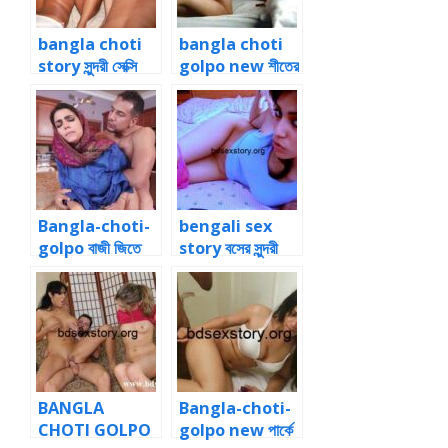
bangla choti
bangla choti
story সুন্দরী সেক্সি
golpo new শীতের
বউয়ের সাথে অদল বদল
রাতে সুমাইয়া কে ডগি
করে বন্ধুর বউকে নিয়ে
স্টাইলে গুদ মারতে শুরু
গ্রুপ সেক্স
করলাম
Bangla-choti-
bengali sex
golpo বাজী জিতে
story বসের সুন্দরী
জোর করে বন্ধুর বউ এর
মডেল বউকে একা পেয়ে
পাছা চুদলাম
জোর করে চুদলাম
BANGLA
Bangla-choti-
CHOTI GOLPO
golpo new পার্কে