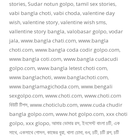
stories
,
Sudar notun golpo
,
tamil sex stories
,
vabi bangla choti
,
vabi choda
,
valentine day
wish
,
valentine story
,
valentine wish sms
,
vallentine story bangla
,
valobasar golpo
,
vodar
jala
,
www.bangla chati.com
,
www.bangla
choti.com
,
www.bangla coda codir golpo.com
,
www.bangla coti.com
,
www.bangla cudacudi
golpo.com
,
www.bangla letest choti com
,
www.banglachoti
,
www.banglachoti.com
,
www.banglamagichoda.com
,
www.bengali
sexgolpo.com
,
www.choti.com
,
www.choti.com
বিউটি টিপস
,
www.choticlub.com
,
www.cuda chudir
bangla golpo.com
,
www.hot golpo.com
,
xxx choti
golpo
,
xxx glopo
,
আমার ভোদার রস
,
ইনসেস্ট বাংলা চটি
,
এক
সাথে
,
একসাথে গোসল
,
কাজের বুয়া
,
খালা চোদা
,
গুধ
,
চটি
,
চটি গল্প
,
চটি