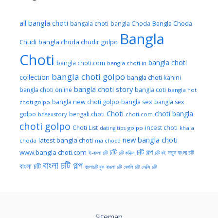
all bangla choti
Bangla Choda
bangala choti
bangla Choda
Bangla
Chudi
bangla choda chudir golpo
Choti
bangla choti
bangla choti.com
bangla choti.in
bangla choti golpo
collection
bangla choti kahini
bangla choti story
bangla choti online
bangla coti
bangla hot
bangla new choti golpo
bangla sex
bangla sex
choti golpo
Choti
choti bangla
golpo
bengali choti
bdsexstory
choti.com
choti golpo
Choti List
incest choti
golpo
khala
dating tips
new bangla choti
latest bangla choti
choda
ma choda
চটি
চটি গল্প
www.bangla choti.com
নতুন বাংলা চটি
ই-বাংলা চটি
চটি কমিক্স
চটি বই
বাংলা চটি গল্প
বাংলা চটি
বাংলাচটি বুক
বাঙলা চটি
বেঙ্গলি চটি
সেক্সি চটি
Sitemap