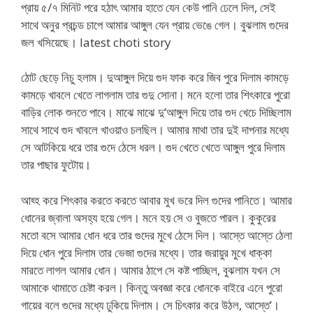
প্রায় ৫/৭ মিনিট পরে হঠাৎ আমার হাতে যেন কেউ পানি ঢেলে দিল, সেই
সাথে অনুর প্রচন্ড চাপে আমার আঙ্গুল যেন প্রায় ভেঙে গেল। বুঝলাম গুদের
জল খসিয়েছে। latest choti story
ঠোট ছেড়ে নিচু হলাম। দুআঙ্গুল দিয়ে গুদ ফাক করে জিব পুরে দিলাম কামড়ে
কামড়ে খাবলে খেতে লাগলাম তার গুদু সোনা। মনে হলো তার শিৎকারে পুরো
বাড়ির লোক শুনতে পাবে। মাঝে মাঝে দু’আঙ্গুল দিয়ে তার গুদ খেচে দিচ্ছিলাম
সাথে সাথে গুদ খাবলে খাওয়াও চলছিল। আমার মাথা তার দুই দাপনার মধ্যে
সে আটকিয়ে ধরে তার গুদে ঠেসে ধরল। গুদ খেতে খেতে আঙ্গুল পুরে দিলাম
তার পাছার ফুটোয়।
আহ্হ করে শিৎকার করতে করতে আবার মুখ ভরে দিল গুদের পানিতে। আমার
ধোনের জ্বালা অসহ্য হয়ে গেল। মনে হয় সে ও বুজতে পারল। কুকুরের
মতো বসে আমার ধোন ধরে তার গুদের মুখে ঠেসে দিল। আস্তে আস্তে ঠেলা
দিয়ে ধোন পুরে দিলাম তার ভেজা গুদের মধ্যে। তার জরায়ুর মুখে ধাক্কা
মারতে লাগল আমার ধোন। আমার ঠাপে সে কষ্ট পাচ্ছিল, বুঝলাম যখন সে
আমাকে থামাতে চেষ্টা করল। কিন্তু অবজ্ঞা করে ধোনকে বাইরে এনে পুরো
গায়ের বলে গুদের মধ্যে ঢুকিয়ে দিলাম। সে চিৎকার করে উঠল, আস্তে’।