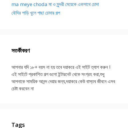
ma meye choda মা ও সুন্দরী মেয়েকে একসাথে চোদা
বৌদির শাড়ি খুলে পাছা চোদার গল্প
সতর্কীকরণ
আপনার যদি ১৮+ বয়স না হয় তবে দয়াকরে এই সাইট ত্যাগ করুন !
এই সাইটে প্রকাশিত গল্প গুলো ইন্টারনেট থেকে সংগ্রহ করা,শুধু
আপনাকে সাময়িক আনন্দ দেয়ার জন্য,দয়াকরে কেউ বাস্তব জীবনে এসব
চেষ্টা করবেন না
Tags