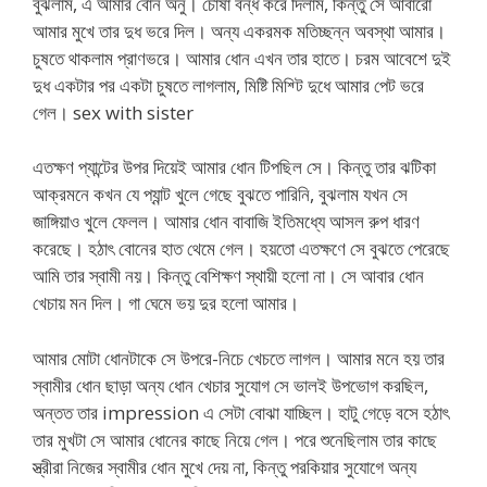
বুঝলাম, এ আমার বোন অনু। চোষা বন্ধ করে দিলাম, কিন্তু সে আবারো
আমার মুখে তার দুধ ভরে দিল। অন্য একরমক মতিচ্ছন্ন অবস্থা আমার।
চুষতে থাকলাম প্রাণভরে। আমার ধোন এখন তার হাতে। চরম আবেশে দুই
দুধ একটার পর একটা চুষতে লাগলাম, মিষ্টি মিশ্টি দুধে আমার পেট ভরে
গেল। sex with sister
এতক্ষণ প্যান্টের উপর দিয়েই আমার ধোন টিপছিল সে। কিন্তু তার ঝটিকা
আক্রমনে কখন যে প্যান্ট খুলে গেছে বুঝতে পারিনি, বুঝলাম যখন সে
জাঙ্গিয়াও খুলে ফেলল। আমার ধোন বাবাজি ইতিমধ্যে আসল রুপ ধারণ
করেছে। হঠাৎ বোনের হাত থেমে গেল। হয়তো এতক্ষণে সে বুঝতে পেরেছে
আমি তার স্বামী নয়। কিন্তু বেশিক্ষণ স্থায়ী হলো না। সে আবার ধোন
খেচায় মন দিল। গা ঘেমে ভয় দুর হলো আমার।
আমার মোটা ধোনটাকে সে উপরে-নিচে খেচতে লাগল। আমার মনে হয় তার
স্বামীর ধোন ছাড়া অন্য ধোন খেচার সুযোগ সে ভালই উপভোগ করছিল,
অন্তত তার impression এ সেটা বোঝা যাচ্ছিল। হাটু গেড়ে বসে হঠাৎ
তার মুখটা সে আমার ধোনের কাছে নিয়ে গেল। পরে শুনেছিলাম তার কাছে
স্ত্রীরা নিজের স্বামীর ধোন মুখে দেয় না, কিন্তু পরকিয়ার সুযোগে অন্য