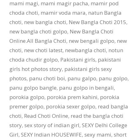
mami magi
,
mami magir pacha
,
mamir pod
choda choti
,
mamir voda mara
,
natun Bangla
choti
,
new bangla choti
,
New Bangla Choti 2015
,
new bangla choti golpo
,
New Bangla Choti
Online.All Bangla Choti
,
new bengali golpo
,
new
choti
,
new choti latest
,
newbangla choti
,
notun
choda chudir golpo
,
Pakistani girls
,
pakistani
girls hot photos story
,
pakistani girls sexy
photos
,
panu choti boi
,
panu galpo
,
panu golpo
,
panu golpo bangle
,
panu golpo in bengali
,
porokia golpo
,
porokia prem kahini
,
porokia
premer golpo
,
porokia sexer golpo
,
read bangla
choti
,
Read Choti Online
,
read the bangla choti
story
,
sex story of indian girl
,
SEXY Delhi College
Girl
,
SEXY Indian HOUSEWIFE
,
sexy mami
,
short