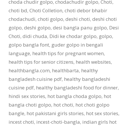
choda chudir golpo
,
chodachudir golpo
,
Choti
,
choti bd
,
Choti Colletion
,
choti debor bhabir
chodachudi
,
choti golpo
,
deshi choti
,
deshi choti
golpo
,
deshi golpo
,
desi bangla panu golpo
,
Desi
Choti
,
didi chuda
,
Didi ke chodar golpo
,
golpo
,
golpo bangla font
,
guder golpo in bengali
language
,
health tips for pregnant women
,
health tips for senior citizens
,
health websites
,
healthbangla.com
,
healthbarta
,
healthy
bangladesh cuisine pdf
,
healthy bangladeshi
cuisine pdf
,
healthy bangladeshi food for dinner
,
hindi sex stories
,
hot bangla choda golpo
,
hot
bangla choti golpo
,
hot choti
,
hot choti golpo
bangle
,
hot pakistani girls stories
,
hot sex stories
,
incest choti
,
incest-choti-bangla
,
indian girls hot