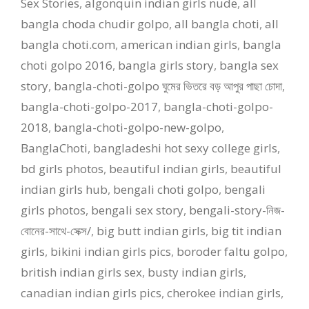
Sex Stories
,
algonquin indian girls nude
,
all
bangla choda chudir golpo
,
all bangla choti
,
all
bangla choti.com
,
american indian girls
,
bangla
choti golpo 2016
,
bangla girls story
,
bangla sex
story
,
bangla-choti-golpo ঘুমের ভিতরে বড় আপুর পাছা চোদা
,
bangla-choti-golpo-2017
,
bangla-choti-golpo-
2018
,
bangla-choti-golpo-new-golpo
,
BanglaChoti
,
bangladeshi hot sexy college girls
,
bd girls photos
,
beautiful indian girls
,
beautiful
indian girls hub
,
bengali choti golpo
,
bengali
girls photos
,
bengali sex story
,
bengali-story-নিজ-
বোনের-সাথে-সেক্স/
,
big butt indian girls
,
big tit indian
girls
,
bikini indian girls pics
,
boroder faltu golpo
,
british indian girls sex
,
busty indian girls
,
canadian indian girls pics
,
cherokee indian girls
,