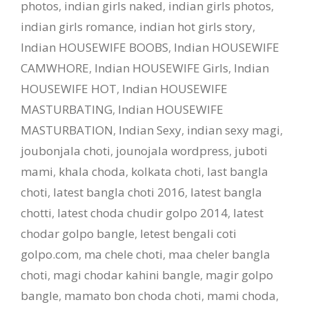
photos
,
indian girls naked
,
indian girls photos
,
indian girls romance
,
indian hot girls story
,
Indian HOUSEWIFE BOOBS
,
Indian HOUSEWIFE
CAMWHORE
,
Indian HOUSEWIFE Girls
,
Indian
HOUSEWIFE HOT
,
Indian HOUSEWIFE
MASTURBATING
,
Indian HOUSEWIFE
MASTURBATION
,
Indian Sexy
,
indian sexy magi
,
joubonjala choti
,
jounojala wordpress
,
juboti
mami
,
khala choda
,
kolkata choti
,
last bangla
choti
,
latest bangla choti 2016
,
latest bangla
chotti
,
latest choda chudir golpo 2014
,
latest
chodar golpo bangle
,
letest bengali coti
golpo.com
,
ma chele choti
,
maa cheler bangla
choti
,
magi chodar kahini bangle
,
magir golpo
bangle
,
mamato bon choda choti
,
mami choda
,