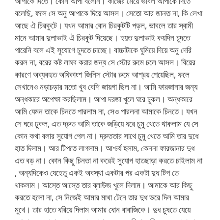
আপাকে দিতে। কোন আপা বলেনি। কাজের মেয়ে ভাবল আপাকে দিতে
বলেছি, ফলে সে অনু আপাকে দিয়ে আসল। সেতো আর জানত না, কি লেখা
আছে ঐ চিরকুটে। যখন আমার বোন চিরকুটটি পড়ল, ভাবলে তার স্বামী
মানে আমার দুলাভাই ঐ চিরকুট দিয়েছে। হয়ত দুলাভাই কয়দিন চুদতে
পারেনি বলে এই সুযোগে চুদতে চাচ্ছে। বাচ্চাটাকে ঘুমিয়ে দিয়ে অনু দেরি
করল না, বরের কষ্ট লাঘব করার জন্য সে স্টোর রুমে চলে আসল। বিয়ের
কারণে অব্যবহৃত অধিকাংশ জিনিস স্টোর রুমে আশ্রয় পেয়েছিল, ফলে
সেখানেও নড়াচড়ার মতো খুব বেশি জায়গা ছিল না। আমি ফারজানার জন্য
অন্ধকারে অপেক্ষা করছিলাম। আপা দরজা খুলে ঘরে ঢুকল। অন্ধকারে
আমি যেমন তাকে চিনতে পারলাম না, সেও পারলনা আমাকে চিনতে। যখন
সে ঘরে ঢুকল, এত দ্রুত আমি তাকে জড়িয়ে ধরে চুমু খেতে থাকলাম যে সে
কোন কথা বলার সুযোগ পেল না। দ্রুততার সাথে চুমু খেতে আমি তার দুধে
হাত দিলাম। আর টিপতে লাগলাম। আশ্চর্য হলাম, কেননা ফারজানার দুধ
এত বড় না। কোন কিছু চিনতা না করেই সুযোগ হাতছাড়া করতে চাইলাম না
, অন্যদিকেও যেহেতু একই অবস্থা একটার পর একটা দুধ টিপ তে
থাকলাম। আস্তে আস্তে তার ব্লাউজ খুলে দিলাম। আমাকে আর কিছু
করতে হলো না, সে নিজেই আমার মাথা টেনে তার দুধ ভরে দিল আমার
মুখে। তার হাতে ধরিয়ে দিলাম আমার ধোন বাবাজিকে। দুধ চুষতে যেয়ে