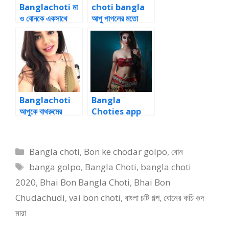
Banglachoti মা
choti bangla
ও বোনকে একসাথে
আপু পাগলের মতো
ভালোবাসার গল্প
আমাকে দুধের সাথে
চেপে ধরল
Banglachoti
Bangla
আপুকে বাথরুমের
Choties app
দেয়ালে ঠেকিয়ে ডগি
new দিদির গুদের
স্টাইলে আপুকে চুদতে
ভিতরে বাড়া ঢুকিয়ে
ঘুমিয়ে পরলাম
Categories
Bangla choti
,
Bon ke chodar golpo
,
বোন
Tags
banga golpo
,
Bangla Choti
,
bangla choti
2020
,
Bhai Bon Bangla Choti
,
Bhai Bon
Chudachudi
,
vai bon choti
,
বাংলা চটি গল্প
,
বোনের কচি গুদ
মারা