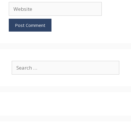
Website
Search
for: