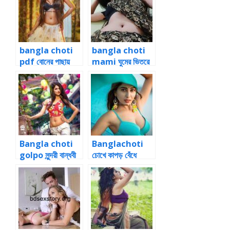
bangla choti
bangla choti
pdf বোনের পাছায়
mami ঘুমের ভিতরে
ধোন ঠেকিয়ে ডগি
মামীর ভোদায় ধোন
স্টাইলে চোদা ২
ঢুকিয়ে ঠাপানো
Bangla choti
Banglachoti
golpo সুন্দরী বান্ধবী
চোখে কাপড় বেঁধে
ও বড় বোনকে চোদার
বোনকে চোদার কাহিনী
থ্রিসাম সেক্স স্টোরি