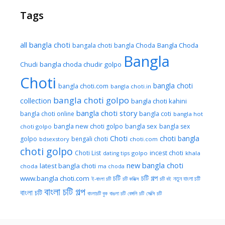
Tags
all bangla choti
Bangla Choda
bangala choti
bangla Choda
Bangla
Chudi
bangla choda chudir golpo
Choti
bangla choti
bangla choti.com
bangla choti.in
bangla choti golpo
collection
bangla choti kahini
bangla choti story
bangla choti online
bangla coti
bangla hot
bangla new choti golpo
bangla sex
bangla sex
choti golpo
Choti
choti bangla
golpo
bengali choti
bdsexstory
choti.com
choti golpo
Choti List
incest choti
golpo
khala
dating tips
new bangla choti
latest bangla choti
choda
ma choda
চটি
চটি গল্প
www.bangla choti.com
নতুন বাংলা চটি
ই-বাংলা চটি
চটি কমিক্স
চটি বই
বাংলা চটি গল্প
বাংলা চটি
বাংলাচটি বুক
বাঙলা চটি
বেঙ্গলি চটি
সেক্সি চটি