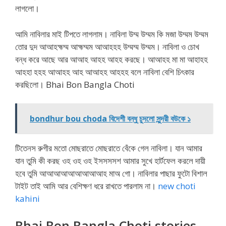
লাগলো।
আমি নাবিলার মাই টিপতে লাগলাম। নাবিলা উম্ম উম্মম কি মজা উম্মম উম্মম
তোর দুদ আআহহ্মম্ম আহ্মম্মম আআহহহ উম্মম্ম উম্মম। নাবিলা ও চোখ
বন্ধ করে আছে আর আআহ আহহ আহহ করছে। আআহহ মা মা আহাহহ
আহহা হহহ আআহহ আহ আআহহ আহহহ বলে নাবিলা বেশি চিৎকার
করছিলো। Bhai Bon Bangla Choti
bondhur bou choda বিদেশী বন্ধু চুদলো সুন্দরী বউকে ১
টিতেনস রুগীর মতো মোছরাতে মোছরাতে বেঁকে গেল নাবিলা। যান আমার
যান তুমি কী করছ ওহ ওহ ওহ ইসসসসশ আমার সুখে হার্টফেল করলে দায়ী
হবে তুমি আআআআআআআআআহ মাঅ গো। নাবিলার পাছার ফুটো বিশাল
টাইট তাই আমি আর বেশিক্ষণ ধরে রাখতে পারলাম না।
new choti
kahini
Bhai Bon Bangla Choti stories