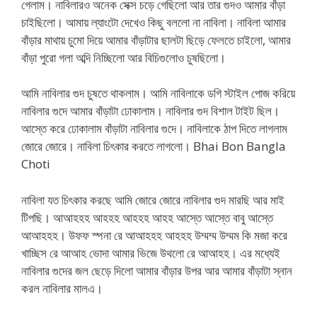
গেলাম। নাবিলারও অনেক সেক্স চড়ে গেছিলো আর তার গুদও আমার বাঁড়া
চাইছিলো। আমায় ল্যাংটো দেখেও কিছু বললো না নাবিলা। নাবিলা আমার
বাঁড়ার মাথায় চুমো দিয়ে আমার বাঁড়াটার ছালটা ছিড়ে ফেলতে চাইলো, আমার
বাঁড়া পুরো গলা অব্দি নিচ্ছিলো আর বিচিগুলোও চুষছিলো।
আমি নাবিলার গুদ চুষতে থাকলাম। আমি নাবিলাকে ডগি স্টাইল পোজ করিয়ে
নাবিলার গুদে আমার বাঁড়াটা ঢোকালাম। নাবিলার গুদ বিশাল টাইট ছিল।
আস্তে করে ঢোকালাম বাঁড়াটা নাবিলার গুদে। নাবিলাকে ঠাপ দিতে লাগলাম
জোরে জোরে। নাবিলা চিৎকার করতে লাগলো। Bhai Bon Bangla
Choti
নাবিলা যত চিৎকার করছে আমি জোরে জোরে নাবিলার গুদ মারছি আর মাই
টিপছি। আআহহহ আহহহ আহহহ আহহ আস্তে আস্তে বাবু আস্তে
আআহহহ। উফফ স্পনা রে আআহহহ আহহহ উম্মম্ম উম্মম কি মজা করে
খাচ্ছিস রে আআহ ভোদা আমার ভিজে উথলো রে আআহহ। এর মধ্যেই
নাবিলার গুদের জল ছেড়ে দিলো আমার বাঁড়ার উপর আর আমার বাঁড়াটা স্নান
করল নাবিলার মালএ।