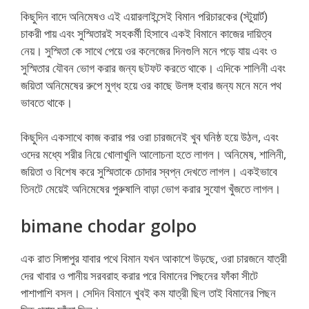
কিছুদিন বাদে অনিমেষও এই এয়ারলাইন্সেই বিমান পরিচারকের (স্টুয়ার্ট)
চাকরী পায় এবং সুস্মিতারই সহকর্মী হিসাবে একই বিমানে কাজের দায়িত্ব
নেয়। সুস্মিতা কে সাথে পেয়ে ওর কলেজের দিনগুলি মনে পড়ে যায় এবং ও
সুস্মিতার যৌবন ভোগ করার জন্য ছটফট করতে থাকে। এদিকে শালিনী এবং
জয়িতা অনিমেষের রুপে মুগ্ধ হয়ে ওর কাছে উলঙ্গ হবার জন্য মনে মনে পথ
ভাবতে থাকে।
কিছুদিন একসাথে কাজ করার পর ওরা চারজনেই খুব ঘনিষ্ঠ হয়ে উঠল, এবং
ওদের মধ্যে শরীর নিয়ে খোলাখুলি আলোচনা হতে লাগল। অনিমেষ, শালিনী,
জয়িতা ও বিশেষ করে সুস্মিতাকে চোদার স্বপ্ন দেখতে লাগল। একইভাবে
তিনটে মেয়েই অনিমেষের পুরুষালি বাড়া ভোগ করার সুযোগ খুঁজতে লাগল।
bimane chodar golpo
এক রাত সিঙ্গাপুর যাবার পথে বিমান যখন আকাশে উড়ছে, ওরা চারজনে যাত্রী
দের খাবার ও পানীয় সরবরাহ করার পরে বিমানের পিছনের ফাঁকা সীটে
পাশাপাশি বসল। সেদিন বিমানে খুবই কম যাত্রী ছিল তাই বিমানের পিছন