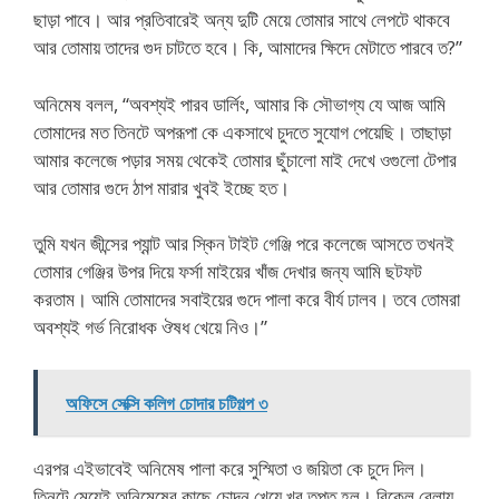
ছাড়া পাবে। আর প্রতিবারেই অন্য দুটি মেয়ে তোমার সাথে লেপটে থাকবে
আর তোমায় তাদের গুদ চাটতে হবে। কি, আমাদের ক্ষিদে মেটাতে পারবে ত?”
অনিমেষ বলল, “অবশ্যই পারব ডার্লিং, আমার কি সৌভাগ্য যে আজ আমি
তোমাদের মত তিনটে অপরূপা কে একসাথে চুদতে সুযোগ পেয়েছি। তাছাড়া
আমার কলেজে পড়ার সময় থেকেই তোমার ছুঁচালো মাই দেখে ওগুলো টেপার
আর তোমার গুদে ঠাপ মারার খুবই ইচ্ছে হত।
তুমি যখন জীন্সের প্যান্ট আর স্কিন টাইট গেঞ্জি পরে কলেজে আসতে তখনই
তোমার গেঞ্জির উপর দিয়ে ফর্সা মাইয়ের খাঁজ দেখার জন্য আমি ছটফট
করতাম। আমি তোমাদের সবাইয়ের গুদে পালা করে বীর্য ঢালব। তবে তোমরা
অবশ্যই গর্ভ নিরোধক ঔষধ খেয়ে নিও।”
অফিসে সেক্সি কলিগ চোদার চটিগল্প ৩
এরপর এইভাবেই অনিমেষ পালা করে সুস্মিতা ও জয়িতা কে চুদে দিল।
তিনটে মেয়েই অনিমেষের কাছে চোদন খেয়ে খুব তৃপ্ত হল। বিকেল বেলায়