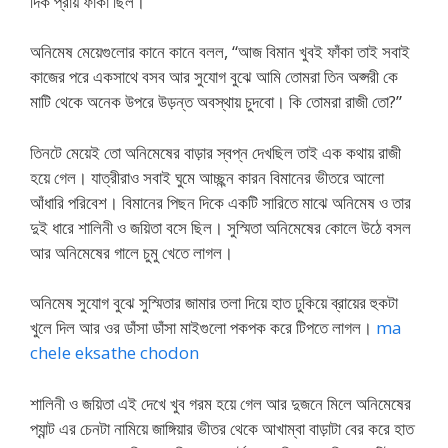
দিক প্রায় ফাঁকা ছিল।
অনিমেষ মেয়েগুলোর কানে কানে বলল, “আজ বিমান খুবই ফাঁকা তাই সবাই
কাজের পরে একসাথে বসব আর সুযোগ বুঝে আমি তোমরা তিন অপ্সরী কে
মাটি থেকে অনেক উপরে উড়ন্ত অবস্থায় চুদবো। কি তোমরা রাজী তো?”
তিনটে মেয়েই তো অনিমেষের বাড়ার স্বপ্ন দেখছিল তাই এক কথায় রাজী
হয়ে গেল। যাত্রীরাও সবাই ঘুমে আচ্ছ্ন্ন কারন বিমানের ভীতরে আলো
আঁধারি পরিবেশ। বিমানের পিছন দিকে একটি সারিতে মাঝে অনিমেষ ও তার
দুই ধারে শালিনী ও জয়িতা বসে ছিল। সুস্মিতা অনিমেষের কোলে উঠে বসল
আর অনিমেষের গালে চুমু খেতে লাগল।
অনিমেষ সুযোগ বুঝে সুস্মিতার জামার তলা দিয়ে হাত ঢুকিয়ে ব্রায়ের হুকটা
খুলে দিল আর ওর ডাঁসা ডাঁসা মাইগুলো পকপক করে টিপতে লাগল।
ma
chele eksathe chodon
শালিনী ও জয়িতা এই দেখে খুব গরম হয়ে গেল আর দুজনে মিলে অনিমেষের
প্যান্ট এর চেনটা নামিয়ে জাঙ্গিয়ার ভীতর থেকে আখাম্বা বাড়াটা বের করে হাত