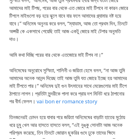
সুস্মিতা বলল, “অনিমেষ, আজ তুমি প্রথমবার হবার জন্য যতটা জোরে
আমাদের মাই টিপছ, পরের বার থেকে এত জোরে মাই টিপবে না কারন জোরে
টিপলে মাইগুলো বড় হয়ে ঝুলে যাবে যার ফলে আমাদের গ্ল্যামার নষ্ট হয়ে
যাবে।” অনিমেষ অনুনয় করে বলল, “ম্যাডাম, আজ তো প্রথম দিন, তিনটে
অপ্সরী কে একসাথে পেয়েছি তাই আজ একটু জোরে মাই টেপার অনুমতি
দাও।
আমি কথা দিচ্ছি পরের বার থেকে এতজোরে মাই টিপব না।”
অনিমেষের অনুরোধে সুস্মিতা, শালিনী ও জয়িতা হেসে বলল, “না আজ তুমি
আমাদের অনেক আনন্দ দিয়েছ তাই আজ তুমি যত জোরে ইচ্ছে হয় আমাদের
মাই টিপতে পার।” অনিমেষ দুই গুন উৎসাহের সাথে মেয়েগুলোর মাই টিপে
ঠাপাতে লাগল। প্রতিটা সুন্দরীকে পালা করে প্রায় দশ মিনিট ধরে ঠাপানোর
পর বীর্য ফেলল।
vai bon er romance story
তিনজনেরই চোদন হয়ে যাবার পরে জয়িতা অনিমেষের বাড়াটা হাতের মুঠোয়
ধরে চুমু খেল আর হাসতে হাসতে বলল, “এই নুঙ্কু সোনাটা আজ অনেক
পরিশ্রম করেছে, তিন তিনটে জোয়ান ছুকরির গুদে ঢুকে তাদের ক্ষিদে