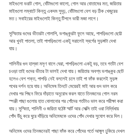
মাইগুলো ভরাট গোল, বোঁটাগুলো কালো, গোল আর বোতামের মত, জয়িতার
মাইগুলো লম্বাটে কিন্তু একদম সুদৃঢ়, বোঁটাগুলো বেশ বড় ঠিক খেজুরের
মত। সবাইয়ের মাইগুলোই কিন্তু টিপলে ভারী মজা লাগে।
সুস্মিতার গুদের ভীতরটা গোলাপি, ভগাঙ্কুরটা ফুলে আছে, পাপড়িগুলো ছোট্ট
আর খুবই পাতলা, তাই পাপড়িগুলো একটু সরালেই স্বর্গের সুড়ঙ্গটা দেখা
যায়।
শালিনীর গুদ হাল্কা মসৃণ বালে ঘেরা, পাপড়িগুলো একটু বড়, তবে গর্তটা বেশ
চওড়া তাই গুদের ভীতর টা ভালই দেখা যায়। জয়িতার অবশ্য ভগাঙ্কুর ছোট
হলেও বেশ শক্ত, পাপড়ি নেই বললেই চলে তাই পা ফাঁক করলেই সুড়ঙ্গ
পথের দর্শন হয়ে যায়। অনিমেষ তিনটে মেয়েরই মাই আর গুদ ভাল করে
দেখার পর পিছন ফিরে দাঁড়াতে অনুরোধ করল যাতে তিনজনের গোল নরম
স্পঞ্জী পাছা গুলোয় হাত বোলানোর পর পোঁদের গর্তটাও ভাল করে পরীক্ষা করা
যায়। সুস্মিতা, শালিনী ও জয়িতা যঠেষ্ট স্মার্ট আর সেক্সি তাই ওরা নির্দ্বিধায়
পোঁদ উঁচু করে ঘুরে দাঁড়িয়ে অনিমেষকে ওদের পোঁদ দেখার সুযোগ করে দিল।
অনিমেষ ওদের তিনজনেরই পাছা ফাঁক করে পোঁদের গর্তে আঙ্গুল ঢুকিয়ে দেখল