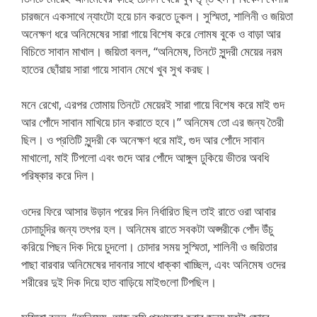
চারজনে একসাথে ন্যাংটো হয়ে চান করতে ঢুকল। সুস্মিতা, শালিনী ও জয়িতা
অনেক্ষণ ধরে অনিমেষের সারা গায়ে বিশেষ করে লোমষ বুকে ও বাড়া আর
বিচিতে সাবান মাখাল। জয়িতা বলল, “অনিমেষ, তিনটে সুন্দরী মেয়ের নরম
হাতের ছোঁয়ায় সারা গায়ে সাবান মেখে খুব সুখ করছ।
মনে রেখো, এরপর তোমায় তিনটে মেয়েরই সারা গায়ে বিশেষ করে মাই গুদ
আর পোঁদে সাবান মাখিয়ে চান করাতে হবে।” অনিমেষ তো এর জন্য তৈরী
ছিল। ও প্রতিটি সুন্দরী কে অনেক্ষণ ধরে মাই, গুদ আর পোঁদে সাবান
মাখালো, মাই টিপলো এবং গুদে আর পোঁদে আঙ্গুল ঢুকিয়ে ভীতর অবধি
পরিষ্কার করে দিল।
ওদের ফিরে আসার উড়ান পরের দিন নির্ধারিত ছিল তাই রাতে ওরা আবার
চোদাচুদির জন্য তৎপর হল। অনিমেষ রাতে সবকটা অপ্সরীকে পোঁদ উঁচু
করিয়ে পিছন দিক দিয়ে চুদলো। চোদার সময় সুস্মিতা, শালিনী ও জয়িতার
পাছা বারবার অনিমেষের দাবনার সাথে ধাক্কা খাচ্ছিল, এবং অনিমেষ ওদের
শরীরের দুই দিক দিয়ে হাত বাড়িয়ে মাইগুলো টিপছিল।