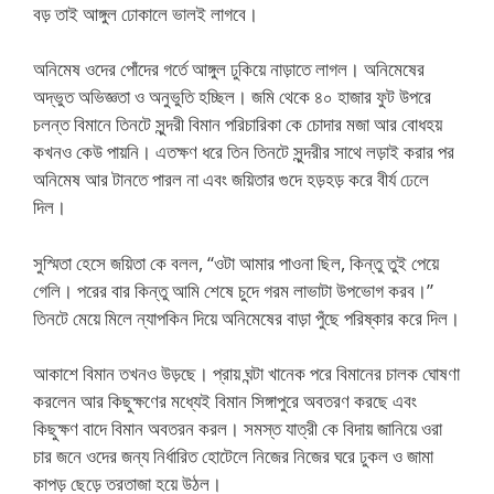
বড় তাই আঙ্গুল ঢোকালে ভালই লাগবে।
অনিমেষ ওদের পোঁদের গর্তে আঙ্গুল ঢুকিয়ে নাড়াতে লাগল। অনিমেষের
অদ্ভুত অভিজ্ঞতা ও অনুভুতি হচ্ছিল। জমি থেকে ৪০ হাজার ফুট উপরে
চলন্ত বিমানে তিনটে সুন্দরী বিমান পরিচারিকা কে চোদার মজা আর বোধহয়
কখনও কেউ পায়নি। এতক্ষণ ধরে তিন তিনটে সুন্দরীর সাথে লড়াই করার পর
অনিমেষ আর টানতে পারল না এবং জয়িতার গুদে হড়হড় করে বীর্য ঢেলে
দিল।
সুস্মিতা হেসে জয়িতা কে বলল, “ওটা আমার পাওনা ছিল, কিন্তু তুই পেয়ে
গেলি। পরের বার কিন্তু আমি শেষে চুদে গরম লাভাটা উপভোগ করব।”
তিনটে মেয়ে মিলে ন্যাপকিন দিয়ে অনিমেষের বাড়া পুঁছে পরিষ্কার করে দিল।
আকাশে বিমান তখনও উড়ছে। প্রায় ঘন্টা খানেক পরে বিমানের চালক ঘোষণা
করলেন আর কিছুক্ষণের মধ্যেই বিমান সিঙ্গাপুরে অবতরণ করছে এবং
কিছুক্ষণ বাদে বিমান অবতরন করল। সমস্ত যাত্রী কে বিদায় জানিয়ে ওরা
চার জনে ওদের জন্য নির্ধারিত হোটেলে নিজের নিজের ঘরে ঢুকল ও জামা
কাপড় ছেড়ে তরতাজা হয়ে উঠল।