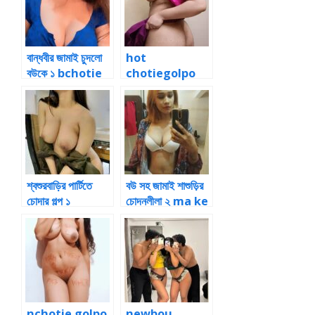
বান্ধবীর জামাই চুদলো
hot
বউকে ১ bchotie
chotiegolpo
golpo audio
প্রতিবেশীর সাথে বউ
বদল ৩
শ্বশুরবাড়ির পার্টিতে
বউ সহ জামাই শাশুড়ির
চোদার গল্প ১
চোদনলীলা ২ ma ke
chodar golpo
nchotie golpo
newbou