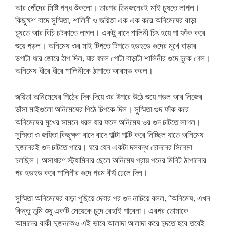
আর পোঁদের মিষ্টি গন্ধ শুঁকলো। তারপর তিনজনেরই মাই চুষতে লাগল।
কিছুক্ষণ বাদে সুস্মিতা, শালিনী ও জয়িতা এক এক করে অনিমেষের বাড়া
চুষতে আর বিচি চটকাতে লাগল। একটু বাদে শালিনী চিৎ হয়ে পা ফাঁক করে
শুয়ে পড়ল। অনিমেষ ওর মাই টিপতে টিপতে হড়হড়ে গুদের মুখে বাড়ার
ডগাটা ধরে জোরে ঠাপ দিল, যার ফলে গোটা বাড়াটা শালিনীর গুদে ঢুকে গেল।
অনিমেষ ধীরে ধীরে শালিনীকে ঠাপাতে আরম্ভ করল।
জয়িতা অনিমেষের পিঠের দিক দিয়ে ওর উপরে উঠে শুয়ে পড়ল আর নিজের
ডাঁসা মাইগুলো অনিমেষের পিঠে চিপকে দিল। সুস্মিতা গুদ ফাঁক করে
অনিমেষের মুখের সামনে ধরল যার ফলে অনিমেষ ওর গুদ চাটতে লাগল।
সুস্মিতা ও জয়িতা কিছুক্ষণ বাদে বাদে পাল্টা পাল্টি করে নিচ্ছিল যাতে অনিমেষ
দুজনেরই গুদ চাটতে পারে। ঘরে যেন একটা দলবদ্ধ চোদনের সিনেমা
চলছিল। অসাধারণ স্ট্যামিনার ছেলে অনিমেষ প্রায় পনের মিনিট ঠাপানোর
পর হড়হড় করে শালিনীর গুদে গরম বীর্য ঢেলে দিল।
সুস্মিতা অনিমেষের বাড়া পুছিয়ে দেবার পর গুদ নাচিয়ে বলল, “অনিমেষ, এখন
কিন্তু তুমি শুধু একটি মেয়েকে চুদে রেহাই পাবেনা। এরপর তোমাকে
আমাদের বাকী দুজনকেও এই ভাবে আলাদা আলাদা করে চুদতে হবে তবেই