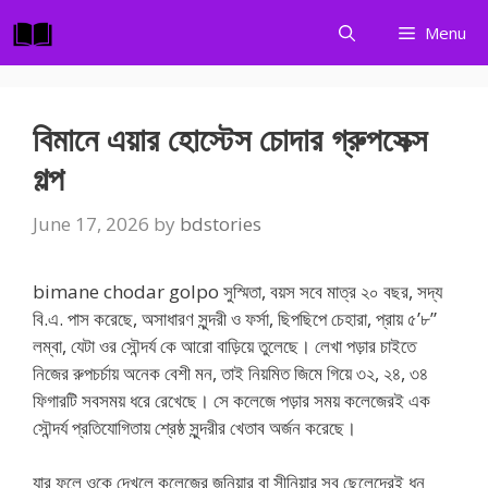
Skip
Menu
to
content
বিমানে এয়ার হোস্টেস চোদার গ্রুপসেক্স
গল্প
June 17, 2026
by
bdstories
bimane chodar golpo সুস্মিতা, বয়স সবে মাত্র ২০ বছর, সদ্য
বি.এ. পাস করেছে, অসাধারণ সুন্দরী ও ফর্সা, ছিপছিপে চেহারা, প্রায় ৫’৮”
লম্বা, যেটা ওর সৌন্দর্য কে আরো বাড়িয়ে তুলেছে। লেখা পড়ার চাইতে
নিজের রুপচর্চায় অনেক বেশী মন, তাই নিয়মিত জিমে গিয়ে ৩২, ২৪, ৩৪
ফিগারটি সবসময় ধরে রেখেছে। সে কলেজে পড়ার সময় কলেজেরই এক
সৌন্দর্য প্রতিযোগিতায় শ্রেষ্ঠ সুন্দরীর খেতাব অর্জন করেছে।
যার ফলে ওকে দেখলে কলেজের জুনিয়ার বা সীনিয়ার সব ছেলেদেরই ধন