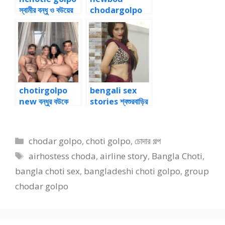
স্বামীর বন্ধু ও বউয়ের
chodargolpo
সাথে চোদাচুদি ২
প্রতিবেশীর সাথে বউ
বদল ৪
chotirgolpo
bengali sex
new বন্ধুর বউকে
stories শ্বশুরবাড়ির
চুদে প্রেগন্যান্ট ২
পার্টিতে চোদার গল্প ২
Categories
chodar golpo
,
choti golpo
,
চোদার গল্প
Tags
airhostess choda
,
airline story
,
Bangla Choti
,
bangla choti sex
,
bangladeshi choti golpo
,
group
chodar golpo