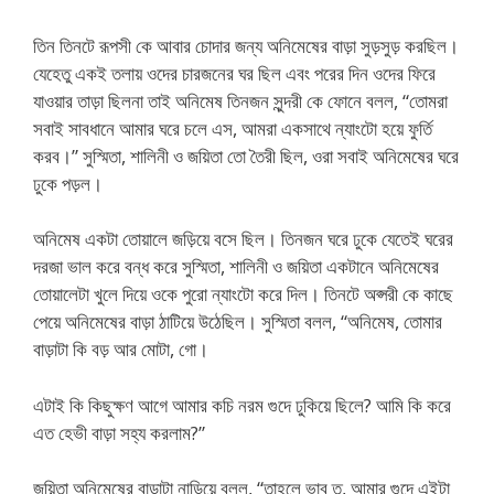
তিন তিনটে রূপসী কে আবার চোদার জন্য অনিমেষের বাড়া সুড়সুড় করছিল।
যেহেতু একই তলায় ওদের চারজনের ঘর ছিল এবং পরের দিন ওদের ফিরে
যাওয়ার তাড়া ছিলনা তাই অনিমেষ তিনজন সুন্দরী কে ফোনে বলল, “তোমরা
সবাই সাবধানে আমার ঘরে চলে এস, আমরা একসাথে ন্যাংটো হয়ে ফুর্তি
করব।” সুস্মিতা, শালিনী ও জয়িতা তো তৈরী ছিল, ওরা সবাই অনিমেষের ঘরে
ঢুকে পড়ল।
অনিমেষ একটা তোয়ালে জড়িয়ে বসে ছিল। তিনজন ঘরে ঢুকে যেতেই ঘরের
দরজা ভাল করে বন্ধ করে সুস্মিতা, শালিনী ও জয়িতা একটানে অনিমেষের
তোয়ালেটা খুলে দিয়ে ওকে পুরো ন্যাংটো করে দিল। তিনটে অপ্সরী কে কাছে
পেয়ে অনিমেষের বাড়া ঠাটিয়ে উঠেছিল। সুস্মিতা বলল, “অনিমেষ, তোমার
বাড়াটা কি বড় আর মোটা, গো।
এটাই কি কিছুক্ষণ আগে আমার কচি নরম গুদে ঢুকিয়ে ছিলে? আমি কি করে
এত হেভী বাড়া সহ্য করলাম?”
জয়িতা অনিমেষের বাড়াটা নাড়িয়ে বলল, “তাহলে ভাব ত, আমার গুদে এইটা