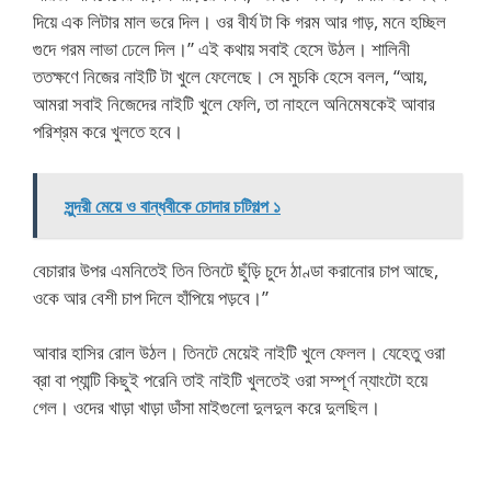
দিয়ে এক লিটার মাল ভরে দিল। ওর বীর্য টা কি গরম আর গাড়, মনে হচ্ছিল
গুদে গরম লাভা ঢেলে দিল।” এই কথায় সবাই হেসে উঠল। শালিনী
ততক্ষণে নিজের নাইটি টা খুলে ফেলেছে। সে মুচকি হেসে বলল, “আয়,
আমরা সবাই নিজেদের নাইটি খুলে ফেলি, তা নাহলে অনিমেষকেই আবার
পরিশ্রম করে খুলতে হবে।
সুন্দরী মেয়ে ও বান্ধবীকে চোদার চটিগল্প ১
বেচারার উপর এমনিতেই তিন তিনটে ছুঁড়ি চুদে ঠাণ্ডা করানোর চাপ আছে,
ওকে আর বেশী চাপ দিলে হাঁপিয়ে পড়বে।”
আবার হাসির রোল উঠল। তিনটে মেয়েই নাইটি খুলে ফেলল। যেহেতু ওরা
ব্রা বা প্যান্টি কিছুই পরেনি তাই নাইটি খুলতেই ওরা সম্পূর্ণ ন্যাংটো হয়ে
গেল। ওদের খাড়া খাড়া ডাঁসা মাইগুলো দুলদুল করে দুলছিল।