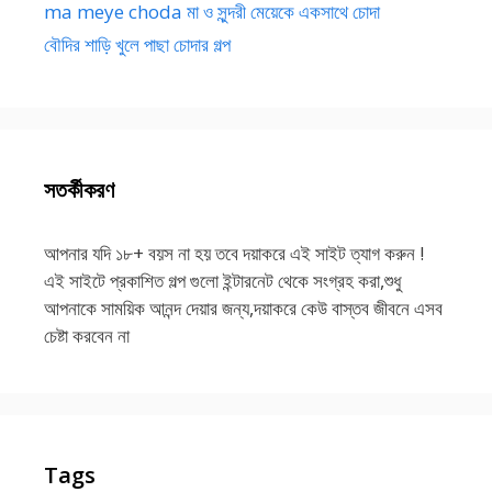
ma meye choda মা ও সুন্দরী মেয়েকে একসাথে চোদা
বৌদির শাড়ি খুলে পাছা চোদার গল্প
সতর্কীকরণ
আপনার যদি ১৮+ বয়স না হয় তবে দয়াকরে এই সাইট ত্যাগ করুন !
এই সাইটে প্রকাশিত গল্প গুলো ইন্টারনেট থেকে সংগ্রহ করা,শুধু
আপনাকে সাময়িক আনন্দ দেয়ার জন্য,দয়াকরে কেউ বাস্তব জীবনে এসব
চেষ্টা করবেন না
Tags