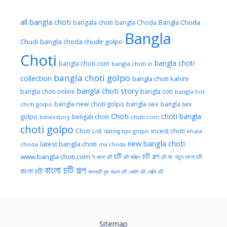
all bangla choti
Bangla Choda
bangala choti
bangla Choda
Bangla
Chudi
bangla choda chudir golpo
Choti
bangla choti
bangla choti.com
bangla choti.in
bangla choti golpo
collection
bangla choti kahini
bangla choti story
bangla choti online
bangla coti
bangla hot
bangla new choti golpo
bangla sex
bangla sex
choti golpo
Choti
choti bangla
golpo
bengali choti
bdsexstory
choti.com
choti golpo
Choti List
incest choti
golpo
khala
dating tips
new bangla choti
latest bangla choti
choda
ma choda
চটি
চটি গল্প
www.bangla choti.com
নতুন বাংলা চটি
ই-বাংলা চটি
চটি কমিক্স
চটি বই
বাংলা চটি গল্প
বাংলা চটি
বাংলাচটি বুক
বাঙলা চটি
বেঙ্গলি চটি
সেক্সি চটি
Sitemap