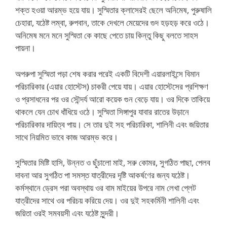
শক্ত হওয়া আরম্ভ হয়ে যায়। সুস্মিতার ক্লাসেরই ছেলে অনিমেষ, পুরুষালি
চেহারা, যঠেষ্ট লম্বা, রুপবান, তাকে দেখলে মেয়েদের গুদ হড়হড় করে ওঠে।
অনিমেষ মনে মনে সুস্মিতা কে কাছে পেতে চায় কিন্তু কিছু বলতে সাহস
পায়না।
অপরুপা সুস্মিতা পড়া শেষ করার পরেই একটি বিদেশী এয়ারলাইন্সে বিমান
পরিচারিকার (এয়ার হোস্টেস) চাকরী পেয়ে যায়। এয়ার হোস্টেসের প্রশিক্ষণ
ও প্রসাধনের পর ওর সৌন্দর্য আরো কয়েক গুন বেড়ে যায়। ওর দিকে তাকিয়ে
থাকলে যেন চোখ ধাঁধিয়ে ওঠে। সুস্মিতা সিঙ্গাপুর যাবার রাতের উড়ানে
পরিচারিকার দায়িত্ব পায়। সে তার দুই সহ পরিচারিকা, শালিনী এবং জয়িতার
সাথে নিয়মিত ভাবে কাজ আরম্ভ করে।
সুস্মিতার মিষ্টি হাসি, উন্নত ও ছুঁচালো মাই, সরু কোমর, সুগঠিত পাছা, পেলব
দাবনা আর সুগঠিত পা সমস্ত যাত্রীদের দৃষ্টি আকর্ষণের জন্য যঠেষ্ট।
কর্মস্থানে ড্রেস পরা অবস্থায় ওর বাম মাইয়ের উপরে নাম লেখা প্লেট
যাত্রীদের সাথে ওর পরিচয় করিয়ে দেয়। ওর দুই সহকর্মিনী শালিনী এবং
জয়িতা ওরই সমবয়সী এবং যঠেষ্ট সুন্দরী।