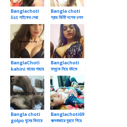
Banglachoti
Bangla choti
list লাইফের সেরা
প্রায় মিনিট দশেক চলল
একদিনের ঘটনা
ভাবির পাছায় ঠাপ
BanglaChoti
Banglachoti
kahini মায়ের পাছায়
বন্ধুকে নিয়ে বউকে
ঠাপ মারার গল্প
চোদার থ্রিসাম গল্প
Bangla choti
Banglachoti69
golpo ঘুমের ভিতরে
কক্সবাজারে ঘুরতে গিয়ে
জোর করে বোনের পাছা
নিজের বউএর সাথে