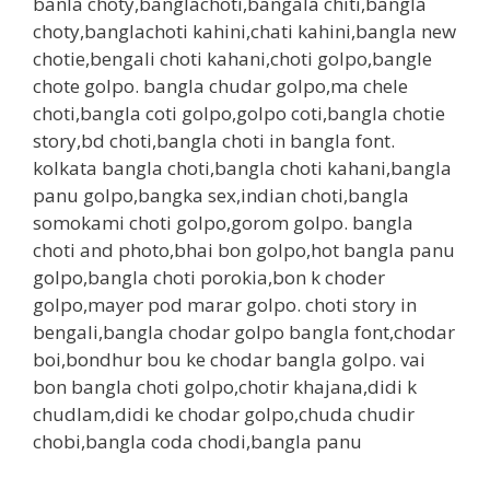
banla choty,banglachoti,bangala chiti,bangla
choty,banglachoti kahini,chati kahini,bangla new
chotie,bengali choti kahani,choti golpo,bangle
chote golpo. bangla chudar golpo,ma chele
choti,bangla coti golpo,golpo coti,bangla chotie
story,bd choti,bangla choti in bangla font.
kolkata bangla choti,bangla choti kahani,bangla
panu golpo,bangka sex,indian choti,bangla
somokami choti golpo,gorom golpo. bangla
choti and photo,bhai bon golpo,hot bangla panu
golpo,bangla choti porokia,bon k choder
golpo,mayer pod marar golpo. choti story in
bengali,bangla chodar golpo bangla font,chodar
boi,bondhur bou ke chodar bangla golpo. vai
bon bangla choti golpo,chotir khajana,didi k
chudlam,didi ke chodar golpo,chuda chudir
chobi,bangla coda chodi,bangla panu