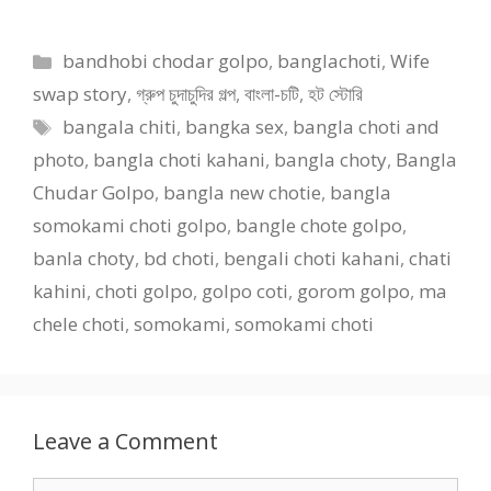
চুদলাম
বন্ধুর বউ বদল
Categories
bandhobi chodar golpo
,
banglachoti
,
Wife
swap story
,
গ্রুপ চুদাচুদির গল্প
,
বাংলা-চটি
,
হট স্টোরি
Tags
bangala chiti
,
bangka sex
,
bangla choti and
photo
,
bangla choti kahani
,
bangla choty
,
Bangla
Chudar Golpo
,
bangla new chotie
,
bangla
somokami choti golpo
,
bangle chote golpo
,
banla choty
,
bd choti
,
bengali choti kahani
,
chati
kahini
,
choti golpo
,
golpo coti
,
gorom golpo
,
ma
chele choti
,
somokami
,
somokami choti
Leave a Comment
Comment