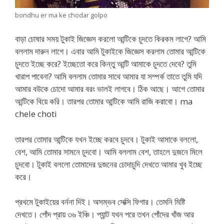
bondhu er ma ke chodar golpo
বাড়া চোষার সময় টুকাই জিজ্ঞেস করলো আন্টিকে চুদতে কিরকম লাগে? আমি
বললাম দারুন লাগে। এবার আমি টুকাইকে জিজ্ঞেস করলাম তোমার আন্টিকে
চুদতে ইচ্ছে করে? ইচ্ছেতো করে কিন্তু আন্টি আমাকে চুদতে দেবে? তুমি
খারাপ পাবেনা? আমি বললাম তোমার সাথে আমার যা সম্পর্ক তাতে তুমি যদি
আমার বউকে চোদো আমার বরং ভালই লাগবে। ঠিক আছে। আগে তোমার
আন্টিকে বিয়ে করি। তারপর তোমার আন্টিকে আমি রাজি করাবো। ma
chele choti
তারপর তোমার আন্টিকে যখন ইচ্ছে করবে চুদবে। টুকাই আমাকে বললো,
বেশ, আমি তোমার সামনে চুদবো। আমি বললাম বেশ, তাহলে দুজনে মিলে
চুদবো। টুকাই বললো তোমাদের দুজনের চোদাচুদি দেখতে আমার খুব ইচ্ছে
করে।
প্রথমে টুকাইয়ের বর্ননা দিই। অসম্ভব সেক্সি ফিগার। তেমনি মিষ্টি
দেখতে। পোঁদ প্রায় ৩৬ ইঞ্চি। প্যান্ট যখন পরে তখন পোঁদের খাঁজ আর