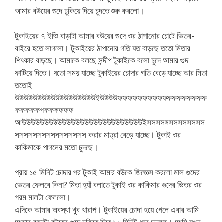
আমার বউয়ের গুদে ঢুকিয়ে দিয়ে চুদতে শুরু করলো।
টুকাইয়ের ৭ ইঞ্চি বাড়াটা আমার বউয়ের গুদে ওর ঠাপানোর চোটে ভিতর-
বাইরে হতে লাগলো। টুকাইয়ের ঠাপানোর গতি যত বাড়ছে ততো মিতার
শিৎকার বাড়ছে। আমাকে বলছে সন্দীপ টুকাইকে বলো চুদে আমার গুদ
ফাটিয়ে দিতে। যতো সময় যাচ্ছে টুকাইয়ের চোদার গতি বেড়ে যাচ্ছে আর মিতা
ততোই
উউউউউউউউউউউউউউউউউউইউউউউফফফফফফফফফফফফফফফফফফ
ফফফফফগফফফফফফ
আউউউউউউউউউউউউউউউউউউউউউউউউউউউইসসসসসসসসসসসসস
সসসসসসসসসসসসসসসস করার মাত্রা বেড়ে যাচ্ছে। টুকাই ওর
কাকিমাকে পাগলের মতো চুদছে।
প্রায় ১৫ মিনিট চোদার পর টুকাই আমার বউকে জিজ্ঞেস করলো মাল গুদের
ভেতর ফেলবে কিনা? মিতা হ্যাঁ বলাতে টুকাই ওর কাকিমার গুদের ভিতর ওর
গরম মালটা ফেললো।
এদিকে আমার অবস্থা খুব খারাপ। টুকাইয়ের চোদা হয়ে গেলে এবার আমি
আমার বাড়াটা বউয়ের গুদে ঢুকিয়ে দিয়ে ১০ মিনিট ধরে চুদলাম। আমি যখন