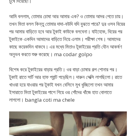
চুষে দিয়েছো।
আমি বললাম, তোমার চোষা আর আমার এক? ও তোমার আদর পেতে চায়।
তখন মিতা বলল কিন্তু তোমার দাদা-বউদি যদি বুঝতে পারে? দুর ওসব বিয়ের
পর আমার বাড়িতে হবে আর টুকাই কাউকে বলবেনা। যাইহোক, বিয়ের পর
টুকাইকে একদিন আমাদের বাড়িতে নিয়ে এলাম। পরীক্ষা শেষ। আমাদের
কাছে কয়েকদিন থাকবে। এর মধ্যে মিতাও টুকাইয়ের প্রতি যৌন আকর্ষণ
অনুভব করতে শুরু করেছে। ma codar golpo
বিশেষ করে টুকাইয়ের বাড়ার প্রতি। ওর বাড়া চোষার গল্প শোনার পর।
টুকাই রাতে সার্ট আর হাফ প্যান্ট পড়েছিল। দারুন সেক্সি লাগছিলো। রাতে
খাওয়া হয়ে যাওয়ার পর টুকাই যখন বেসিনে মুখ ধুচ্ছিলো তখন আমার
ইসারাতে মিতা টুকাইয়ের পাশে গিয়ে ওর পোঁদের খাঁজে হাত বোলাতে
লাগলো। bangla coti ma chele