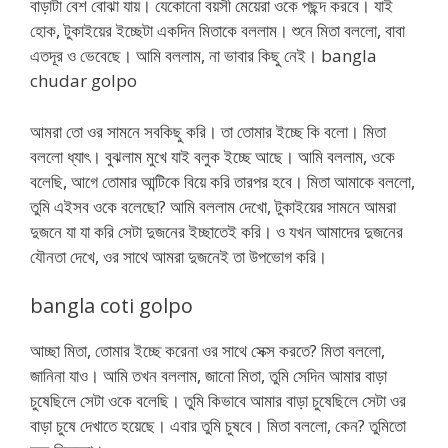
বাড়াটা বেশ বোঝা যায়। যেকোনো বয়সী মেয়েরা ওকে পছন্দ করবে। যাই
হোক, টুকাইয়ের ইচ্ছেটা একদিন মিতাকে বললাম। শুনে মিতা বললো, বাবা
এতদূর ও ভেবেছে। আমি বললাম, না ভাবার কিছু নেই। bangla
chudar golpo
আমরা তো ওর সামনে সবকিছু করি। তা তোমার ইচ্ছে কি বলো। মিতা
বললো ধ্যাৎ। বুঝলাম মুখে যাই বলুক ইচ্ছে আছে। আমি বললাম, ওকে
বলেছি, আগে তোমার আন্টিকে বিয়ে করি তারপর হবে। মিতা আমাকে বললো,
তুমি এইসব ওকে বলেছো? আমি বললাম দেখো, টুকাইয়ের সামনে আমরা
দুজনে যা যা করি সেটা দুজনের ইচ্ছাতেই করি। ও যখন আমাদের দুজনের
যৌনতা দেখে, ওর সাথে আমরা দুজনেই তা উপভোগ করি।
bangla coti golpo
আচ্ছা মিতা, তোমার ইচ্ছে করেনা ওর সাথে সেক্স করতে? মিতা বললো,
জানিনা যাও। আমি তখন বললাম, জানো মিতা, তুমি সেদিন আমার বাড়া
চুষেছিলে সেটা ওকে বলেছি। তুমি কিভাবে আমার বাড়া চুষেছিলে সেটা ওর
বাড়া চুষে দেখাতে হয়েছে। এবার তুমি চুষবে। মিতা বললো, কেন? তুমিতো