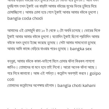
চুদছিলাম তখন টুকাই ওর বাড়াটা আমার বউয়ের মুখের ভিতর ঢুকিয়ে দিয়ে
চোষাচ্ছিলো। আমার চোদা হয়ে গেলে টুকাই আবার আমার বউকে চুদলো।
bangla coda chodi
আমাদের এই চোদাচুদি রাত ১০ ট থেকে ২ টো অবধি চলেছে। ভোরের দিকে
টুকাই আবার আমার বউকে চুদলো। যতোদিন টুকাই ছিলো প্রতিদিন আমার
বউকে যখন চুদতে ইচ্ছে করেছে চুদেছে। সেটা আমার সামনেতো চুদেছে
আবার আমি কাজে বেড়িয়ে যাওয়ার পরেও চুদেছে। bangka sex
বন্ধুরা, আমার বউকে কাকা-ভাইপো মিলে চোদার ঘটনা কিরকম লাগলো
জানিও। তোমাদের যা মনে হবে তাই লিখো। আরো অনেক ঘটনা আছে।
পরে লিখে জানাবো। আজ এই পর্যন্ত। কমেন্টস অবশ্যই করবে। golpo
coti
তোমাদের কমেন্টসের অপেক্ষায় রইলাম। bangla choti kahani