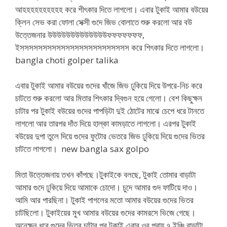
আহহহহহহহহহহ করে শীৎকার দিতে লাগলো। এবার টুকাই আমার বউয়ের
ক্লিন সেভ করা ফোলা সেক্সী গুদে জিভ বোলাতে শুরু করলো আর বউ
উত্তেজনার উউউউউউউউউউউউউফফফফফফফ,
ইসসসসসসসসসসসসসসসসসসসসসসসস করে শিৎকার দিতে লাগলো।
bangla choti golper talika
এবার টুকাই আমার বউয়ের গুদের খাঁজে জিভ ঢুকিয়ে দিয়ে উপরে-নিচ করে
চাটতে শুরু করলো আর মিতার শিৎকার দ্বিগুন হয়ে গেলো। বেশ কিছুক্ষন
চাটার পর টুকাই বউয়ের গুদের পাপড়িটা দুই ঠোটের মাঝে চেপে ধরে টানতে
লাগলো আর তারপর দাঁত দিয়ে হাল্কা কামড়াতে লাগলো। এরপর টুকাই
বউয়ের দুপা তুলে দিয়ে গুদের ফুটোর ভেতরে জিভ ঢুকিয়ে দিয়ে গুদের ভিতর
চাটতে লাগলো। new bangla sax golpo
মিতা উত্তেজনায় তখন কাঁপছে।টুকাইকে বলছে, টুকাই তোমার বাড়াটা
আমার গুদে ঢুকিয়ে দিয়ে আমাকে চোদো। চুদে আমার গুদ ফাটিয়ে দাও।
আমি আর পারছিনা। টুকাই পাগলের মতো আমার বউয়ের গুদের ভিতর
চাটছিলো। টুকাইয়ের মুখ আমার বউয়ের গুদের কামরসে ভিজে গেছে।
অনেক্ষন ধরে গুদের ভিতর চাটার পর টুকাই এবার ওর প্রায় ৭ ইঞ্চি বাড়াটা