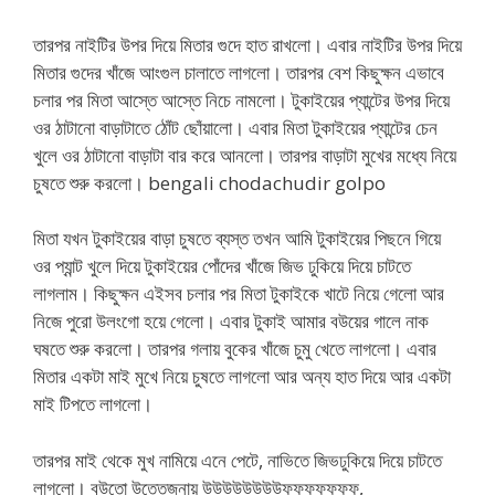
তারপর নাইটির উপর দিয়ে মিতার গুদে হাত রাখলো। এবার নাইটির উপর দিয়ে
মিতার গুদের খাঁজে আংগুল চালাতে লাগলো। তারপর বেশ কিছুক্ষন এভাবে
চলার পর মিতা আস্তে আস্তে নিচে নামলো। টুকাইয়ের প্যান্টের উপর দিয়ে
ওর ঠাটানো বাড়াটাতে ঠোঁট ছোঁয়ালো। এবার মিতা টুকাইয়ের প্যান্টের চেন
খুলে ওর ঠাটানো বাড়াটা বার করে আনলো। তারপর বাড়াটা মুখের মধ্যে নিয়ে
চুষতে শুরু করলো। bengali chodachudir golpo
মিতা যখন টুকাইয়ের বাড়া চুষতে ব্যস্ত তখন আমি টুকাইয়ের পিছনে গিয়ে
ওর প্যান্ট খুলে দিয়ে টুকাইয়ের পোঁদের খাঁজে জিভ ঢুকিয়ে দিয়ে চাটতে
লাগলাম। কিছুক্ষন এইসব চলার পর মিতা টুকাইকে খাটে নিয়ে গেলো আর
নিজে পুরো উলংগো হয়ে গেলো। এবার টুকাই আমার বউয়ের গালে নাক
ঘষতে শুরু করলো। তারপর গলায় বুকের খাঁজে চুমু খেতে লাগলো। এবার
মিতার একটা মাই মুখে নিয়ে চুষতে লাগলো আর অন্য হাত দিয়ে আর একটা
মাই টিপতে লাগলো।
তারপর মাই থেকে মুখ নামিয়ে এনে পেটে, নাভিতে জিভঢুকিয়ে দিয়ে চাটতে
লাগলো। বউতো উত্তেজনায় উউউউউউউউফফফফফফফ,