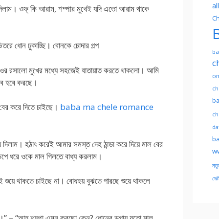
al
ে দিলাম। ওফ্ কি আরাম, শম্পার মুখেই যদি এতো আরাম থাকে
Ch
B
িতরে ধোন ঢুকাচ্ছি। বোনকে চোদার গল্প
ba
c
ে ওর রসালো মুখের মধ্যে সহজেই যাতায়াত করতে থাকলো। আমি
on
হবে হবে করছে।
ch
ba
োন বের করে দিতে চাইছে।
baba ma chele romance
ch
dat
ba
দিলাম। হঠাৎ করেই আমার সমস্ত দেহ ঠান্ডা করে দিয়ে মাল বের
ww
েপে ধরে ওকে মাল গিলতে বাধ্য করলাম।
নতু
সেক্
 শুয়ে থাকতে চাইছে না। বোধহয় বুঝতে পারছে শুয়ে থাকলে
।” – “আহ্ শম্পা এমন করছো কেন? ধোনের ডগায় যতো মাল