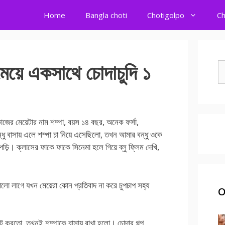
Home
Bangla choti
Chotigolpo
Ch
েয়ে একসাথে চোদাচুদি ১
S
fo
েয়েটার নাম শম্পা, বয়স ১৪ বছর, অনেক ফর্সা,
ধু বাসায় এলে শম্পা চা নিয়ে এসেছিলো, তখন আমার বন্ধু ওকে
ি। ক্লাসের ফাকে ফাকে সিনেমা হলে গিয়ে ব্লু ফ্লিম দেখি,
ভালো লাগে যখন মেয়েরা কোন প্রতিবাদ না করে চুপচাপ সহ্য
O
ট করতো, তখনই শম্পাকে বাসায় রাখা হলো। চোদার গল্প