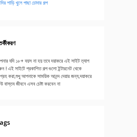
দির শাড়ি খুলে পাছা চোদার গল্প
র্কীকরণ
নার যদি ১৮+ বয়স না হয় তবে দয়াকরে এই সাইট ত্যাগ
ুন ! এই সাইটে প্রকাশিত গল্প গুলো ইন্টারনেট থেকে
গ্রহ করা,শুধু আপনাকে সাময়িক আনন্দ দেয়ার জন্য,দয়াকরে
উ বাস্তব জীবনে এসব চেষ্টা করবেন না
ags