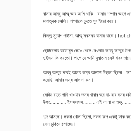
বাসায় আব্বু আম্মু আর আমি থাকি। বাসায় শম্পার আগে
মারাত্বক সেক্সি। শম্পাকে চুদতে খুব ইচ্ছা করে।
কিন্তু সুযোগ পাইনা, আম্মু সবসময় বাসায় থাকে। 
ছোটবেলায় রাতে ঘুম ভেঙে গেলে দেখতাম আব্বু আম্মুর উপর
দুইজন কি করতো। পাশে যে আমি ঘুমাতাম সেই খবর তাদ
আব্বু আম্মুর ঘরেই আমার জন্য আলাদা বিছানা ছিলো। আম
হয়েছি, আমার জন্য আলাদা রুম।
সেদিন রাতে পানি খাওয়ার জন্য খাবার ঘরে যাওয়ার স
উফঃ………… ইসসসসস……… এই না না না ওফ্…
শব্দ আসছে। দরজা খোলা ছিলো, দরজা অল্প একটু ফাক করে ভি
ধোন ঢুকিয়ে ঠাপাচ্ছে।