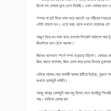
ছিলো সব তোমার মুখে ঢেলে দিয়েছি। এখন তোমার গুদে ধো
শম্পার পা দুই দিকে ফাক করে ধরতেই ওর শরীরের সবচেয়ে
এটাই তাহলে গুদ। এতো কাছ থেকে কখনো মেয়েদের এই স
আঙুল দিয়ে গুদ ফাক করে দেখলাম ভিতরটা আঠালো আর টু
জিভটাকে গুদে ঠেসে ধরলাম।
জিভের খসেখসে স্পর্শে শম্পা নড়েচড়ে উঠলো। বোধহয় ম
জিভ ঘষতে লাগলাম, জিভ চোখা করে গুদের ভিতরে ঢুকালা
এদিকে আমার ধোন বাবাজী আবার ঠাটিয়ে উঠেছে, বুঝতে প
কখনো চোদাচুদি করিনি।
আব্বু আম্মুর চোদাচুদি আর ব্লু ফ্লিম দেখে যতোটুকু শিখেছ
পায়। ভাবিকে চোদার গল্প