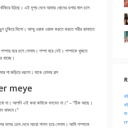
 কঁকিয়ে উঠছে। এই দৃশ্য দেখে আমার ধোনের ডগায় মাল চলে
 আঙুল ঢুকিয়ে দিলো। আম্মু ওয়াক ওয়াক করতে করতে শরীর ঝাকাতে
 শম্পার ঘরে চলে গেলাম। শম্পা ঘরে নেই। শম্পাকে খুজতে
র খাচ্ছে।
র পা জড়িয়ে ধরলো। মাকে চোদার গল্প
R
jer meye
বউ
রবো না। আপনি এই কথা কাউকে বলবেন না।” – “ঠিক আছে।
বউ
োপন থাকবে।”
মা
ma
াগর ডাগর চোখ দেখে আরো পাগল হয়ে গেলাম। আমি শম্পাকে