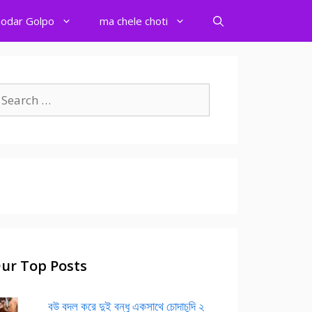
odar Golpo
ma chele choti
earch
r:
ur Top Posts
বউ বদল করে দুই বন্ধু একসাথে চোদাচুদি ২