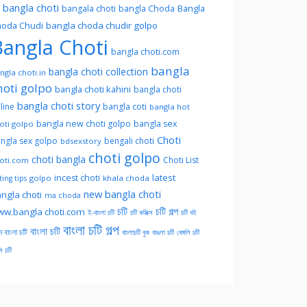
l bangla choti
Bangla
bangala choti
bangla Choda
oda Chudi
bangla choda chudir golpo
angla Choti
bangla choti.com
bangla
bangla choti collection
ngla choti.in
hoti golpo
bangla choti kahini
bangla choti
bangla choti story
line
bangla coti
bangla hot
bangla new choti golpo
bangla sex
oti golpo
Choti
ngla sex golpo
bengali choti
bdsexstory
choti golpo
choti bangla
Choti List
oti.com
latest
incest choti
golpo
khala choda
ing tips
new bangla choti
ngla choti
ma choda
চটি
চটি গল্প
w.bangla choti.com
ই-বাংলা চটি
চটি কমিক্স
চটি বই
বাংলা চটি গল্প
বাংলা চটি
ন বাংলা চটি
বাংলাচটি বুক
বাঙলা চটি
বেঙ্গলি চটি
সি চটি