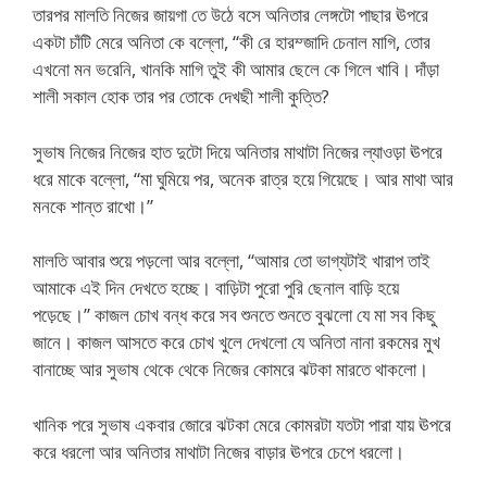
তারপর মালতি নিজের জায়গা তে উঠে বসে অনিতার লেঙ্গটো পাছার ঊপরে
একটা চাঁটি মেরে অনিতা কে বল্লো, “কী রে হারম্জাদি চেনাল মাগি, তোর
এখনো মন ভরেনি, খানকি মাগি তুই কী আমার ছেলে কে গিলে খাবি। দাঁড়া
শালী সকাল হোক তার পর তোকে দেখছী শালী কুত্তি?
সুভাষ নিজের নিজের হাত দুটো দিয়ে অনিতার মাথাটা নিজের ল্যাওড়া ঊপরে
ধরে মাকে বল্লো, “মা ঘুমিয়ে পর, অনেক রাত্র হয়ে গিয়েছে। আর মাথা আর
মনকে শান্ত রাখো।”
মালতি আবার শুয়ে পড়লো আর বল্লো, “আমার তো ভাগ্যটাই খারাপ তাই
আমাকে এই দিন দেখতে হচ্ছে। বাড়িটা পুরো পুরি ছেনাল বাড়ি হয়ে
পড়েছে।” কাজল চোখ বন্ধ করে সব শুনতে শুনতে বুঝলো যে মা সব কিছু
জানে। কাজল আসতে করে চোখ খুলে দেখলো যে অনিতা নানা রকমের মুখ
বানাচ্ছে আর সুভাষ থেকে থেকে নিজের কোমরে ঝটকা মারতে থাকলো।
খানিক পরে সুভাষ একবার জোরে ঝটকা মেরে কোমরটা যতটা পারা যায় ঊপরে
করে ধরলো আর অনিতার মাথাটা নিজের বাড়ার ঊপরে চেপে ধরলো।