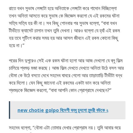
রাতে যখন সুভাষ লেঙ্গটো হয়ে অনিতাকে লেঙ্গটো করে গাদোন দিচ্ছিল্লো
তখন অনিতা আসতে করে সুভাষ কে জিজ্ঞেস করলো যে এই রকমের ঘটনা
সত্যি সত্যি হয় কী না। সব কিছু শোনবার পর সুভাষ বল্লো, “বাবা যখন
টীভীতে ক্যাসেট চালান তখন তুমি দেখনা। আরও বল্লো যে হ্যাঁ এই রকম
হয় তবে শূটিংগ করার সময় হয় আর আসল জীবনে এই রকম কোনো কিছু
হয়ে না।”
পরের দিন দুপুরেও সেই এক রকম ঘটনা হলো আর আজ দেখলো যে ব্লূ ফিল্ম
চালিয়ে শ্বশুড় মজা করছে। আজ ফিল্ম দেখতে দেখতে অনিতা উঠে বসল আর
বৌমা কে উঠে বসতে দেখে সহদেব ঘাবরে গেলো আর তাড়াতাড়ি টীভীটা বন্ধ
করে দিলো। যেন কিছু জানেনা এই রকমের একটা ভান করে অনিতা
শ্বশুড়কে জিজ্ঞেস করলো, “বাবা আপনি কোন প্রোগ্রামে দেখছেন?”
new chotie golpo বিদেশী বন্ধু চুদলো সুন্দরী বউকে ২
সহদেব বল্লো, “বৌমা এটা তোমার দেখার প্রোগ্রাম নয়। তুমি আবার শুয়ে