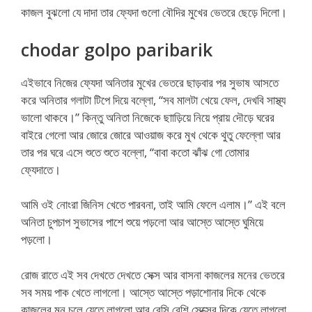
কাজল বুঝলো যে দাদা তার ফ্যেদা গুলো বৌদির মুখের ভেতরে ছেড়ে দিলো।
chodar golpo paribarik
এইভাবে নিজের ফ্যেদা অনিতার মুখের ভেতরে ছাড়বার পর সুভাষ আসতে
করে অনিতার গলাটা টিপে দিয়ে বল্লো, “সব মালটা খেয়ে ফেল, দেখবি সাস্থ্য
ভালো থাকবে।” কিন্তু অনিতা নিজেকে ছাাড়িয়ে নিয়ে প্রায় দৌড়ে ঘরের
বাইরে গেলো আর জোরে জোরে আওয়াজ করে মুখ থেকে থুতু ফেল্লো আর
তার পর ঘরে এসে শুতে শুতে বল্লো, “বাবা কতো ঝাঁঝ গো তোমার
ফ্যেদাতে।
আমি ওই নোংরা জিনিস খেতে পারবনা, তাই আমি ফেলে এলাম।” এই বলে
অনিতা চুপচাপ সুভাসের পাশে শুয়ে পড়লো আর আস্তে আস্তে ঘুমিয়ে
পড়লো।
রোজ রাতে এই সব দেখতে দেখতে সেক্স আর বাসনা কাজলের মনের ভেতরে
সব সময় পাক খেতে লাগলো। আস্তে আস্তে পড়াশোনার দিকে থেকে
কাজলের মন চলে যেতে লাগলো আর বেসি বেশি সেক্সের দিকে যেতে লাগলো