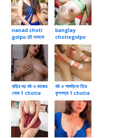
nanad choti
banglay
golpo দুই ননদকে
chotiegolpo
একসাথে চোদার গল্প ১
স্বামীর বসের সাথে
চোদাচুদি ৭
বাড়ির বড় বউ ও কাজের
বউ ও শাশুড়িকে নিয়ে
লোক 1 chotie
ফুলশয্যা 1 chotie
golpo bou
golpo ma