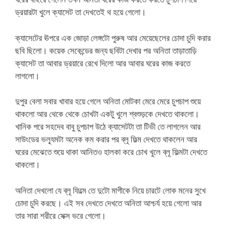
ড্রয়ারটা খুলে ক্যাসেট তা দেখতেই থ হয়ে গেলো।
ক্যাসেটের ঊপরে এক জোড়া লেঙ্গটো পুরুষ আর মেয়েছেলের চোদা চুদি করার
ছবি ছিলো। কয়েক সেকেন্ডের জন্য ছবিটা দেখার পর অনিতা তাড়াতাড়ি
ক্যাসেট তা আবার ড্রয়ারে রেখে দিলো আর আবার ঘরের কাজ করতে
লাগলো।
দুপুর বেলা সবার খাবার হয়ে গেলে অনিতা মোটকা মেরে মেরে চুপচাপ শুয়ে
থাকলো আর থেকে থেকে চোখটা একটু খুলে শ্বশুড়কে দেখতে থাকলো।
খানিক পরে সহদেব বাবু চুপচাপ উঠে ক্যাসেটটা তা টিভী তে লাগলেন আর
সাউংডের ভল্যূমটা অনেক কম করার পর ব্লূ ফিল্ম দেখতে থাকলেন আর
ঘরের মেঝেতে শুয়ে থাকা আনিতও হালকা করে চোখ খুলে ব্লূ ফিল্মটা দেখতে
থাকলো।
অনিতা দেখলো যে ব্লূ ফিল্মে তে দুটো মাগীকে নিয়ে চারটে লোক মনের সুখে
চোদা চুদি করছে। এই সব দেখতে দেখতে অনিতা আশ্চর্য হয়ে গেলো আর
তার সারা শরীরে সেক্স ভরে গেলো।