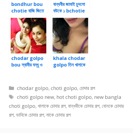
bondhur bou
বান্ধবীর জামাই চুদলো
chotie বাজি জিতে
বউকে ১ bchotie
বন্ধুর বউ চোদার গল্প
golpo audio
chodar golpo
khala chodar
bou স্বামীর বন্ধু ও
golpo তিন খালাকে
বউয়ের সাথে চোদাচুদি ৩
একসাথে চোদার গল্প
Categories
chodar golpo
,
choti golpo
,
চোদার গল্প
Tags
choti golpo new
,
hot choti golpo
,
new bangla
choti golpo
,
খালাকে চোদার গল্প
,
বান্ধবীকে চোদার গল্প
,
বোনকে চোদার
গল্প
,
ভাবিকে চোদার গল্প
,
মাকে চোদার গল্প