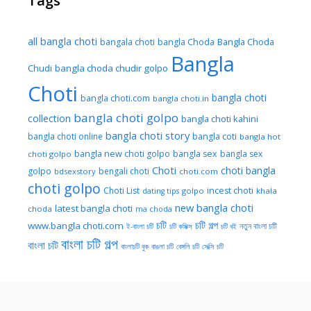
Tags
all bangla choti
Bangla Choda
bangala choti
bangla Choda
Bangla
Chudi
bangla choda chudir golpo
Choti
bangla choti
bangla choti.com
bangla choti.in
bangla choti golpo
collection
bangla choti kahini
bangla choti story
bangla choti online
bangla coti
bangla hot
bangla new choti golpo
bangla sex
bangla sex
choti golpo
Choti
choti bangla
golpo
bengali choti
bdsexstory
choti.com
choti golpo
Choti List
incest choti
golpo
khala
dating tips
new bangla choti
latest bangla choti
choda
ma choda
চটি
চটি গল্প
www.bangla choti.com
নতুন বাংলা চটি
ই-বাংলা চটি
চটি কমিক্স
চটি বই
বাংলা চটি গল্প
বাংলা চটি
বাংলাচটি বুক
বাঙলা চটি
বেঙ্গলি চটি
সেক্সি চটি