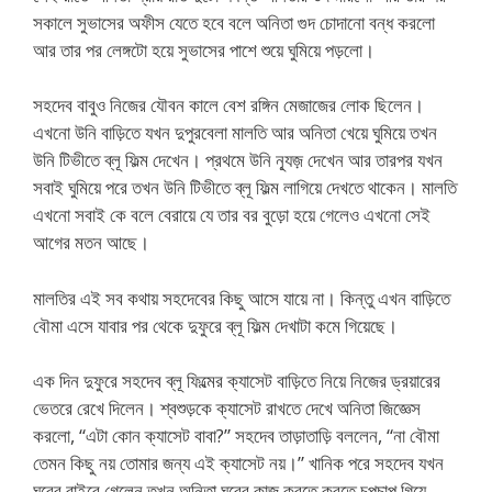
সকালে সুভাসের অফীস যেতে হবে বলে অনিতা গুদ চোদানো বন্ধ করলো
আর তার পর লেঙ্গটো হয়ে সুভাসের পাশে শুয়ে ঘুমিয়ে পড়লো।
সহদেব বাবুও নিজের যৌবন কালে বেশ রঙ্গিন মেজাজের লোক ছিলেন।
এখনো উনি বাড়িতে যখন দুপুরবেলা মালতি আর অনিতা খেয়ে ঘুমিয়ে তখন
উনি টিভীতে ব্লূ ফিল্ম দেখেন। প্রথমে উনি ন্যূজ় দেখেন আর তারপর যখন
সবাই ঘুমিয়ে পরে তখন উনি টিভীতে ব্লূ ফিল্ম লাগিয়ে দেখতে থাকেন। মালতি
এখনো সবাই কে বলে বেরায়ে যে তার বর বুড়ো হয়ে গেলেও এখনো সেই
আগের মতন আছে।
মালতির এই সব কথায় সহদেবের কিছু আসে যায়ে না। কিন্তু এখন বাড়িতে
বৌমা এসে যাবার পর থেকে দুফুরে ব্লূ ফিল্ম দেখাটা কমে গিয়েছে।
এক দিন দুফুরে সহদেব ব্লূ ফিল্মের ক্যাসেট বাড়িতে নিয়ে নিজের ড্রয়ারের
ভেতরে রেখে দিলেন। শ্বশুড়কে ক্যাসেট রাখতে দেখে অনিতা জিজ্ঞেস
করলো, “এটা কোন ক্যাসেট বাবা?” সহদেব তাড়াতাড়ি বললেন, “না বৌমা
তেমন কিছু নয় তোমার জন্য এই ক্যাসেট নয়।” খানিক পরে সহদেব যখন
ঘরের বাইরে গেলেন তখন অনিতা ঘরের কাজ করতে করতে চুপচাপ গিয়ে