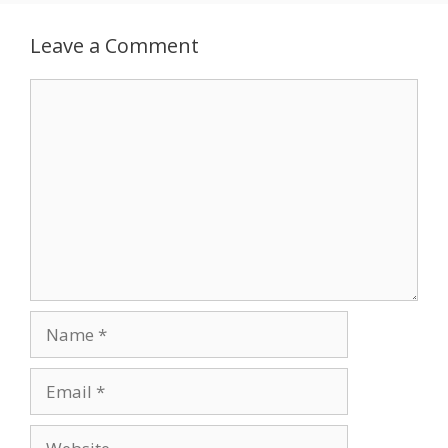
Leave a Comment
Comment
Name
Email
Website