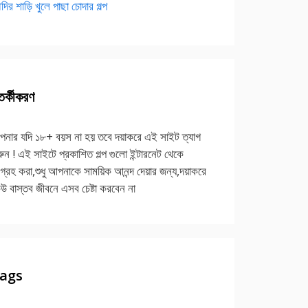
দির শাড়ি খুলে পাছা চোদার গল্প
র্কীকরণ
নার যদি ১৮+ বয়স না হয় তবে দয়াকরে এই সাইট ত্যাগ
ুন ! এই সাইটে প্রকাশিত গল্প গুলো ইন্টারনেট থেকে
গ্রহ করা,শুধু আপনাকে সাময়িক আনন্দ দেয়ার জন্য,দয়াকরে
উ বাস্তব জীবনে এসব চেষ্টা করবেন না
ags