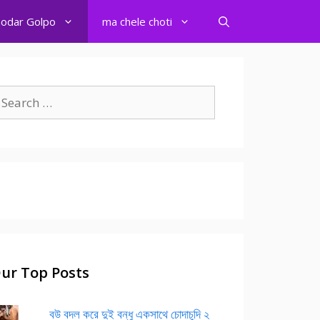
odar Golpo
ma chele choti
earch
r:
ur Top Posts
বউ বদল করে দুই বন্ধু একসাথে চোদাচুদি ২