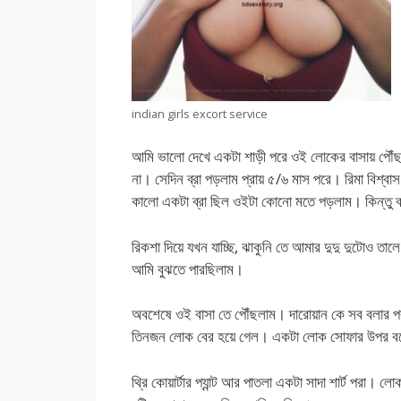
indian girls excort service
আমি ভালো দেখে একটা শাড়ী পরে ওই লোকের বাসায় পৌঁছলা
না। সেদিন ব্রা পড়লাম প্রায় ৫/৬ মাস পরে। রিমা বিশ্
কালো একটা ব্রা ছিল ওইটা কোনো মতে পড়লাম। কিন্তু ব্ল
রিকশা দিয়ে যখন যাচ্ছি, ঝাকুনি তে আমার দুদু দুটোও তা
আমি বুঝতে পারছিলাম।
অবশেষে ওই বাসা তে পৌঁছলাম। দারোয়ান কে সব বলার 
তিনজন লোক বের হয়ে গেল। একটা লোক সোফার উপর বসে
থ্রি কোয়ার্টার প্যান্ট আর পাতলা একটা সাদা শার্ট পর