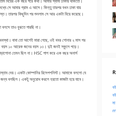
কতাম বিয়ের এক বছর পরে কথা। আমার স্বামী ঢাকায় থাকতো।
মধ্যে সে আমার গ্রাম এ আসে। কিন্তু তারপর যখন ঢাকা যায়
্যস্ত। তারপর কিছুদিন পর শুনলাম সে আর একটা বিয়ে করেছে।
বলসে তাও বুঝতে পারছি না।
অবস্থা। বাবা তো আগেই মারা গেছে, ওই খবর শোনার ২ মাস পর
 বয়স ১০ আরেক জনের বয়স ১৩। দুই জনই স্কুলে পড়ে।
 পড়াশোনা তেমন ছিল না। HSC পাশ করে এক বছর অনার্স
।
R
স্তাব দেয়। একটা কোম্পানির রিসেপশনিস্ট। আমাকে বললো যে
়ার জন্য বলছিল। একটু অনুরোধ করলে হয়তো কাজটা হয়ে যাবে।
বউ
বউ
মা
ma