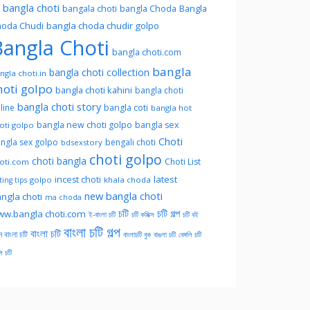
l bangla choti
Bangla
bangala choti
bangla Choda
oda Chudi
bangla choda chudir golpo
angla Choti
bangla choti.com
bangla
bangla choti collection
ngla choti.in
hoti golpo
bangla choti kahini
bangla choti
bangla choti story
line
bangla coti
bangla hot
bangla new choti golpo
bangla sex
oti golpo
Choti
ngla sex golpo
bengali choti
bdsexstory
choti golpo
choti bangla
Choti List
oti.com
latest
incest choti
golpo
khala choda
ing tips
new bangla choti
ngla choti
ma choda
চটি
চটি গল্প
w.bangla choti.com
ই-বাংলা চটি
চটি কমিক্স
চটি বই
বাংলা চটি গল্প
বাংলা চটি
ন বাংলা চটি
বাংলাচটি বুক
বাঙলা চটি
বেঙ্গলি চটি
সি চটি