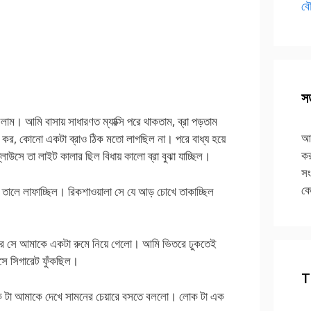
বৌ
সত
ম। আমি বাসায় সাধারণত ম্যাক্সি পরে থাকতাম, ব্রা পড়তাম
আপ
বাস কর, কোনো একটা ব্রাও ঠিক মতো লাগছিল না। পরে বাধ্য হয়ে
কর
াউসে তা লাইট কালার ছিল বিধায় কালো ব্রা বুঝা যাচ্ছিল।
সং
কে
লে তালে লাফাচ্ছিল। রিকশাওয়ালা সে যে আড় চোখে তাকাচ্ছিল
পর সে আমাকে একটা রুমে নিয়ে গেলো। আমি ভিতরে ঢুকতেই
 সিগারেট ফুঁকছিল।
T
া। লোক টা আমাকে দেখে সামনের চেয়ারে বসতে বললো। লোক টা এক