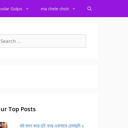
odar Golpo
ma chele choti
earch
r:
ur Top Posts
বউ বদল করে দুই বন্ধু একসাথে চোদাচুদি ২