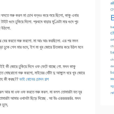
al
Ch
দে ঘসতে শুরু করল মা চোখ বন্ধও করে শুয়ে ছিলো, কাকু এবার
B
াইট গুদে ঢুকিয়ে দিলো. প্রথমে বাড়ার মুণ্ডিটা মার গুদে পুচ
পে উঠলো.
ba
c
on
 আর বের করতে শুরু করলো. মা আঃ আঃ করছিলো. এর পর মদন
ch
ঁড়া ঢুকে গেল মার গুদে, ইশ মা খুব জোরে চিতকার করে উঠল মনে
ba
ch
 কী জোরে ঢুকিয়ে দিলে ওফ ফেটে যাচ্ছে গো. মদন কাকু
dat
তে মোছরানো শুরু করলো, মাইয়ের বোঁটা দু আঙ্গুলে ধরে খুব জোরে
ba
ল আহ কী করছ??
ভাই বোনের চোদন গল্প
ww
নতু
 করল আর মা ওফ ওফ করতে শুরু করল. মা বলল তোমারটা যত দূর
সেক্
োমারটা আমার ওখানটা ছিড়ে দিয়েছ . আ উঃ এরররররর্রর. মদন
 চুদে,