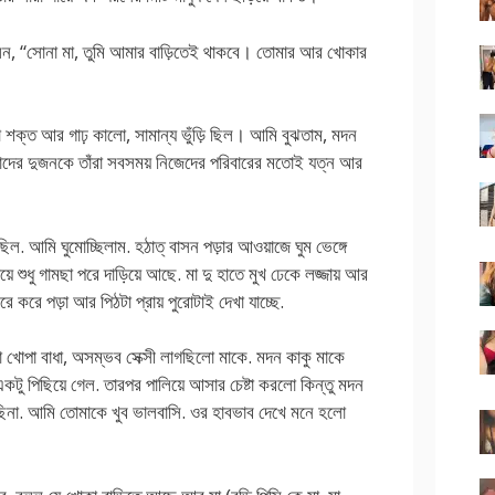
 বললেন, “সোনা মা, তুমি আমার বাড়িতেই থাকবে। তোমার আর খোকার
 শক্ত আর গাঢ় কালো, সামান্য ভুঁড়ি ছিল। আমি বুঝতাম, মদন
াদের দুজনকে তাঁরা সবসময় নিজেদের পরিবারের মতোই যত্ন আর
েছিল. আমি ঘুমোচ্ছিলাম. হঠাত্ বাসন পড়ার আওয়াজে ঘুম ভেঙ্গে
ে শুধু গামছা পরে দাড়িয়ে আছে. মা দু হাতে মুখ ঢেকে লজ্জায় আর
 করে পড়া আর পিঠটা প্রায় পুরোটাই দেখা যাচ্ছে.
া খোপা বাধা, অসম্ভব সেক্সী লাগছিলো মাকে. মদন কাকু মাকে
কটু পিছিয়ে গেল. তারপর পালিয়ে আসার চেষ্টা করলো কিন্তু মদন
া. আমি তোমাকে খুব ভালবাসি. ওর হাবভাব দেখে মনে হলো