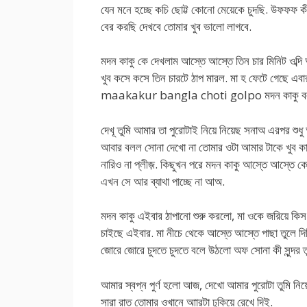
যেন মনে হচ্ছে কচি ছোট্ট কোনো মেয়েকে চুদছি. উফফফ 
বের করছি দেখবে তোমার খুব ভালো লাগবে.
মদন কাকু কে দেখলাম আস্তে আস্তে তিন চার মিনিট ওব্দি
খুব কসে কসে তিন চারটে ঠাপ মারল. মা হ ফেটে গেছে এব
maakakur bangla choti golpo মদন কাকু বলল 
দেখূ তুমি আমার তা পুরোটাই নিয়ে নিয়েছ সনাঅ এরপর শুধ
আবার বলল সোনা দেখো না তোমার ওটা আমার টাকে খুব কাছে
নারিও না প্লীজ়. কিছুখন পরে মদন কাকু আস্তে আস্তে
এখন সে আর ব্যাথা পাচ্ছে না আঅ.
মদন কাকু এইবার ঠাপানো শুরু করলো, মা ওকে জরিয়ে ক
চাইছে এইবার. মা নীচে থেকে আস্তে আস্তে পাছা তুলে দিচ
জোরে জোরে চুদতে চুদতে বলে উঠলো অফ সোনা কী সুন্দর ত
আমার স্বপ্ন পুর্ণ হলো আজ, দেখো আমার পুরোটা তুমি নিয
সারা রাত তোমার ওখানে আারটা ঢুকিয়ে রেখে দিই.