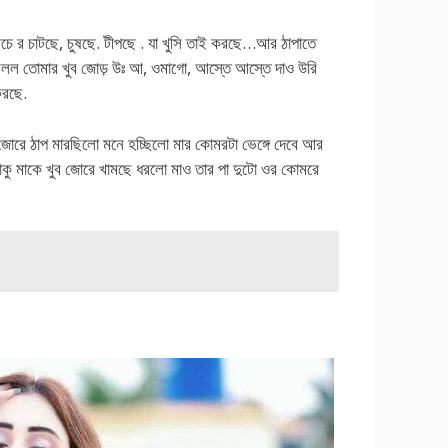
চে র চাটছে, চুষছে. টীপছে . যা খুসি তাই করছে…আর ঠাপাতে
বলল তোমার খুব জোড় উঃ আ, ওমাগো, আস্তে আস্তে দাও উরি
করছে.
রে ঠাপ মারছিলো মনে হচ্ছিলো মার কোমরটা ভেঙ্গে দেবে আর
াকু মাকে খুব জোরে খামছে ধরলো মাও তার পা দুটো ওর কোমরে