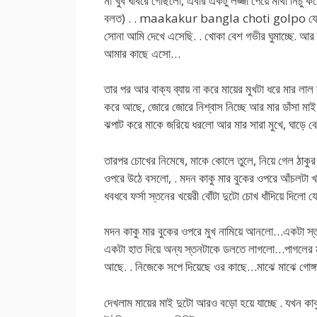
মা খুব ঘাবরে গেছিলো, এবার একটু লজ্জা পেয়ে মাথা নিচু 
বলত) . . maakakur bangla choti golpo যেকোন স
সোনা আমি দেখে এসেছি. . খোকা বেশ গভীর ঘুমাচ্ছে. আর তু
আমার কাছে এসো…
তার পর আর বাক্য ব্যায় না করে মায়ের মুখটা ধরে মার লাল
করে আছে, জোরে জোরে নিশ্বাস নিচ্ছে আর মার ডাঁসা মা
ঝপাট করে মাকে জরিয়ে ধরলো আর মার সারা মুখে, ঘাড়ে বে
তারপর চোখের নিমেষে, মাকে কোলে তুলে, নিয়ে গেল ঠাকুর 
ওপরে উঠে বসলো, . মদন কাকু মার বুকের ওপরে আঁচলটা
ধবধবে ফর্সা স্তনের খয়েরী বোঁটা দুটো চোখ ধাঁদিয়ে দিলো 
মদন কাকু মার বুকের ওপরে মুখ নামিয়ে আনলো…একটা স্ত
একটা হাত দিয়ে অন্য স্তনটাকে ডলতে লাগলো…পাগলের মত
আছে. . নিজেকে সপে দিয়েছে ওর কাছে…মাঝে মাঝে গোঙ্গ
দেখলাম মায়ের মাই দুটো আরও বড়ো হয়ে যাচ্ছে . যখন কাক