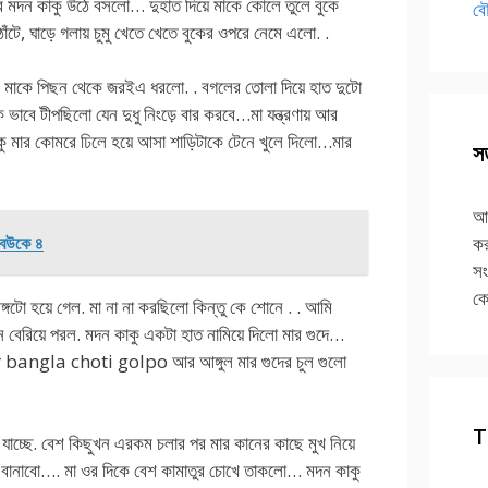
পর মদন কাকু উঠে বসলো… দুহাত দিয়ে মাকে কোলে তুলে বুকে
বৌ
ঁটে, ঘাড়ে গলায় চুমু খেতে খেতে বুকের ওপরে নেমে এলো. .
রপর মাকে পিছন থেকে জরইএ ধরলো. . বগলের তোলা দিয়ে হাত দুটো
ক ভাবে টীপছিলো যেন দুধু নিংড়ে বার করবে…মা যন্ত্রণায় আর
কু মার কোমরে ঢিলে হয়ে আসা শাড়িটাকে টেনে খুলে দিলো…মার
সত
আপ
 বউকে ৪
কর
সং
কে
্গটো হয়ে গেল. মা না না করছিলো কিন্তু কে শোনে . . আমি
নে বেরিয়ে পরল. মদন কাকু একটা হাত নামিয়ে দিলো মার গুদে…
 bangla choti golpo আর আঙ্গুল মার গুদের চুল গুলো
T
ে যাচ্ছে. বেশ কিছুখন এরকম চলার পর মার কানের কাছে মুখ নিয়ে
 বানাবো…. মা ওর দিকে বেশ কামাতুর চোখে তাকলো… মদন কাকু