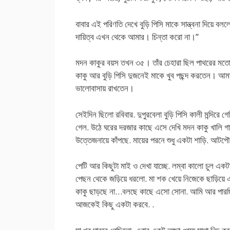
বাবার এই পরিণতি দেখে বুড়ি পিসি মাকে সান্ত্বনা দিয়ে
দায়িত্ব এখন থেকে আমার। চিন্তা করো না।”
মদন কাকুর বয়স তখন ৩৫। তাঁর চেহারা ছিল পাথরের মতো
কাকু আর বুড়ি পিসি দুজনেই মাকে খুব পছন্দ করতেন। আম
ভালোবাসায় রাখতেন।
সেইদিন ছিলো রবিবার. দুপুরবেলা বুড়ি পিসি কালী মন্দিরে গ
গেল. উঠে ঘরের দরজার কাছে এসে দেখি মদন কাকু খালি গায়
উত্তেজনায়ে কাঁপছে. মায়ের পরনে শুধু একটা শাড়ি. আটপৌরে
পেটি আর কিছুটা মাই ও দেখা যাচ্ছে. লম্বা কালো চুল একট
পেছন থেকে জড়িয়ে ধরলো. মা শক খেয়ে নিজেকে ছাড়িয়ে এ
কাকু ছাড়ছে না…বলছে কাছে এসো সোনা. আমি আর পারছিন
আজকেই কিছু একটা করবে. .