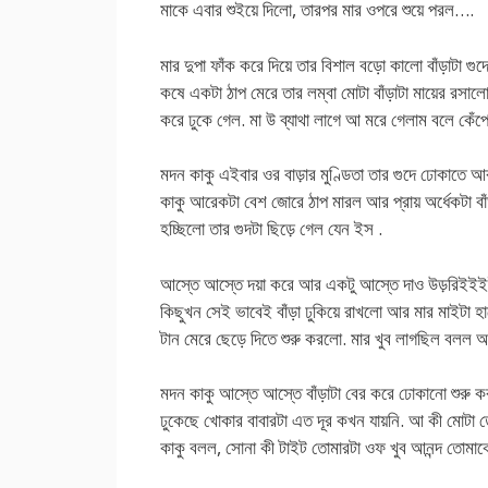
মাকে এবার শুইয়ে দিলো, তারপর মার ওপরে শুয়ে পরল….
মার দুপা ফাঁক করে দিয়ে তার বিশাল বড়ো কালো বাঁড়াটা গু
কষে একটা ঠাপ মেরে তার লম্বা মোটা বাঁড়াটা মায়ের রসালো ট
করে ঢুকে গেল. মা উ ব্যাথা লাগে আ মরে গেলাম বলে কেঁ
মদন কাকু এইবার ওর বাড়ার মুণ্ডিতা তার গুদে ঢোকাতে
কাকু আরেকটা বেশ জোরে ঠাপ মারল আর প্রায় অর্ধেকটা বা
হচ্ছিলো তার গুদটা ছিড়ে গেল যেন ইস .
আস্তে আস্তে দয়া করে আর একটু আস্তে দাও উড়রিইইইইই
কিছুখন সেই ভাবেই বাঁড়া ঢুকিয়ে রাখলো আর মার মাইটা হা
টান মেরে ছেড়ে দিতে শুরু করলো. মার খুব লাগছিল বল
মদন কাকু আস্তে আস্তে বাঁড়াটা বের করে ঢোকানো শুরু
ঢুকেছে খোকার বাবারটা এত দূর কখন যায়নি. আ কী মোটা ত
কাকু বলল, সোনা কী টাইট তোমারটা ওফ খুব আনন্দ তোমাকে