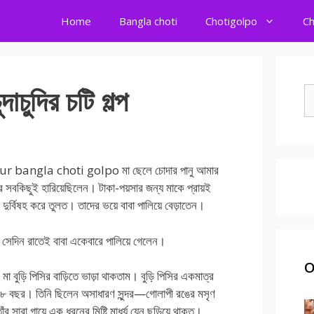
Home
Bangla choti
Chotigolpo
Ch
াচুদির চটি গল্প
S
fo
akakur bangla choti golpo মা ছেলে চোদার পানু আমার
র সবকিছুই হারিয়েছিলেন। টাকা-পয়সার জন্য মাকে প্রায়ই
র্বিষহ করে তুলত। তাদের ভয়ে বাবা পালিয়ে বেড়াতেন।
সেদিন রাতেই বাবা একেবারে পালিয়ে গেলেন।
O
ুড়ি পিসির বাড়িতে ভাড়া থাকতাম। বুড়ি পিসির একমাত্র
৩৮ বছর। তিনি ছিলেন অসাধারণ সুন্দর—গোলাপী রঙের মসৃণ
র সারা গায়ে এক ধরনের মিষ্টি মাধুর্য যেন ছড়িয়ে থাকত।