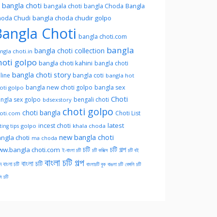
l bangla choti
Bangla
bangala choti
bangla Choda
oda Chudi
bangla choda chudir golpo
angla Choti
bangla choti.com
bangla
bangla choti collection
ngla choti.in
hoti golpo
bangla choti kahini
bangla choti
bangla choti story
line
bangla coti
bangla hot
bangla new choti golpo
bangla sex
oti golpo
Choti
ngla sex golpo
bengali choti
bdsexstory
choti golpo
choti bangla
Choti List
oti.com
latest
incest choti
golpo
khala choda
ing tips
new bangla choti
ngla choti
ma choda
চটি
চটি গল্প
w.bangla choti.com
ই-বাংলা চটি
চটি কমিক্স
চটি বই
বাংলা চটি গল্প
বাংলা চটি
ন বাংলা চটি
বাংলাচটি বুক
বাঙলা চটি
বেঙ্গলি চটি
সি চটি