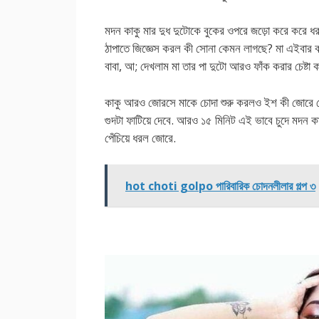
মদন কাকু মার দুধ দুটোকে বুকের ওপরে জড়ো করে করে ধর
ঠাপাতে জিজ্ঞেস করল কী সোনা কেমন লাগছে? মা এইবার 
বাবা, আ; দেখলাম মা তার পা দুটো আরও ফাঁক করার চেষ্টা 
কাকু আরও জোরসে মাকে চোদা শুরু করলও ইশ কী জোরে জো
গুদটা ফাটিয়ে দেবে. আরও ১৫ মিনিট এই ভাবে চুদে মদন ক
পেঁচিয়ে ধরল জোরে.
hot choti golpo পারিবারিক চোদনলীলার গল্প ৩