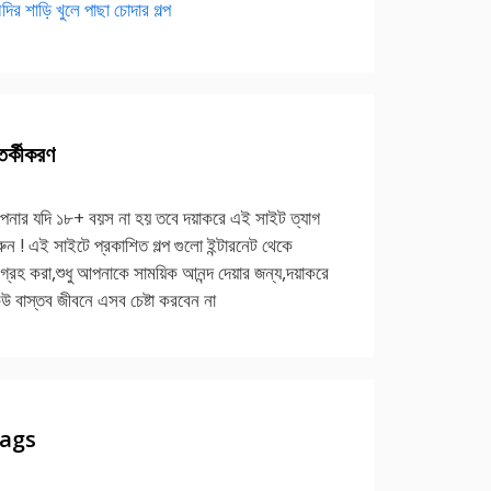
দির শাড়ি খুলে পাছা চোদার গল্প
র্কীকরণ
নার যদি ১৮+ বয়স না হয় তবে দয়াকরে এই সাইট ত্যাগ
ুন ! এই সাইটে প্রকাশিত গল্প গুলো ইন্টারনেট থেকে
গ্রহ করা,শুধু আপনাকে সাময়িক আনন্দ দেয়ার জন্য,দয়াকরে
উ বাস্তব জীবনে এসব চেষ্টা করবেন না
ags