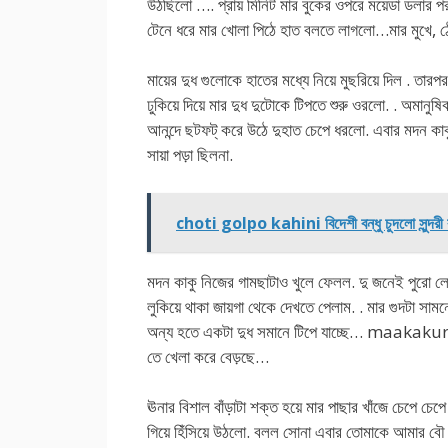
উঠছিলো …. প্রায় মিনিট মার বুকের ওপরে ময়েডা ডলার 
টেনে ধরে মার খোলা পিঠে হাত বলতে লাগলো…মার মুখে, ঠো
মায়ের দুধ গুলোকে হাতের মধ্যে নিয়ে মুছরিয়ে দিল . তা
ঢুকিয়ে দিয়ে মার দুধ দুটোকে টিপতে শুরু ওরলো. . অমানুষি
আনন্দে ছটফট্ করে উঠে দুহাত চেপে ধরলো. এবার মদন কা
সায়া পড়া ছিলনা.
choti golpo kahini বিদেশী বন্ধু চুদলো সুন্দরী
মদন কাকু নিজের গামছাটাও খুলে ফেলল. দু জনেই পুরো লেঙ
লুকিয়ে থাকা জায়গা থেকে দেখতে পেলাম. . মার গুদটা সাম
অন্য হতে একটা দুধ সমানে টিপে যাচ্ছে… maakakur
তে খেলা করে বেড়ছে…
ঊনার বিশাল বাঁড়াটা শক্ত হয়ে মার পাছার খাঁজে চেপে চেপ
গিয়ে হিঁসিয়ে উঠলো. বলল সোনা এবার তোমাকে আমার বৌ