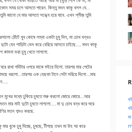
করে, বলল যে খোকা বাড়িতে আছে আর মা (বুড়ি পিসি কে মা, মা
ময় চলে আসতে পারেন. কিন্তু মদন কাকু বলল যে. .
মি জানো যে মার আসতে সন্ধ্যে হয়ে যাবে. এখন প্লীজ় তুমি
 রসালো ঠোঁটে খুব কোষে লম্বা একটা চুমু দিল, মা চোখ বন্ধও
ই দুটো যেন শাড়িটা ভেদ করে বেরিয়ে আসতে চাইছে…. মদন কাকু
শ কামনা ভরা চুমু খেতে লাগলো.
ঘরে রাখা গদিটার ওপরে মাকে শুইয়ে দিলো. তারপর মার পেটের
 খামছে ধরলো…তারপর এক হেছকা টানে সেটা সরিয়ে দিলো…মার
যেন….
R
ন মুখের মধ্যে ঢুকিয়ে চুষতে শুরু করলো জোরে জোরে…আর
বউ
ন মার মাই দুটো চুষতে লাগলো…. মা দু চোখ বন্ধ করে শুয়ে
বউ
াণির মতন শব্দও করছে.
মা
ma
ু মার বুকে চুমু দিচ্ছে, চুষছে, টীপছে তখন মা উহ আ করে