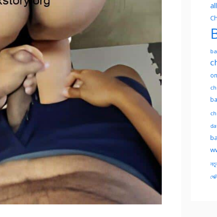
al
Ch
B
ba
c
on
ch
ba
ch
dat
ba
ww
নতু
সেক্