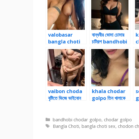
valobasar
বান্ধবীর ভোদা চোদার
k
bangla choti
চটিগল্প bandhobi
c
শাড়ী খুলে বান্ধবীর টাইট
chotiy golpo
পা
গুদ 4
vaibon choda
khala chodar
s
বৃষ্টিতে ভিজে ভাইবোন
golpo তিন খালাকে
g
চোদার গল্প ৩
একসাথে চোদার গল্প
বা
Categories
bandhobi chodar golpo
,
chodar golpo
Tags
Bangla Choti
,
bangla choti sex
,
chodon ch