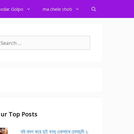
odar Golpo
ma chele choti
earch
r:
ur Top Posts
বউ বদল করে দুই বন্ধু একসাথে চোদাচুদি ২