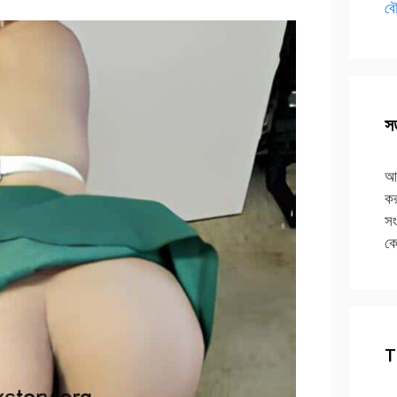
বৌ
সত
আপ
কর
সং
কে
T