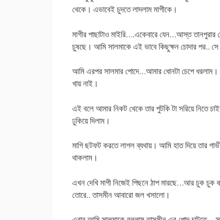
থেকে। এভাবেই চুদতে লাদলাম মাগীকে।
মাগীর পাছাটাও মাইরি….একেবারে যেন…আস্ত তানপুরা
চুষছে। আমি সালমাকে এই ভাবে কিছুক্ষন চোদার পর.. সে
আমি এরপর সালমার পোদে…আমার ধোনটা চেপে ধরলাম। স
খায় নাই।
এই বলে আমার নিকট থেকে তার পুটকি টা সরিয়ে নিতে চ
ঢুকিয়ে দিলাম।
মাগি ছটফট করতে লাগল ব্যথায়। আমি হাত দিয়ে তার গাভ
থাকলাম।
এখন দেখি মাগী নিজেই পিছনে ঠাপ মারছে…আর চুক চুক ক
তোরে.. তাসমীন আবারো জল খসালো।
এবার আমি সালমাকে বললাম তাসমীন এর পোদ চাটতে….স