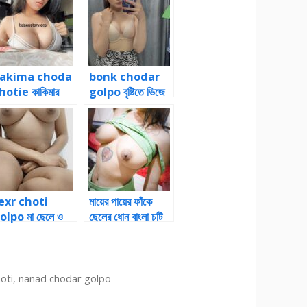
akima choda
bonk chodar
hotie কাকিমার
golpo বৃষ্টিতে ভিজে
ছা চোদার চটিগল্প
ভাইবোন চোদার গল্প ২
exr choti
মায়ের পায়ের ফাঁকে
olpo মা ছেলে ও
ছেলের ধোন বাংলা চটি
বা পারিবারিক গল্প 5
গল্প 7
oti
,
nanad chodar golpo