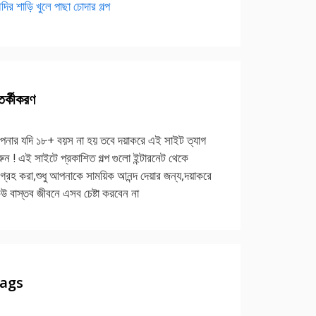
দির শাড়ি খুলে পাছা চোদার গল্প
র্কীকরণ
নার যদি ১৮+ বয়স না হয় তবে দয়াকরে এই সাইট ত্যাগ
ুন ! এই সাইটে প্রকাশিত গল্প গুলো ইন্টারনেট থেকে
গ্রহ করা,শুধু আপনাকে সাময়িক আনন্দ দেয়ার জন্য,দয়াকরে
উ বাস্তব জীবনে এসব চেষ্টা করবেন না
ags